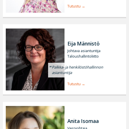
Tutustu
Eija Männistö
Johtava asiantuntija
Taloushallintoliitto
Palkka- ja henkilöstöhallinnon
asiantuntija
Tutustu
Anita Isomaa
Verojohtaja