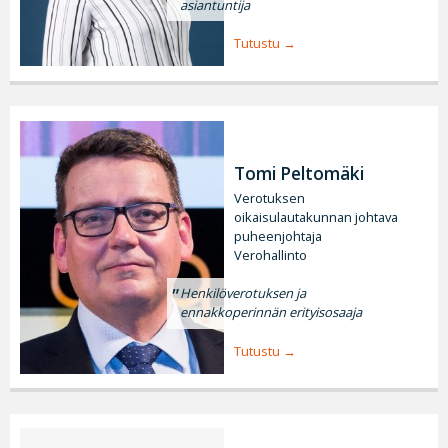
asiantuntija
Tutustu
Tomi Peltomäki
Verotuksen
oikaisulautakunnan johtava
puheenjohtaja
Verohallinto
Henkilöverotuksen ja
ennakkoperinnän erityisosaaja
Tutustu