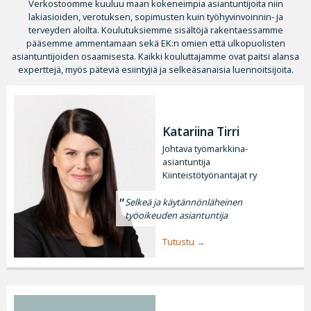
Verkostoomme kuuluu maan kokeneimpia asiantuntijoita niin
lakiasioiden, verotuksen, sopimusten kuin työhyvinvoinnin- ja
terveyden aloilta. Koulutuksiemme sisältöjä rakentaessamme
pääsemme ammentamaan sekä EK:n omien että ulkopuolisten
asiantuntijoiden osaamisesta. Kaikki kouluttajamme ovat paitsi alansa
experttejä, myös päteviä esiintyjiä ja selkeäsanaisia luennoitsijoita.
Katariina Tirri
Johtava työmarkkina-
asiantuntija
Kiinteistötyönantajat ry
Selkeä ja käytännönläheinen
työoikeuden asiantuntija
Tutustu