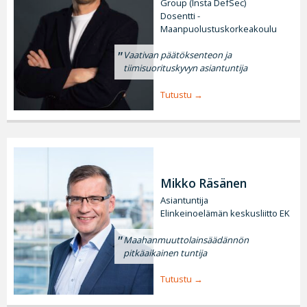
Group (Insta DefSec)
Dosentti -
Maanpuolustuskorkeakoulu
Vaativan päätöksenteon ja
tiimisuorituskyvyn asiantuntija
Tutustu
Mikko Räsänen
Asiantuntija
Elinkeinoelämän keskusliitto EK
Maahanmuuttolainsäädännön
pitkäaikainen tuntija
Tutustu