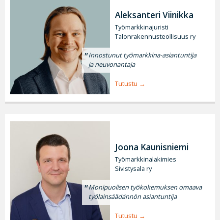
Aleksanteri Viinikka
Työmarkkinajuristi
Talonrakennusteollisuus ry
Innostunut työmarkkina-asiantuntija
ja neuvonantaja
Tutustu
Joona Kaunisniemi
Työmarkkinalakimies
Sivistysala ry
Monipuolisen työkokemuksen omaava
työlainsäädännön asiantuntija
Tutustu