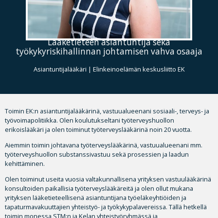
Lääketieteen asiantuntija sekä
työkykyriskihallinnan johtamisen vahva osaaja
Asiantuntijalääkäri | Elinkeinoelämän keskusliitto EK
Toimin EK:n asiantuntijalääkärinä, vastuualueenani sosiaali-, terveys- ja
työvoimapolitiikka. Olen koulutukseltani työterveyshuollon
erikoislääkäri ja olen toiminut työterveyslääkärinä noin 20 vuotta.
Aiemmin toimin johtavana työterveyslääkärinä, vastuualueenani mm.
työterveyshuollon substanssivastuu sekä prosessien ja laadun
kehittäminen.
Olen toiminut useita vuosia valtakunnallisena yrityksen vastuulääkärinä
konsultoiden paikallisia työterveyslääkäreitä ja olen ollut mukana
yrityksen lääketieteellisenä asiantuntijana työeläkeyhtiöiden ja
tapaturmavakuuttajien yhteistyö- ja työkykypalavereissa. Tällä hetkellä
toimin monessa STM:n ja Kelan yhteistyöryhmässä ja