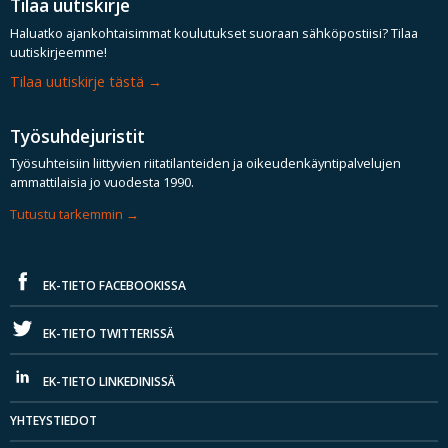
Tilaa uutiskirje
Haluatko ajankohtaisimmat koulutukset suoraan sähköpostiisi? Tilaa
uutiskirjeemme!
Tilaa uutiskirje tästä
Työsuhdejuristit
Työsuhteisiin liittyvien riitatilanteiden ja oikeudenkäyntipalvelujen
ammattilaisia jo vuodesta 1990.
Tutustu tarkemmin
EK-TIETO FACEBOOKISSA
EK-TIETO TWITTERISSÄ
EK-TIETO LINKEDINISSÄ
YHTEYSTIEDOT