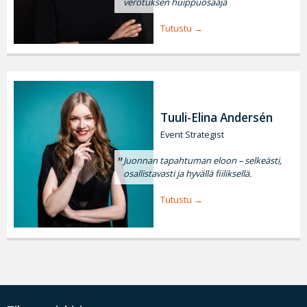
verotuksen huippuosaaja
Tutustu
Tuuli-Elina Andersén
Event Strategist
Juonnan tapahtuman eloon – selkeästi,
osallistavasti ja hyvällä fiiliksellä.
Tutustu