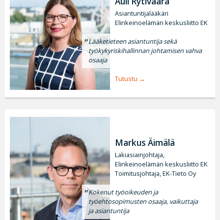
Auli Rytivaara
Asiantuntijalääkäri
Elinkeinoelämän keskusliitto EK
Lääketieteen asiantuntija sekä
työkykyriskihallinnan johtamisen vahva
osaaja
Tutustu
Markus Äimälä
Lakiasiainjohtaja,
Elinkeinoelämän keskusliitto EK
Toimitusjohtaja, EK-Tieto Oy
Kokenut työoikeuden ja
työehtosopimusten osaaja, vaikuttaja
ja asiantuntija