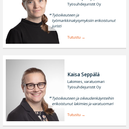
Työsuhdejuristit Oy
Työoikeuteen ja
työmarkkinakysymyksiin erikoistunut
juristi
Tutustu
Kaisa Seppälä
Lakimies, varatuomari
Työsuhdejuristit Oy
Työoikeuteen ja oikeudenkäynteihin
erikoistunut lakimies ja varatuomari
Tutustu