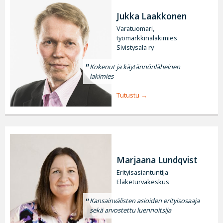
Jukka Laakkonen
Varatuomari,
työmarkkinalakimies
Sivistysala ry
Kokenut ja käytännönläheinen
lakimies
Tutustu
Marjaana Lundqvist
Erityisasiantuntija
Eläketurvakeskus
Kansainvälisten asioiden erityisosaaja
sekä arvostettu luennoitsija