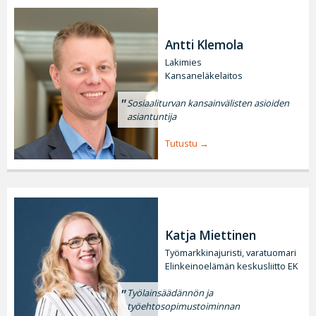
Antti Klemola
Lakimies
Kansaneläkelaitos
Sosiaaliturvan kansainvälisten asioiden
asiantuntija
Tutustu
Katja Miettinen
Työmarkkinajuristi, varatuomari
Elinkeinoelämän keskusliitto EK
Työlainsäädännön ja
työehtosopimustoiminnan