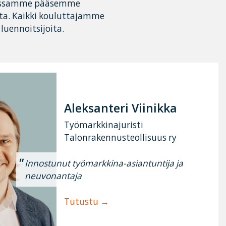
ntaessamme pääsemme
ta. Kaikki kouluttajamme
 luennoitsijoita.
Aleksanteri Viinikka
Työmarkkinajuristi
Talonrakennusteollisuus ry
Innostunut työmarkkina-asiantuntija ja
neuvonantaja
Tutustu