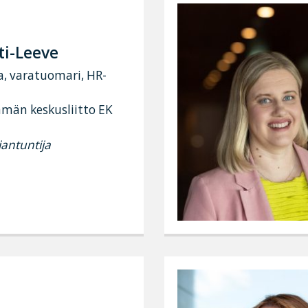
ti-Leeve
a, varatuomari, HR-
ämän keskusliitto EK
antuntija