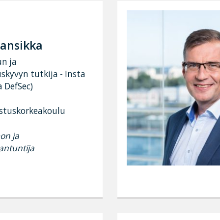
Mansikka
un ja
skyvyn tutkija - Insta
a DefSec)
tuskorkeakoulu
on ja
antuntija