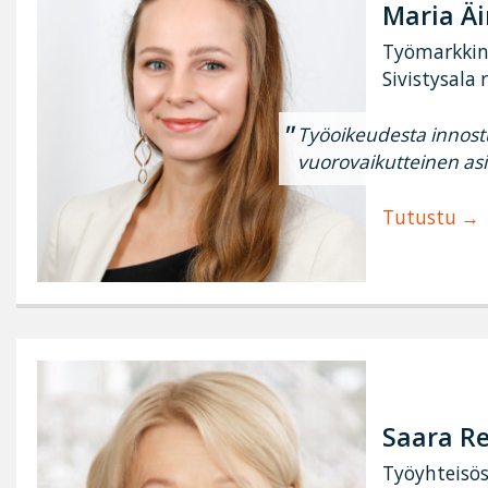
Maria Äi
Työmarkkin
Sivistysala r
Työoikeudesta innost
vuorovaikutteinen asi
Tutustu
Saara R
Työyhteisöso