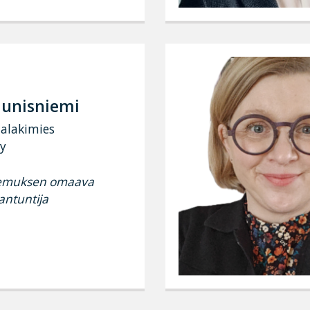
aunisniemi
alakimies
ry
kemuksen omaava
antuntija