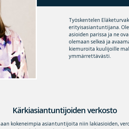
Työskentelen Eläketurvak
erityisasiantuntijana. Ol
asioiden parissa ja ne ov
olemaan selkeä ja avaam
kiemuroita kuulijoille m
ymmärrettävästi.
Kärkiasiantuntijoiden verkosto
n kokeneimpia asiantuntijoita niin lakiasioiden, ver