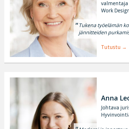
valmentaja
Work Desig
Tukena työelämän konf
jännitteiden purkami
Tutustu
Anna Le
Johtava juri
Hyvinvointi