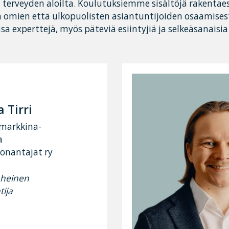
a terveyden aloilta. Koulutuksiemme sisältöjä rake
mien että ulkopuolisten asiantuntijoiden osaamises
sa experttejä, myös päteviä esiintyjiä ja selkeäsanaisia
 Tirri
ömarkkina-
a
yönantajat ry
äheinen
tija