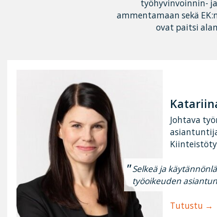
työhyvinvoinnin- j
ammentamaan sekä EK:n o
ovat paitsi alan
Katariina
Johtava ty
asiantuntij
Kiinteistöt
Selkeä ja käytännönl
työoikeuden asiantun
Tutustu