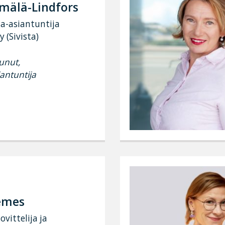
mälä-Lindfors
a-asiantuntija
y (Sivista)
unut,
antuntija
emes
vittelija ja