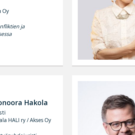
n Oy
liktien ja
sessa
onoora Hakola
sti
ala HALI ry / Akses Oy