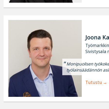
Joona K
Työmarkkin
Sivistysala 
Monipuolisen työko
työlainsäädännön asi
Tutustu