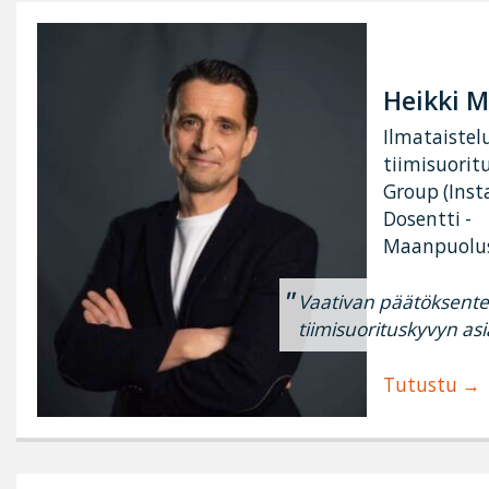
Heikki 
Ilmataistel
tiimisuoritu
Group (Inst
Dosentti -
Maanpuolus
Vaativan päätöksente
tiimisuorituskyvyn asi
Tutustu