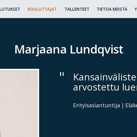
LUTUKSET
KOULUTTAJAT
TALLENTEET
TIETOA MEISTÄ
Marjaana Lundqvist
Kansainväliste
arvostettu lue
Erityisasiantuntija | Elä