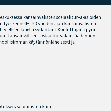
eskuksessa kansainvälisten sosiaaliturva-asioiden
en työskennellyt 20 vuoden ajan kansainvälisten
at edelleen lähellä sydäntäni. Kouluttajana pyrin
aan kansainvälisen sosiaaliturvalainsäädännön
ahdollisimman käytännönläheisesti ja
otuksen, sopimusten kuin