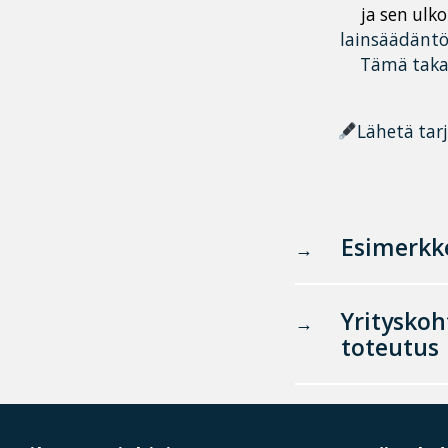
ja sen ulk
lainsäädäntö
Tämä taka
Lähetä tar
Esimerkke
Yrityskoh
toteutus