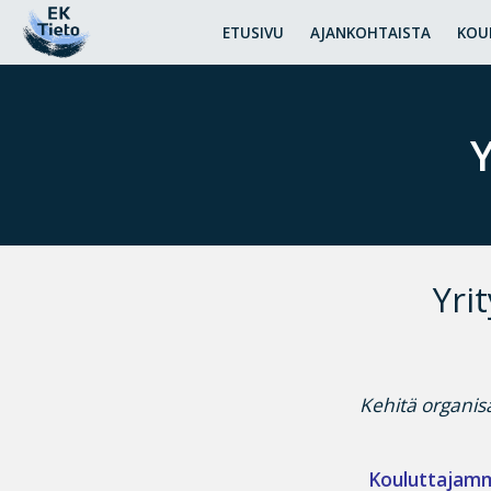
ETUSIVU
AJANKOHTAISTA
KOU
Y
Yri
Kehitä organis
Kouluttajam