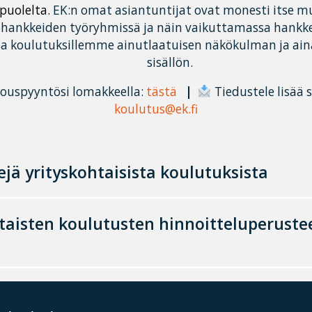
opuolelta.
EK:n omat asiantuntijat ovat monesti itse m
hankkeiden työryhmissä ja näin vaikuttamassa hankkeis
a koulutuksillemme ainutlaatuisen näkökulman ja ain
sisällön.
jouspyyntösi lomakkeella:
tästä
|
Tiedustele lisää 
koulutus@ek.fi
jä yrityskohtaisista koulutuksista
taisten koulutusten hinnoitteluperuste