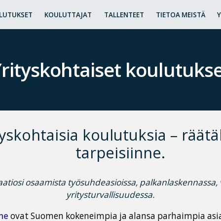
LUTUKSET
KOULUTTAJAT
TALLENTEET
TIETOA MEISTÄ
rityskohtaiset koulutuks
tyskohtaisia koulutuksia – räätä
tarpeisiinne.
aatiosi osaamista työsuhdeasioissa, palkanlaskennassa, 
yritysturvallisuudessa.
me
ovat Suomen kokeneimpia ja alansa parhaimpia asia