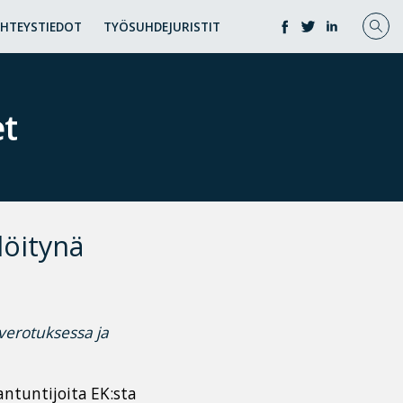
YHTEYSTIEDOT
TYÖSUHDEJURISTIT
et
löitynä
verotuksessa ja
ntuntijoita EK:sta