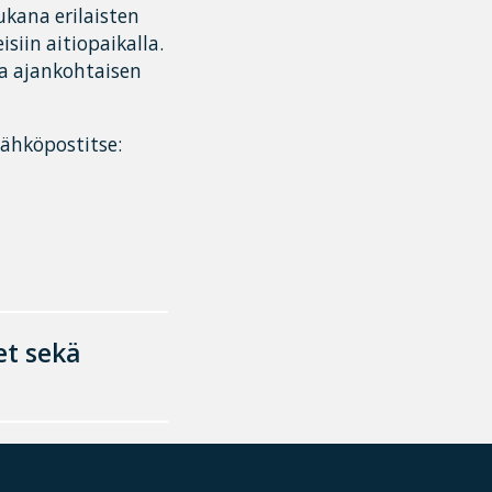
ukana erilaisten
iin aitiopaikalla.
a ajankohtaisen
sähköpostitse:
et sekä