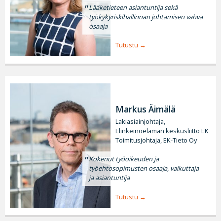
Lääketieteen asiantuntija sekä
työkykyriskihallinnan johtamisen vahva
osaaja
Tutustu
Markus Äimälä
Lakiasiainjohtaja,
Elinkeinoelämän keskusliitto EK
Toimitusjohtaja, EK-Tieto Oy
Kokenut työoikeuden ja
työehtosopimusten osaaja, vaikuttaja
ja asiantuntija
Tutustu