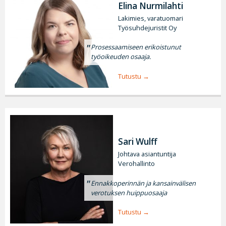
Elina Nurmilahti
Lakimies, varatuomari
Työsuhdejuristit Oy
Prosessaamiseen erikoistunut
työoikeuden osaaja.
Tutustu
Sari Wulff
Johtava asiantuntija
Verohallinto
Ennakkoperinnän ja kansainvälisen
verotuksen huippuosaaja
Tutustu