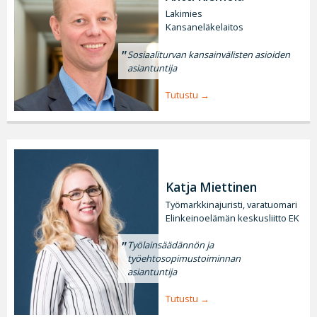
Lakimies
Kansaneläkelaitos
Sosiaaliturvan kansainvälisten asioiden
asiantuntija
Tutustu
Katja Miettinen
Työmarkkinajuristi, varatuomari
Elinkeinoelämän keskusliitto EK
Työlainsäädännön ja
työehtosopimustoiminnan
asiantuntija
Tutustu