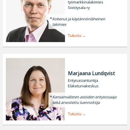
työmarkkinalakimies
Sivistysala ry
Kokenut ja käytännönläheinen
lakimies
Tutustu
Marjaana Lundqvist
Erityisasiantuntija
Eläketurvakeskus
Kansainvälisten asioiden erityisosaaja
sekä arvostettu luennoitsija
Tutustu