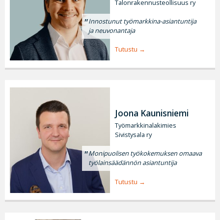
Talonrakennusteollisuus ry
Innostunut työmarkkina-asiantuntija
ja neuvonantaja
Tutustu
Joona Kaunisniemi
Työmarkkinalakimies
Sivistysala ry
Monipuolisen työkokemuksen omaava
työlainsäädännön asiantuntija
Tutustu