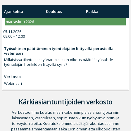
Ajankohta
Koulutus
Paikka
marraskuu 2026
05.11.2026
09:00 – 12:00
Työsuhteen päättäminen työntekijään liittyvillä perusteilla -
webinaari
Millaisissa tilanteissa työnantajalla on oikeus päättää työsuhde
työntekijän henkilöön liittyvillä syillä?
Verkossa
Webinaari
Kärkiasiantuntijoiden verkosto
Verkostoomme kuuluu maan kokeneimpia asiantuntijoita niin
lakiasioiden, verotuksen, sopimusten kuin työhyvinvoinnin- ja
terveyden aloilta. Koulutuksiemme sisältöjä rakentaessamme
pääsemme ammentamaan sekä EK:n omien että ulkopuolisten