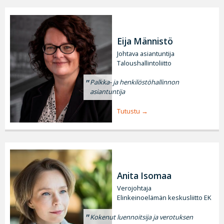
Eija Männistö
Johtava asiantuntija
Taloushallintoliitto
Palkka- ja henkilöstöhallinnon
asiantuntija
Tutustu
Anita Isomaa
Verojohtaja
Elinkeinoelämän keskusliitto EK
Kokenut luennoitsija ja verotuksen