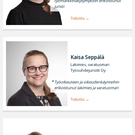
työmarkkinakysymyksiin erikoistunut
juristi
Tutustu
Kaisa Seppälä
Lakimies, varatuomari
Työsuhdejuristit Oy
Työoikeuteen ja oikeudenkäynteihin
erikoistunut lakimies ja varatuomari
Tutustu