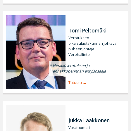
Tomi Peltomäki
Verotuksen
oikaisulautakunnan johtava
puheenjohtaja
Verohallinto
Henkilöverotuksen ja
ennakkoperinnän erityisosaaja
Tutustu
Jukka Laakkonen
Varatuomari,