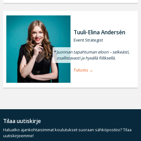
Tuuli-Elina Andersén
Event Strategist
Juonnan tapahtuman eloon – selkeästi,
osallistavasti ja hyvällä fiiliksellä.
Tutustu
Tilaa uutiskirje
Haluatko ajankohtaisimmat koulutukset suoraan sähköpostiisi? Tilaa
uutiskirjeemme!