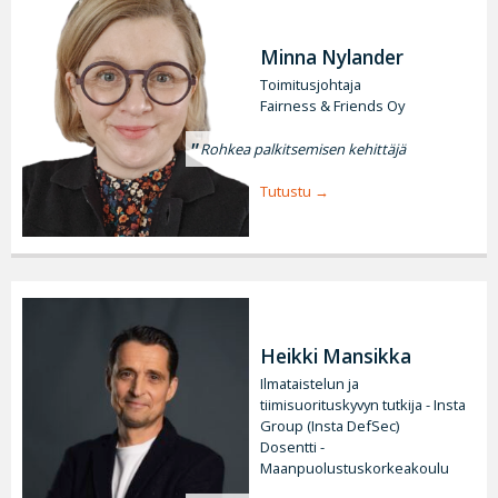
Minna Nylander
Toimitusjohtaja
Fairness & Friends Oy
Rohkea palkitsemisen kehittäjä
Tutustu
Heikki Mansikka
Ilmataistelun ja
tiimisuorituskyvyn tutkija - Insta
Group (Insta DefSec)
Dosentti -
Maanpuolustuskorkeakoulu