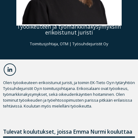
Työoikeuteen ja työmarkkinakysymyksiin
erikoistunut juristi
Toimitusjohtaja, OTM | Työsuhdejuristit Oy
Olen työoikeuteen erikoistunut juristi, ja toimin EK-Tieto Oy:n tytäryhtiön
Työsuhdejuristit Oy:n toimitusjohtajana. Erikoisalaani ovat työoikeus,
työmarkkinakysymykset, sekä oikeudenkäyntien hoitaminen. Olen
toiminut työoikeuden ja työehtosopimusten parissa pitkään erilaisissa
tehtävissä. Koulutan myös mielelläni työoikeutta.
Tulevat koulutukset, joissa Emma Nurmi kouluttaa