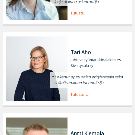
laaja-alainen asiantuntija
Tutustu
Tari Aho
Johtava työmarkkinalakimies
Sivistysala ry
Kokenut opetusalan erityisosaaja sekä
selkeäsanainen luennoitsija
Tutustu
Antti Klemola