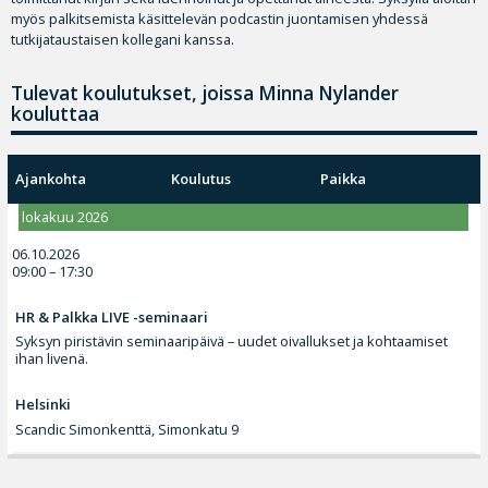
myös palkitsemista käsittelevän podcastin juontamisen yhdessä
tutkijataustaisen kollegani kanssa.
Tulevat koulutukset, joissa Minna Nylander
kouluttaa
Ajankohta
Koulutus
Paikka
lokakuu 2026
06.10.2026
09:00 – 17:30
HR & Palkka LIVE -seminaari
Syksyn piristävin seminaaripäivä – uudet oivallukset ja kohtaamiset
ihan livenä.
Helsinki
Scandic Simonkenttä, Simonkatu 9