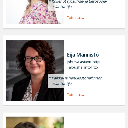
Kokenut työsuhde- ja tietosuoja-
asiantuntija
Tutustu
Eija Männistö
Johtava asiantuntija
Taloushallintoliitto
Palkka- ja henkilöstöhallinnon
asiantuntija
Tutustu