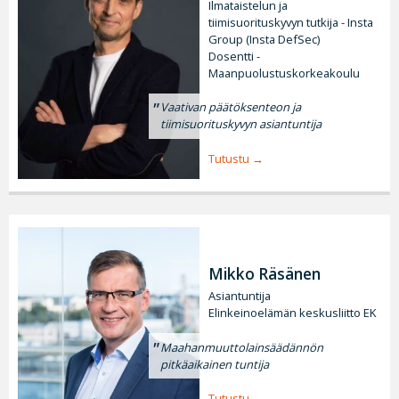
Ilmataistelun ja
tiimisuorituskyvyn tutkija - Insta
Group (Insta DefSec)
Dosentti -
Maanpuolustuskorkeakoulu
Vaativan päätöksenteon ja
tiimisuorituskyvyn asiantuntija
Tutustu
Mikko Räsänen
Asiantuntija
Elinkeinoelämän keskusliitto EK
Maahanmuuttolainsäädännön
pitkäaikainen tuntija
Tutustu