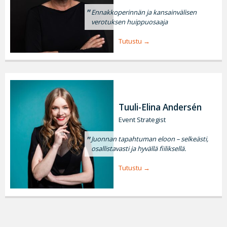
Ennakkoperinnän ja kansainvälisen
verotuksen huippuosaaja
Tutustu
Tuuli-Elina Andersén
Event Strategist
Juonnan tapahtuman eloon – selkeästi,
osallistavasti ja hyvällä fiiliksellä.
Tutustu