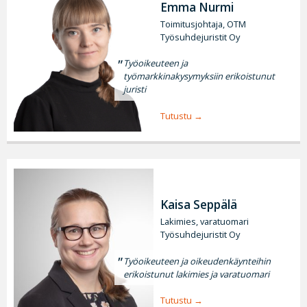
Emma Nurmi
Toimitusjohtaja, OTM
Työsuhdejuristit Oy
Työoikeuteen ja
työmarkkinakysymyksiin erikoistunut
juristi
Tutustu
Kaisa Seppälä
Lakimies, varatuomari
Työsuhdejuristit Oy
Työoikeuteen ja oikeudenkäynteihin
erikoistunut lakimies ja varatuomari
Tutustu