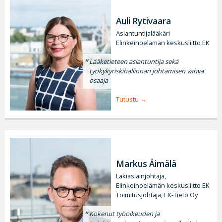
Auli Rytivaara
Asiantuntijalääkäri
Elinkeinoelämän keskusliitto EK
Lääketieteen asiantuntija sekä
työkykyriskihallinnan johtamisen vahva
osaaja
Tutustu
Markus Äimälä
Lakiasiainjohtaja,
Elinkeinoelämän keskusliitto EK
Toimitusjohtaja, EK-Tieto Oy
Kokenut työoikeuden ja