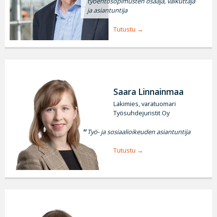
työehtosopimusten osaaja, vaikuttaja
ja asiantuntija
Tutustu
Saara Linnainmaa
Lakimies, varatuomari
Työsuhdejuristit Oy
Työ- ja sosiaalioikeuden asiantuntija
Tutustu