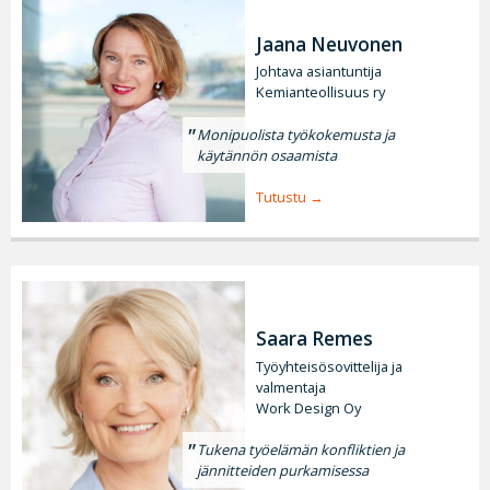
Jaana Neuvonen
Johtava asiantuntija
Kemianteollisuus ry
Monipuolista työkokemusta ja
käytännön osaamista
Tutustu
Saara Remes
Työyhteisösovittelija ja
valmentaja
Work Design Oy
Tukena työelämän konfliktien ja
jännitteiden purkamisessa