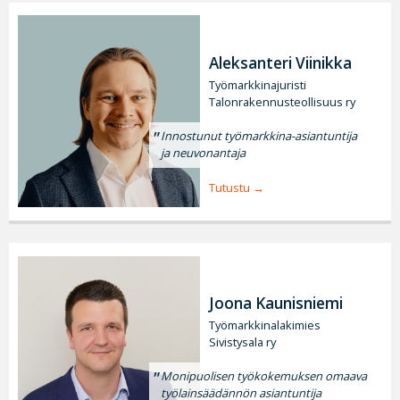
Aleksanteri Viinikka
Työmarkkinajuristi
Talonrakennusteollisuus ry
Innostunut työmarkkina-asiantuntija
ja neuvonantaja
Tutustu
Joona Kaunisniemi
Työmarkkinalakimies
Sivistysala ry
Monipuolisen työkokemuksen omaava
työlainsäädännön asiantuntija