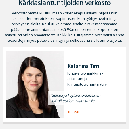
Kärkiasiantuntijoiden verkosto
Verkostoomme kuuluu maan kokeneimpia asiantuntijoita niin
lakiasioiden, verotuksen, sopimusten kuin työhyvinvoinnin- ja
terveyden aloilta. Koulutuksiemme sisältöjä rakentaessamme
pääsemme ammentamaan sekä EK:n omien että ulkopuolisten
asiantuntijoiden osaamisesta. Kaikki kouluttajamme ovat paitsi alansa
experttejä, myös päteviä esiintyjiä ja selkeäsanaisia luennoitsijoita.
Katariina Tirri
Johtava työmarkkina-
asiantuntija
Kiinteistötyönantajat ry
Selkeä ja käytännönläheinen
työoikeuden asiantuntija
Tutustu