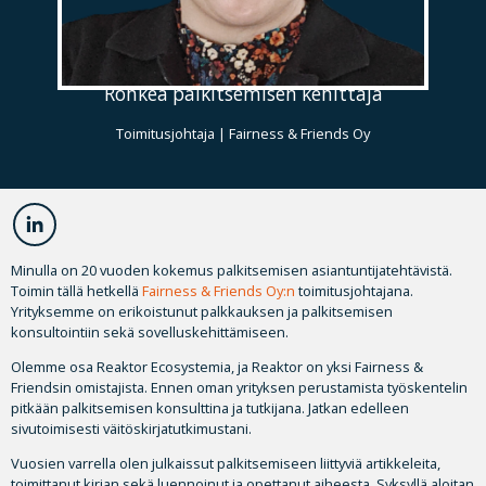
Rohkea palkitsemisen kehittäjä
Toimitusjohtaja | Fairness & Friends Oy
Minulla on 20 vuoden kokemus palkitsemisen asiantuntijatehtävistä.
Toimin tällä hetkellä
Fairness & Friends Oy:n
toimitusjohtajana.
Yrityksemme on erikoistunut palkkauksen ja palkitsemisen
konsultointiin sekä sovelluskehittämiseen.
Olemme osa Reaktor Ecosystemia, ja Reaktor on yksi Fairness &
Friendsin omistajista. Ennen oman yrityksen perustamista työskentelin
pitkään palkitsemisen konsulttina ja tutkijana. Jatkan edelleen
sivutoimisesti väitöskirjatutkimustani.
Vuosien varrella olen julkaissut palkitsemiseen liittyviä artikkeleita,
toimittanut kirjan sekä luennoinut ja opettanut aiheesta. Syksyllä aloitan