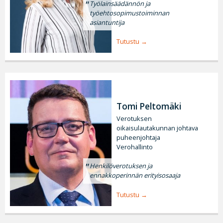
Työlainsäädännön ja
työehtosopimustoiminnan
asiantuntija
Tutustu
Tomi Peltomäki
Verotuksen
oikaisulautakunnan johtava
puheenjohtaja
Verohallinto
Henkilöverotuksen ja
ennakkoperinnän erityisosaaja
Tutustu