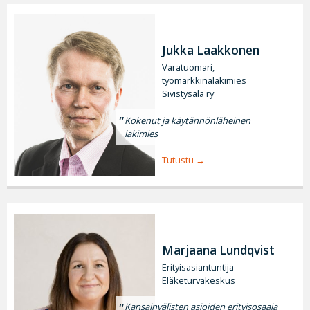
Jukka Laakkonen
Varatuomari,
työmarkkinalakimies
Sivistysala ry
Kokenut ja käytännönläheinen
lakimies
Tutustu
Marjaana Lundqvist
Erityisasiantuntija
Eläketurvakeskus
Kansainvälisten asioiden erityisosaaja