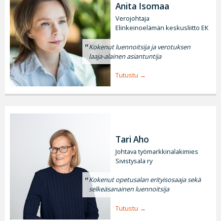
Anita Isomaa
Verojohtaja
Elinkeinoelämän keskusliitto EK
Kokenut luennoitsija ja verotuksen
laaja-alainen asiantuntija
Tutustu
Tari Aho
Johtava työmarkkinalakimies
Sivistysala ry
Kokenut opetusalan erityisosaaja sekä
selkeäsanainen luennoitsija
Tutustu