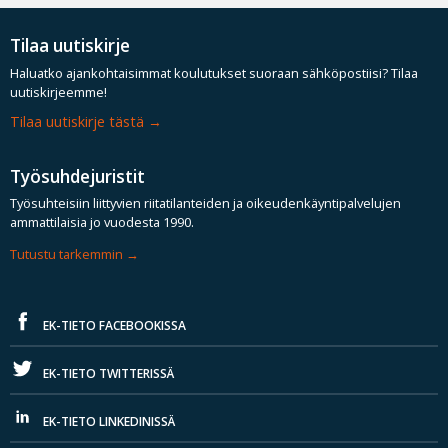
Tilaa uutiskirje
Haluatko ajankohtaisimmat koulutukset suoraan sähköpostiisi? Tilaa
uutiskirjeemme!
Tilaa uutiskirje tästä
Työsuhdejuristit
Työsuhteisiin liittyvien riitatilanteiden ja oikeudenkäyntipalvelujen
ammattilaisia jo vuodesta 1990.
Tutustu tarkemmin
EK-TIETO FACEBOOKISSA
EK-TIETO TWITTERISSÄ
EK-TIETO LINKEDINISSÄ