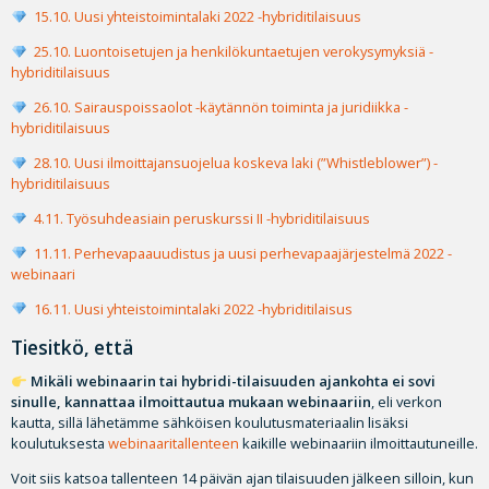
15.10. Uusi yhteistoimintalaki 2022 -hybriditilaisuus
25.10. Luontoisetujen ja henkilökuntaetujen verokysymyksiä -
hybriditilaisuus
26.10. Sairauspoissaolot -käytännön toiminta ja juridiikka -
hybriditilaisuus
28.10. Uusi ilmoittajansuojelua koskeva laki (”Whistleblower”) -
hybriditilaisuus
4.11. Työsuhdeasiain peruskurssi II -hybriditilaisuus
11.11. Perhevapaauudistus ja uusi perhevapaajärjestelmä 2022 -
webinaari
16.11. Uusi yhteistoimintalaki 2022 -hybriditilaisus
Tiesitkö, että
Mikäli webinaarin tai hybridi-tilaisuuden ajankohta ei sovi
sinulle, kannattaa ilmoittautua mukaan webinaariin
, eli verkon
kautta, sillä lähetämme sähköisen koulutusmateriaalin lisäksi
koulutuksesta
webinaaritallenteen
kaikille webinaariin ilmoittautuneille.
Voit siis katsoa tallenteen 14 päivän ajan tilaisuuden jälkeen silloin, kun