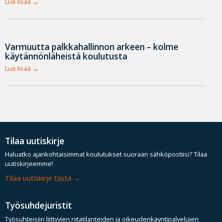
Lue lisää
Varmuutta palkkahallinnon arkeen – kolme
käytännönläheistä koulutusta
Lue lisää
Tilaa uutiskirje
Haluatko ajankohtaisimmat koulutukset suoraan sähköpostiisi? Tilaa
uutiskirjeemme!
Tilaa uutiskirje tästä
Työsuhdejuristit
Työsuhteisiin liittyvien riitatilanteiden ja oikeudenkäyntipalvelujen