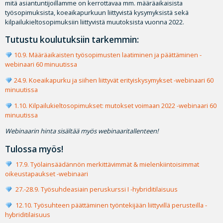
mitä asiantuntijoillamme on kerrottavaa mm. määräaikaisista
työsopimuksista, koeaikapurkuun liittyvistä kysymyksistä sekä
kilpailukieltosopimuksiin liittyvistä muutoksista vuonna 2022.
Tutustu koulutuksiin tarkemmin:
10.9. Määräaikaisten työsopimusten laatiminen ja päättäminen -
webinaari 60 minuutissa
24.9. Koeaikapurku ja siihen liittyvät erityiskysymykset -webinaari 60
minuutissa
1.10. Kilpailukieltosopimukset: mutokset voimaan 2022 -webinaari 60
minuutissa
Webinaarin hinta sisältää myös webinaaritallenteen!
Tulossa myös!
17.9. Työlainsäädännön merkittävimmät & mielenkiintoisimmat
oikeustapaukset -webinaari
27.-28.9. Työsuhdeasiain peruskurssi I -hybriditilaisuus
12.10. Työsuhteen päättäminen työntekijään liittyvillä perusteilla -
hybriditilaisuus