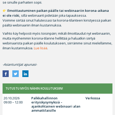
se sinulle parhaiten sopii.
Ilmoittautuminen paikan päälle tai webinaariin korona-aikana
ei ole riski,
sillä webinaarit pidetään joka tapauksessa.
Voimme siirtää sinut halutessasi tai korona-tilanteen kiristyessä paikan
päältä webinaariin ilman kustannuksia.
Vaihto käy helposti myös toisinpäin; mikäli ilmoittaudut nyt webinaariin,
mutta myöhemmin korona-tilanne hellittää ja haluatkin siirtyä
webinaarista paikan päälle koulutukseen, siirrämme sinut mielellämme,
ilman kustannuksia.
Lue lisää
.
-Asiantuntijat apunasi-
TUTUSTU MYÖS NÄIHIN KOULUTUKSIIN!
20.10.2026
Palkkahallinnon
Verkossa
09:00 – 12:00
erityiskysymyksiä –
ajankohtainen webinaari alan
ammattilaisille