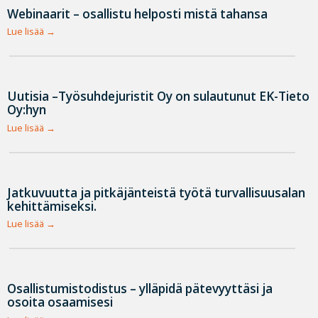
Webinaarit – osallistu helposti mistä tahansa
Lue lisää
Uutisia –Työsuhdejuristit Oy on sulautunut EK-Tieto
Oy:hyn
Lue lisää
Jatkuvuutta ja pitkäjänteistä työtä turvallisuusalan
kehittämiseksi.
Lue lisää
Osallistumistodistus – ylläpidä pätevyyttäsi ja
osoita osaamisesi