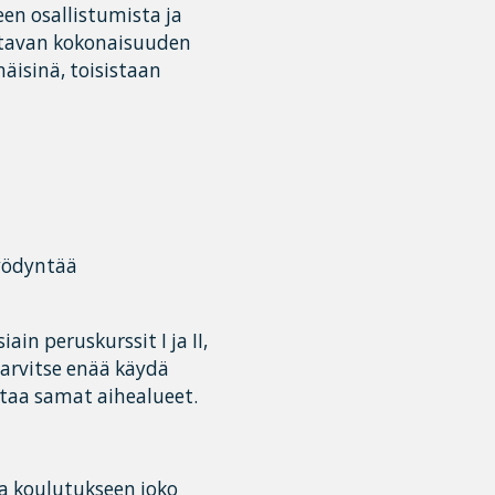
n osallistumista ja
ttavan kokonaisuuden
äisinä, toisistaan
hyödyntää
n peruskurssit I ja II,
tarvitse enää käydä
ttaa samat aihealueet.
tua koulutukseen joko