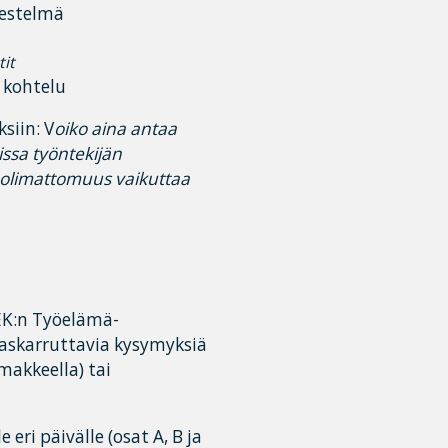
jestelmä
tit
n kohtelu
siin: V
oiko aina antaa
eissa työntekijän
uolimattomuus vaikuttaa
 EK:n Työelämä-
 askarruttavia kysymyksiä
makkeella) tai
i päivälle (osat A, B ja