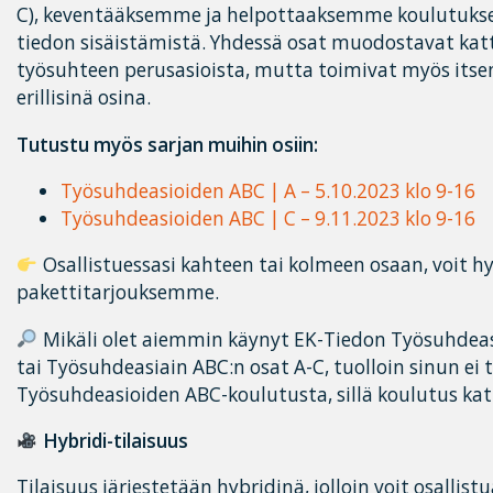
C), keventääksemme ja helpottaaksemme koulutuksee
tiedon sisäistämistä. Yhdessä osat muodostavat ka
työsuhteen perusasioista, mutta toimivat myös itsen
erillisinä osina.
Tutustu myös sarjan muihin osiin:
Työsuhdeasioiden ABC | A – 5.10.2023 klo 9-16
Työsuhdeasioiden ABC | C – 9.11.2023 klo 9-16
Osallistuessasi kahteen tai kolmeen osaan, voit 
pakettitarjouksemme.
Mikäli olet aiemmin käynyt EK-Tiedon Työsuhdeasiai
tai Työsuhdeasiain ABC:n osat A-C, tuolloin sinun ei 
Työsuhdeasioiden ABC-koulutusta, sillä koulutus ka
Hybridi-tilaisuus
Tilaisuus järjestetään hybridinä, jolloin voit osallis