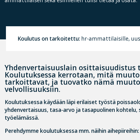
ammattilaisen sekä esimiehen tulisi tietää ja osata.
Koulutus on tarkoitettu:
hr-ammattilaisille, uusi
Yhdenvertaisuuslain osittaisuudistus t
Koulutuksessa kerrotaan, mitä muuto
tarkoittavat, ja tuovatko nämä muuto
velvollisuuksiin.
Koulutuksessa käydään läpi erilaiset työstä poissaol
yhdenvertaisuus, tasa-arvo ja tasapuolinen kohtelu, 
työelämässä.
Perehdymme koulutuksessa mm. näihin aihepiireihin: