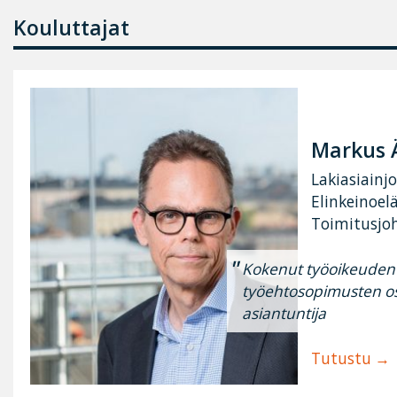
Kouluttajat
Markus 
Lakiasiainjo
Elinkeinoel
Toimitusjoh
Kokenut työoikeuden 
työehtosopimusten osa
asiantuntija
Tutustu