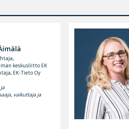
Äimälä
htaja,
ämän keskusliitto EK
taja, EK-Tieto Oy
ja
aja, vaikuttaja ja