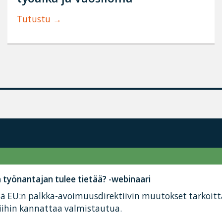
Tutustu
työnantajan tulee tietää? -webinaari
tä EU:n palkka-avoimuusdirektiivin muutokset tarkoit
iihin kannattaa valmistautua.