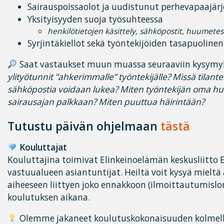
Sairauspoissaolot ja uudistunut perhevapaajär
Yksityisyyden suoja työsuhteessa
henkilötietojen käsittely, sähköpostit, huumetes
Syrjintäkiellot sekä työntekijöiden tasapuoline
Saat vastaukset muun muassa seuraaviin kysymyk
ylityötunnit ”ahkerimmalle” työntekijälle? M
issä tilant
sähköpostia voidaan lukea? M
iten työntekijän oma h
sairausajan palkkaan? M
iten puuttua häirintään?
Tutustu päivän ohjelmaan
tästä
Kouluttajat
Kouluttajina toimivat Elinkeinoelämän keskusliitto
vastuualueen asiantuntijat. Heiltä voit kysyä mieltä
aiheeseen liittyen joko ennakkoon (ilmoittautumislo
koulutuksen aikana.
Olemme jakaneet koulutuskokonaisuuden kolmelle er