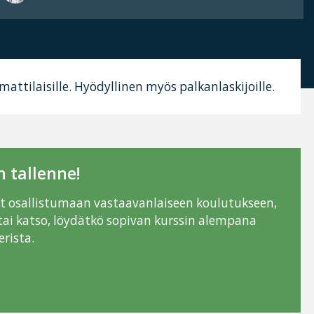
mattilaisille. Hyödyllinen myös palkanlaskijoille.
 tallenne!
ut osallistumaan vastaavanlaiseen koulutukseen,
tai katso, löydätkö sopivan kurssin alempana
rista.