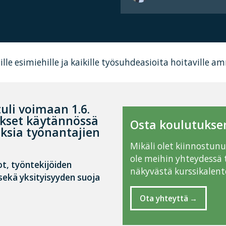
lle esimiehille ja kaikille työsuhdeasioita hoitaville am
uli voimaan 1.6.
kset käytännössä
Osta koulutuksen
ksia työnantajien
Mikäli olet kiinnostun
ole meihin yhteydessä 
ot, työntekijöiden
näkyvästä kurssikalente
sekä yksityisyyden suoja
Ota yhteyttä