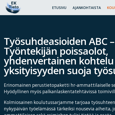
ETUSIVU
AJANKOHTAISTA
KOU
Työsuhdeasioiden ABC –
Työntekijän poissaolot,
yhdenvertainen kohtelu
yksityisyyden suoja työ
Erinomainen perustietopaketti hr-ammattilaiselle sek
Hyödyllinen myös palkanlaskentatehtävissä toimivill
Kolmiosainen koulutussarjamme tarjoaa työsuhteen 
nykypäivän työelämässä tärkeiksi nousevia aiheita, j