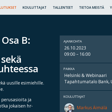
LUTUKSET
KOULUTTAJAT
TALLENTEET
TIETOA MEISTÄ
 Osa B:
AJANKOHTA
26.10.2023
09:00 – 16:00
 sekä
suhteessa
PAIKKA
Helsinki & Webinaari
Tapahtumatalo Bank, 
ä uusille esimiehille.
e.
KOULUTTAJAT
perusasioita ja
otka jokaisen hr-
Markus Äimälä