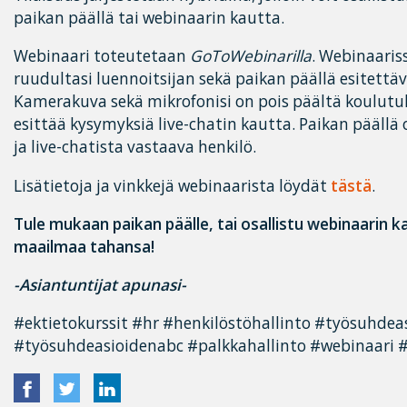
paikan päällä tai webinaarin kautta.
Webinaari toteutetaan
GoToWebinarilla
. Webinaaris
ruudultasi luennoitsijan sekä paikan päällä esitettä
Kamerakuva sekä mikrofonisi on pois päältä koulutu
esittää kysymyksiä live-chatin kautta. Paikan päällä
ja live-chatista vastaava henkilö.
Lisätietoja ja vinkkejä webinaarista löydät
tästä
.
Tule mukaan paikan päälle, tai osallistu webinaarin k
maailmaa tahansa!
-Asiantuntijat apunasi-
#ektietokurssit #hr #henkilöstöhallinto #työsuhdea
#työsuhdeasioidenabc #palkkahallinto #webinaari #