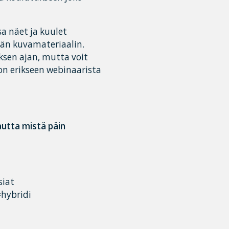
sa näet ja kuulet
vän kuvamateriaalin.
ksen ajan, mutta voit
 on erikseen webinaarista
autta mistä päin
siat
hybridi