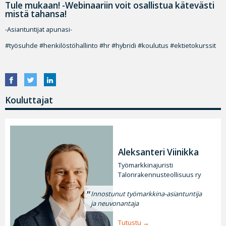
Tule mukaan! -Webinaariin voit osallistua kätevästi
mistä tahansa!
-Asiantuntijat apunasi-
#työsuhde #henkilöstöhallinto #hr #hybridi #koulutus #ektietokurssit
Kouluttajat
Aleksanteri Viinikka
Työmarkkinajuristi
Talonrakennusteollisuus ry
Innostunut työmarkkina-asiantuntija
ja neuvonantaja
Tutustu