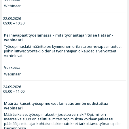
Webinaari
22.09.2026
09:00 – 10:30
Perhevapaat työelämässä – mitä työnantajan tulee tietää? -
webinaari
Työsopimuslaki määrittelee kymmenen erilaista perhevapaamuotoa,
joihin liittyvät työntekijöiden ja työnantajien oikeudet ja velvoitteet
vaihtelevat.
Verkossa
Webinaari
24.09.2026
09:00 – 11:00
Määräaikaiset työsopimukset lainsäädännön uudistuttua –
webinaari
Määräaikaiset työsopimukset – joustoa vai riski? Opi, milloin
määräaikaisuus on sallittua, miten sopimuksia voidaan jatkaa tai
päättää ja mitä ajankohtaiset lakimuutokset tarkoittavat työnantajalle
käytännössä.