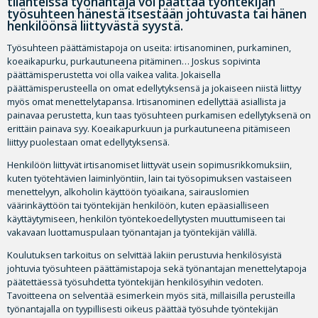
tilanteissa työnantaja voi päättää työntekijän
työsuhteen hänestä itsestään johtuvasta tai hänen
henkilöönsä liittyvästä syystä.
Työsuhteen päättämistapoja on useita: irtisanominen, purkaminen,
koeaikapurku, purkautuneena pitäminen… Joskus sopivinta
päättämisperustetta voi olla vaikea valita. Jokaisella
päättämisperusteella on omat edellytyksensä ja jokaiseen niistä liittyy
myös omat menettelytapansa. Irtisanominen edellyttää asiallista ja
painavaa perustetta, kun taas työsuhteen purkamisen edellytyksenä on
erittäin painava syy. Koeaikapurkuun ja purkautuneena pitämiseen
liittyy puolestaan omat edellytyksensä.
Henkilöön liittyvät irtisanomiset liittyvät usein sopimusrikkomuksiin,
kuten työtehtävien laiminlyöntiin, lain tai työsopimuksen vastaiseen
menettelyyn, alkoholin käyttöön työaikana, sairauslomien
väärinkäyttöön tai työntekijän henkilöön, kuten epäasialliseen
käyttäytymiseen, henkilön työntekoedellytysten muuttumiseen tai
vakavaan luottamuspulaan työnantajan ja työntekijän välillä.
Koulutuksen tarkoitus on selvittää lakiin perustuvia henkilösyistä
johtuvia työsuhteen päättämistapoja sekä työnantajan menettelytapoja
päätettäessä työsuhdetta työntekijän henkilösyihin vedoten.
Tavoitteena on selventää esimerkein myös sitä, millaisilla perusteilla
työnantajalla on tyypillisesti oikeus päättää työsuhde työntekijän