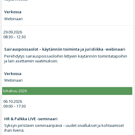
Verkossa
Webinaari
29.09.2026
08:30 – 12:30
Sairauspoissaolot – käytännön toiminta ja juridiikka -webinaari
Perehdytys sairauspoissaoloihin liittyviin käytännön toimintatapoihin
ja lain asettamiin vaatimuksiin.
Verkossa
Webinaari
lokakuu 2026
06.10.2026
09:00 – 17:30
HR & Palkka LIVE -seminaari
Syksyn piristävin seminaaripäivä – uudet oivallukset ja kohtaamiset
ihan livenä.