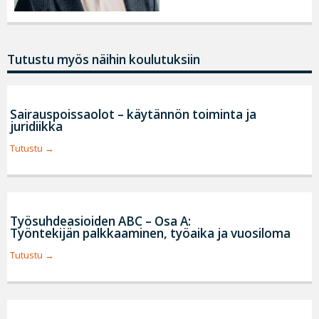
Tutustu myös näihin koulutuksiin
Sairauspoissaolot – käytännön toiminta ja
juridiikka
Tutustu
Työsuhdeasioiden ABC – Osa A:
Työntekijän palkkaaminen, työaika ja vuosiloma
Tutustu