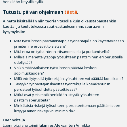
henkilöön liittyvillä syillä.
Tutustu päivän ohjelmaan
tästä
.
Aihetta käsitellään niin teorian tasolla kuin oikeustapaustenkin
kautta, ja koulutuksessa saat vastauksen mm. seuraaviin
kysymyksiin:
Mitä työsuhteen päättämistapoja työnantajalla on käytettävissään
ja miten ne eroavat toisistaan?
Mitä eroa on työsuhteen irtisanomisella ja purkamisella?
Millaisia menettelytapoja työsuhteen päättäminen eri perusteilla
edellyttää?
Voiko määräaikaisen työsuhteen päättää kesken
sopimuskauden?
Millä edellytyksillä työntekijän työsuhteen voi päättää koeaikana?
Täytyykö työnantajan ilmoittaa työntekijälle koeaikapurun
perusteet työsuhdetta päätettäessä?
Mitkä ovat yleisimpiä henkilöön liittyviä työsuhteen
päättämisperusteita?
Minkälaisia riskejä työsuhteen perusteettomaan päättämiseen
liittyy ja miten riskejä voi minimoida?
Luennoitsija
Luennoitsijana toimii
lakimies Aleksanteri Viinikka