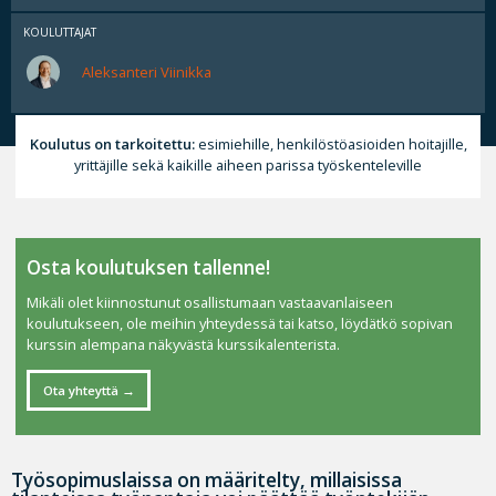
KOULUTTAJAT
Aleksanteri Viinikka
Koulutus on tarkoitettu:
esimiehille, henkilöstöasioiden hoitajille,
yrittäjille sekä kaikille aiheen parissa työskenteleville
Osta koulutuksen tallenne!
Mikäli olet kiinnostunut osallistumaan vastaavanlaiseen
koulutukseen, ole meihin yhteydessä tai katso, löydätkö sopivan
kurssin alempana näkyvästä kurssikalenterista.
Ota yhteyttä
Työsopimuslaissa on määritelty, millaisissa