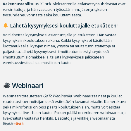
Rakennusteollisuus RT:stä
. Aleksanterille erilaiset työsuhdeasiat ovat
varsin tuttuja, ja hän vastaakin työssään mm. jäsenyrityksien
työsuhdeneuvonnasta sekä kouluttamisesta.
Lähetä kysymyksesi kouluttajalle etukäteen!
Voit lähettää kysymyksesi asiantuntijalle jo etukäteen. Hän vastaa
kysymyksiin koulutuksen aikana. Kaikki kysymykset käsitellään
luottamuksella; kysyjän nimeä, yritystä tai muita tunnistetietoja ei
paljasteta. Lähetä kysymyksesi ilmoittautumisesi yhteydessä
ilmoittautumislomakkeella, tai jätä kysymyksesi jälkikäteen
vahvistusviestissä saamasi linkin kautta.
Webinaari
Webinaari toteutetaan
GoToWebinarilla
. Webinaarissa näet ja kuulet
ruudultasi luennoitsijan sekä esitettävän kuvamateriaalin. Kamerakuva
sekä mikrofonisi on pois päältä koulutuksen ajan, mutta voit esittää
kysymyksiä live-chatin kautta. Paikan päällä on erikseen webinaarista ja
live-chatista vastaava henkilö. Lisätietoja ja vinkkejä webinaarista
löydät
tästä
.