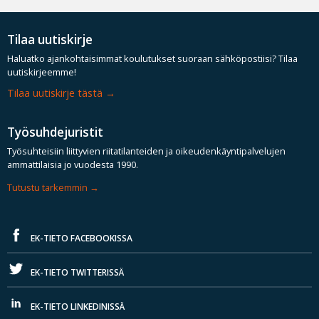
Tilaa uutiskirje
Haluatko ajankohtaisimmat koulutukset suoraan sähköpostiisi? Tilaa
uutiskirjeemme!
Tilaa uutiskirje tästä
Työsuhdejuristit
Työsuhteisiin liittyvien riitatilanteiden ja oikeudenkäyntipalvelujen
ammattilaisia jo vuodesta 1990.
Tutustu tarkemmin
EK-TIETO FACEBOOKISSA
EK-TIETO TWITTERISSÄ
EK-TIETO LINKEDINISSÄ