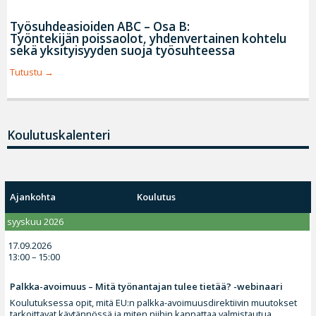
Työsuhdeasioiden ABC – Osa B:
Työntekijän poissaolot, yhdenvertainen kohtelu
sekä yksityisyyden suoja työsuhteessa
Tutustu
Koulutuskalenteri
Ajankohta
Koulutus
syyskuu 2026
17.09.2026
13:00 – 15:00
Palkka-avoimuus – Mitä työnantajan tulee tietää? -webinaari
Koulutuksessa opit, mitä EU:n palkka-avoimuusdirektiivin muutokset
tarkoittavat käytännössä ja miten niihin kannattaa valmistautua.