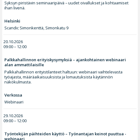
Syksyn piristävin seminaaripäivä – uudet oivallukset ja kohtaamiset
ihan livenä.
Helsinki
Scandic Simonkenttä, Simonkatu 9
20.10.2026
09:00 – 12:00
Palkkahallinnon erityiskysymyksiä – ajankohtainen webinaari
alan ammattilaisille
Palkkahallinnon erityistilanteet haltuun: webinaari vaihtelevasta
työajasta, määräaikaisuuksista ja lomautuksista käytännön
näkökulmasta.
Verkossa
Webinaari
29.10.2026
09:00 – 12:00
Työntekijän päihteiden käyttö – Työnantajan keinot puuttua -
webinaari