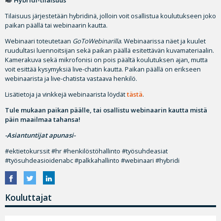
Tilaisuus järjestetään hybridinä, jolloin voit osallistua koulutukseen joko
paikan päällä tai webinaarin kautta.
Webinaari toteutetaan
GoToWebinarilla
. Webinaarissa näet ja kuulet
ruudultasi luennoitsijan sekä paikan päällä esitettävän kuvamateriaalin.
Kamerakuva sekä mikrofonisi on pois päältä koulutuksen ajan, mutta
voit esittää kysymyksiä live-chatin kautta. Paikan päällä on erikseen
webinaarista ja live-chatista vastaava henkilö.
Lisätietoja ja vinkkejä webinaarista löydät
tästä
.
Tule mukaan paikan päälle, tai osallistu webinaarin kautta mistä
päin maailmaa tahansa!
-Asiantuntijat apunasi-
#ektietokurssit #hr #henkilöstöhallinto #työsuhdeasiat
#työsuhdeasioidenabc #palkkahallinto #webinaari #hybridi
Kouluttajat