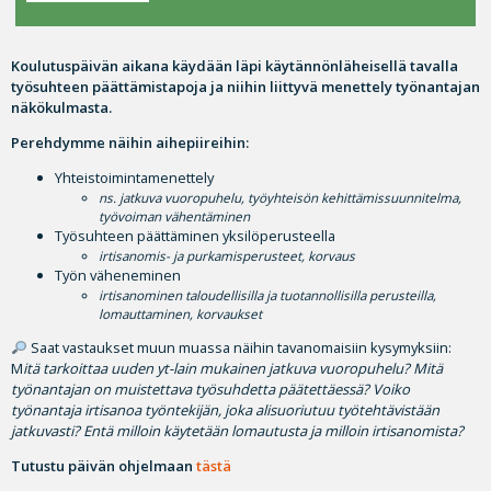
Koulutuspäivän aikana käydään läpi käytännönläheisellä tavalla
työsuhteen päättämistapoja ja niihin liittyvä menettely työnantajan
näkökulmasta.
Perehdymme näihin aihepiireihin:
Yhteistoimintamenettely
ns. jatkuva vuoropuhelu, työyhteisön kehittämissuunnitelma,
työvoiman vähentäminen
Työsuhteen päättäminen yksilöperusteella
irtisanomis- ja purkamisperusteet, korvaus
Työn väheneminen
irtisanominen taloudellisilla ja tuotannollisilla perusteilla,
lomauttaminen, korvaukset
Saat vastaukset muun muassa näihin tavanomaisiin kysymyksiin:
M
itä tarkoittaa uuden yt-lain mukainen jatkuva vuoropuhelu? Mitä
työnantajan on muistettava työsuhdetta päätettäessä? Voiko
työnantaja irtisanoa työntekijän, joka alisuoriutuu työtehtävistään
jatkuvasti? Entä milloin käytetään lomautusta ja milloin irtisanomista?
Tutustu päivän ohjelmaan
tästä