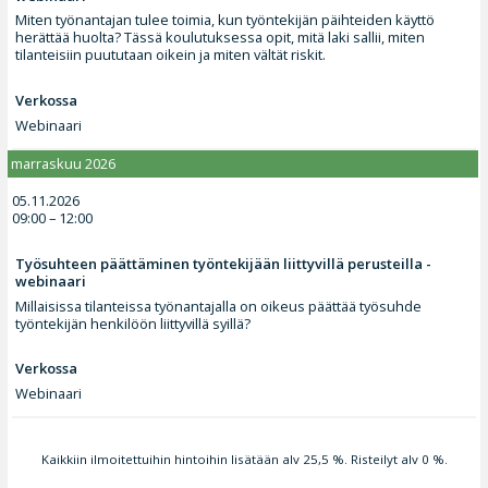
Miten työnantajan tulee toimia, kun työntekijän päihteiden käyttö
herättää huolta? Tässä koulutuksessa opit, mitä laki sallii, miten
tilanteisiin puututaan oikein ja miten vältät riskit.
Verkossa
Webinaari
marraskuu 2026
05.11.2026
09:00 – 12:00
Työsuhteen päättäminen työntekijään liittyvillä perusteilla -
webinaari
Millaisissa tilanteissa työnantajalla on oikeus päättää työsuhde
työntekijän henkilöön liittyvillä syillä?
Verkossa
Webinaari
Kaikkiin ilmoitettuihin hintoihin lisätään alv 25,5 %. Risteilyt alv 0 %.