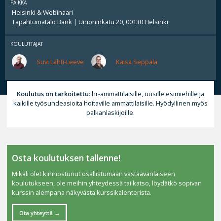
PAIKKA
Helsinki & Webinaari
Tapahtumatalo Bank | Unioninkatu 20, 00130 Helsinki
KOULUTTAJAT
Suvi Lahti-Leeve
Kaisa Seppälä
Koulutus on tarkoitettu:
hr-ammattilaisille, uusille esimiehille ja
kaikille työsuhdeasioita hoitaville ammattilaisille. Hyödyllinen myös
palkanlaskijoille.
Osta koulutuksen tallenne!
Mikäli olet kiinnostunut osallistumaan vastaavanlaiseen
koulutukseen, ole meihin yhteydessä tai katso, löydätkö sopivan
kurssin alempana näkyvästä kurssikalenterista.
Ota yhteyttä