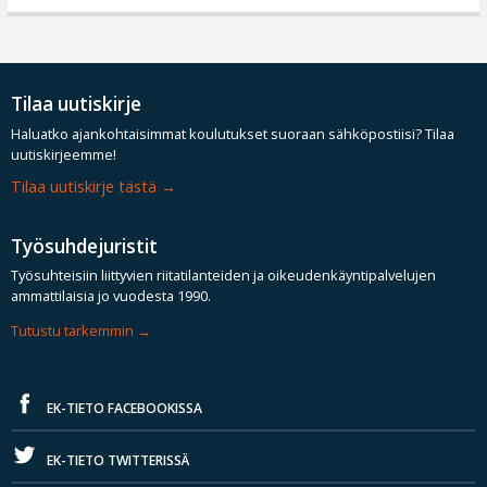
Tilaa uutiskirje
Haluatko ajankohtaisimmat koulutukset suoraan sähköpostiisi? Tilaa
uutiskirjeemme!
Tilaa uutiskirje tästä
Työsuhdejuristit
Työsuhteisiin liittyvien riitatilanteiden ja oikeudenkäyntipalvelujen
ammattilaisia jo vuodesta 1990.
Tutustu tarkemmin
EK-TIETO FACEBOOKISSA
EK-TIETO TWITTERISSÄ