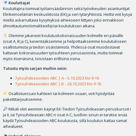
Kouluttajat
Kouluttajina toimivat työlainsäädännön sekä työoikeuden asiantuntijat
Elinkeinoelämän keskusliitosta (EK) ja sen tytäryhtiöstä. Heiltä voit kysyä
mieltä askarruttavia kysymyksiä aiheeseen liittyen joko ennakkoon
(ilmoittautumislomakkeella) tai koulutuksen aikana.
Olemme jakaneet koulutuskokonaisuuden kolmelle eri päivälle
(osat A, B ja C), keventääksemme ja helpottaaksemme koulutukseen
osallistumista ja tiedon sisäistämistä. Yhdessä osat muodostavat
kattavan kokonaisuuden työsuhteen perusasioista, mutta toimivat
myös itsenäisinä, toisistaan erillisinä osina.
Tutustu myös sarjan muihin osiin:
Työsuhdeasioiden ABC | A – 5.10.2023 klo 9-16
Työsuhdeasioiden ABC | B – 26.10.2023 klo 9-16
Osallistuessasi kahteen tai kolmeen osaan, voit hyödyntää
pakettitarjouksemme.
Mikäli olet aiemmin käynyt EK-Tiedon Työsuhdeasiain peruskurssit I
ja II, tai Työsuhdeasiain ABC:n osat A-C, tuolloin sinun ei tarvitse enää
käydä Työsuhdeasioiden ABC-koulutusta, sillä koulutus kattaa samat
aihealueet.
Hybridi-tilaisuus