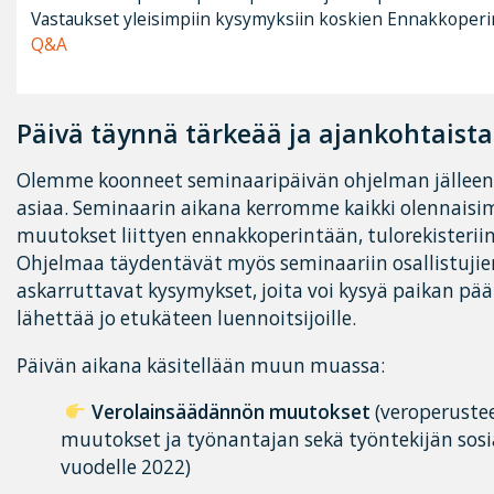
Vastaukset yleisimpiin kysymyksiin koskien Ennakkoperin
Q&A
Päivä täynnä tärkeää ja ajankohtaista
Olemme koonneet seminaaripäivän ohjelman jälleen ti
asiaa. Seminaarin aikana kerromme kaikki olennaisi
muutokset liittyen ennakkoperintään, tulorekisteriin
Ohjelmaa täydentävät myös seminaariin osallistujie
askarruttavat kysymykset, joita voi kysyä paikan pääl
lähettää jo etukäteen luennoitsijoille.
Päivän aikana käsitellään muun muassa:
Verolainsäädännön muutokset
(veroperustee
muutokset ja työnantajan sekä työntekijän so
vuodelle 2022)