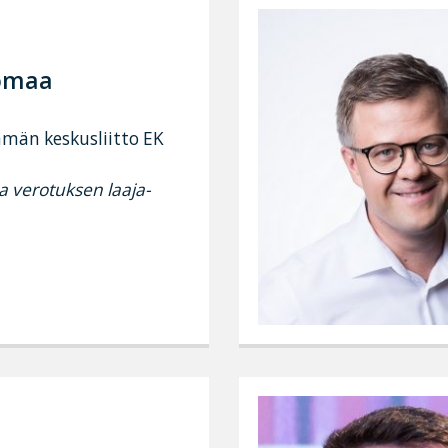
somaa
ämän keskusliitto EK
ja verotuksen laaja-