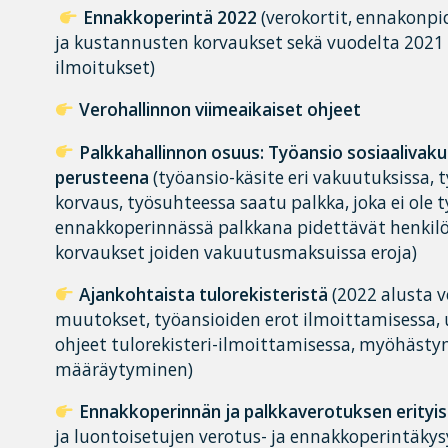
Ennakkoperintä 2022
(verokortit, ennakonpi
ja kustannusten korvaukset sekä vuodelta 2021
ilmoitukset)
Verohallinnon viimeaikaiset ohjeet
Palkkahallinnon osuus: Työansio sosiaaliva
perusteena
(työansio-käsite eri vakuutuksissa,
korvaus, työsuhteessa saatu palkka, joka ei ole t
ennakkoperinnässä palkkana pidettävät henkilök
korvaukset joiden vakuutusmaksuissa eroja)
Ajankohtaista tulorekisteristä
(2022 alusta 
muutokset, työansioiden erot ilmoittamisessa,
ohjeet tulorekisteri-ilmoittamisessa, myöhäst
määräytyminen)
Ennakkoperinnän ja palkkaverotuksen erityi
ja luontoisetujen verotus- ja ennakkoperintäky