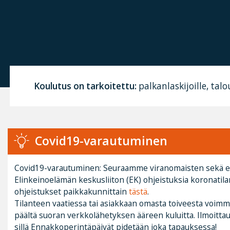
Koulutus on tarkoitettu:
palkanlaskijoille, talo
Covid19-varautuminen
Covid19-varautuminen: Seuraamme viranomaisten sekä
Elinkeinoelämän keskusliiton (EK) ohjeistuksia koronatilan
ohjeistukset paikkakunnittain
tästä
.
Tilanteen vaatiessa tai asiakkaan omasta toiveesta voimm
päältä suoran verkkolähetyksen ääreen kuluitta. Ilmoitta
sillä Ennakkoperintäpäivät pidetään joka tapauksessa!