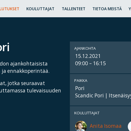
LUTUKSET
KOULUTTAJAT
TALLENTEET
TIETOA MEISTÄ
ri
AJANKOHTA
15.12.2021
09:00 – 16:15
edon ajankohtaisista
a ja ennakkoperintää.
PAIKKA
t, jotka seuraavat
Pori
ikuttamassa tulevaisuuden
Scandic Pori | Itsenäis
KOULUTTAJAT
Anita Isomaa