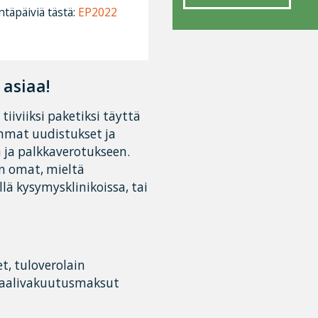
täpäiviä tästä:
EP2022
 asiaa!
iviiksi paketiksi täyttä
mmat uudistukset ja
 ja palkkaverotukseen.
n omat, mieltä
lä kysymysklinikoissa, tai
t, tuloverolain
siaalivakuutusmaksut