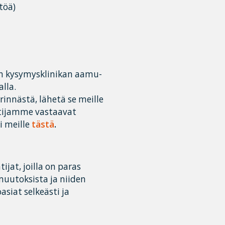
töä)
en kysymysklinikan aamu-
lla.
innästä, lähetä se meille
ntijamme vastaavat
i meille
tästä
.
at, joilla on paras
muutoksista ja niiden
asiat selkeästi ja