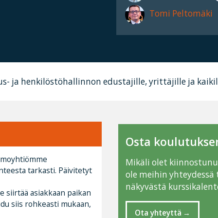
Tomi Peltomäki
us- ja henkilöstöhallinnon edustajille, yrittäjille ja ka
Osta koulutuksen
 emoyhtiömme
Mikäli olet kiinnostun
teesta tarkasti. Päivitetyt
ole meihin yhteydessä 
näkyvästä kurssikalente
e siirtää asiakkaan paikan
udu siis rohkeasti mukaan,
Ota yhteyttä