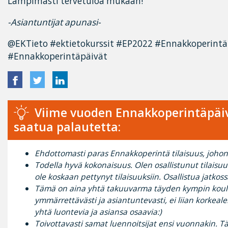
Lämpimästi tervetuloa mukaan!
-Asiantuntijat apunasi-
@EKTieto #ektietokurssit #EP2022 #Ennakkoperint
#Ennakkoperintäpäivät
Viime vuoden Ennakkoperintäpäiv
saatua palautetta:
Ehdottomasti paras Ennakkoperintä tilaisuus, johon 
Todella hyvä kokonaisuus. Olen osallistunut tilaisu
ole koskaan pettynyt tilaisuuksiin. Osallistua jatkoss
Tämä on aina yhtä takuuvarma täyden kympin koulu
ymmärrettävästi ja asiantuntevasti, ei liian korkealen
yhtä luontevia ja asiansa osaavia:)
Toivottavasti samat luennoitsijat ensi vuonnakin. T