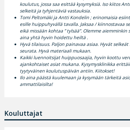
koulutus, jossa saa esittää kysymyksiä. Iso kiitos Antil
selkeitä ja tyhjentäviä vastauksia.
Tomi Peltomäki ja Antti Kondelin ; erinomaisia esiint
esille huippuhyvällä tavalla. Jaksaa / kiinnostavaa s
eikä missään kohtaa ” tylsää”. Olemme aiemminkin 
aina yhtä hyvin hoidettu heiltä .
Hyvä tilaisuus. Paljon painavaa asiaa. Hyvät selkeät 
seurata. Hyvä materiaali mukaan.
Kaikki luennoitsijat huippuosaajia, hyvin koottu ver
ajankohtaiset asiat mukana. Kysymysklinikka erittäin
tyytyväinen koulutuspäivän antiin. Kiitokset!
Ilo aina päästä kuulemaan ja kysymään tärkeitä asioi
ammattilaisilta!
Kouluttajat