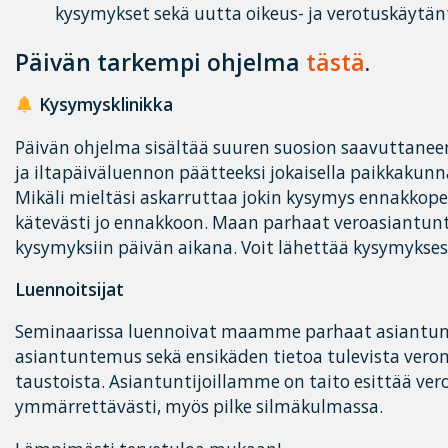
kysymykset sekä uutta oikeus- ja verotuskäytän
Päivän tarkempi ohjelma
tästä
.
Kysymysklinikka
Päivän ohjelma sisältää suuren suosion saavuttane
ja iltapäiväluennon päätteeksi jokaisella paikkakunna
Mikäli mieltäsi askarruttaa jokin kysymys ennakkoper
kätevästi jo ennakkoon. Maan parhaat veroasiantu
kysymyksiin päivän aikana. Voit lähettää kysymykses
Luennoitsijat
Seminaarissa luennoivat maamme parhaat asiantuntij
asiantuntemus sekä ensikäden tietoa tulevista vero
taustoista. Asiantuntijoillamme on taito esittää vero
ymmärrettävästi, myös pilke silmäkulmassa.