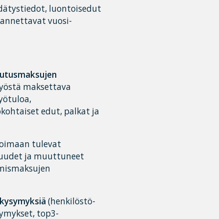
dätystiedot, luontoisedut
 annettavat vuosi-
kuutusmaksujen
 työstä maksettava
yötuloa,
ohtaiset edut, palkat ja
voimaan tulevat
 uudet ja muuttuneet
ymismaksujen
skysymyksiä
(henkilöstö-
symykset, top3-