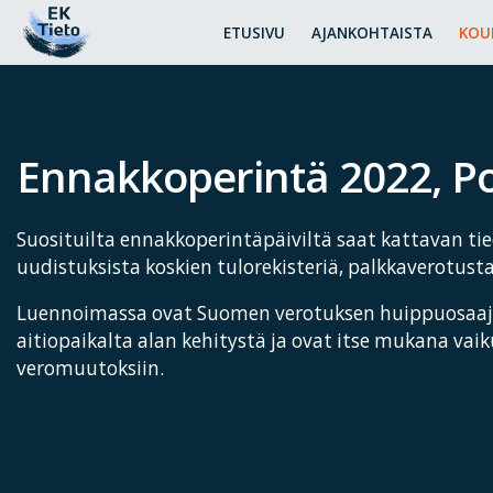
ETUSIVU
AJANKOHTAISTA
KOU
Ennakkoperintä 2022, Po
Suosituilta ennakkoperintäpäiviltä saat kattavan ti
uudistuksista koskien tulorekisteriä, palkkaverotust
Luennoimassa ovat Suomen verotuksen huippuosaaja
aitiopaikalta alan kehitystä ja ovat itse mukana va
veromuutoksiin.