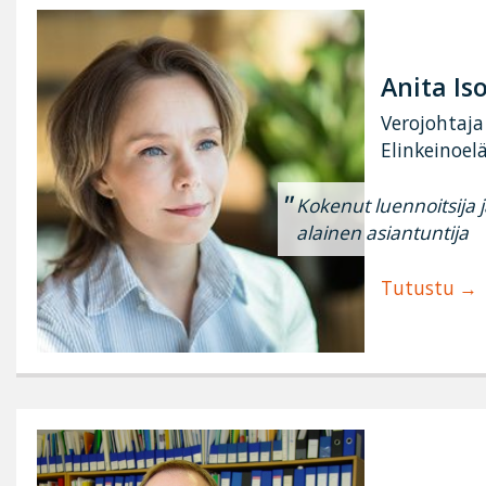
Anita I
Verojohtaja
Elinkeinoel
Kokenut luennoitsija 
alainen asiantuntija
Tutustu