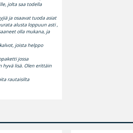
le, jolta saa todella
yjiä ja osaavat tuoda asiat
eurata alusta loppuun asti ,
saaneet olla mukana, ja
kalvot, joista helppo
opaketti jossa
 hyvä lisä. Olen erittäin
ta rautaisilta