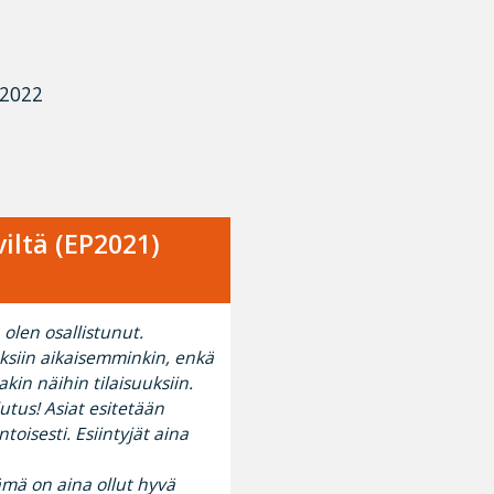
ä2022
iltä (EP2021)
olen osallistunut.
uksiin aikaisemminkin, enkä
akin näihin tilaisuuksiin.
tus! Asiat esitetään
toisesti. Esiintyjät aina
ämä on aina ollut hyvä