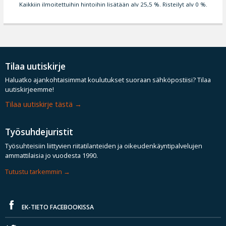
Kaikkiin ilmoitettuihin hintoihin lisätään alv 25,5 %. Risteilyt alv 0 %.
Tilaa uutiskirje
Haluatko ajankohtaisimmat koulutukset suoraan sähköpostiisi? Tilaa
uutiskirjeemme!
Tilaa uutiskirje tästä
Työsuhdejuristit
Työsuhteisiin liittyvien riitatilanteiden ja oikeudenkäyntipalvelujen
ammattilaisia jo vuodesta 1990.
Tutustu tarkemmin
EK-TIETO FACEBOOKISSA