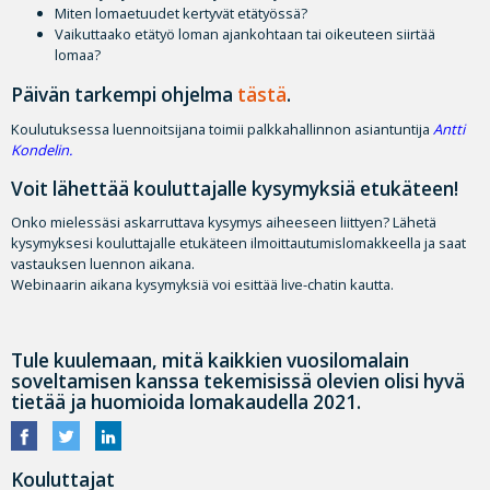
Miten lomaetuudet kertyvät etätyössä?
Vaikuttaako etätyö loman ajankohtaan tai oikeuteen siirtää
lomaa?
Päivän tarkempi ohjelma
tästä
.
Koulutuksessa luennoitsijana toimii palkkahallinnon asiantuntija
Antti
Kondelin
.
Voit lähettää kouluttajalle kysymyksiä etukäteen!
Onko mielessäsi askarruttava kysymys aiheeseen liittyen? Lähetä
kysymyksesi kouluttajalle etukäteen ilmoittautumislomakkeella ja saat
vastauksen luennon aikana.
Webinaarin aikana kysymyksiä voi esittää live-chatin kautta.
Tule kuulemaan, mitä kaikkien vuosilomalain
soveltamisen kanssa tekemisissä olevien olisi hyvä
tietää ja huomioida lomakaudella 2021.
Kouluttajat