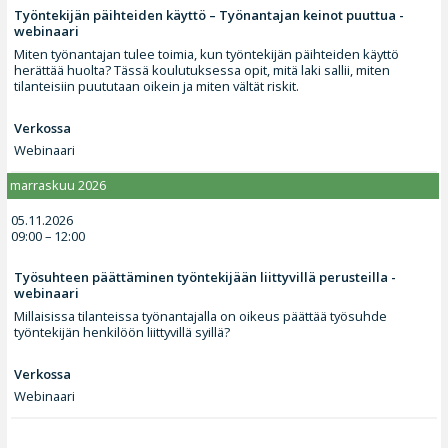
Työntekijän päihteiden käyttö – Työnantajan keinot puuttua -
webinaari
Miten työnantajan tulee toimia, kun työntekijän päihteiden käyttö
herättää huolta? Tässä koulutuksessa opit, mitä laki sallii, miten
tilanteisiin puututaan oikein ja miten vältät riskit.
Verkossa
Webinaari
marraskuu 2026
05.11.2026
09:00 – 12:00
Työsuhteen päättäminen työntekijään liittyvillä perusteilla -
webinaari
Millaisissa tilanteissa työnantajalla on oikeus päättää työsuhde
työntekijän henkilöön liittyvillä syillä?
Verkossa
Webinaari