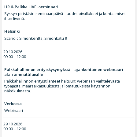
HR & Palkka LIVE -seminaari
Syksyn piristävin seminaaripäivä – uudet oivallukset ja kohtaamiset
ihan livenä.
Helsinki
Scandic Simonkenttä, Simonkatu 9
20.10.2026
09:00 – 12:00
Palkkahallinnon erityiskysymyksiä – ajankohtainen webinaari
alan ammattilaisille
Palkkahallinnon erityistilanteet haltuun: webinaari vaihtelevasta
työajasta, määräaikaisuuksista ja lomautuksista käytännön
näkökulmasta.
Verkossa
Webinaari
29.10.2026
09:00 – 12:00