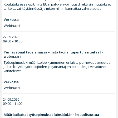
Koulutuksessa opit, mitä EU:n palkka-avoimuusdirektiivin muutokset
tarkoittavat käytännössä ja miten niihin kannattaa valmistautua.
Verkossa
Webinaari
22.09.2026
09:00 – 10:30
Perhevapaat työelämässä – mitä työnantajan tulee tietää? -
webinaari
Työsopimuslaki määrittelee kymmenen erilaista perhevapaamuotoa,
joihin liittyvät työntekijöiden ja työnantajien oikeudet ja velvoitteet
vaihtelevat.
Verkossa
Webinaari
24.09.2026
09:00 – 11:00
Määräaikaiset työsopimukset lainsäädännön uudistuttua –