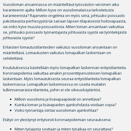
Vuosiloman ansainnassa on määriteltävä työssäolon veroinen aika
karanteenin ajalta: Milloin kyse on vuosilomalaissa tarkoitetusta
karanteenista? Rajanveto-ongelmia on myös siinä, johtuuko poissaolo
pakottavasta perhesyystä tai sairaan lapsen tilapäisestä hoitovapaasta,
vai onko kyse muusta poissaolosta. Miten loman ansaintaan vaikuttaa
se, johtuuko poissaolo työnantajasta johtuvasta syystä vai työntekijästä
johtuvasta syystä?
Erilaisten lomautustilanteiden vaikutus vuosiloman ansaintaan on
määriteltävä. Lomautusten vaikutus lomapalkan laskentaan on
selvitettävä.
Koulutuksessa käsitellään myös lomapalkan laskennan erityistilanteita.
Koronaepidemia vaikuttaa ainakin prosenttiperusteisen lomapalkan
laskentaan. Myös lomautuksesta seuraa erityistilanteita lomapalkan
laskennassa. Lomapalkan laskemisessa on useita muitakin
tulkinnanvaraisia tilanteita, joihin ei ole oikeuskäytäntöä.
Milloin vuosiloma ja lisävapaapäivät on annettava?
Kuinka loman ja lisävapaiden ajankohdasta voidaan sopia?
Voiko työnantaja siirtää vuosiloman ajankohtaa?
Etätyö on yleistynyt erityisesti koronaepidemian seurauksena:
Miten työajasta sovitaan ja miten työaikaa on seurattava?