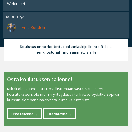
Webinaari
KOULUTTAJAT
Antti Kondelin
Koulutus on tarkoitettu:
palkanlaskijoille, yrittäjille ja
henkilöstöhallinnon ammattilaisille
Osta koulutuksen tallenne!
Mikäli olet kiinnostunut osallistumaan vastaavanlaiseen
koulutukseen, ole meihin yhteydessä tai katso, löydätkö sopivan
kurssin alempana näkyvästä kurssikalenterista.
Osta tallenne
Ota yhteyttä