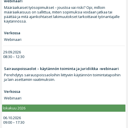
webinaari
Määräaikaiset työsopimukset – joustoa vai riski? Opi, milloin
määräaikaisuus on sallittua, miten sopimuksia voidaan jatkaa tai
päättää ja mitä ajankohtaiset lakimuutokset tarkoittavat työnantajalle
käytännössä.
Verkossa
Webinaari
29.09.2026
08:30 – 12:30
Sairauspoissaolot – käytännön toiminta ja juridiikka -webinaari
Perehdytys sairauspoissaoloihin liittyviin käytännön toimintatapoihin
ja lain asettamiin vaatimuksiin.
Verkossa
Webinaari
lokakuu 2026
06.10.2026
09:00 – 17:30