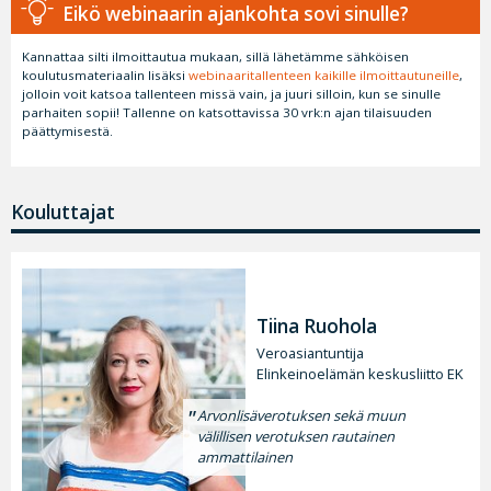
Eikö webinaarin ajankohta sovi sinulle?
Kannattaa silti ilmoittautua mukaan, sillä lähetämme sähköisen
koulutusmateriaalin lisäksi
webinaaritallenteen kaikille ilmoittautuneille
,
jolloin voit katsoa tallenteen missä vain, ja juuri silloin, kun se sinulle
parhaiten sopii! Tallenne on katsottavissa 30 vrk:n ajan tilaisuuden
päättymisestä.
Kouluttajat
Tiina Ruohola
Veroasiantuntija
Elinkeinoelämän keskusliitto EK
Arvonlisäverotuksen sekä muun
välillisen verotuksen rautainen
ammattilainen