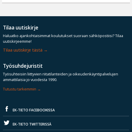
Tilaa uutiskirje
Haluatko ajankohtaisimmat koulutukset suoraan sähköpostiisi? Tilaa
uutiskirjeemme!
Tilaa uutiskirje tästä
Työsuhdejuristit
Työsuhteisiin liittyvien riitatilanteiden ja oikeudenkäyntipalvelujen
ammattilaisia jo vuodesta 1990.
Tutustu tarkemmin
EK-TIETO FACEBOOKISSA
EK-TIETO TWITTERISSÄ