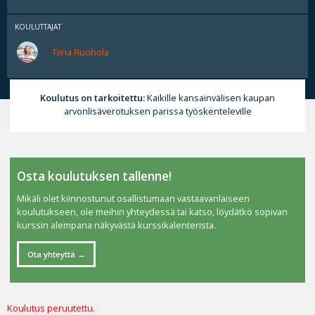
KOULUTTAJAT
Tiina Ruohola
Koulutus on tarkoitettu:
Kaikille kansainvälisen kaupan
arvonlisäverotuksen parissa työskenteleville
Osta koulutuksen tallenne!
Mikäli olet kiinnostunut osallistumaan vastaavanlaiseen
koulutukseen, ole meihin yhteydessä tai katso, löydätkö sopivan
kurssin alempana näkyvästä kurssikalenterista.
Ota yhteyttä
Koulutus peruutettu.