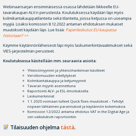
Webinaarisarjan ensimmäisessä osassa lähdetään liikkeelle EU-
tavarakaupan ALV:n perusteista. Koulutuksessa käydään läpi myös
kolmikantakauppatilanteita sekä tilanteita, joissa ketjussa on useampia
myyjiä. Lisäksi komission 8.12.2022 antaman ehdotuksen mukaiset
muutokset käydään läpi. Lue lisää:
Paperilaskutus EU-kaupassa
historiaan? >>
Käymme käytännönläheisesti läpi myös laskumerkintävaatimukset sekä
VIES-järjestelmän perusteet.
Koulutuksessa käsitellään mm. seuraavia asioita
:
Yhteisömyynnin ja yhteisöhankinnan käsitteet
Verottomuuden edellytykset
Kolmikantakauppa ja ketjumyynnit
Tavaran myynti asennettuna
Raportointi ALV- ja ESL-ilmoituksella
Laskumerkinnät
1.1.2020 voimaan tulleet Quick fixes-muutokset – Tehdyt
nopean tähtäimen parannukset ja käytännön kokemuksia
Komission 12/2022 antama ehdotus VAT in the Digital Age ja
sen vaikutukset raportointiin
Tilaisuuden ohjelma
tästä
.