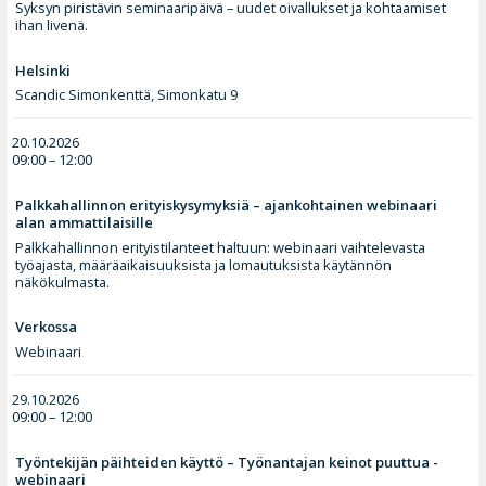
Syksyn piristävin seminaaripäivä – uudet oivallukset ja kohtaamiset
ihan livenä.
Helsinki
Scandic Simonkenttä, Simonkatu 9
20.10.2026
09:00 – 12:00
Palkkahallinnon erityiskysymyksiä – ajankohtainen webinaari
alan ammattilaisille
Palkkahallinnon erityistilanteet haltuun: webinaari vaihtelevasta
työajasta, määräaikaisuuksista ja lomautuksista käytännön
näkökulmasta.
Verkossa
Webinaari
29.10.2026
09:00 – 12:00
Työntekijän päihteiden käyttö – Työnantajan keinot puuttua -
webinaari