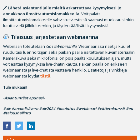
🖊
Lähetä asiantuntijalle mieltä askarruttava kysymyksesi jo
ennakkoon ilmoittautumislomakkeella.
Voit palata
ilmoittautumislomakkeelle vahvistusviestissä saamasi muokkauslinkin
kautta vielä jälkikäteenkin, ja täydentää/lisätä kysymyksiä.
Tilaisuus järjestetään webinaarina
Webinaari toteutetaan
GoToWebinarilla
. Webinaarissa näet ja kuulet
ruudultasi luennoitsijan sekä paikan päällä esitettävän kuvamateriaalin.
Kamerakuva sekä mikrofonisi on pois päältä koulutuksen ajan, mutta
voit esittää kysymyksiä live-chatin kautta. Paikan päällä on erikseen
webinaarista ja live-chatista vastaava henkilö. Lisätietoja ja vinkkejä
webinaarista löydät
tästä
.
Tule mukaan!
-Asiantuntijat apunasi-
#alv #arvonlisävero #alv2024 #koulutus #webinaari #ektietokurssit #eu
#taloushallinto