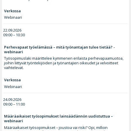
Verkossa
Webinaari
22.09.2026
09:00 – 10:30
Perhevapaat työelämässä – mitä työnantajan tulee tietää? -
webinaari
Työsopimuslaki määrittelee kymmenen erilaista perhevapaamuotoa,
joihin liittyvät työntekijöiden ja työnantajien oikeudet ja velvoitteet
vaihtelevat.
Verkossa
Webinaari
24.09.2026
09:00 – 11:00
Määräaikaiset työsopimukset lainsäädännön uudistuttua –
webinaari
Määräaikaiset työsopimukset – joustoa vai riski? Opi, milloin