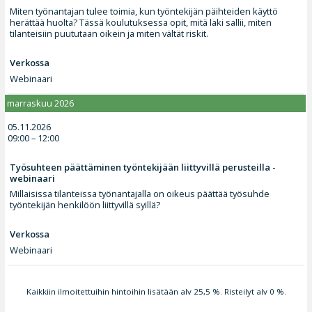
Miten työnantajan tulee toimia, kun työntekijän päihteiden käyttö
herättää huolta? Tässä koulutuksessa opit, mitä laki sallii, miten
tilanteisiin puututaan oikein ja miten vältät riskit.
Verkossa
Webinaari
marraskuu 2026
05.11.2026
09:00 – 12:00
Työsuhteen päättäminen työntekijään liittyvillä perusteilla -
webinaari
Millaisissa tilanteissa työnantajalla on oikeus päättää työsuhde
työntekijän henkilöön liittyvillä syillä?
Verkossa
Webinaari
Kaikkiin ilmoitettuihin hintoihin lisätään alv 25,5 %. Risteilyt alv 0 %.