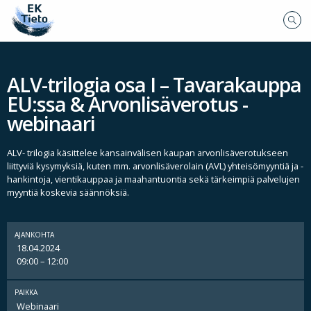
ALV-trilogia osa I – Tavarakauppa
EU:ssa & Arvonlisäverotus -
webinaari
ALV- trilogia käsittelee kansainvälisen kaupan arvonlisäverotukseen
liittyviä kysymyksiä, kuten mm. arvonlisäverolain (AVL) yhteisömyyntiä ja -
hankintoja, vientikauppaa ja maahantuontia sekä tärkeimpiä palvelujen
myyntiä koskevia säännöksiä.
AJANKOHTA
18.04.2024
09:00 – 12:00
PAIKKA
Webinaari