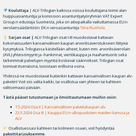
Kouluttaja
| ALV-Trilogian kaikissa osissa kouluttajana toimii alan
huippuasiantuntija ja komission asiantuntijatyöryhmän VAT Expert
Group:n edustaja Suomesta, joka on aitiopaikalla vaikuttamassa EU:n
verolainsäädäntöön: EK:n veroasiantuntija
Tiina Ruohola.
Sarjan osat |
ALV-Trilogian osat I-III muodostavat kattavan
kokonaisuuden kansainvälisen kaupan arvonlisäverotukseen liittyviä
kysymyksiä. Trilogiassa käsitellään aiheet, kuten mm. arvonlisäverolain
(AVL) yhteisömyynti ja -hankinnat, vientikauppa ja maahantuonti sekä
tärkeimmät palvelujen myyntiä koskevat säännökset. Trilogian osat
toimivat itsenäisinä, toisistaan erillisinä osina.
Yhdessä ne muodostavat kuitenkin kattavan kansainvälisen kaupan alv-
paketin! Voit siis valita kaikki, tai osallistua vain yhteen tai kahteen
valitsemaasi päivään.
Tästä pääset tutustumaan ja ilmoittautumaan muihin osiin:
7.5.2024 Osa II | Kansainvälisen palvelukaupan alv
23.5.2024 Osa III | Kauppa EU:n ulkopuolisten maiden kanssa ja
ALV
Osallistuessasi kahteen tai kolmeen osaan, voit hyödyntää
pakettitarjouksemme
.