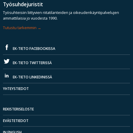
Työsuhdejuristit
Työsuhteisiin liittyvien riitatilanteiden ja oikeudenkäyntipalvelujen
ammattilaisia jo vuodesta 1990.
Tutustu tarkemmin
EK-TIETO FACEBOOKISSA
EK-TIETO TWITTERISSÄ
EK-TIETO LINKEDINISSÄ
YHTEYSTIEDOT
REKISTERISELOSTE
EVÄSTETIEDOT
IN ENGLISH