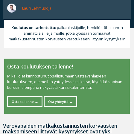
Lauri Lehmusoja
Koulutus on tarkoitettu:
palkanlaskijoille, henkilöstöhallinnon
ammattilaisille ja muille, jotka työssään törmäävät
matkakustannusten korvausten verotukseen liittyviin kysymyksiin
Osta koulutuksen tallenne!
Mikäli olet kiinnostunut osallistumaan vastaavanlaiseen
koulutukseen, ole meihin yhteydessä tai katso, löydätkö sopivan
kurssin alempana näkyvästä kurssikalenterista.
Osta tallenne
Ota yhteyttä
Verovapaiden matkakustannusten korvausten
maksamiseen liittyvät kysymykset ovat yksi