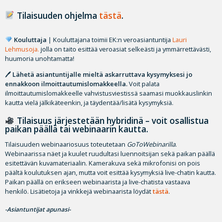
Tilaisuuden ohjelma
tästä
.
Kouluttaja
| Kouluttajana toimii EK:n veroasiantuntija
Lauri
Lehmusoja.
jolla on taito esittää veroasiat selkeästi ja ymmärrettävästi,
huumoria unohtamatta!
🖊
Lähetä asiantuntijalle mieltä askarruttava kysymyksesi jo
ennakkoon ilmoittautumislomakkeella.
Voit palata
ilmoittautumislomakkeelle vahvistusviestissä saamasi muokkauslinkin
kautta vielä jälkikäteenkin, ja täydentää/lisätä kysymyksiä.
Tilaisuus järjestetään hybridinä – voit osallistua
paikan päällä tai webinaarin kautta.
Tilaisuuden webinaariosuus toteutetaan
GoToWebinarilla
.
Webinaarissa näet ja kuulet ruudultasi luennoitsijan sekä paikan päällä
esitettävän kuvamateriaalin. Kamerakuva sekä mikrofonisi on pois
päältä koulutuksen ajan, mutta voit esittää kysymyksiä live-chatin kautta.
Paikan päällä on erikseen webinaarista ja live-chatista vastaava
henkilö. Lisätietoja ja vinkkejä webinaarista löydät
tästä
.
-Asiantuntijat apunasi-