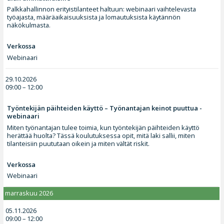
Palkkahallinnon erityistilanteet haltuun: webinaari vaihtelevasta
työajasta, määräaikaisuuksista ja lomautuksista käytännön
näkökulmasta.
Verkossa
Webinaari
29.10.2026
09:00 – 12:00
Työntekijän päihteiden käyttö – Työnantajan keinot puuttua -
webinaari
Miten työnantajan tulee toimia, kun työntekijän päihteiden käyttö
herättää huolta? Tässä koulutuksessa opit, mitä laki sallii, miten
tilanteisiin puututaan oikein ja miten vältät riskit.
Verkossa
Webinaari
marraskuu 2026
05.11.2026
09:00 – 12:00