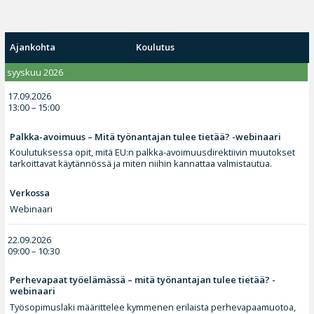
Ajankohta
Koulutus
syyskuu 2026
17.09.2026
13:00 – 15:00
Palkka-avoimuus – Mitä työnantajan tulee tietää? -webinaari
Koulutuksessa opit, mitä EU:n palkka-avoimuusdirektiivin muutokset
tarkoittavat käytännössä ja miten niihin kannattaa valmistautua.
Verkossa
Webinaari
22.09.2026
09:00 – 10:30
Perhevapaat työelämässä – mitä työnantajan tulee tietää? -
webinaari
Työsopimuslaki määrittelee kymmenen erilaista perhevapaamuotoa,