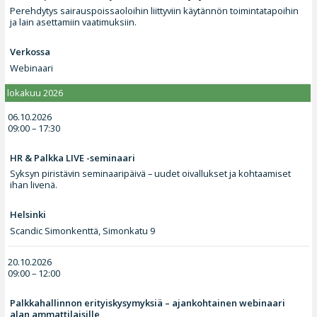
Perehdytys sairauspoissaoloihin liittyviin käytännön toimintatapoihin
ja lain asettamiin vaatimuksiin.
Verkossa
Webinaari
lokakuu 2026
06.10.2026
09:00 – 17:30
HR & Palkka LIVE -seminaari
Syksyn piristävin seminaaripäivä – uudet oivallukset ja kohtaamiset
ihan livenä.
Helsinki
Scandic Simonkenttä, Simonkatu 9
20.10.2026
09:00 – 12:00
Palkkahallinnon erityiskysymyksiä – ajankohtainen webinaari
alan ammattilaisille