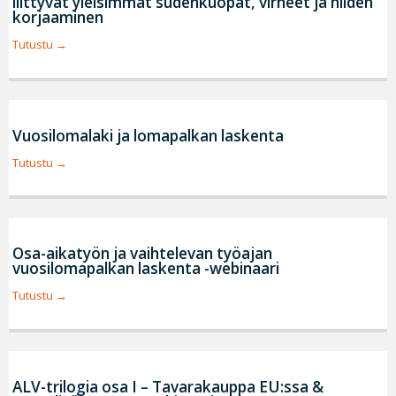
liittyvät yleisimmät sudenkuopat, virheet ja niiden
korjaaminen
Tutustu
Vuosilomalaki ja lomapalkan laskenta
Tutustu
Osa-aikatyön ja vaihtelevan työajan
vuosilomapalkan laskenta -webinaari
Tutustu
ALV-trilogia osa I – Tavarakauppa EU:ssa &