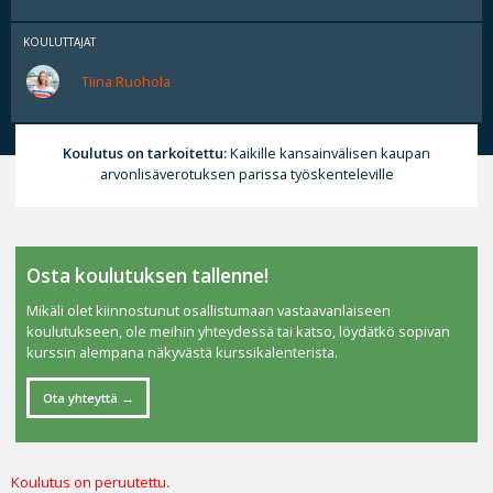
KOULUTTAJAT
Tiina Ruohola
Koulutus on tarkoitettu:
Kaikille kansainvälisen kaupan
arvonlisäverotuksen parissa työskenteleville
Osta koulutuksen tallenne!
Mikäli olet kiinnostunut osallistumaan vastaavanlaiseen
koulutukseen, ole meihin yhteydessä tai katso, löydätkö sopivan
kurssin alempana näkyvästä kurssikalenterista.
Ota yhteyttä
Koulutus on peruutettu.