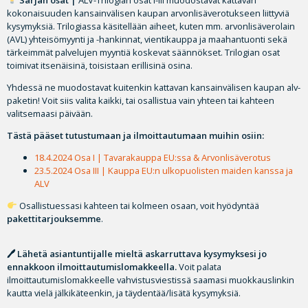
kokonaisuuden kansainvälisen kaupan arvonlisäverotukseen liittyviä
kysymyksiä. Trilogiassa käsitellään aiheet, kuten mm. arvonlisäverolain
(AVL) yhteisömyynti ja -hankinnat, vientikauppa ja maahantuonti sekä
tärkeimmät palvelujen myyntiä koskevat säännökset. Trilogian osat
toimivat itsenäisinä, toisistaan erillisinä osina.
Yhdessä ne muodostavat kuitenkin kattavan kansainvälisen kaupan alv-
paketin! Voit siis valita kaikki, tai osallistua vain yhteen tai kahteen
valitsemaasi päivään.
Tästä pääset tutustumaan ja ilmoittautumaan muihin osiin:
18.4.2024 Osa I | Tavarakauppa EU:ssa & Arvonlisäverotus
23.5.2024 Osa III | Kauppa EU:n ulkopuolisten maiden kanssa ja
ALV
Osallistuessasi kahteen tai kolmeen osaan, voit hyödyntää
pakettitarjouksemme
.
🖊 Lähetä asiantuntijalle mieltä askarruttava kysymyksesi jo
ennakkoon ilmoittautumislomakkeella.
Voit palata
ilmoittautumislomakkeelle vahvistusviestissä saamasi muokkauslinkin
kautta vielä jälkikäteenkin, ja täydentää/lisätä kysymyksiä.