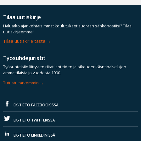
Tilaa uutiskirje
Haluatko ajankohtaisimmat koulutukset suoraan sähköpostiisi? Tilaa
uutiskirjeemme!
Tilaa uutiskirje tästä
Työsuhdejuristit
Työsuhteisiin liittyvien riitatilanteiden ja oikeudenkäyntipalvelujen
ammattilaisia jo vuodesta 1990.
Tutustu tarkemmin
EK-TIETO FACEBOOKISSA
EK-TIETO TWITTERISSÄ
EK-TIETO LINKEDINISSÄ