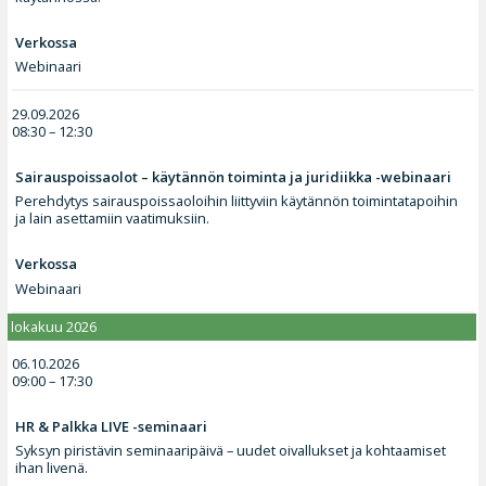
Verkossa
Webinaari
29.09.2026
08:30 – 12:30
Sairauspoissaolot – käytännön toiminta ja juridiikka -webinaari
Perehdytys sairauspoissaoloihin liittyviin käytännön toimintatapoihin
ja lain asettamiin vaatimuksiin.
Verkossa
Webinaari
lokakuu 2026
06.10.2026
09:00 – 17:30
HR & Palkka LIVE -seminaari
Syksyn piristävin seminaaripäivä – uudet oivallukset ja kohtaamiset
ihan livenä.