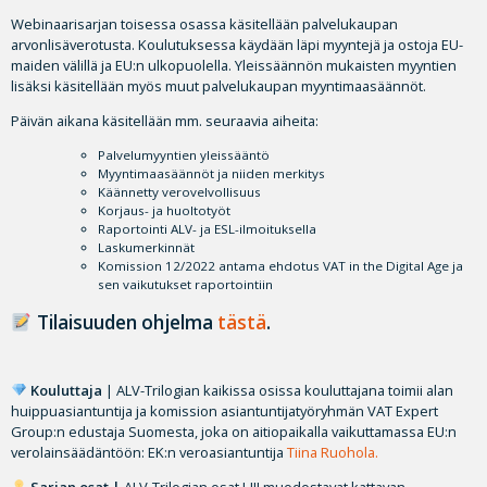
Webinaarisarjan toisessa osassa käsitellään palvelukaupan
arvonlisäverotusta. Koulutuksessa käydään läpi myyntejä ja ostoja EU-
maiden välillä ja EU:n ulkopuolella. Yleissäännön mukaisten myyntien
lisäksi käsitellään myös muut palvelukaupan myyntimaasäännöt.
Päivän aikana käsitellään mm. seuraavia aiheita:
Palvelumyyntien yleissääntö
Myyntimaasäännöt ja niiden merkitys
Käännetty verovelvollisuus
Korjaus- ja huoltotyöt
Raportointi ALV- ja ESL-ilmoituksella
Laskumerkinnät
Komission 12/2022 antama ehdotus VAT in the Digital Age ja
sen vaikutukset raportointiin
Tilaisuuden ohjelma
tästä
.
Kouluttaja
| ALV-Trilogian kaikissa osissa kouluttajana toimii alan
huippuasiantuntija ja komission asiantuntijatyöryhmän VAT Expert
Group:n edustaja Suomesta, joka on aitiopaikalla vaikuttamassa EU:n
verolainsäädäntöön: EK:n veroasiantuntija
Tiina Ruohola.
Sarjan osat |
ALV-Trilogian osat I-III muodostavat kattavan