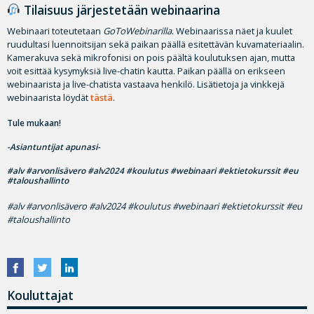
Tilaisuus järjestetään webinaarina
Webinaari toteutetaan
GoToWebinarilla
. Webinaarissa näet ja kuulet
ruudultasi luennoitsijan sekä paikan päällä esitettävän kuvamateriaalin.
Kamerakuva sekä mikrofonisi on pois päältä koulutuksen ajan, mutta
voit esittää kysymyksiä live-chatin kautta. Paikan päällä on erikseen
webinaarista ja live-chatista vastaava henkilö. Lisätietoja ja vinkkejä
webinaarista löydät
tästä
.
Tule mukaan!
-Asiantuntijat apunasi-
#alv #arvonlisävero #alv2024 #koulutus #webinaari #ektietokurssit #eu
#taloushallinto
#alv #arvonlisävero #alv2024 #koulutus #webinaari #ektietokurssit #eu
#taloushallinto
Kouluttajat