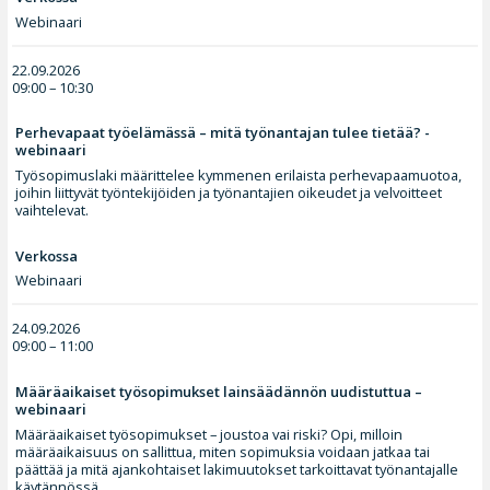
Webinaari
22.09.2026
09:00 – 10:30
Perhevapaat työelämässä – mitä työnantajan tulee tietää? -
webinaari
Työsopimuslaki määrittelee kymmenen erilaista perhevapaamuotoa,
joihin liittyvät työntekijöiden ja työnantajien oikeudet ja velvoitteet
vaihtelevat.
Verkossa
Webinaari
24.09.2026
09:00 – 11:00
Määräaikaiset työsopimukset lainsäädännön uudistuttua –
webinaari
Määräaikaiset työsopimukset – joustoa vai riski? Opi, milloin
määräaikaisuus on sallittua, miten sopimuksia voidaan jatkaa tai
päättää ja mitä ajankohtaiset lakimuutokset tarkoittavat työnantajalle
käytännössä.