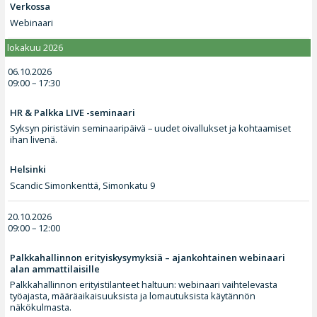
Verkossa
Webinaari
lokakuu 2026
06.10.2026
09:00 – 17:30
HR & Palkka LIVE -seminaari
Syksyn piristävin seminaaripäivä – uudet oivallukset ja kohtaamiset
ihan livenä.
Helsinki
Scandic Simonkenttä, Simonkatu 9
20.10.2026
09:00 – 12:00
Palkkahallinnon erityiskysymyksiä – ajankohtainen webinaari
alan ammattilaisille
Palkkahallinnon erityistilanteet haltuun: webinaari vaihtelevasta
työajasta, määräaikaisuuksista ja lomautuksista käytännön
näkökulmasta.