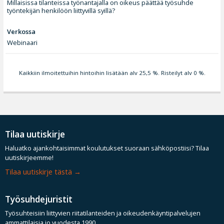
Millaisissa tilanteissa työnantajalla on oikeus päättää työsuhde
työntekijän henkilöön liittyvillä syillä?
Verkossa
Webinaari
Kaikkiin ilmoitettuihin hintoihin lisätään alv 25,5 %. Risteilyt alv 0 %.
Tilaa uutiskirje
Haluatko ajankohtaisimmat koulutukset suoraan sähköpostiisi? Tilaa
uutiskirjeemme!
Tilaa uutiskirje tästä
Työsuhdejuristit
Työsuhteisiin liittyvien riitatilanteiden ja oikeudenkäyntipalvelujen
ammattilaisia jo vuodesta 1990.