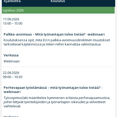
Ajankohta
Koulutus
syyskuu 2026
17.09.2026
13:00 – 15:00
Palkka-avoimuus – Mitä työnantajan tulee tietää? -webinaari
Koulutuksessa opit, mitä EU:n palkka-avoimuusdirektiivin muutokset
tarkoittavat käytännössä ja miten niihin kannattaa valmistautua.
Verkossa
Webinaari
22.09.2026
09:00 – 10:30
Perhevapaat työelämässä – mitä työnantajan tulee tietää? -
webinaari
Työsopimuslaki määrittelee kymmenen erilaista perhevapaamuotoa,
joihin liittyvät työntekijöiden ja työnantajien oikeudet ja velvoitteet
vaihtelevat.
Verkossa