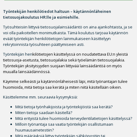
Työntekijän henkilötiedot haltuun – käytännönläheinen
tietosuojakoulutus HR:lle ja esimiehille.
Työsuhteisiin liittyvä tietosuojalainsäädäntö on aina ajankohtaista, ja se
voi olla paikoitellen monimutkaista. Tämä koulutus tarjoaa käytännön
eväät työntekijän henkilötietojen lainmukaiseen käsittelyyn
rekrytoinnista työsuhteen päättymiseen asti.
Työntekijän hen
kilötietojen käsittelyssä on noudatettava EU:n yleistä
tietosuoja-asetusta, tietosuojalakia sekä työelämän tietosuojalakia.
Työntekijän yksityisyyden suojaan liittyvää lainsäädäntöä on myös
muualla lainsäädännössä.
Käymme selkeästi ja käytännönläheisesti läpi, mitä työnantajan tulee
huomioida, mitä tietoja saa kerätä ja miten niitä käsitellään oikein.
Käsittelemme mm. seuraavia kysymyksiä:
Mitä tietoja työnhakijoista ja työntekijöistä saa kerätä?
Miten tietoja saadaan käsitellä?
Mitä erityistä tulee huomioida terveydentilatietojen käsittelyssä?
Milloin työnantaja saa vaatia työntekijän osallistumaan
huumausainetestiin?
Mitä määräyksiä liittyy työntekijän sähköpostiin tai