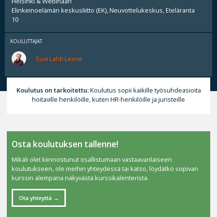
Helsinki & Webinaari
Elinkeinoelämän keskusliitto (EK), Neuvottelukeskus, Eteläranta
10
KOULUTTAJAT
Suvi Lahti-Leeve
Koulutus on tarkoitettu:
Koulutus sopii kaikille työsuhdeasioita
hoitaville henkilöille, kuten HR-henkilöille ja juristeille
Osta koulutuksen tallenne!
Mikäli olet kiinnostunut osallistumaan vastaavanlaiseen
koulutukseen, ole meihin yhteydessä tai katso, löydätkö sopivan
kurssin alempana näkyvästä kurssikalenterista.
Ota yhteyttä