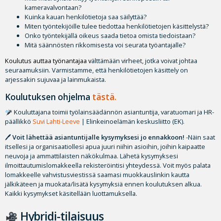
kameravalvontaan?
Kuinka kauan henkilötietoja saa säilyttää?
Miten työntekijöille tulee tiedottaa henkilötietojen käsittelystä?
Onko työntekijällä oikeus saada tietoa omista tiedoistaan?
Mitä säännösten rikkomisesta voi seurata työantajalle?
Koulutus auttaa työnantajaa v
älttämään virheet, jotka voivat johtaa
seuraamuksiin. Varmistamme, että henkilötietojen käsittely on
arjessakin sujuvaa ja lainmukaista.
Koulutuksen ohjelma
tästä
.
Kouluttajana toimii työlainsäädännön asiantuntija, varatuomari ja HR-
päällikkö
Suvi Lahti-Leeve
| Elinkeinoelämän keskusliitto (EK).
🖊
Voit lähettää asiantuntijalle kysymyksesi jo ennakkoon!
-Näin saat
itsellesi ja organisaatiollesi apua juuri niihin asioihin, joihin kaipaatte
neuvoja ja ammattilaisten näkökulmaa. Lähetä kysymyksesi
ilmoittautumislomakkeella rekisteröintisi yhteydessä. Voit myös palata
lomakkeelle vahvistusviestissä saamasi muokkauslinkin kautta
jälkikäteen ja muokata/lisätä kysymyksiä ennen koulutuksen alkua.
Kaikki kysymykset käsitellään luottamuksella.
Hybridi-tilaisuus