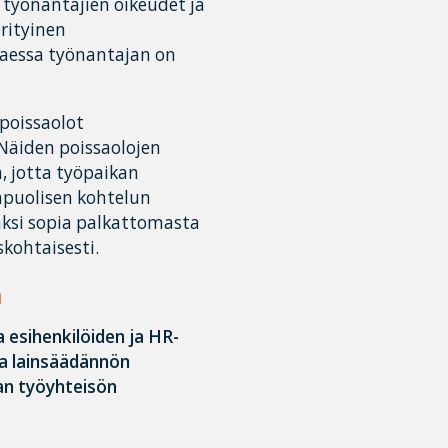
 työnantajien oikeudet ja
erityinen
taessa työnantajan on
poissaolot
 Näiden poissaolojen
a, jotta työpaikan
sapuolisen kohtelun
säksi sopia palkattomasta
kohtaisesti.
ä
 esihenkilöiden ja HR-
ja lainsäädännön
an työyhteisön