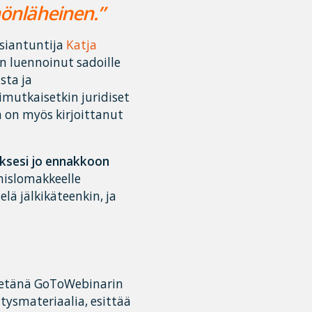
nönläheinen.”
siantuntija
Katja
on luennoinut sadoille
sta ja
imutkaisetkin juridiset
 on myös kirjoittanut
yksesi jo ennakkoon
mislomakkeelle
lä jälkikäteenkin, ja
i etänä GoToWebinarin
itysmateriaalia, esittää