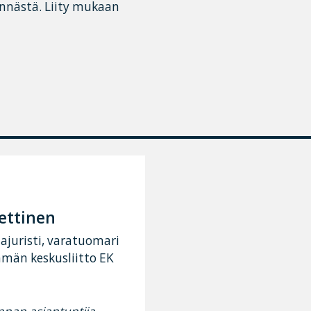
innästä. Liity mukaan
ettinen
juristi, varatuomari
ämän keskusliitto EK
nan asiantuntija