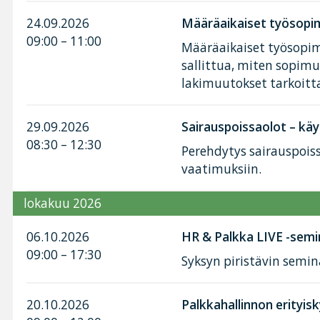
24.09.2026
Määräaikaiset työsopim
09:00 – 11:00
Määräaikaiset työsopimu
sallittua, miten sopimu
lakimuutokset tarkoitt
29.09.2026
Sairauspoissaolot – käy
08:30 – 12:30
Perehdytys sairauspoiss
vaatimuksiin.
lokakuu 2026
06.10.2026
HR & Palkka LIVE -semi
09:00 – 17:30
Syksyn piristävin semin
20.10.2026
Palkkahallinnon erityis