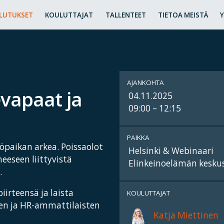
LUTUKSET
KOULUTTAJAT
TALLENTEET
TIETOA MEISTÄ
AJANKOHTA
evapaat ja
04.11.2025
09:00 – 12:15
PAIKKA
öpaikan arkea. Poissaolot
Helsinki & Webinaari
eeseen liittyvistä
Elinkeinoelämän keskusl
.
iirteensä ja laista
KOULUTTAJAT
iden ja HR-ammattilaisten
Katja Miettinen