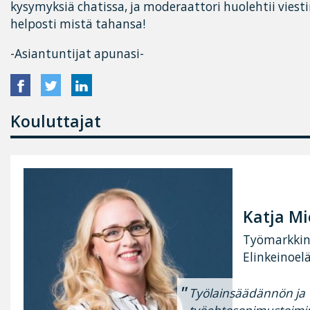
kysymyksiä chatissa, ja moderaattori huolehtii viest
helposti mistä tahansa!
-Asiantuntijat apunasi-
Kouluttajat
Katja Mi
Työmarkkina
Elinkeinoel
Työlainsäädännön ja
työehtosopimustoimin