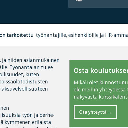
on tarkoitettu:
työnantajille, esihenkilöille ja HR-ammat
 ja niiden asianmukainen
älle. Työnantajan tulee
Osta koulutuksen
vollisuudet, kuten
spoissaolotodistusten
Mikäli olet kiinnostun
maksuvelvollisuuteen
ole meihin yhteydessä 
näkyvästä kurssikalente
inen
Ota yhteyttä
isuuksia työn ja perhe-
ää kymmenen erilaista