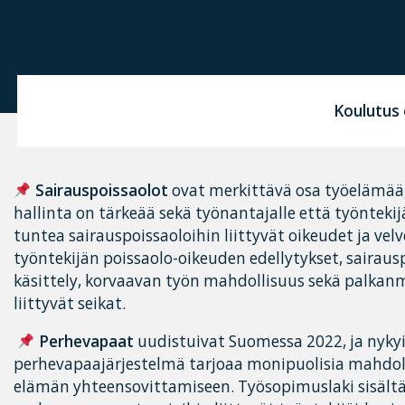
Koulutus 
Sairauspoissaolot
ovat merkittävä osa työelämää,
hallinta on tärkeää sekä työnantajalle että työntekij
tuntea sairauspoissaoloihin liittyvät oikeudet ja vel
työntekijän poissaolo-oikeuden edellytykset, sairau
käsittely, korvaavan työn mahdollisuus sekä palkan
liittyvät seikat.
Perhevapaat
uudistuivat Suomessa 2022, ja nyky
perhevapaajärjestelmä tarjoaa monipuolisia mahdoll
elämän yhteensovittamiseen. Työsopimuslaki sisält