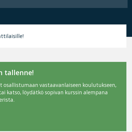
tilaisille!
 tallenne!
ut osallistumaan vastaavanlaiseen koulutukseen,
tai katso, löydätkö sopivan kurssin alempana
rista.