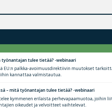
työnantajan tulee tietää? -webinaari
tä EU:n palkka-avoimuusdirektiivin muutokset tarkoit
iihin kannattaa valmistautua.
ä – mitä työnantajan tulee tietää? -webinaari
elee kymmenen erilaista perhevapaamuotoa, joihin lii
tajien oikeudet ja velvoitteet vaihtelevat.