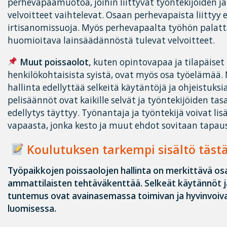
perhevapaamuotoa, joihin liittyvät työntekijöiden ja
velvoitteet vaihtelevat. Osaan perhevapaista liittyy 
irtisanomissuoja. Myös perhevapaalta työhön palat
huomioitava lainsäädännöstä tulevat velvoitteet.
Muut poissaolot,
kuten opintovapaa ja tilapäiset 
henkilökohtaisista syistä, ovat myös osa työelämää.
hallinta edellyttää selkeitä käytäntöjä ja ohjeistuksi
pelisäännöt ovat kaikille selvät ja työntekijöiden ta
edellytys täyttyy. Työnantaja ja työntekijä voivat li
vapaasta, jonka kesto ja muut ehdot sovitaan tapaus
Koulutuksen tarkempi sisältö täst
Työpaikkojen poissaolojen hallinta on merkittävä osa
ammattilaisten tehtäväkenttää. Selkeät käytännöt 
tuntemus ovat avainasemassa toimivan ja hyvinvoiv
luomisessa.