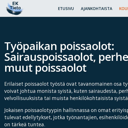
ETUSIVU
AJANKOHTAISTA
KOU
Työpaikan poissaolot:
Sairauspoissaolot, perh
muut poissaolot
Erilaiset poissaolot työstä ovat tavanomainen osa ty
voivat johtua monista syistä, kuten sairaudesta, perh
velvollisuuksista tai muista henkilökohtaisista syistä
Jokaisen poissaolotyypin hallinnassa on omat erityisp
tulevat edellytykset, jotka työnantajien, esihenkilö
on tärkeä tuntea.