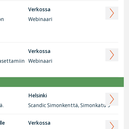
Verkossa
on
Webinaari
Verkossa
 asettamiin
Webinaari
Helsinki
ä.
Scandic Simonkenttä, Simonkatu 9
lle
Verkossa