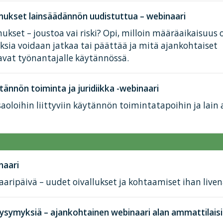
ukset lainsäädännön uudistuttua – webinaari
kset – joustoa vai riski? Opi, milloin määräaikaisuus 
ksia voidaan jatkaa tai päättää ja mitä ajankohtaiset
avat työnantajalle käytännössä.
tännön toiminta ja juridiikka -webinaari
aoloihin liittyviin käytännön toimintatapoihin ja lain
naari
aaripäivä – uudet oivallukset ja kohtaamiset ihan liven
kysymyksiä – ajankohtainen webinaari alan ammattilaisi