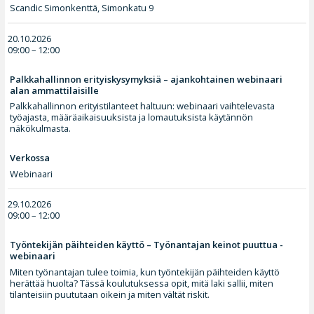
Scandic Simonkenttä, Simonkatu 9
20.10.2026
09:00 – 12:00
Palkkahallinnon erityiskysymyksiä – ajankohtainen webinaari
alan ammattilaisille
Palkkahallinnon erityistilanteet haltuun: webinaari vaihtelevasta
työajasta, määräaikaisuuksista ja lomautuksista käytännön
näkökulmasta.
Verkossa
Webinaari
29.10.2026
09:00 – 12:00
Työntekijän päihteiden käyttö – Työnantajan keinot puuttua -
webinaari
Miten työnantajan tulee toimia, kun työntekijän päihteiden käyttö
herättää huolta? Tässä koulutuksessa opit, mitä laki sallii, miten
tilanteisiin puututaan oikein ja miten vältät riskit.