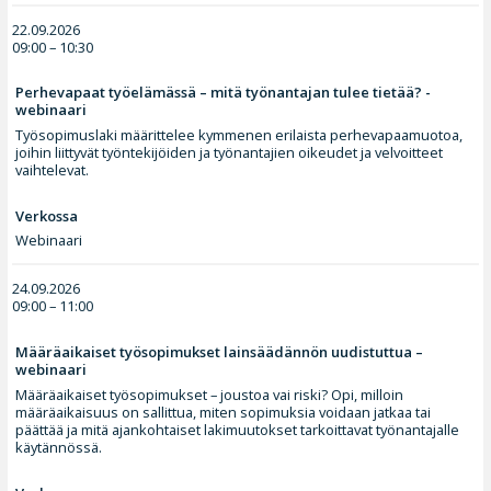
22.09.2026
09:00 – 10:30
Perhevapaat työelämässä – mitä työnantajan tulee tietää? -
webinaari
Työsopimuslaki määrittelee kymmenen erilaista perhevapaamuotoa,
joihin liittyvät työntekijöiden ja työnantajien oikeudet ja velvoitteet
vaihtelevat.
Verkossa
Webinaari
24.09.2026
09:00 – 11:00
Määräaikaiset työsopimukset lainsäädännön uudistuttua –
webinaari
Määräaikaiset työsopimukset – joustoa vai riski? Opi, milloin
määräaikaisuus on sallittua, miten sopimuksia voidaan jatkaa tai
päättää ja mitä ajankohtaiset lakimuutokset tarkoittavat työnantajalle
käytännössä.