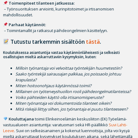
Toimenpiteet tilanteen jatkuessa:
– Työnsuorituksen arviointi, kurinpitotoimet ja irtisanomisen
mahdollisuudet.
Parhaat käytännöt:
– Toimintamallit ja ratkaisut päihdeongelmien käsittelyyn.
Tutustu tarkemmin sisältöön
tästä
.
Koulutuksessa asiantuntija vastaa käytännönläheisesti ja selkeästi
osallistujien mieltä askarruttaviin kysymyksiin, kuten:
Milloin työnantaja voi velvoittaa työntekijän huumetestiin?
Saako työntekijä sairausajan palkkaa, jos poissaolo johtuu
krapulasta?
Miten hoitoonohjaus käytännössä toimii?
Millainen on työterveyshuollon rooli päihdeongelmatilanteissa?
Voiko päihteiden käyttö olla irtisanomisperuste?
Miten työnantaja voi dokumentoida tilanteet oikein?
Mitä riskejä liittyy siihen, jos työnantaja ei puutu tilanteeseen?
Kouluttajana
toimii Elinkeinoelämän keskusliiton (EK) Työelämä-
vastuualueen asiantuntija: varatuomari sekä HR-päällikkö
Suvi Lahti-
Leeve
. Suvi on selkeäsanainen ja kokenut luennoitsija, jolta voi kysyä
mieltä askarruttavat kysymykset koulutuksen aikana, sekä lähettämällä