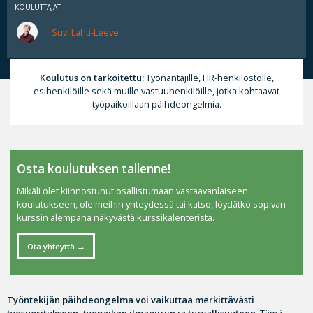
KOULUTTAJAT
Suvi Lahti-Leeve
Koulutus on tarkoitettu:
Työnantajille, HR-henkilöstölle,
esihenkilöille sekä muille vastuuhenkilöille, jotka kohtaavat
työpaikoillaan päihdeongelmia.
Osta koulutuksen tallenne!
Mikäli olet kiinnostunut osallistumaan vastaavanlaiseen
koulutukseen, ole meihin yhteydessä tai katso, löydätkö sopivan
kurssin alempana näkyvästä kurssikalenterista.
Ota yhteyttä
Työntekijän päihdeongelma voi vaikuttaa merkittävästi