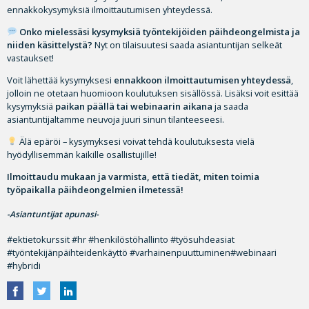
ennakkokysymyksiä ilmoittautumisen yhteydessä.
Onko mielessäsi kysymyksiä työntekijöiden päihdeongelmista ja
niiden käsittelystä?
Nyt on tilaisuutesi saada asiantuntijan selkeät
vastaukset!
Voit lähettää kysymyksesi
ennakkoon ilmoittautumisen yhteydessä
,
jolloin ne otetaan huomioon koulutuksen sisällössä. Lisäksi voit esittää
kysymyksiä
paikan päällä tai webinaarin aikana
ja saada
asiantuntijaltamme neuvoja juuri sinun tilanteeseesi.
Älä epäröi – kysymyksesi voivat tehdä koulutuksesta vielä
hyödyllisemmän kaikille osallistujille!
Ilmoittaudu mukaan ja varmista, että tiedät, miten toimia
työpaikalla päihdeongelmien ilmetessä!
-Asiantuntijat apunasi-
#ektietokurssit #hr #henkilöstöhallinto #työsuhdeasiat
#työntekijänpäihteidenkäyttö #varhainenpuuttuminen#webinaari
#hybridi