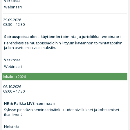
Verkossa
Webinaari
29.09.2026
08:30 – 12:30
Sairauspoissaolot – käytännön toiminta ja juridiikka -webinaari
Perehdytys sairauspoissaoloihin liittyviin käytännön toimintatapoihin
ja lain asettamiin vaatimuksiin.
Verkossa
Webinaari
lokakuu 2026
06.10.2026
09:00 – 17:30
HR & Palkka LIVE -seminaari
Syksyn piristävin seminaaripäivä – uudet oivallukset ja kohtaamiset
ihan livenä.
Helsinki