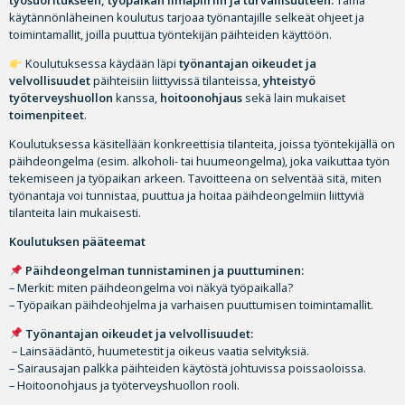
työsuoritukseen, työpaikan ilmapiiriin ja turvallisuuteen.
Tämä
käytännönläheinen koulutus tarjoaa työnantajille selkeät ohjeet ja
toimintamallit, joilla puuttua työntekijän päihteiden käyttöön.
Koulutuksessa käydään läpi
työnantajan oikeudet ja
velvollisuudet
päihteisiin liittyvissä tilanteissa,
yhteistyö
työterveyshuollon
kanssa,
hoitoonohjaus
sekä lain mukaiset
toimenpiteet
.
Koulutuksessa käsitellään konkreettisia tilanteita, joissa työntekijällä on
päihdeongelma (esim. alkoholi- tai huumeongelma), joka vaikuttaa työn
tekemiseen ja työpaikan arkeen. Tavoitteena on selventää sitä, miten
työnantaja voi tunnistaa, puuttua ja hoitaa päihdeongelmiin liittyviä
tilanteita lain mukaisesti.
Koulutuksen pääteemat
Päihdeongelman tunnistaminen ja puuttuminen:
– Merkit: miten päihdeongelma voi näkyä työpaikalla?
– Työpaikan päihdeohjelma ja varhaisen puuttumisen toimintamallit.
Työnantajan oikeudet ja velvollisuudet:
– Lainsäädäntö, huumetestit ja oikeus vaatia selvityksiä.
– Sairausajan palkka päihteiden käytöstä johtuvissa poissaoloissa.
– Hoitoonohjaus ja työterveyshuollon rooli.