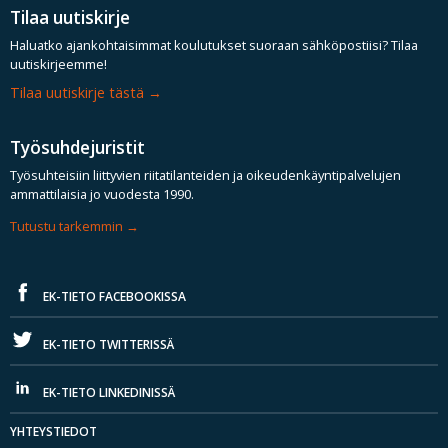
Tilaa uutiskirje
Haluatko ajankohtaisimmat koulutukset suoraan sähköpostiisi? Tilaa
uutiskirjeemme!
Tilaa uutiskirje tästä
Työsuhdejuristit
Työsuhteisiin liittyvien riitatilanteiden ja oikeudenkäyntipalvelujen
ammattilaisia jo vuodesta 1990.
Tutustu tarkemmin
EK-TIETO FACEBOOKISSA
EK-TIETO TWITTERISSÄ
EK-TIETO LINKEDINISSÄ
YHTEYSTIEDOT