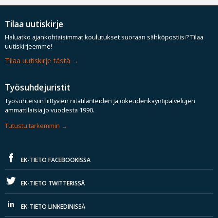
Tilaa uutiskirje
Haluatko ajankohtaisimmat koulutukset suoraan sähköpostiisi? Tilaa
uutiskirjeemme!
Tilaa uutiskirje tästä
Työsuhdejuristit
Työsuhteisiin liittyvien riitatilanteiden ja oikeudenkäyntipalvelujen
ammattilaisia jo vuodesta 1990.
Tutustu tarkemmin
EK-TIETO FACEBOOKISSA
EK-TIETO TWITTERISSÄ
EK-TIETO LINKEDINISSÄ