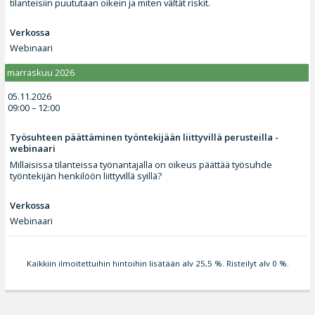
tilanteisiin puututaan oikein ja miten vältät riskit.
Verkossa
Webinaari
marraskuu 2026
05.11.2026
09:00 – 12:00
Työsuhteen päättäminen työntekijään liittyvillä perusteilla -
webinaari
Millaisissa tilanteissa työnantajalla on oikeus päättää työsuhde
työntekijän henkilöön liittyvillä syillä?
Verkossa
Webinaari
Kaikkiin ilmoitettuihin hintoihin lisätään alv 25,5 %. Risteilyt alv 0 %.