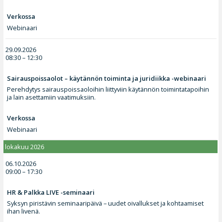
Verkossa
Webinaari
29.09.2026
08:30 – 12:30
Sairauspoissaolot – käytännön toiminta ja juridiikka -webinaari
Perehdytys sairauspoissaoloihin liittyviin käytännön toimintatapoihin
ja lain asettamiin vaatimuksiin.
Verkossa
Webinaari
lokakuu 2026
06.10.2026
09:00 – 17:30
HR & Palkka LIVE -seminaari
Syksyn piristävin seminaaripäivä – uudet oivallukset ja kohtaamiset
ihan livenä.