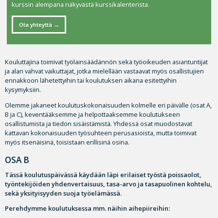
kurssin alempana näkyvästä kurssikalenterista.
Ota yhteyttä
Kouluttajina toimivat työlainsäädännön sekä työoikeuden asiantuntijat
ja alan vahvat vaikuttajat, jotka mielellään vastaavat myös osallistujien
ennakkoon lähetettyihin tai koulutuksen aikana esitettyihin
kysymyksiin.
Olemme jakaneet koulutuskokonaisuuden kolmelle eri päivälle (osat A,
B ja C), keventääksemme ja helpottaaksemme koulutukseen
osallistumista ja tiedon sisäistämistä. Yhdessä osat muodostavat
kattavan kokonaisuuden työsuhteen perusasioista, mutta toimivat
myös itsenäisinä, toisistaan erillisinä osina.
OSA B
Tässä koulutuspäivässä käydään läpi erilaiset työstä poissaolot,
työntekijöiden yhdenvertaisuus, tasa-arvo ja tasapuolinen kohtelu,
sekä yksityisyyden suoja työelämässä.
Perehdymme koulutuksessa mm. näihin aihepiireihin: