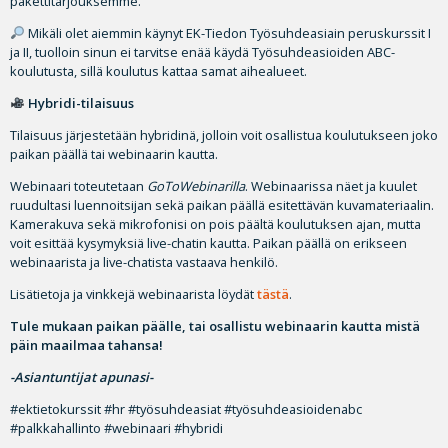
pakettitarjouksemme.
Mikäli olet aiemmin käynyt EK-Tiedon Työsuhdeasiain peruskurssit I
ja II, tuolloin sinun ei tarvitse enää käydä Työsuhdeasioiden ABC-
koulutusta, sillä koulutus kattaa samat aihealueet.
Hybridi-tilaisuus
Tilaisuus järjestetään hybridinä, jolloin voit osallistua koulutukseen joko
paikan päällä tai webinaarin kautta.
Webinaari toteutetaan
GoToWebinarilla
. Webinaarissa näet ja kuulet
ruudultasi luennoitsijan sekä paikan päällä esitettävän kuvamateriaalin.
Kamerakuva sekä mikrofonisi on pois päältä koulutuksen ajan, mutta
voit esittää kysymyksiä live-chatin kautta. Paikan päällä on erikseen
webinaarista ja live-chatista vastaava henkilö.
Lisätietoja ja vinkkejä webinaarista löydät
tästä
.
Tule mukaan paikan päälle, tai osallistu webinaarin kautta mistä
päin maailmaa tahansa!
-Asiantuntijat apunasi-
#ektietokurssit #hr #työsuhdeasiat #työsuhdeasioidenabc
#palkkahallinto #webinaari #hybridi