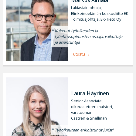
Markus Äimälä
Lakiasiainjohtaja,
Elinkeinoelämän keskusliitto EK
Toimitusjohtaja, EK-Tieto Oy
Kokenut työoikeuden ja
työehtosopimusten osaaja, vaikuttaja
ja asiantuntija
Tutustu
Laura Häyrinen
Senior Associate,
oikeustieteen maisteri,
varatuomari
Castrén & Snellman
Työoikeuteen erikoistunut juristi