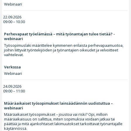
Webinaari
22.09.2026
09:00 – 10:30
Perhevapaat työelämässä – mitä työnantajan tulee tietää? -
webinaari
Työsopimuslaki määrittelee kymmenen erilaista perhevapaamuotoa,
joihin liittyvät työntekijöiden ja työnantajien oikeudet ja velvoitteet
vaihtelevat.
Verkossa
Webinaari
24.09.2026
09:00 – 11:00
Määräaikaiset työsopimukset lainsäädännön uudistuttua –
webinaari
Määräaikaiset työsopimukset – joustoa vai riski? Opi, milloin
määräaikaisuus on sallittua, miten sopimuksia voidaan jatkaa tai
päättää ja mitä ajankohtaiset lakimuutokset tarkoittavat työnantajalle
käytännössä.