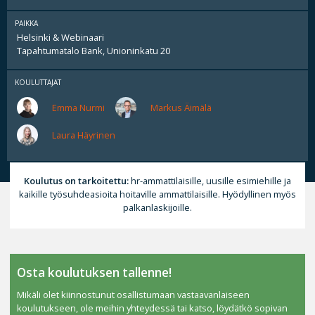
PAIKKA
Helsinki & Webinaari
Tapahtumatalo Bank, Unioninkatu 20
KOULUTTAJAT
Emma Nurmi
Markus Äimälä
Laura Häyrinen
Koulutus on tarkoitettu:
hr-ammattilaisille, uusille esimiehille ja
kaikille työsuhdeasioita hoitaville ammattilaisille. Hyödyllinen myös
palkanlaskijoille.
Osta koulutuksen tallenne!
Mikäli olet kiinnostunut osallistumaan vastaavanlaiseen
koulutukseen, ole meihin yhteydessä tai katso, löydätkö sopivan