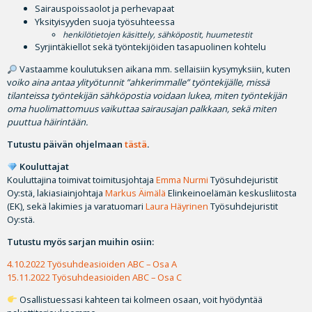
Sairauspoissaolot ja perhevapaat
Yksityisyyden suoja työsuhteessa
henkilötietojen käsittely, sähköpostit, huumetestit
Syrjintäkiellot sekä työntekijöiden tasapuolinen kohtelu
Vastaamme koulutuksen aikana mm. sellaisiin kysymyksiin, kuten
v
oiko aina antaa ylityötunnit ”ahkerimmalle” työntekijälle, m
issä
tilanteissa työntekijän sähköpostia voidaan lukea, m
iten työntekijän
oma huolimattomuus vaikuttaa sairausajan palkkaan, sekä m
iten
puuttua häirintään.
Tutustu päivän ohjelmaan
tästä
.
Kouluttajat
Kouluttajina toimivat toimitusjohtaja
Emma Nurmi
Työsuhdejuristit
Oy:stä, lakiasiainjohtaja
Markus Äimälä
Elinkeinoelämän keskusliitosta
(EK), sekä lakimies ja varatuomari
Laura Häyrinen
Työsuhdejuristit
Oy:stä.
Tutustu myös sarjan muihin osiin:
4.10.2022 Työsuhdeasioiden ABC – Osa A
15.11.2022 Työsuhdeasioiden ABC – Osa C
Osallistuessasi kahteen tai kolmeen osaan, voit hyödyntää