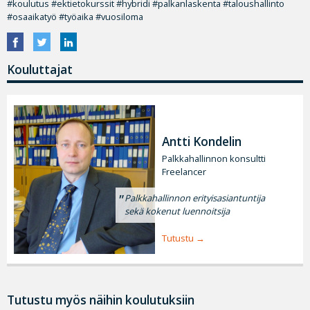
#koulutus #ektietokurssit #hybridi #palkanlaskenta #taloushallinto
#osaaikatyö #työaika #vuosiloma
Kouluttajat
Antti Kondelin
Palkkahallinnon konsultti
Freelancer
Palkkahallinnon erityisasiantuntija
sekä kokenut luennoitsija
Tutustu
Tutustu myös näihin koulutuksiin