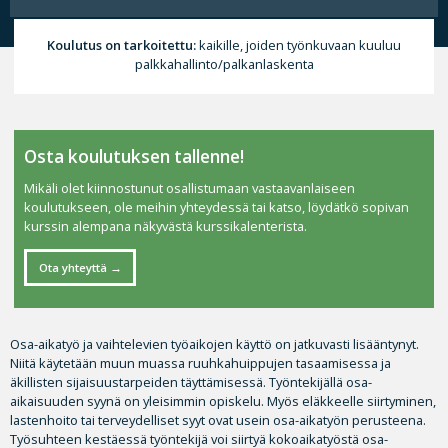
Koulutus on tarkoitettu:
kaikille, joiden työnkuvaan kuuluu
palkkahallinto/palkanlaskenta
Osta koulutuksen tallenne!
Mikäli olet kiinnostunut osallistumaan vastaavanlaiseen
koulutukseen, ole meihin yhteydessä tai katso, löydätkö sopivan
kurssin alempana näkyvästä kurssikalenterista.
Ota yhteyttä
Osa-aikatyö ja vaihtelevien työaikojen käyttö on jatkuvasti lisääntynyt.
Niitä käytetään muun muassa ruuhkahuippujen tasaamisessa ja
äkillisten sijaisuustarpeiden täyttämisessä. Työntekijällä osa-
aikaisuuden syynä on yleisimmin opiskelu. Myös eläkkeelle siirtyminen,
lastenhoito tai terveydelliset syyt ovat usein osa-aikatyön perusteena.
Työsuhteen kestäessä työntekijä voi siirtyä kokoaikatyöstä osa-