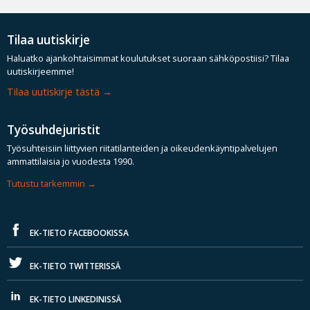
Tilaa uutiskirje
Haluatko ajankohtaisimmat koulutukset suoraan sähköpostiisi? Tilaa
uutiskirjeemme!
Tilaa uutiskirje tästä
Työsuhdejuristit
Työsuhteisiin liittyvien riitatilanteiden ja oikeudenkäyntipalvelujen
ammattilaisia jo vuodesta 1990.
Tutustu tarkemmin
EK-TIETO FACEBOOKISSA
EK-TIETO TWITTERISSÄ
EK-TIETO LINKEDINISSÄ