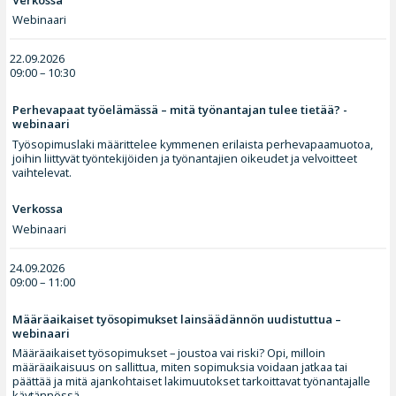
Webinaari
22.09.2026
09:00 – 10:30
Perhevapaat työelämässä – mitä työnantajan tulee tietää? -
webinaari
Työsopimuslaki määrittelee kymmenen erilaista perhevapaamuotoa,
joihin liittyvät työntekijöiden ja työnantajien oikeudet ja velvoitteet
vaihtelevat.
Verkossa
Webinaari
24.09.2026
09:00 – 11:00
Määräaikaiset työsopimukset lainsäädännön uudistuttua –
webinaari
Määräaikaiset työsopimukset – joustoa vai riski? Opi, milloin
määräaikaisuus on sallittua, miten sopimuksia voidaan jatkaa tai
päättää ja mitä ajankohtaiset lakimuutokset tarkoittavat työnantajalle
käytännössä.