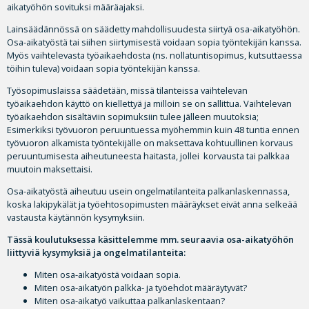
aikatyöhön sovituksi määräajaksi.
Lainsäädännössä on säädetty mahdollisuudesta siirtyä osa-aikatyöhön.
Osa-aikatyöstä tai siihen siirtymisestä voidaan sopia työntekijän kanssa.
Myös vaihtelevasta työaikaehdosta (ns. nollatuntisopimus, kutsuttaessa
töihin tuleva) voidaan sopia työntekijän kanssa.
Työsopimuslaissa säädetään, missä tilanteissa vaihtelevan
työaikaehdon käyttö on kiellettyä ja milloin se on sallittua. Vaihtelevan
työaikaehdon sisältäviin sopimuksiin tulee jälleen muutoksia;
Esimerkiksi työvuoron peruuntuessa myöhemmin kuin 48 tuntia ennen
työvuoron alkamista työntekijälle on maksettava kohtuullinen korvaus
peruuntumisesta aiheutuneesta haitasta, jollei korvausta tai palkkaa
muutoin maksettaisi.
Osa-aikatyöstä aiheutuu usein ongelmatilanteita palkanlaskennassa,
koska lakipykälät ja työehtosopimusten määräykset eivät anna selkeää
vastausta käytännön kysymyksiin.
Tässä koulutuksessa käsittelemme mm. seuraavia osa-aikatyöhön
liittyviä kysymyksiä ja ongelmatilanteita:
Miten osa-aikatyöstä voidaan sopia.
Miten osa-aikatyön palkka- ja työehdot määräytyvät?
Miten osa-aikatyö vaikuttaa palkanlaskentaan?