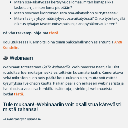
Miten osa-aikatyössä kertyy vuosilomaa, miten lomapalkka
lasketaan ja miten loma pidetään?
Miten sovitaan luontoiseduista osa-aikatyöhön siirryttäessä?
Miten lisä- ja ylityö määräytyvät osa-aikatyössä? Onko työntekijällä
oikeus työajan tasoittumisvapaisiin ja arkipyhäkorvaukseen?
Päivän tarkempi ohjelma
tästä
Koulutuksessa luennoitsijoina toimii palkkahallinnon asiantuntija
Antti
Kondelin
.
Webinaari
Webinaari toteutetaan
GoToWebinarilla
. Webinaarissa näet ja kuulet
ruudultasi luennoitsijan sekä esitettävän kuvamateriaalin. Kamerakuva
sekä mikrofonisi on pois päältä koulutuksen ajan, mutta voit esittää
kysymyksiä live-chatin kautta. Paikan päällä on erikseen webinaarista ja
live-chatista vastaava henkilö. Lisätietoja ja vinkkejä webinaarista
löydät
tästä
.
Tule mukaan! -Webinaariin voit osallistua kätevästi
mistä tahansa!
-Asiantuntijat apunasi-