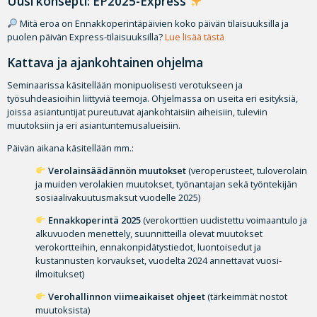
Uusi konsepti: EP2025-Express
Mitä eroa on Ennakkoperintäpäivien koko päivän tilaisuuksilla ja
puolen päivän Express-tilaisuuksilla?
Lue lisää tästä
Kattava ja ajankohtainen ohjelma
Seminaarissa käsitellään monipuolisesti verotukseen ja
työsuhdeasioihin liittyviä teemoja. Ohjelmassa on useita eri esityksiä,
joissa asiantuntijat pureutuvat ajankohtaisiin aiheisiin, tuleviin
muutoksiin ja eri asiantuntemusalueisiin.
Päivän aikana käsitellään mm.:
Verolainsäädännön muutokset
(veroperusteet, tuloverolain
ja muiden verolakien muutokset, työnantajan sekä työntekijän
sosiaalivakuutusmaksut vuodelle 2025)
Ennakkoperintä 2025
(verokorttien uudistettu voimaantulo ja
alkuvuoden menettely, suunnitteilla olevat muutokset
verokortteihin, ennakonpidätystiedot, luontoisedut ja
kustannusten korvaukset, vuodelta 2024 annettavat vuosi-
ilmoitukset)
Verohallinnon viimeaikaiset ohjeet
(tärkeimmät nostot
muutoksista)