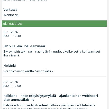
Verkossa
Webinaari
lokakuu 2026
06.10.2026
09:00 – 17:30
HR & Palkka LIVE -seminaari
Syksyn piristävin seminaaripäivä – uudet oivallukset ja kohtaamiset
ihan livenä.
Helsinki
Scandic Simonkenttä, Simonkatu 9
20.10.2026
09:00 – 12:00
Palkkahallinnon erityiskysymyksiä – ajankohtainen webinaari
alan ammattilaisille
Palkkahallinnon erityistilanteet haltuun: webinaari vaihtelevasta
työajasta, määräaikaisuuksista ja lomautuksista käytännön