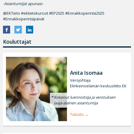
-Asiantuntijat apunasi-
@EKTieto #ektietokurssit #EP2025 #Ennakkoperintä2025
#Ennakkoperintäpäivät
Kouluttajat
Anita Isomaa
Verojohtaja
Elinkeinoelämän keskusliitto EK
Kokenut luennoitsija ja verotuksen
laaja-alainen asiantuntija
Tutustu