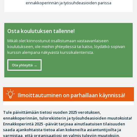
ennakkoperinnän ja työsuhdeasioiden parissa
Osta koulutuksen tallenne!
Mikäli olet kiinnostunut osallistumaan vastaavanlaiseen
koulutukseen, ole meihin yhteydessä tai katso, löydätkö sopivan
kurssin alempana näkyvästä kurssikalenterista.
Ota yhteyttä
Ilmoittautuminen on parhaillaan käynnissä!
Tule päivittämään tietosi vuoden 2025 verotuksen,
ennakkoperinnän, tulorekisterin ja työsuhdeasioiden muutoksista!
Ennakkoperintä 2025 -päivät tarjoaa ainutlaatuisen tilaisuuden
saada ajankohtaista tietoa alan kokeneilta asiantuntijoilta ja
varmistaa, että organisaatiosi on valmis tuleviin muutoksiin.