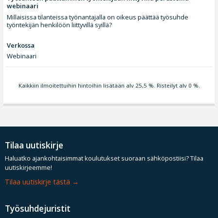
webinaari
Millaisissa tilanteissa työnantajalla on oikeus päättää työsuhde
työntekijän henkilöön liittyvillä syillä?
Verkossa
Webinaari
Kaikkiin ilmoitettuihin hintoihin lisätään alv 25,5 %. Risteilyt alv 0 %.
Tilaa uutiskirje
Haluatko ajankohtaisimmat koulutukset suoraan sähköpostiisi? Tilaa
uutiskirjeemme!
Tilaa uutiskirje tästä
Työsuhdejuristit