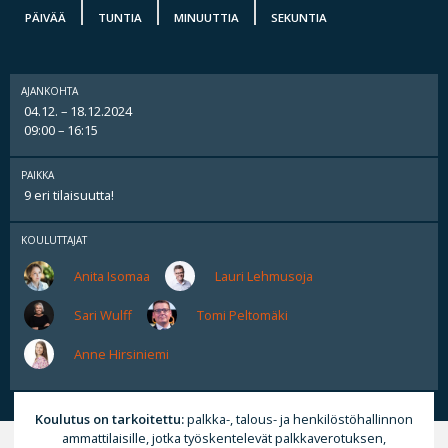
PÄIVÄÄ
TUNTIA
MINUUTTIA
SEKUNTIA
AJANKOHTA
04.12. – 18.12.2024
09:00 – 16:15
PAIKKA
9 eri tilaisuutta!
KOULUTTAJAT
Anita Isomaa
Lauri Lehmusoja
Sari Wulff
Tomi Peltomäki
Anne Hirsiniemi
Koulutus on tarkoitettu:
palkka-, talous- ja henkilöstöhallinnon
ammattilaisille, jotka työskentelevät palkkaverotuksen,