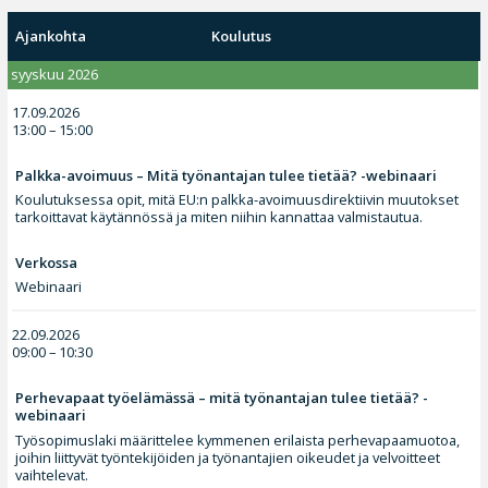
Ajankohta
Koulutus
syyskuu 2026
17.09.2026
13:00 – 15:00
Palkka-avoimuus – Mitä työnantajan tulee tietää? -webinaari
Koulutuksessa opit, mitä EU:n palkka-avoimuusdirektiivin muutokset
tarkoittavat käytännössä ja miten niihin kannattaa valmistautua.
Verkossa
Webinaari
22.09.2026
09:00 – 10:30
Perhevapaat työelämässä – mitä työnantajan tulee tietää? -
webinaari
Työsopimuslaki määrittelee kymmenen erilaista perhevapaamuotoa,
joihin liittyvät työntekijöiden ja työnantajien oikeudet ja velvoitteet
vaihtelevat.