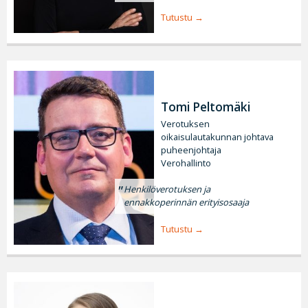
Tutustu
Tomi Peltomäki
Verotuksen
oikaisulautakunnan johtava
puheenjohtaja
Verohallinto
Henkilöverotuksen ja
ennakkoperinnän erityisosaaja
Tutustu