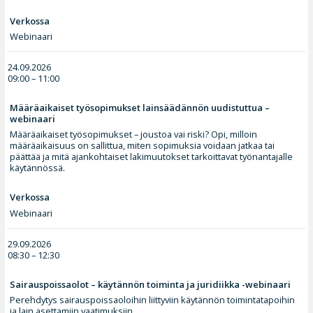
Verkossa
Webinaari
24.09.2026
09:00 – 11:00
Määräaikaiset työsopimukset lainsäädännön uudistuttua –
webinaari
Määräaikaiset työsopimukset – joustoa vai riski? Opi, milloin
määräaikaisuus on sallittua, miten sopimuksia voidaan jatkaa tai
päättää ja mitä ajankohtaiset lakimuutokset tarkoittavat työnantajalle
käytännössä.
Verkossa
Webinaari
29.09.2026
08:30 – 12:30
Sairauspoissaolot – käytännön toiminta ja juridiikka -webinaari
Perehdytys sairauspoissaoloihin liittyviin käytännön toimintatapoihin
ja lain asettamiin vaatimuksiin.