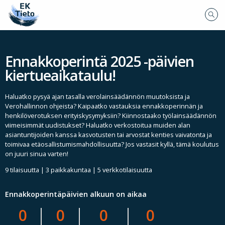
Ennakkoperintä 2025 -päivien
kiertueaikataulu!
Haluatko pysyä ajan tasalla verolainsäädännön muutoksista ja
Verohallinnon ohjeista? Kaipaatko vastauksia ennakkoperinnän ja
henkilöverotuksen erityiskysymyksiin? Kiinnostaako työlainsäädännön
viimeisimmät uudistukset? Haluatko verkostoitua muiden alan
asiantuntijoiden kanssa kasvotusten tai arvostat kenties vaivatonta ja
toimivaa etäosallistumismahdollisuutta? Jos vastasit kyllä, tämä koulutus
on juuri sinua varten!
9 tilaisuutta | 3 paikkakuntaa | 5 verkkotilaisuutta
Ennakkoperintäpäivien alkuun on aikaa
0
0
0
0