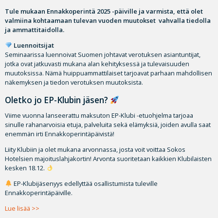
Tule mukaan Ennakkoperintä 2025 -päiville ja varmista, että olet
valmiina kohtaamaan tulevan vuoden muutokset vahvalla tiedolla
ja ammattitaidolla.
Luennoitsijat
Seminaarissa luennoivat Suomen johtavat verotuksen asiantuntijat,
jotka ovat jatkuvasti mukana alan kehityksessä ja tulevaisuuden
muutoksissa. Nämä huippuammattilaiset tarjoavat parhaan mahdollisen
näkemyksen ja tiedon verotuksen muutoksista.
Oletko jo EP-Klubin jäsen?
Viime vuonna lanseerattu maksuton EP-Klubi -etuohjelma tarjoaa
sinulle rahanarvoisia etuja, palveluita sekä elämyksiä, joiden avulla saat
enemmän irti Ennakkoperintäpäivistä!
Liity Klubiin ja olet mukana arvonnassa, josta voit voittaa Sokos
Hotelsien majoituslahjakortin! Arvonta suoritetaan kaikkien Klubilaisten
kesken 18.12.
EP-Klubijäsenyys edellyttää osallistumista tuleville
Ennakkoperintäpäiville.
Lue lisää >>