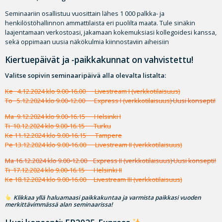
Seminaariin osallistuu vuosittain lähes 1 000 palkka- ja
henkilöstöhallinnon ammattilaista eri puolilta maata. Tule sinäkin
laajentamaan verkostoasi, jakamaan kokemuksiasi kollegoidesi kanssa,
sekä oppimaan uusia näkökulmia kiinnostaviin aiheisiin
Kiertuepäivät ja -paikkakunnat on vahvistettu!
Valitse sopivin seminaaripäivä alla olevalta listalta:
Ke 4.12.2024 klo 9.00-16.00 Livestream I (verkkotilaisuus)
To 5.12.2024 klo 9.00-12.00 Express I (verkkotilaisuus)
Uusi konsepti!
Ma 9.12.2024 klo 9.00-16.15 Helsinki I
Ti 10.12.2024 klo 9.00-16.15 Turku
Ke 11.12.2024 klo 9.00-16.15 Tampere
Pe 13.12.2024 klo 9.00-16.00 Livestream II (verkkotilaisuus)
Ma 16.12.2024 klo 9.00-12.00 Express II (verkkotilaisuus)
Uusi konsepti!
Ti 17.12.2024 klo 9.00-16.15 Helsinki II
Ke 18.12.2024 klo 9.00-16.00 Livestream III (verkkotilaisuus)
Klikkaa yllä haluamaasi paikkakuntaa ja varmista paikkasi vuoden
merkittävimmässä alan seminaarissa!