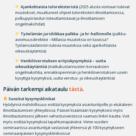
Ajankohtaista tulorekisteristä
(2025 alusta voimaan tulevat
muutokset, muuttuneet ohjeet tulorekisteri-ilmoittamisessa,
polkupyöräedun toteuttamistavat ja ilmoittamisen
ongelmakohdat)
Työelämän juridiikkaa palkka- ja hr-hallinnolle
(palkka-
avoimuusdirektiivi – Millaisia muutoksia on luvassa?
Työlainsäädännön tulevia muutoksia sekä ajankohtaista
oikeuskäytäntöä)
Henkilöverotuksen erityiskysymyksiä – uutta
oikeuskäytäntöä
(matkakustannusten korvauksien
ongelmakohtia, ennakkoperinnän ja henkilöverotuksen usein
kysyttyjä kysymyksiä, uutta verotus- ja oikeuskäytäntöä)
Päivän tarkempi aikataulu
tästä
.
Suositut kysymysklinikat
Hyödynnä mahdollisuus esittää kysymyksiä asiantuntijoille jo etukäteen
ilmoittautumisen yhteydessä. Pääset lisäämään kysymyksesi myös
ilmoittautumisesi jälkeen vahvistusviestissä saamasi linkin kautta. Voit
myös esittää kysymyksiä tapahtumapäivänä. Viime vuoden
seminaarissa asiantuntijat vastasivat yhteensä yli 100 kysymykseen
seminaaripäivien kysymysklinikoissa!