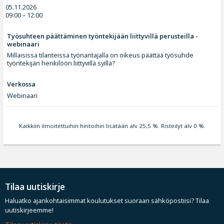
05.11.2026
09:00 – 12:00
Työsuhteen päättäminen työntekijään liittyvillä perusteilla -
webinaari
Millaisissa tilanteissa työnantajalla on oikeus päättää työsuhde
työntekijän henkilöön liittyvillä syillä?
Verkossa
Webinaari
Kaikkiin ilmoitettuihin hintoihin lisätään alv 25,5 %. Risteilyt alv 0 %.
Tilaa uutiskirje
Haluatko ajankohtaisimmat koulutukset suoraan sähköpostiisi? Tilaa
uutiskirjeemme!