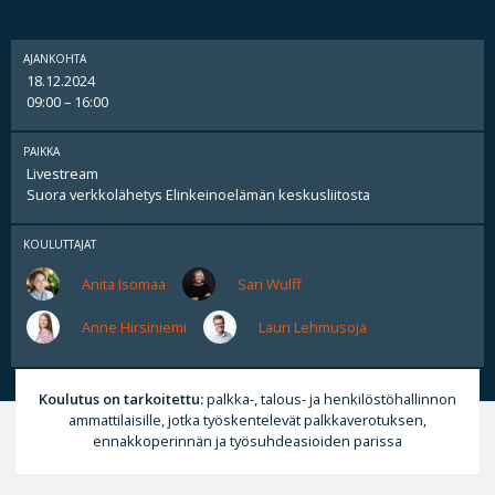
AJANKOHTA
18.12.2024
09:00 – 16:00
PAIKKA
Livestream
Suora verkkolähetys Elinkeinoelämän keskusliitosta
KOULUTTAJAT
Anita Isomaa
Sari Wulff
Anne Hirsiniemi
Lauri Lehmusoja
Koulutus on tarkoitettu:
palkka-, talous- ja henkilöstöhallinnon
ammattilaisille, jotka työskentelevät palkkaverotuksen,
ennakkoperinnän ja työsuhdeasioiden parissa