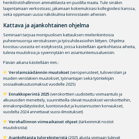
henkilöstöhallinnon ammattilaista eri puolilta maata. Tule sinäkin
laajentamaan verkostoasi, jakamaan kokemuksiasi kollegoidesi kanssa,
sekä oppimaan uusia näkökulmia kiinnostaviin aiheisiin.
Kattava ja ajankohtainen ohjelma
Seminaari tarjoaa monipuolisen kattauksen mielenkiintoisia
puheenvuoroja verotukseen ja työsuhdeasioihin liittyen. Ohjelma
koostuu useasta eri esityksestä, joissa käsitellään ajankohtaisia aiheita,
tulevia muutoksia ja syvennytään eri asiantuntemusalueisiin.
Päivän aikana käsitellään mm.:
Verolainsäädännön muutokset
(veroperusteet, tuloverolain ja
muiden verolakien muutokset, työnantajan sekä työntekijän
sosiaalivakuutusmaksut vuodelle 2025)
Ennakkoperintä 2025
(verokorttien uudistettu voimaantulo ja
alkuvuoden menettely, suunnitteilla olevat muutokset verokortteihin,
ennakonpidätystiedot, luontoisedut ja kustannusten korvaukset,
vuodelta 2024 annettavat vuosi-ilmoitukset)
Verohallinnon viimeaikaiset ohjeet
(tärkeimmät nostot
muutoksista)
Ajankohtaista tulorekisteristä
(2025 alusta voimaan tulevat