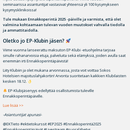
seminaarissa asiantuntijat vastasivat yhteensä yli 100 kysymykseen
kysymysklinikoissa!
Tule mukaan Ennakkoperintä 2025 -päiville ja varmista, että olet
valmiina kohtaamaan tulevan vuoden muutokset vahvalla tiedolla
ja ammattitaidolla.
Oletko jo EP-Klubin jäsen?
Viime vuonna lanseerattu maksuton EP-Klubi -etuohjelma tarjoaa
sinulle rahanarvoisia etuja, palveluita sekä elämyksiä, joiden avulla saat
enemmän irti Ennakkoperintäpäivistä!
Liity Klubiin ja olet mukana arvonnassa, josta voit voittaa Sokos
Hotelsien majoituslahjakortin! Arvonta suoritetaan kaikkien Klubilaisten
kesken 18.12.
EP-Klubijäsenyys edellyttää osallistumista tuleville
Ennakkoperintäpäiville.
Lue lisää >>
-Asiantuntijat apunasi-
@EKTieto #ektietokurssit #EP2025 #Ennakkoperintä2025
#Ennakkoperintäpäivät #Livestream #suoralähetys