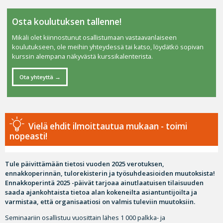
Osta koulutuksen tallenne!
Mikäli olet kiinnostunut osallistumaan vastaavanlaiseen
koulutukseen, ole meihin yhteydessä tai katso, löydätkö sopivan
kurssin alempana näkyvästä kurssikalenterista.
Ota yhteyttä
Vielä ehdit ilmoittautua mukaan - toimi
nopeasti!
Tule päivittämään tietosi vuoden 2025 verotuksen,
ennakkoperinnän, tulorekisterin ja työsuhdeasioiden muutoksista!
Ennakkoperintä 2025 -päivät tarjoaa ainutlaatuisen tilaisuuden
saada ajankohtaista tietoa alan kokeneilta asiantuntijoilta ja
varmistaa, että organisaatiosi on valmis tuleviin muutoksiin.
Seminaariin osallistuu vuosittain lähes 1 000 palkka- ja