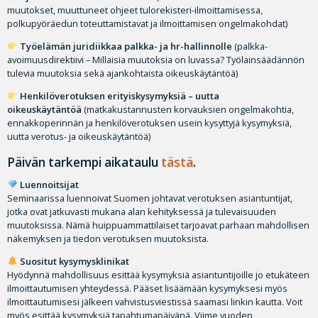
muutokset, muuttuneet ohjeet tulorekisteri-ilmoittamisessa,
polkupyöräedun toteuttamistavat ja ilmoittamisen ongelmakohdat)
Työelämän juridiikkaa palkka- ja hr-hallinnolle
(palkka-
avoimuusdirektiivi – Millaisia muutoksia on luvassa? Työlainsäädännön
tulevia muutoksia sekä ajankohtaista oikeuskäytäntöä)
Henkilöverotuksen erityiskysymyksiä – uutta
oikeuskäytäntöä
(matkakustannusten korvauksien ongelmakohtia,
ennakkoperinnän ja henkilöverotuksen usein kysyttyjä kysymyksiä,
uutta verotus- ja oikeuskäytäntöä)
Päivän tarkempi aikataulu
tästä
.
Luennoitsijat
Seminaarissa luennoivat Suomen johtavat verotuksen asiantuntijat,
jotka ovat jatkuvasti mukana alan kehityksessä ja tulevaisuuden
muutoksissa. Nämä huippuammattilaiset tarjoavat parhaan mahdollisen
näkemyksen ja tiedon verotuksen muutoksista.
Suositut kysymysklinikat
Hyödynnä mahdollisuus esittää kysymyksiä asiantuntijoille jo etukäteen
ilmoittautumisen yhteydessä. Pääset lisäämään kysymyksesi myös
ilmoittautumisesi jälkeen vahvistusviestissä saamasi linkin kautta. Voit
myös esittää kysymyksiä tapahtumapäivänä. Viime vuoden