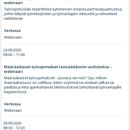
webinaari
Työsopimuslaki määrittelee kymmenen erilaista perhevapaamuotoa,
joihin liittyvät työntekijöiden ja työnantajien oikeudet ja velvoitteet
vaihtelevat.
Verkossa
Webinaari
24.09.2026
09:00 – 11:00
Määräaikaiset työsopimukset lainsäädännön uudistuttua –
webinaari
Määräaikaiset työsopimukset – joustoa vai riski? Opi, milloin
määräaikaisuus on sallittua, miten sopimuksia voidaan jatkaa tai
päättää ja mitä ajankohtaiset lakimuutokset tarkoittavat työnantajalle
käytännössä.
Verkossa
Webinaari
29.09.2026
08:30 – 12:30