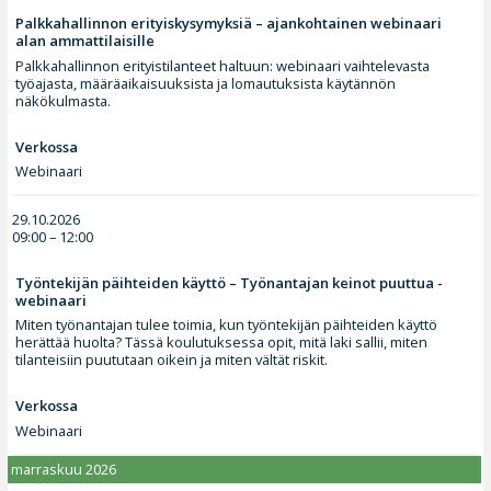
Palkkahallinnon erityiskysymyksiä – ajankohtainen webinaari
alan ammattilaisille
Palkkahallinnon erityistilanteet haltuun: webinaari vaihtelevasta
työajasta, määräaikaisuuksista ja lomautuksista käytännön
näkökulmasta.
Verkossa
Webinaari
29.10.2026
09:00 – 12:00
Työntekijän päihteiden käyttö – Työnantajan keinot puuttua -
webinaari
Miten työnantajan tulee toimia, kun työntekijän päihteiden käyttö
herättää huolta? Tässä koulutuksessa opit, mitä laki sallii, miten
tilanteisiin puututaan oikein ja miten vältät riskit.
Verkossa
Webinaari
marraskuu 2026