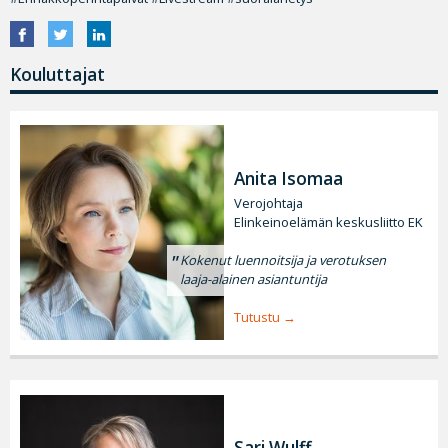
Kouluttajat
Anita Isomaa
Verojohtaja
Elinkeinoelämän keskusliitto EK
Kokenut luennoitsija ja verotuksen
laaja-alainen asiantuntija
Tutustu
Sari Wulff