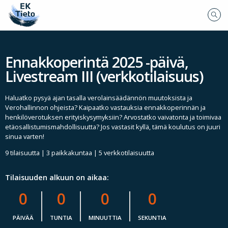
Ennakkoperintä 2025 -päivä,
Livestream III (verkkotilaisuus)
Haluatko pysyä ajan tasalla verolainsäädännön muutoksista ja
Verohallinnon ohjeista? Kaipaatko vastauksia ennakkoperinnän ja
henkilöverotuksen erityiskysymyksiin? Arvostatko vaivatonta ja toimivaa
etäosallistumismahdollisuutta? Jos vastasit kyllä, tämä koulutus on juuri
sinua varten!
9 tilaisuutta | 3 paikkakuntaa | 5 verkkotilaisuutta
Tilaisuuden alkuun on aikaa:
0
0
0
0
PÄIVÄÄ
TUNTIA
MINUUTTIA
SEKUNTIA