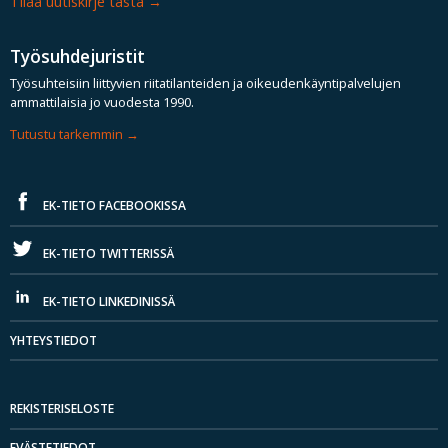
Tilaa uutiskirje tästä
Työsuhdejuristit
Työsuhteisiin liittyvien riitatilanteiden ja oikeudenkäyntipalvelujen
ammattilaisia jo vuodesta 1990.
Tutustu tarkemmin
EK-TIETO FACEBOOKISSA
EK-TIETO TWITTERISSÄ
EK-TIETO LINKEDINISSÄ
YHTEYSTIEDOT
REKISTERISELOSTE
EVÄSTETIEDOT