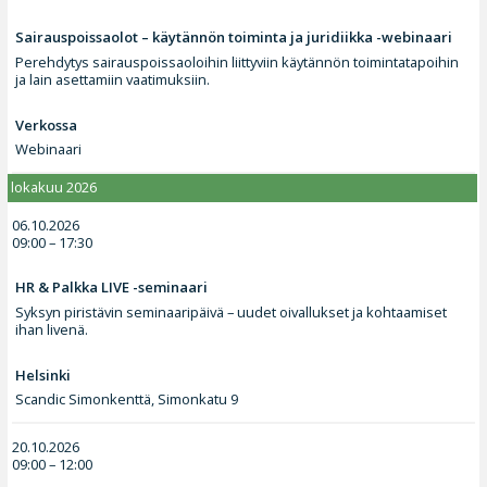
Sairauspoissaolot – käytännön toiminta ja juridiikka -webinaari
Perehdytys sairauspoissaoloihin liittyviin käytännön toimintatapoihin
ja lain asettamiin vaatimuksiin.
Verkossa
Webinaari
lokakuu 2026
06.10.2026
09:00 – 17:30
HR & Palkka LIVE -seminaari
Syksyn piristävin seminaaripäivä – uudet oivallukset ja kohtaamiset
ihan livenä.
Helsinki
Scandic Simonkenttä, Simonkatu 9
20.10.2026
09:00 – 12:00