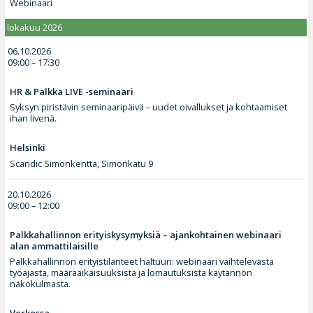
Webinaari
lokakuu 2026
06.10.2026
09:00 – 17:30
HR & Palkka LIVE -seminaari
Syksyn piristävin seminaaripäivä – uudet oivallukset ja kohtaamiset
ihan livenä.
Helsinki
Scandic Simonkenttä, Simonkatu 9
20.10.2026
09:00 – 12:00
Palkkahallinnon erityiskysymyksiä – ajankohtainen webinaari
alan ammattilaisille
Palkkahallinnon erityistilanteet haltuun: webinaari vaihtelevasta
työajasta, määräaikaisuuksista ja lomautuksista käytännön
näkökulmasta.
Verkossa