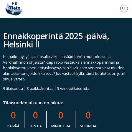
Ennakkoperintä 2025 -päivä,
Helsinki II
Haluatko pysyä ajan tasalla verolainsäädännön muutoksista ja
Verohallinnon ohjeista? Kaipaatko vastauksia ennakkoperinnän ja
henkilöverotuksen erityiskysymyksiin? Haluatko verkostoitua muiden
alan asiantuntijoiden kanssa? Jos vastasit kyllä, tämä koulutus on juuri
sinua varten!
9 tilaisuutta | 3 paikkakuntaa | 5 verkkotilaisuutta
Tilaisuuden alkuun on aikaa:
0
0
0
0
PÄIVÄÄ
TUNTIA
MINUUTTIA
SEKUNTIA