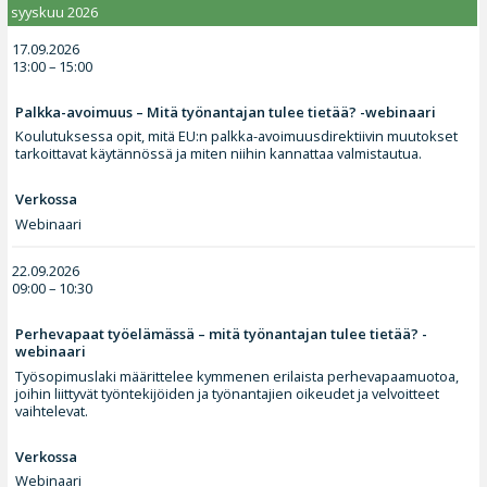
syyskuu 2026
17.09.2026
13:00 – 15:00
Palkka-avoimuus – Mitä työnantajan tulee tietää? -webinaari
Koulutuksessa opit, mitä EU:n palkka-avoimuusdirektiivin muutokset
tarkoittavat käytännössä ja miten niihin kannattaa valmistautua.
Verkossa
Webinaari
22.09.2026
09:00 – 10:30
Perhevapaat työelämässä – mitä työnantajan tulee tietää? -
webinaari
Työsopimuslaki määrittelee kymmenen erilaista perhevapaamuotoa,
joihin liittyvät työntekijöiden ja työnantajien oikeudet ja velvoitteet
vaihtelevat.
Verkossa
Webinaari