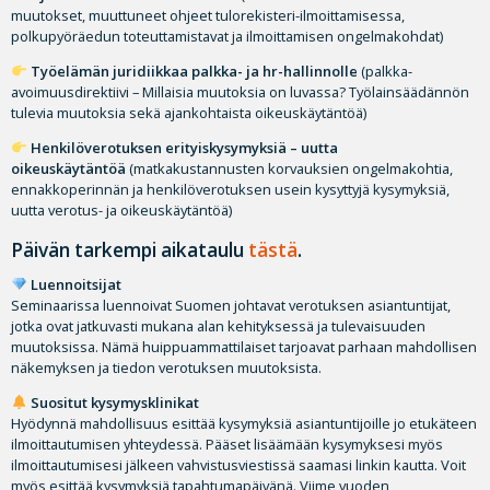
muutokset, muuttuneet ohjeet tulorekisteri-ilmoittamisessa,
polkupyöräedun toteuttamistavat ja ilmoittamisen ongelmakohdat)
Työelämän juridiikkaa palkka- ja hr-hallinnolle
(palkka-
avoimuusdirektiivi – Millaisia muutoksia on luvassa? Työlainsäädännön
tulevia muutoksia sekä ajankohtaista oikeuskäytäntöä)
Henkilöverotuksen erityiskysymyksiä – uutta
oikeuskäytäntöä
(matkakustannusten korvauksien ongelmakohtia,
ennakkoperinnän ja henkilöverotuksen usein kysyttyjä kysymyksiä,
uutta verotus- ja oikeuskäytäntöä)
Päivän tarkempi aikataulu
tästä
.
Luennoitsijat
Seminaarissa luennoivat Suomen johtavat verotuksen asiantuntijat,
jotka ovat jatkuvasti mukana alan kehityksessä ja tulevaisuuden
muutoksissa. Nämä huippuammattilaiset tarjoavat parhaan mahdollisen
näkemyksen ja tiedon verotuksen muutoksista.
Suositut kysymysklinikat
Hyödynnä mahdollisuus esittää kysymyksiä asiantuntijoille jo etukäteen
ilmoittautumisen yhteydessä. Pääset lisäämään kysymyksesi myös
ilmoittautumisesi jälkeen vahvistusviestissä saamasi linkin kautta. Voit
myös esittää kysymyksiä tapahtumapäivänä. Viime vuoden