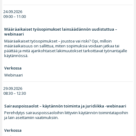
24.09.2026
09:00 – 11:00
Määräaikaiset työsopimukset lainsäädännön uudistuttua –
webinaari
Määräaikaiset työsopimukset – joustoa vai riski? Opi, milloin
määräaikaisuus on sallittua, miten sopimuksia voidaan jatkaa tai
päättää ja mitä ajankohtaiset lakimuutokset tarkoittavat työnantajalle
käytännössä.
Verkossa
Webinaari
29.09.2026
08:30 – 12:30
Sairauspoissaolot – käytännön toiminta ja juridiikka -webinaari
Perehdytys sairauspoissaoloihin liittyviin käytännön toimintatapoihin
ja lain asettamiin vaatimuksiin.
Verkossa