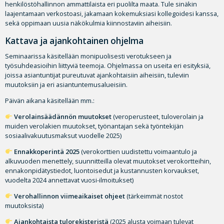
henkilöstöhallinnon ammattilaista eri puolilta maata. Tule sinäkin
laajentamaan verkostoasi, jakamaan kokemuksiasi kollegoidesi kanssa,
sekä oppimaan uusia näkökulmia kiinnostaviin aiheisiin.
Kattava ja ajankohtainen ohjelma
Seminaarissa käsitellään monipuolisesti verotukseen ja
työsuhdeasioihin liittyviä teemoja. Ohjelmassa on useita eri esityksiä,
joissa asiantuntijat pureutuvat ajankohtaisiin aiheisiin, tuleviin
muutoksiin ja eri asiantuntemusalueisiin.
Päivän aikana käsitellään mm.:
Verolainsäädännön muutokset
(veroperusteet, tuloverolain ja
muiden verolakien muutokset, työnantajan sekä työntekijän
sosiaalivakuutusmaksut vuodelle 2025)
Ennakkoperintä 2025
(verokorttien uudistettu voimaantulo ja
alkuvuoden menettely, suunnitteilla olevat muutokset verokortteihin,
ennakonpidätystiedot, luontoisedut ja kustannusten korvaukset,
vuodelta 2024 annettavat vuosi-ilmoitukset)
Verohallinnon viimeaikaiset ohjeet
(tärkeimmät nostot
muutoksista)
Ajankohtaista tulorekisteristä
(2025 alusta voimaan tulevat