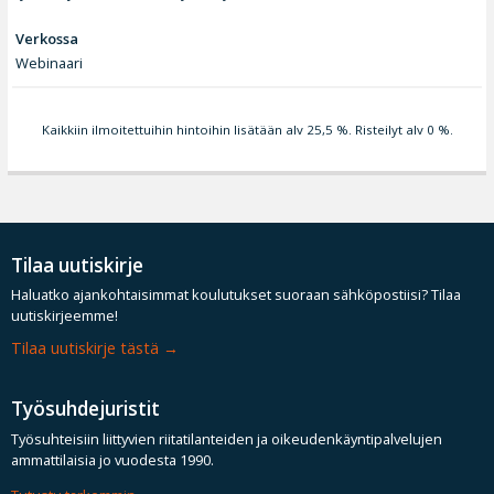
Verkossa
Webinaari
Kaikkiin ilmoitettuihin hintoihin lisätään alv 25,5 %. Risteilyt alv 0 %.
Tilaa uutiskirje
Haluatko ajankohtaisimmat koulutukset suoraan sähköpostiisi? Tilaa
uutiskirjeemme!
Tilaa uutiskirje tästä
Työsuhdejuristit
Työsuhteisiin liittyvien riitatilanteiden ja oikeudenkäyntipalvelujen
ammattilaisia jo vuodesta 1990.