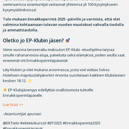
seminaarissa asiantuntijat vastasivat yhteensä yli 100 kysymykseen
kysymysklinikoissa!
Tule mukaan Ennakkoperintä 2025 -päiville ja varmista, että olet
valmiina kohtaamaan tulevan vuoden muutokset vahvalla tiedolla
ja ammattitaidolla.
Oletko jo EP-Klubin jäsen?
Viime vuonna lanseerattu maksuton EP-Klubi -etuohjelma tarjoaa
sinulle rahanarvoisia etuja, palveluita sekä elämyksiä, joiden avulla saat
enemmän irti Ennakkoperintäpäivistä!
Liity Klubiin ja olet mukana arvonnassa, josta voit voittaa Sokos
Hotelsien majoituslahjakortin! Arvonta suoritetaan kaikkien Klubilaisten
kesken 18.12.
EP-Klubijäsenyys edellyttää osallistumista tuleville
Ennakkoperintäpäiville.
Lue lisää >>
-Asiantuntijat apunasi-
@EKTieto #ektietokurssit #EP2025 #Ennakkoperintä2025
#Ennakkoperintäpäivät