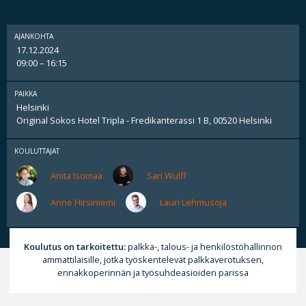
AJANKOHTA
17.12.2024
09:00 – 16:15
PAIKKA
Helsinki
Original Sokos Hotel Tripla - Fredikanterassi 1 B, 00520 Helsinki
KOULUTTAJAT
Anita Isomaa
Sari Wulff
Anne Hirsiniemi
Lauri Lehmusoja
Koulutus on tarkoitettu:
palkka-, talous- ja henkilöstöhallinnon
ammattilaisille, jotka työskentelevät palkkaverotuksen,
ennakkoperinnän ja työsuhdeasioiden parissa