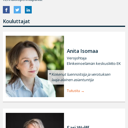
Kouluttajat
Anita Isomaa
Verojohtaja
Elinkeinoelämän keskusliitto EK
Kokenut luennoitsija ja verotuksen
laaja-alainen asiantuntija
Tutustu
Sari Wulff