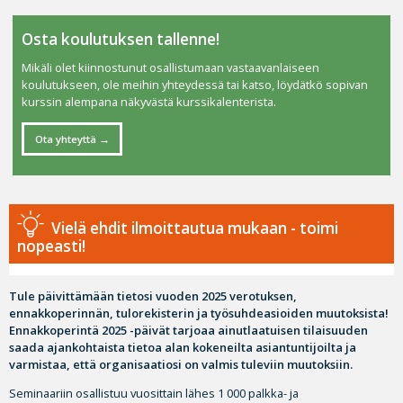
Osta koulutuksen tallenne!
Mikäli olet kiinnostunut osallistumaan vastaavanlaiseen
koulutukseen, ole meihin yhteydessä tai katso, löydätkö sopivan
kurssin alempana näkyvästä kurssikalenterista.
Ota yhteyttä
Vielä ehdit ilmoittautua mukaan - toimi
nopeasti!
Tule päivittämään tietosi vuoden 2025 verotuksen,
ennakkoperinnän, tulorekisterin ja työsuhdeasioiden muutoksista!
Ennakkoperintä 2025 -päivät tarjoaa ainutlaatuisen tilaisuuden
saada ajankohtaista tietoa alan kokeneilta asiantuntijoilta ja
varmistaa, että organisaatiosi on valmis tuleviin muutoksiin.
Seminaariin osallistuu vuosittain lähes 1 000 palkka- ja