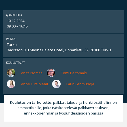
AJANKOHTA
10.12.2024
09:00 – 16:15
PAIKKA
Turku
Radisson Blu Marina Palace Hotel, Linnankatu 32, 20100 Turku
KOULUTTAJAT
Anita Isomaa
Tomi Peltomäki
Anne Hirsiniemi
Lauri Lehmusoja
Koulutus on tarkoitettu:
palkka-, talous- ja henkilöstöhallinnon
ammattilaisille, jotka työskentelevät palkkaverotuksen,
ennakkoperinnän ja työsuhdeasioiden parissa