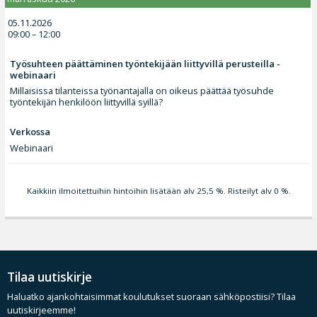
05.11.2026
09:00 – 12:00
Työsuhteen päättäminen työntekijään liittyvillä perusteilla -
webinaari
Millaisissa tilanteissa työnantajalla on oikeus päättää työsuhde
työntekijän henkilöön liittyvillä syillä?
Verkossa
Webinaari
Kaikkiin ilmoitettuihin hintoihin lisätään alv 25,5 %. Risteilyt alv 0 %.
Tilaa uutiskirje
Haluatko ajankohtaisimmat koulutukset suoraan sähköpostiisi? Tilaa
uutiskirjeemme!