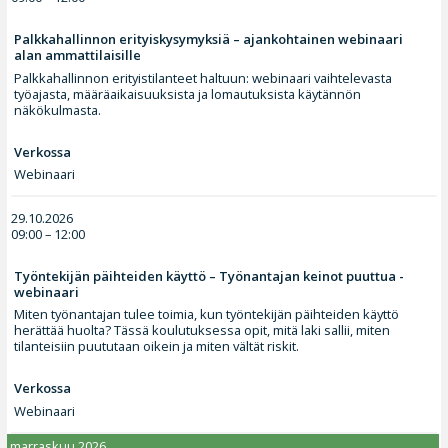
Palkkahallinnon erityiskysymyksiä – ajankohtainen webinaari
alan ammattilaisille
Palkkahallinnon erityistilanteet haltuun: webinaari vaihtelevasta
työajasta, määräaikaisuuksista ja lomautuksista käytännön
näkökulmasta.
Verkossa
Webinaari
29.10.2026
09:00 – 12:00
Työntekijän päihteiden käyttö – Työnantajan keinot puuttua -
webinaari
Miten työnantajan tulee toimia, kun työntekijän päihteiden käyttö
herättää huolta? Tässä koulutuksessa opit, mitä laki sallii, miten
tilanteisiin puututaan oikein ja miten vältät riskit.
Verkossa
Webinaari
marraskuu 2026