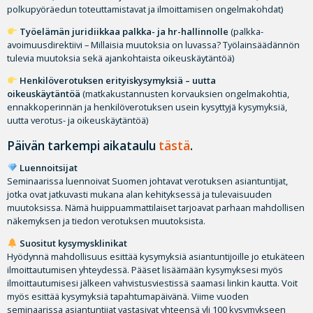
polkupyöräedun toteuttamistavat ja ilmoittamisen ongelmakohdat)
Työelämän juridiikkaa palkka- ja hr-hallinnolle
(palkka-
avoimuusdirektiivi – Millaisia muutoksia on luvassa? Työlainsäädännön
tulevia muutoksia sekä ajankohtaista oikeuskäytäntöä)
Henkilöverotuksen erityiskysymyksiä – uutta
oikeuskäytäntöä
(matkakustannusten korvauksien ongelmakohtia,
ennakkoperinnän ja henkilöverotuksen usein kysyttyjä kysymyksiä,
uutta verotus- ja oikeuskäytäntöä)
Päivän tarkempi aikataulu
tästä
.
Luennoitsijat
Seminaarissa luennoivat Suomen johtavat verotuksen asiantuntijat,
jotka ovat jatkuvasti mukana alan kehityksessä ja tulevaisuuden
muutoksissa. Nämä huippuammattilaiset tarjoavat parhaan mahdollisen
näkemyksen ja tiedon verotuksen muutoksista.
Suositut kysymysklinikat
Hyödynnä mahdollisuus esittää kysymyksiä asiantuntijoille jo etukäteen
ilmoittautumisen yhteydessä. Pääset lisäämään kysymyksesi myös
ilmoittautumisesi jälkeen vahvistusviestissä saamasi linkin kautta. Voit
myös esittää kysymyksiä tapahtumapäivänä. Viime vuoden
seminaarissa asiantuntijat vastasivat yhteensä yli 100 kysymykseen