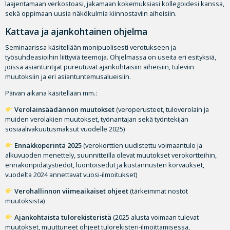
laajentamaan verkostoasi, jakamaan kokemuksiasi kollegoidesi kanssa,
sekä oppimaan uusia näkökulmia kiinnostaviin aiheisiin.
Kattava ja ajankohtainen ohjelma
Seminaarissa käsitellään monipuolisesti verotukseen ja
työsuhdeasioihin liittyviä teemoja. Ohjelmassa on useita eri esityksiä,
joissa asiantuntijat pureutuvat ajankohtaisiin aiheisiin, tuleviin
muutoksiin ja eri asiantuntemusalueisiin.
Päivän aikana käsitellään mm.:
Verolainsäädännön muutokset
(veroperusteet, tuloverolain ja
muiden verolakien muutokset, työnantajan sekä työntekijän
sosiaalivakuutusmaksut vuodelle 2025)
Ennakkoperintä 2025
(verokorttien uudistettu voimaantulo ja
alkuvuoden menettely, suunnitteilla olevat muutokset verokortteihin,
ennakonpidätystiedot, luontoisedut ja kustannusten korvaukset,
vuodelta 2024 annettavat vuosi-ilmoitukset)
Verohallinnon viimeaikaiset ohjeet
(tärkeimmät nostot
muutoksista)
Ajankohtaista tulorekisteristä
(2025 alusta voimaan tulevat
muutokset, muuttuneet ohjeet tulorekisteri-ilmoittamisessa,