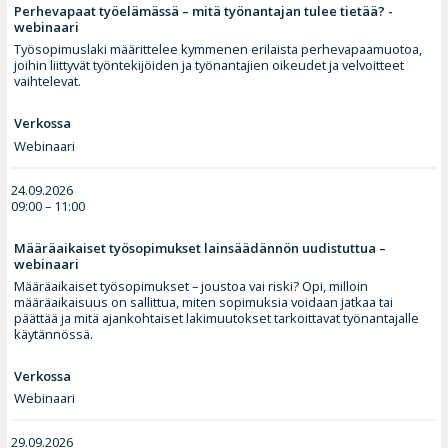
Perhevapaat työelämässä – mitä työnantajan tulee tietää? -
webinaari
Työsopimuslaki määrittelee kymmenen erilaista perhevapaamuotoa,
joihin liittyvät työntekijöiden ja työnantajien oikeudet ja velvoitteet
vaihtelevat.
Verkossa
Webinaari
24.09.2026
09:00 – 11:00
Määräaikaiset työsopimukset lainsäädännön uudistuttua –
webinaari
Määräaikaiset työsopimukset – joustoa vai riski? Opi, milloin
määräaikaisuus on sallittua, miten sopimuksia voidaan jatkaa tai
päättää ja mitä ajankohtaiset lakimuutokset tarkoittavat työnantajalle
käytännössä.
Verkossa
Webinaari
29.09.2026