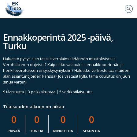
Ennakkoperintä 2025 -päivä,
Turku
Haluatko pysyä ajan tasalla verolainsäädännön muutoksista ja
Verohallinnon ohjeista? Kaipaatko vastauksia ennakkoperinnän ja
henkilöverotuksen erityiskysymyksiin? Haluatko verkostoitua muiden
alan asiantuntijoiden kanssa? Jos vastasit kyllä, tämä koulutus on juuri
sinua varten!
9 tilaisuutta | 3 paikkakuntaa | 5 verkkotilaisuutta
Tilaisuuden alkuun on aikaa:
0
0
0
0
PÄIVÄÄ
TUNTIA
MINUUTTIA
SEKUNTIA