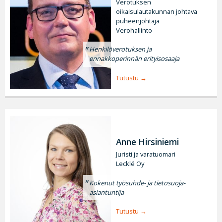
Verotuksen
oikaisulautakunnan johtava
puheenjohtaja
Verohallinto
Henkilöverotuksen ja
ennakkoperinnän erityisosaaja
Tutustu
Anne Hirsiniemi
Juristi ja varatuomari
Lecklé Oy
Kokenut työsuhde- ja tietosuoja-
asiantuntija
Tutustu