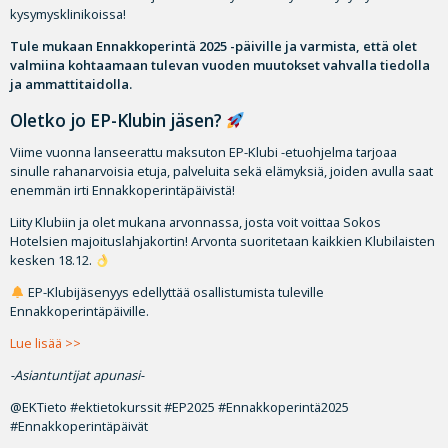
kysymysklinikoissa!
Tule mukaan Ennakkoperintä 2025 -päiville ja varmista, että olet
valmiina kohtaamaan tulevan vuoden muutokset vahvalla tiedolla
ja ammattitaidolla.
Oletko jo EP-Klubin jäsen?
Viime vuonna lanseerattu maksuton EP-Klubi -etuohjelma tarjoaa
sinulle rahanarvoisia etuja, palveluita sekä elämyksiä, joiden avulla saat
enemmän irti Ennakkoperintäpäivistä!
Liity Klubiin ja olet mukana arvonnassa, josta voit voittaa Sokos
Hotelsien majoituslahjakortin! Arvonta suoritetaan kaikkien Klubilaisten
kesken 18.12.
EP-Klubijäsenyys edellyttää osallistumista tuleville
Ennakkoperintäpäiville.
Lue lisää >>
-Asiantuntijat apunasi-
@EKTieto #ektietokurssit #EP2025 #Ennakkoperintä2025
#Ennakkoperintäpäivät