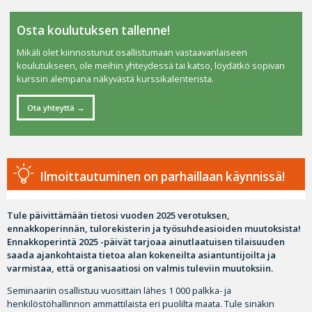
Osta koulutuksen tallenne!
Mikäli olet kiinnostunut osallistumaan vastaavanlaiseen
koulutukseen, ole meihin yhteydessä tai katso, löydätkö sopivan
kurssin alempana näkyvästä kurssikalenterista.
Ota yhteyttä
Ilmoittautuminen on parhaillaan käynnissä!
Tule päivittämään tietosi vuoden 2025 verotuksen,
ennakkoperinnän, tulorekisterin ja työsuhdeasioiden muutoksista!
Ennakkoperintä 2025 -päivät tarjoaa ainutlaatuisen tilaisuuden
saada ajankohtaista tietoa alan kokeneilta asiantuntijoilta ja
varmistaa, että organisaatiosi on valmis tuleviin muutoksiin.
Seminaariin osallistuu vuosittain lähes 1 000 palkka- ja
henkilöstöhallinnon ammattilaista eri puolilta maata. Tule sinäkin