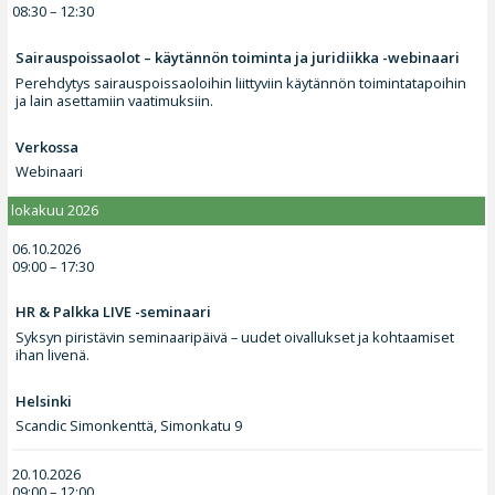
08:30 – 12:30
Sairauspoissaolot – käytännön toiminta ja juridiikka -webinaari
Perehdytys sairauspoissaoloihin liittyviin käytännön toimintatapoihin
ja lain asettamiin vaatimuksiin.
Verkossa
Webinaari
lokakuu 2026
06.10.2026
09:00 – 17:30
HR & Palkka LIVE -seminaari
Syksyn piristävin seminaaripäivä – uudet oivallukset ja kohtaamiset
ihan livenä.
Helsinki
Scandic Simonkenttä, Simonkatu 9
20.10.2026
09:00 – 12:00