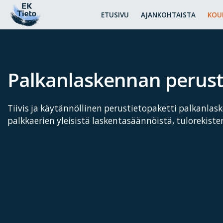
ETUSIVU
AJANKOHTAISTA
KOU
Palkanlaskennan perust
Tiivis ja käytännöllinen perustietopaketti palkanlas
palkkaerien yleisistä laskentasäännöistä, tulorekist