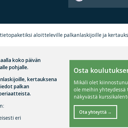
ietopaketiksi aloitteleville palkanlaskijoille ja kertau
aalla koko päivän
le pohjalle.
Osta koulutuksen
nlaskijoille, kertauksena
Mikäli olet kiinnostun
tiedot palkan
ole meihin yhteydessä 
eriaatteista.
näkyvästä kurssikalente
n:
Ota yhteyttä
isesti eri