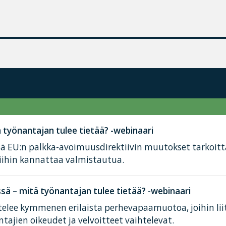
työnantajan tulee tietää? -webinaari
tä EU:n palkka-avoimuusdirektiivin muutokset tarkoit
iihin kannattaa valmistautua.
ä – mitä työnantajan tulee tietää? -webinaari
elee kymmenen erilaista perhevapaamuotoa, joihin lii
tajien oikeudet ja velvoitteet vaihtelevat.