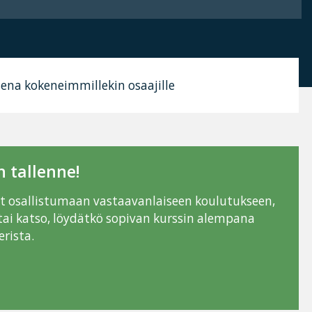
ksena kokeneimmillekin osaajille
 tallenne!
ut osallistumaan vastaavanlaiseen koulutukseen,
tai katso, löydätkö sopivan kurssin alempana
rista.