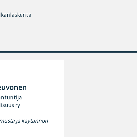
alkanlaskenta
euvonen
antuntija
isuus ry
musta ja käytännön