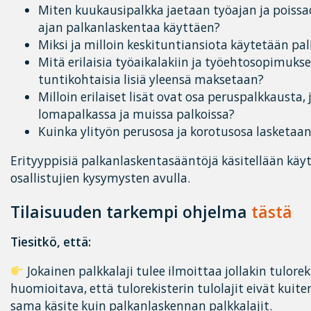
Miten kuukausipalkka jaetaan työajan ja poissao
ajan palkanlaskentaa käyttäen?
Miksi ja milloin keskituntiansiota käytetään p
Mitä erilaisia työaikalakiin ja työehtosopimuks
tuntikohtaisia lisiä yleensä maksetaan?
Milloin erilaiset lisät ovat osa peruspalkkaust
lomapalkassa ja muissa palkoissa?
Kuinka ylityön perusosa ja korotusosa lasketaa
Erityyppisiä palkanlaskentasääntöjä käsitellään käy
osallistujien kysymysten avulla.
Tilaisuuden tarkempi ohjelma
tästä
Tiesitkö, että:
Jokainen palkkalaji tulee ilmoittaa jollakin tuloreki
huomioitava, että tulorekisterin tulolajit eivät kuit
sama käsite kuin palkanlaskennan palkkalajit.