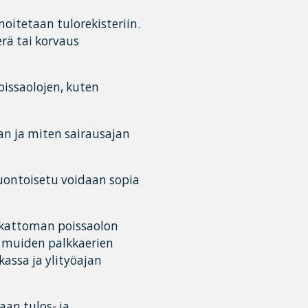
moitetaan tulorekisteriin.
rä tai korvaus
issaolojen, kuten
n ja miten sairausajan
uontoisetu voidaan sopia
lkattoman poissaolon
 muiden palkkaerien
kassa ja ylityöajan
an tulos- ja