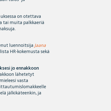
uksessa on otettava
 tai muita palkkaeriä
maksuja.
enut luennoitsija
Jaana
olista HR-kokemusta sekä
yksesi jo ennakkoon
akkoon lähetetyt
mieleesi vasta
moittautumislomakkeelle
lä jälkikäteenkin, ja