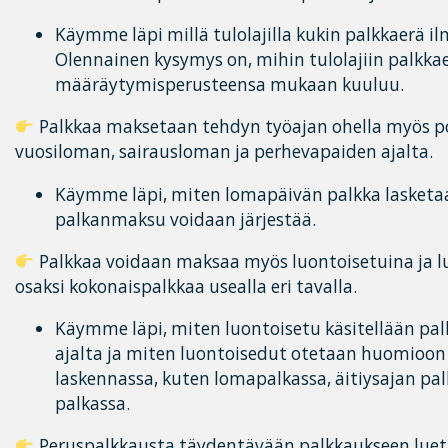
Käymme läpi millä tulolajilla kukin palkkaerä il
Olennainen kysymys on, mihin tulolajiin palkkae
määräytymisperusteensa mukaan kuuluu.
Palkkaa maksetaan tehdyn työajan ohella myös po
vuosiloman, sairausloman ja perhevapaiden ajalta.
Käymme läpi, miten lomapäivän palkka lasketaa
palkanmaksu voidaan järjestää.
Palkkaa voidaan maksaa myös luontoisetuina ja l
osaksi kokonaispalkkaa usealla eri tavalla.
Käymme läpi, miten luontoisetu käsitellään pa
ajalta ja miten luontoisedut otetaan huomioon
laskennassa, kuten lomapalkassa, äitiysajan pal
palkassa.
Peruspalkkausta täydentävään palkkaukseen lueta