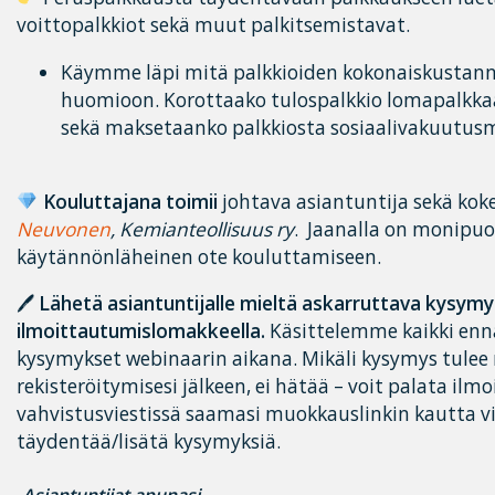
voittopalkkiot sekä muut palkitsemistavat.
Käymme läpi mitä palkkioiden kokonaiskustann
huomioon. Korottaako tulospalkkio lomapalkkaa
sekä maksetaanko palkkiosta sosiaalivakuutus
Kouluttajana toimii
johtava asiantuntija sekä kok
Neuvonen
, Kemianteollisuus ry
. Jaanalla on monipu
käytännönläheinen ote kouluttamiseen.
🖊
Lähetä asiantuntijalle mieltä askarruttava kysym
ilmoittautumislomakkeella.
Käsittelemme kaikki enn
kysymykset webinaarin aikana. Mikäli kysymys tulee 
rekisteröitymisesi jälkeen, ei hätää – voit palata il
vahvistusviestissä saamasi muokkauslinkin kautta vie
täydentää/lisätä kysymyksiä.
-Asiantuntijat apunasi-