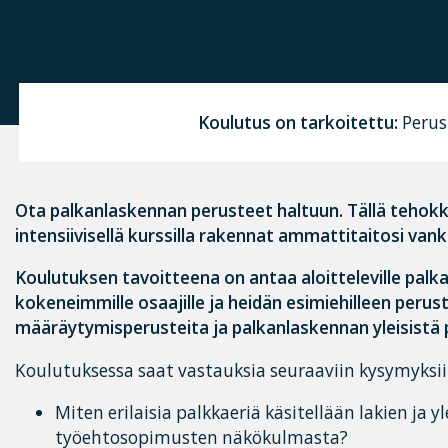
Koulutus on tarkoitettu:
Perust
Ota palkanlaskennan perusteet haltuun. Tällä tehokk
intensiivisellä kurssilla rakennat
ammattitaitosi vankal
Koulutuksen tavoitteena on antaa aloitteleville palka
kokeneimmille osaajille ja heidän esimiehilleen perus
määräytymisperusteita ja palkanlaskennan yleisistä p
Koulutuksessa saat vastauksia seuraaviin kysymyksii
Miten erilaisia palkkaeriä käsitellään lakien ja yle
työehtosopimusten näkökulmasta?