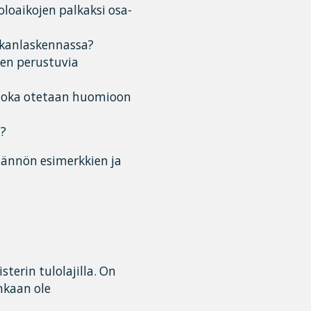
loaikojen palkaksi osa-
alkanlaskennassa?
een perustuvia
a, joka otetaan huomioon
n?
tännön esimerkkien ja
sterin tulolajilla. On
enkaan ole