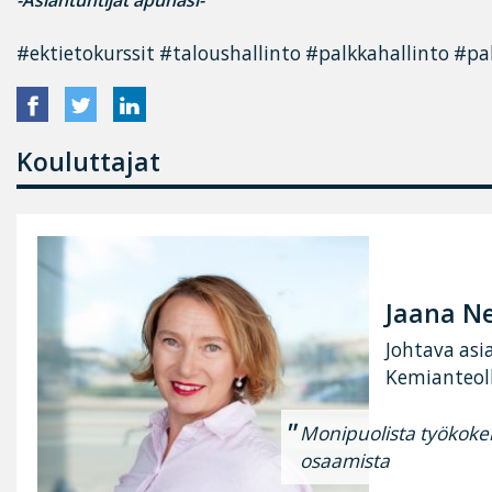
#ektietokurssit #taloushallinto #palkkahallinto #p
Kouluttajat
Jaana N
Johtava asi
Kemianteoll
Monipuolista työkoke
osaamista