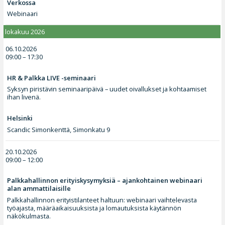
Verkossa
Webinaari
lokakuu 2026
06.10.2026
09:00 – 17:30
HR & Palkka LIVE -seminaari
Syksyn piristävin seminaaripäivä – uudet oivallukset ja kohtaamiset
ihan livenä.
Helsinki
Scandic Simonkenttä, Simonkatu 9
20.10.2026
09:00 – 12:00
Palkkahallinnon erityiskysymyksiä – ajankohtainen webinaari
alan ammattilaisille
Palkkahallinnon erityistilanteet haltuun: webinaari vaihtelevasta
työajasta, määräaikaisuuksista ja lomautuksista käytännön
näkökulmasta.