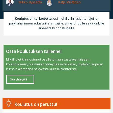
Mikko Nyyssölä
Katja Miettinen
Koulutus on tarkoitettu:
esimiehille, hr-asiantuntijoille,
palkkahallinnon edustajille, yrittäjille, yritysjohdolle sekä kaikille
aiheesta kiinnostuneille
Osta koulutuksen tallenne!
Mikäli olet kiinnostunut osallistumaan vastaavanlaiseen
koulutukseen, ole meihin yhteydessä tai katso, löydätkö sopivan
kurssin alempana näkyvästä kurssikalenterista.
Ota yhteyttä
Koulutus on peruttu!