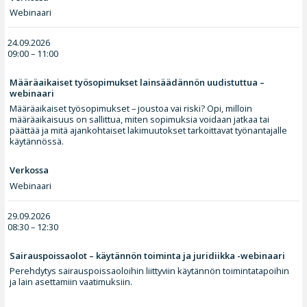
Webinaari
24.09.2026
09:00 – 11:00
Määräaikaiset työsopimukset lainsäädännön uudistuttua –
webinaari
Määräaikaiset työsopimukset – joustoa vai riski? Opi, milloin
määräaikaisuus on sallittua, miten sopimuksia voidaan jatkaa tai
päättää ja mitä ajankohtaiset lakimuutokset tarkoittavat työnantajalle
käytännössä.
Verkossa
Webinaari
29.09.2026
08:30 – 12:30
Sairauspoissaolot – käytännön toiminta ja juridiikka -webinaari
Perehdytys sairauspoissaoloihin liittyviin käytännön toimintatapoihin
ja lain asettamiin vaatimuksiin.