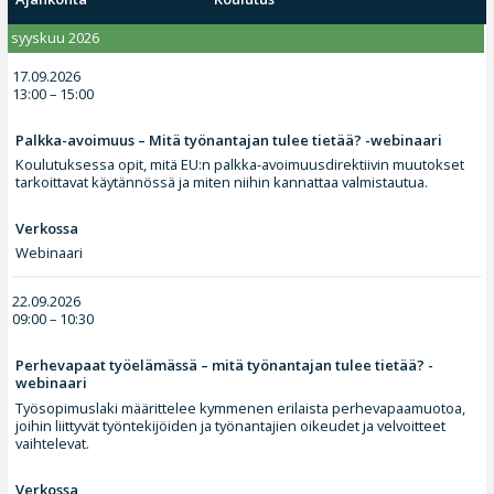
syyskuu 2026
17.09.2026
13:00 – 15:00
Palkka-avoimuus – Mitä työnantajan tulee tietää? -webinaari
Koulutuksessa opit, mitä EU:n palkka-avoimuusdirektiivin muutokset
tarkoittavat käytännössä ja miten niihin kannattaa valmistautua.
Verkossa
Webinaari
22.09.2026
09:00 – 10:30
Perhevapaat työelämässä – mitä työnantajan tulee tietää? -
webinaari
Työsopimuslaki määrittelee kymmenen erilaista perhevapaamuotoa,
joihin liittyvät työntekijöiden ja työnantajien oikeudet ja velvoitteet
vaihtelevat.
Verkossa