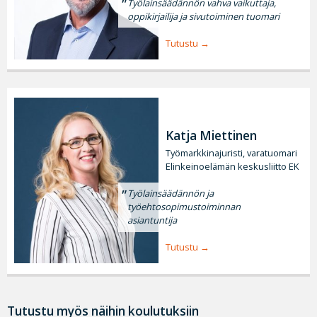
Työlainsäädännön vahva vaikuttaja,
oppikirjailija ja sivutoiminen tuomari
Tutustu
Katja Miettinen
Työmarkkinajuristi, varatuomari
Elinkeinoelämän keskusliitto EK
Työlainsäädännön ja
työehtosopimustoiminnan
asiantuntija
Tutustu
Tutustu myös näihin koulutuksiin