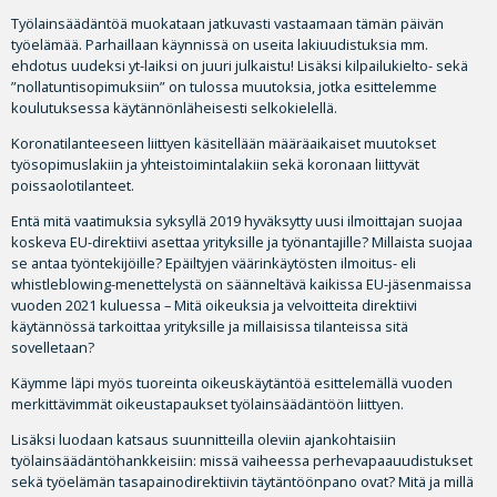
Työlainsäädäntöä muokataan jatkuvasti vastaamaan tämän päivän
työelämää. Parhaillaan käynnissä on useita lakiuudistuksia mm.
ehdotus uudeksi yt-laiksi on juuri julkaistu! Lisäksi kilpailukielto- sekä
”nollatuntisopimuksiin” on tulossa muutoksia, jotka esittelemme
koulutuksessa käytännönläheisesti selkokielellä.
Koronatilanteeseen liittyen käsitellään määräaikaiset muutokset
työsopimuslakiin ja yhteistoimintalakiin sekä koronaan liittyvät
poissaolotilanteet.
Entä mitä vaatimuksia syksyllä 2019 hyväksytty uusi ilmoittajan suojaa
koskeva EU-direktiivi asettaa yrityksille ja työnantajille? Millaista suojaa
se antaa työntekijöille? Epäiltyjen väärinkäytösten ilmoitus- eli
whistleblowing-menettelystä on säänneltävä kaikissa EU-jäsenmaissa
vuoden 2021 kuluessa – Mitä oikeuksia ja velvoitteita direktiivi
käytännössä tarkoittaa yrityksille ja millaisissa tilanteissa sitä
sovelletaan?
Käymme läpi myös tuoreinta oikeuskäytäntöä esittelemällä vuoden
merkittävimmät oikeustapaukset työlainsäädäntöön liittyen.
Lisäksi luodaan katsaus suunnitteilla oleviin ajankohtaisiin
työlainsäädäntöhankkeisiin: missä vaiheessa perhevapaauudistukset
sekä työelämän tasapainodirektiivin täytäntöönpano ovat? Mitä ja millä