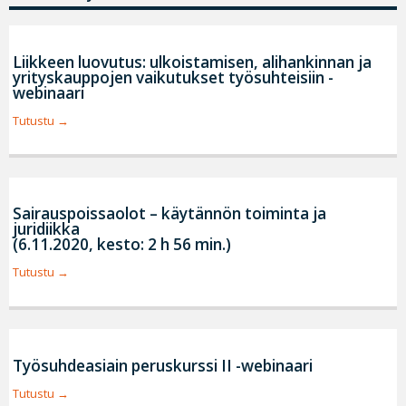
Liikkeen luovutus: ulkoistamisen, alihankinnan ja
yrityskauppojen vaikutukset työsuhteisiin -
webinaari
Tutustu
Sairauspoissaolot – käytännön toiminta ja
juridiikka
(6.11.2020, kesto: 2 h 56 min.)
Tutustu
Työsuhdeasiain peruskurssi II -webinaari
Tutustu