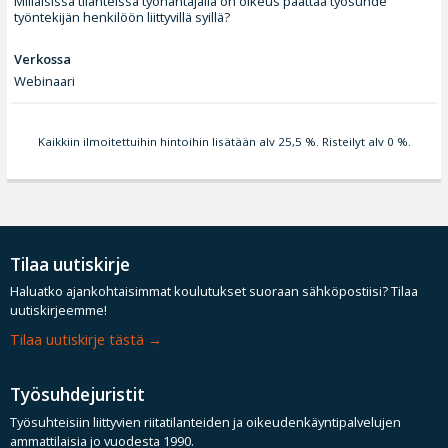
Millaisissa tilanteissa työnantajalla on oikeus päättää työsuhde
työntekijän henkilöön liittyvillä syillä?
Verkossa
Webinaari
Kaikkiin ilmoitettuihin hintoihin lisätään alv 25,5 %. Risteilyt alv 0 %.
Tilaa uutiskirje
Haluatko ajankohtaisimmat koulutukset suoraan sähköpostiisi? Tilaa
uutiskirjeemme!
Tilaa uutiskirje tästä
Työsuhdejuristit
Työsuhteisiin liittyvien riitatilanteiden ja oikeudenkäyntipalvelujen
ammattilaisia jo vuodesta 1990.