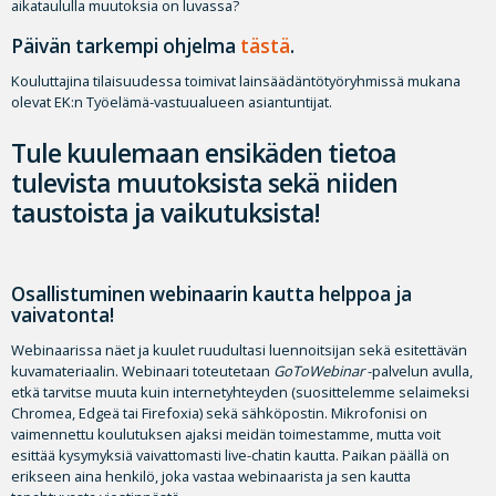
aikataululla muutoksia on luvassa?
Päivän tarkempi ohjelma
tästä
.
Kouluttajina tilaisuudessa toimivat lainsäädäntötyöryhmissä mukana
olevat EK:n Työelämä-vastuualueen asiantuntijat.
Tule kuulemaan ensikäden tietoa
tulevista muutoksista sekä niiden
taustoista ja vaikutuksista!
Osallistuminen webinaarin kautta helppoa ja
vaivatonta!
Webinaarissa näet ja kuulet ruudultasi luennoitsijan sekä esitettävän
kuvamateriaalin. Webinaari toteutetaan
GoToWebinar
-palvelun avulla,
etkä tarvitse muuta kuin internetyhteyden (suosittelemme selaimeksi
Chromea, Edgeä tai Firefoxia) sekä sähköpostin. Mikrofonisi on
vaimennettu koulutuksen ajaksi meidän toimestamme, mutta voit
esittää kysymyksiä vaivattomasti live-chatin kautta. Paikan päällä on
erikseen aina henkilö, joka vastaa webinaarista ja sen kautta