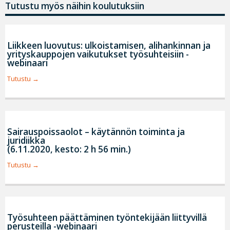
Tutustu myös näihin koulutuksiin
Liikkeen luovutus: ulkoistamisen, alihankinnan ja
yrityskauppojen vaikutukset työsuhteisiin -
webinaari
Tutustu
Sairauspoissaolot – käytännön toiminta ja
juridiikka
(6.11.2020, kesto: 2 h 56 min.)
Tutustu
Työsuhteen päättäminen työntekijään liittyvillä
perusteilla -webinaari