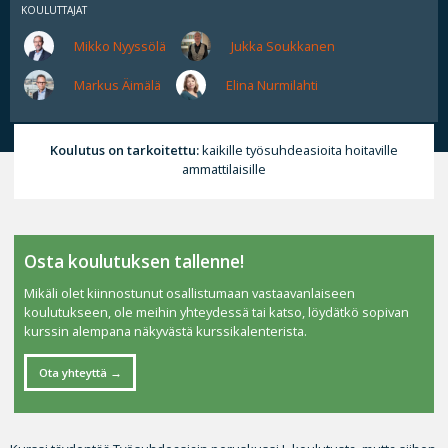
KOULUTTAJAT
Mikko Nyyssölä
Jukka Soukkanen
Markus Äimälä
Elina Nurmilahti
Koulutus on tarkoitettu:
kaikille työsuhdeasioita hoitaville
ammattilaisille
Osta koulutuksen tallenne!
Mikäli olet kiinnostunut osallistumaan vastaavanlaiseen
koulutukseen, ole meihin yhteydessä tai katso, löydätkö sopivan
kurssin alempana näkyvästä kurssikalenterista.
Ota yhteyttä