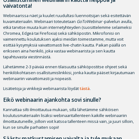
vaivatonta!
Webinaarissa näet ja kuulet ruudultasi luennoitsijan sekä esitettävän
kuvamateriaalin. Webinaari toteutetaan
GoToWebinar
-palvelun avulla,
etkä tarvitse muuta kuin internetyhteyden (suosittelemme selaimeksi
Chromea, Edgeä tai Firefoxia) sekä sähköpostin. Mikrofonisi on
vaimennettu koulutuksen ajaksi meidän toimestamme, mutta voit
esittää kysymyksiä vaivattomasti live-chatin kautta. Paikan päällä on
erikseen aina henkilö, joka vastaa webinaarista ja sen kautta
tapahtuvasta viestinnästä.
Lähetämme 2-3 päivää ennen tilaisuutta sähköpostitse ohjeet sekä
henkilökohtaisen osallistumislinkkisi, jonka kautta pääset kirjautumaan
webinaariin vaivattomasti ja nopeasti.
Lisätietoja ja vinkkejä webinaarista löydät
tästä
.
Eikö webinaarin ajankohta sovi sinulle?
Kannattaa silti ilmoittautua mukaan, sillä lähetämme sähköisen
koulutusmateriaalin lisäksi webinaaritallenteen kaikille webinaariin
ilmoittautuneille, jolloin voit katsoa tallenteen missä vain, ja juuri silloin,
kun se sinulle parhaiten sopii!
Säästy matkustamisen vaivalta ja tule mukaan