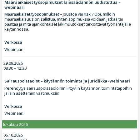
Määräaikaiset työsopimukset lainsäädännön uudistuttua –
webinaari
Määräaikaiset työsopimukset – joustoa vai riski? Opi, milloin
määräaikaisuus on sallittua, miten sopimuksia voidaan jatkaa tai
päättää ja mitä ajankohtaiset lakimuutokset tarkoittavat työnantajalle
käytännössä.
Verkossa
Webinaari
29.09.2026
08:30 – 12:30
Sairauspoissaolot – käytännön toiminta ja juridiikka -webinaari
Perehdytys sairauspoissaoloihin liittyviin käytännön toimintatapoihin
ja lain asettamiin vaatimuksiin.
Verkossa
Webinaari
lokakuu 2026
06.10.2026
09:00 – 17:30