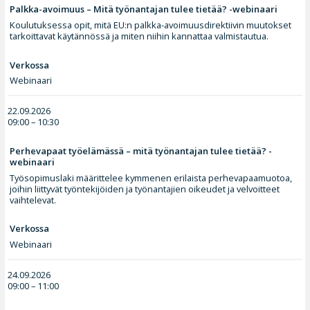
Palkka-avoimuus – Mitä työnantajan tulee tietää? -webinaari
Koulutuksessa opit, mitä EU:n palkka-avoimuusdirektiivin muutokset
tarkoittavat käytännössä ja miten niihin kannattaa valmistautua.
Verkossa
Webinaari
22.09.2026
09:00 – 10:30
Perhevapaat työelämässä – mitä työnantajan tulee tietää? -
webinaari
Työsopimuslaki määrittelee kymmenen erilaista perhevapaamuotoa,
joihin liittyvät työntekijöiden ja työnantajien oikeudet ja velvoitteet
vaihtelevat.
Verkossa
Webinaari
24.09.2026
09:00 – 11:00