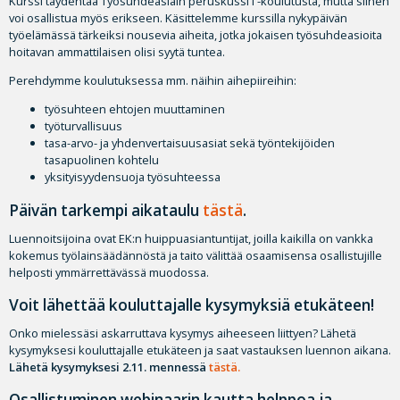
Kurssi täydentää Työsuhdeasiain peruskussi I -koulutusta, mutta siihen
voi osallistua myös erikseen. Käsittelemme kurssilla nykypäivän
työelämässä tärkeiksi nousevia aiheita, jotka jokaisen työsuhdeasioita
hoitavan ammattilaisen olisi syytä tuntea.
Perehdymme koulutuksessa mm. näihin aihepiireihin:
työsuhteen ehtojen muuttaminen
työturvallisuus
tasa-arvo- ja yhdenvertaisuusasiat sekä työntekijöiden
tasapuolinen kohtelu
yksityisyydensuoja työsuhteessa
Päivän tarkempi aikataulu
tästä
.
Luennoitsijoina ovat EK:n huippuasiantuntijat, joilla kaikilla on vankka
kokemus työlainsäädännöstä ja taito välittää osaamisensa osallistujille
helposti ymmärrettävässä muodossa.
Voit lähettää kouluttajalle kysymyksiä etukäteen!
Onko mielessäsi askarruttava kysymys aiheeseen liittyen? Lähetä
kysymyksesi kouluttajalle etukäteen ja saat vastauksen luennon aikana.
Lähetä kysymyksesi 2.11. mennessä
tästä.
Osallistuminen webinaarin kautta helppoa ja