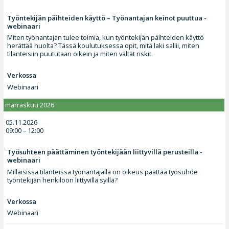
Työntekijän päihteiden käyttö – Työnantajan keinot puuttua -
webinaari
Miten työnantajan tulee toimia, kun työntekijän päihteiden käyttö
herättää huolta? Tässä koulutuksessa opit, mitä laki sallii, miten
tilanteisiin puututaan oikein ja miten vältät riskit.
Verkossa
Webinaari
marraskuu 2026
05.11.2026
09:00 – 12:00
Työsuhteen päättäminen työntekijään liittyvillä perusteilla -
webinaari
Millaisissa tilanteissa työnantajalla on oikeus päättää työsuhde
työntekijän henkilöön liittyvillä syillä?
Verkossa
Webinaari