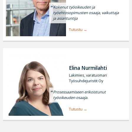
Kokenut työoikeuden ja
työehtosopimusten osaaja, vaikuttaja
ja asiantuntija
Tutustu
Elina Nurmilahti
Lakimies, varatuomari
Työsuhdejuristit Oy
Prosessaamiseen erikoistunut
työoikeuden osaaja.
Tutustu