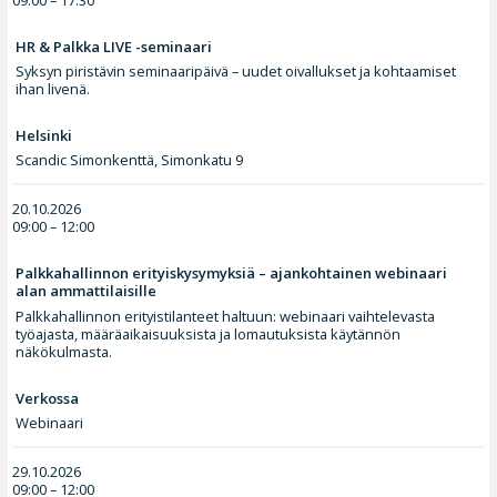
HR & Palkka LIVE -seminaari
Syksyn piristävin seminaaripäivä – uudet oivallukset ja kohtaamiset
ihan livenä.
Helsinki
Scandic Simonkenttä, Simonkatu 9
20.10.2026
09:00 – 12:00
Palkkahallinnon erityiskysymyksiä – ajankohtainen webinaari
alan ammattilaisille
Palkkahallinnon erityistilanteet haltuun: webinaari vaihtelevasta
työajasta, määräaikaisuuksista ja lomautuksista käytännön
näkökulmasta.
Verkossa
Webinaari
29.10.2026
09:00 – 12:00