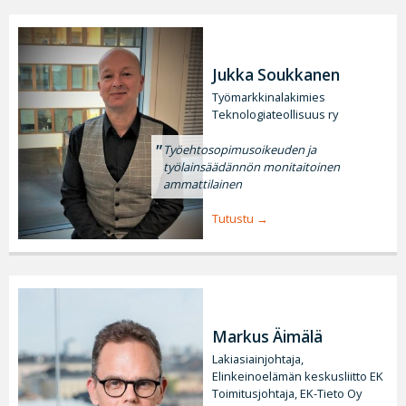
Jukka Soukkanen
Työmarkkinalakimies
Teknologiateollisuus ry
Työehtosopimusoikeuden ja
työlainsäädännön monitaitoinen
ammattilainen
Tutustu
Markus Äimälä
Lakiasiainjohtaja,
Elinkeinoelämän keskusliitto EK
Toimitusjohtaja, EK-Tieto Oy