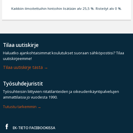
Kaikkiin ilmoitettuihin hintoihin lisätään alv 25,5 %. Risteilyt alv 0 %.
Tilaa uutiskirje
Haluatko ajankohtaisimmat koulutukset suoraan sähköpostiisi? Tilaa
uutiskirjeemme!
Tilaa uutiskirje tästä
Työsuhdejuristit
Työsuhteisiin liittyvien riitatilanteiden ja oikeudenkäyntipalvelujen
ammattilaisia jo vuodesta 1990.
Tutustu tarkemmin
EK-TIETO FACEBOOKISSA