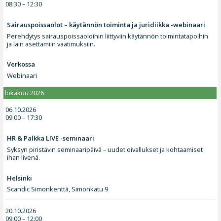
08:30 – 12:30
Sairauspoissaolot – käytännön toiminta ja juridiikka -webinaari
Perehdytys sairauspoissaoloihin liittyviin käytännön toimintatapoihin
ja lain asettamiin vaatimuksiin.
Verkossa
Webinaari
lokakuu 2026
06.10.2026
09:00 – 17:30
HR & Palkka LIVE -seminaari
Syksyn piristävin seminaaripäivä – uudet oivallukset ja kohtaamiset
ihan livenä.
Helsinki
Scandic Simonkenttä, Simonkatu 9
20.10.2026
09:00 – 12:00