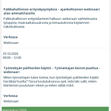
Palkkahallinnon erityiskysymyksiä – ajankohtainen webinaari
alan ammattilaisille
Palkkahallinnon erityistilanteet haltuun: webinaari vaihtelevasta
työajasta, määräaikaisuuksista ja lomautuksista käytännön
näkökulmasta.
Verkossa
Webinaari
29.10.2026
09:00 – 12:00
Työntekijän päihteiden käyttö – Työnantajan keinot puuttua -
webinaari
Miten työnantajan tulee toimia, kun työntekijän päihteiden käyttö
herättää huolta? Tässä koulutuksessa opit, mitä laki sallii, miten
tilanteisiin puututaan oikein ja miten vältät riskit.
Verkossa
Webinaari
marraskuu 2026