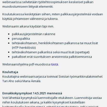
webinaarissa selvitetään työtehtosopimuksen keskeiset palkan
muodostumiseen liittyvät elementit.
Koulutuksessa keskitytään siihen, miten palkkausjärjestelmää voidaan
käyttää johtamisen välineenä ja tukena.
Webinaarin aikana käydään läpi mm.
palkkausjärjestelmän rakenne
peruspalkka
tehtäväkohtainen, henkilökohtainen palkanosa tai muut lisät
(HTP-henkilöstö)
tehtäväkohtainen palkanlisä sekä muut lisät (opettajat)
paikalliset erät suorituksen arvioinnista palkitsemisessa
Webinaariohjelma pdf-muodossa
tästä
.
Kouluttaja
Kouluttajina webinaarisarjassa toimivat Sivistan työmarkkinalakimiehet
Tari Aho sekä Maria Äimälä.
Ennakkokysymykset 14.5.2021 mennessä
Voit lähettää kysymyksiä luennoitsijalle etukäteen. Luennoitsija vastaa
niihin koulutuksen aikana, ja kaikki kysymykset käsitellään
luottamuksella; kysyjän nimeä, yritystä tai muita tietoja, jotka voisivat