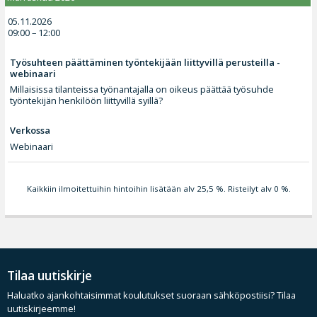
05.11.2026
09:00 – 12:00
Työsuhteen päättäminen työntekijään liittyvillä perusteilla -
webinaari
Millaisissa tilanteissa työnantajalla on oikeus päättää työsuhde
työntekijän henkilöön liittyvillä syillä?
Verkossa
Webinaari
Kaikkiin ilmoitettuihin hintoihin lisätään alv 25,5 %. Risteilyt alv 0 %.
Tilaa uutiskirje
Haluatko ajankohtaisimmat koulutukset suoraan sähköpostiisi? Tilaa
uutiskirjeemme!