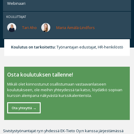
Webinaari
KOULUTTAJAT
Tari Aho
Maria Äimälä-Lindfors
Koulutus on tarkoitettu:
Työnantajan edustajat, HR-henkilöstö
Osta koulutuksen tallenne!
Mikäli olet kiinnostunut osallistumaan vastaavanlaiseen
koulutukseen, ole meihin yhteydessä tai katso, löydätkö sopivan
kurssin alempana näkyvästä kurssikalenterista.
Ota yhteyttä
Sivistystyönantajat ry:n yhdessä EK-Tieto Oy:n kanssa järjestämässä