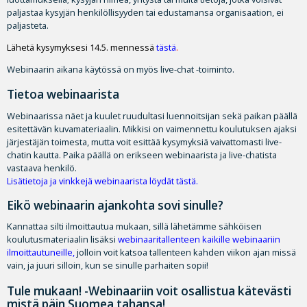
paljastaa kysyjän henkilöllisyyden tai edustamansa organisaation, ei
paljasteta.
Lähetä kysymyksesi 14.5. mennessä
tästä
.
Webinaarin aikana käytössä on myös live-chat -toiminto.
Tietoa webinaarista
Webinaarissa näet ja kuulet ruudultasi luennoitsijan sekä paikan päällä
esitettävän kuvamateriaalin. Mikkisi on vaimennettu koulutuksen ajaksi
järjestäjän toimesta, mutta voit esittää kysymyksiä vaivattomasti live-
chatin kautta. Paika päällä on erikseen webinaarista ja live-chatista
vastaava henkilö.
Lisätietoja ja vinkkejä webinaarista löydät tästä
.
Eikö webinaarin ajankohta sovi sinulle?
Kannattaa silti ilmoittautua mukaan, sillä lähetämme sähköisen
koulutusmateriaalin lisäksi
webinaaritallenteen kaikille webinaariin
ilmoittautuneille
,
jolloin voit katsoa tallenteen kahden viikon ajan missä
vain, ja juuri silloin, kun se sinulle parhaiten sopii!
Tule mukaan! -Webinaariin voit osallistua kätevästi
mistä päin Suomea tahansa!