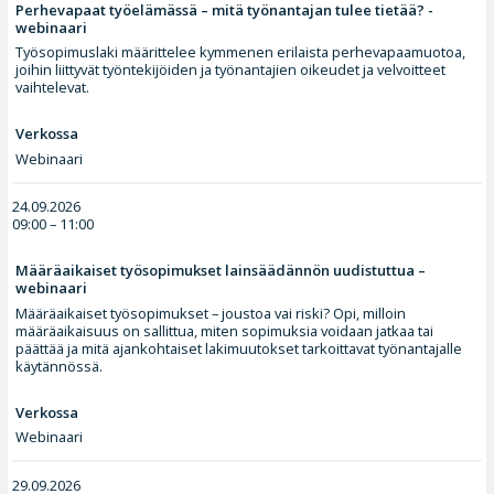
Perhevapaat työelämässä – mitä työnantajan tulee tietää? -
webinaari
Työsopimuslaki määrittelee kymmenen erilaista perhevapaamuotoa,
joihin liittyvät työntekijöiden ja työnantajien oikeudet ja velvoitteet
vaihtelevat.
Verkossa
Webinaari
24.09.2026
09:00 – 11:00
Määräaikaiset työsopimukset lainsäädännön uudistuttua –
webinaari
Määräaikaiset työsopimukset – joustoa vai riski? Opi, milloin
määräaikaisuus on sallittua, miten sopimuksia voidaan jatkaa tai
päättää ja mitä ajankohtaiset lakimuutokset tarkoittavat työnantajalle
käytännössä.
Verkossa
Webinaari
29.09.2026