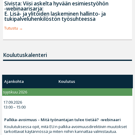
Sivista: Viisi askelta hyvään esimiestyöhön
-webinaarisarja:
E. Lisä- ja ylitöiden laskeminen hallinto- ja
tukipalveluhenkilöstön työsuhteessa
Tutustu
Koulutuskalenteri
Ajankohta
Koulutus
syyskuu 2026
17.09.2026
13:00 – 15:00
Palkka-avoimuus – Mitä työnantajan tulee tietää? -webinaari
Koulutuksessa opit, mitä EU:n palkka-avoimuusdirektiivin muutokset
tarkoittavat käytännössä ja miten niihin kannattaa valmistautua.