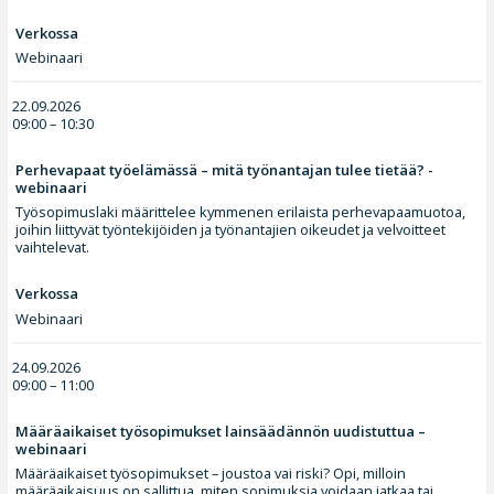
Verkossa
Webinaari
22.09.2026
09:00 – 10:30
Perhevapaat työelämässä – mitä työnantajan tulee tietää? -
webinaari
Työsopimuslaki määrittelee kymmenen erilaista perhevapaamuotoa,
joihin liittyvät työntekijöiden ja työnantajien oikeudet ja velvoitteet
vaihtelevat.
Verkossa
Webinaari
24.09.2026
09:00 – 11:00
Määräaikaiset työsopimukset lainsäädännön uudistuttua –
webinaari
Määräaikaiset työsopimukset – joustoa vai riski? Opi, milloin
määräaikaisuus on sallittua, miten sopimuksia voidaan jatkaa tai