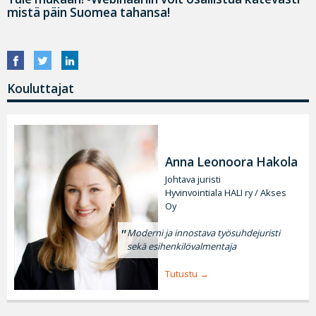
mistä päin Suomea tahansa!
Kouluttajat
Anna Leonoora Hakola
Johtava juristi
Hyvinvointiala HALI ry / Akses
Oy
Moderni ja innostava työsuhdejuristi
sekä esihenkilövalmentaja
Tutustu