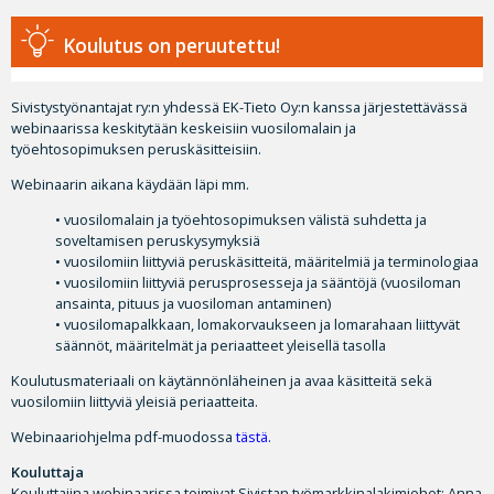
Koulutus on peruutettu!
Sivistystyönantajat ry:n yhdessä EK-Tieto Oy:n kanssa järjestettävässä
webinaarissa keskitytään keskeisiin vuosilomalain ja
työehtosopimuksen peruskäsitteisiin.
Webinaarin aikana käydään läpi mm.
• vuosilomalain ja työehtosopimuksen välistä suhdetta ja
soveltamisen peruskysymyksiä
• vuosilomiin liittyviä peruskäsitteitä, määritelmiä ja terminologiaa
• vuosilomiin liittyviä perusprosesseja ja sääntöjä (vuosiloman
ansainta, pituus ja vuosiloman antaminen)
• vuosilomapalkkaan, lomakorvaukseen ja lomarahaan liittyvät
säännöt, määritelmät ja periaatteet yleisellä tasolla
Koulutusmateriaali on käytännönläheinen ja avaa käsitteitä sekä
vuosilomiin liittyviä yleisiä periaatteita.
Webinaariohjelma pdf-muodossa
tästä
.
Kouluttaja
Kouluttajina webinaarissa toimivat Sivistan työmarkkinalakimiehet: Anna