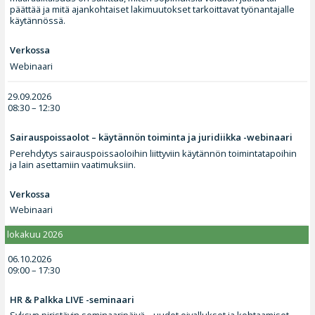
päättää ja mitä ajankohtaiset lakimuutokset tarkoittavat työnantajalle
käytännössä.
Verkossa
Webinaari
29.09.2026
08:30 – 12:30
Sairauspoissaolot – käytännön toiminta ja juridiikka -webinaari
Perehdytys sairauspoissaoloihin liittyviin käytännön toimintatapoihin
ja lain asettamiin vaatimuksiin.
Verkossa
Webinaari
lokakuu 2026
06.10.2026
09:00 – 17:30
HR & Palkka LIVE -seminaari