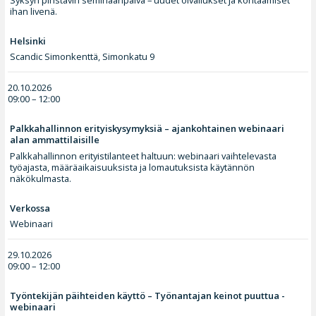
Syksyn piristävin seminaaripäivä – uudet oivallukset ja kohtaamiset
ihan livenä.
Helsinki
Scandic Simonkenttä, Simonkatu 9
20.10.2026
09:00 – 12:00
Palkkahallinnon erityiskysymyksiä – ajankohtainen webinaari
alan ammattilaisille
Palkkahallinnon erityistilanteet haltuun: webinaari vaihtelevasta
työajasta, määräaikaisuuksista ja lomautuksista käytännön
näkökulmasta.
Verkossa
Webinaari
29.10.2026
09:00 – 12:00
Työntekijän päihteiden käyttö – Työnantajan keinot puuttua -
webinaari