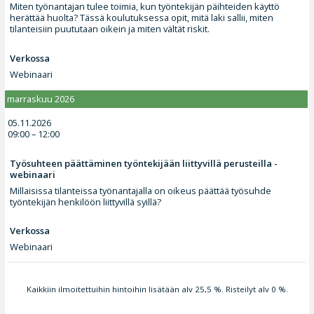
Miten työnantajan tulee toimia, kun työntekijän päihteiden käyttö
herättää huolta? Tässä koulutuksessa opit, mitä laki sallii, miten
tilanteisiin puututaan oikein ja miten vältät riskit.
Verkossa
Webinaari
marraskuu 2026
05.11.2026
09:00 – 12:00
Työsuhteen päättäminen työntekijään liittyvillä perusteilla -
webinaari
Millaisissa tilanteissa työnantajalla on oikeus päättää työsuhde
työntekijän henkilöön liittyvillä syillä?
Verkossa
Webinaari
Kaikkiin ilmoitettuihin hintoihin lisätään alv 25,5 %. Risteilyt alv 0 %.