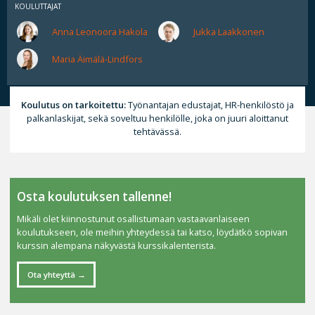
KOULUTTAJAT
Anna Leonoora Hakola
Jukka Laakkonen
Maria Äimälä-Lindfors
Koulutus on tarkoitettu:
Työnantajan edustajat, HR-henkilöstö ja
palkanlaskijat, sekä soveltuu henkilölle, joka on juuri aloittanut
tehtävässä.
Osta koulutuksen tallenne!
Mikäli olet kiinnostunut osallistumaan vastaavanlaiseen
koulutukseen, ole meihin yhteydessä tai katso, löydätkö sopivan
kurssin alempana näkyvästä kurssikalenterista.
Ota yhteyttä