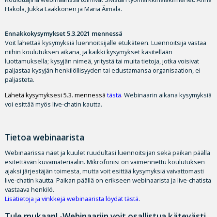
Hakola, Jukka Laakkonen ja Maria Äimälä.
Ennakkokysymykset 5.3.2021 mennessä
Voit lähettää kysymyksiä luennoitsijalle etukäteen. Luennoitsija vastaa
niihin koulutuksen aikana, ja kaikki kysymykset käsitellään
luottamuksella; kysyjän nimeä, yritystä tai muita tietoja, jotka voisivat
paljastaa kysyjän henkilöllisyyden tai edustamansa organisaation, ei
paljasteta.
Lähetä kysymyksesi 5.3. mennessä
tästä
.
Webinaarin aikana kysymyksiä
voi esittää myös live-chatin kautta.
Tietoa webinaarista
Webinaarissa näet ja kuulet ruudultasi luennoitsijan sekä paikan päällä
esitettävän kuvamateriaalin. Mikrofonisi on vaimennettu koulutuksen
ajaksi järjestäjän toimesta, mutta voit esittää kysymyksiä vaivattomasti
live-chatin kautta. Paikan päällä on erikseen webinaarista ja live-chatista
vastaava henkilö.
Lisätietoja ja vinkkejä webinaarista löydät tästä
.
Tule mukaan! -Webinaariin voit osallistua kätevästi