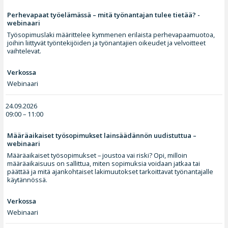
Perhevapaat työelämässä – mitä työnantajan tulee tietää? -
webinaari
Työsopimuslaki määrittelee kymmenen erilaista perhevapaamuotoa,
joihin liittyvät työntekijöiden ja työnantajien oikeudet ja velvoitteet
vaihtelevat.
Verkossa
Webinaari
24.09.2026
09:00 – 11:00
Määräaikaiset työsopimukset lainsäädännön uudistuttua –
webinaari
Määräaikaiset työsopimukset – joustoa vai riski? Opi, milloin
määräaikaisuus on sallittua, miten sopimuksia voidaan jatkaa tai
päättää ja mitä ajankohtaiset lakimuutokset tarkoittavat työnantajalle
käytännössä.
Verkossa
Webinaari