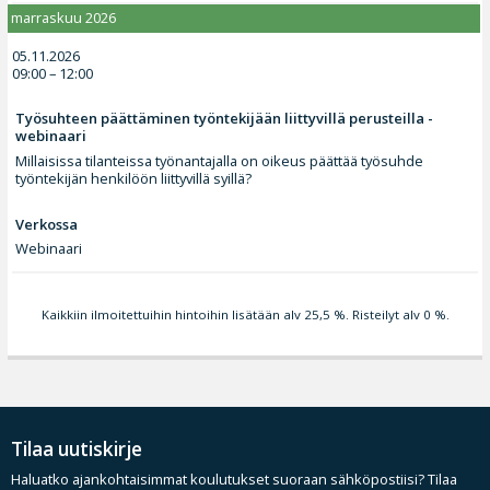
marraskuu 2026
05.11.2026
09:00 – 12:00
Työsuhteen päättäminen työntekijään liittyvillä perusteilla -
webinaari
Millaisissa tilanteissa työnantajalla on oikeus päättää työsuhde
työntekijän henkilöön liittyvillä syillä?
Verkossa
Webinaari
Kaikkiin ilmoitettuihin hintoihin lisätään alv 25,5 %. Risteilyt alv 0 %.
Tilaa uutiskirje
Haluatko ajankohtaisimmat koulutukset suoraan sähköpostiisi? Tilaa