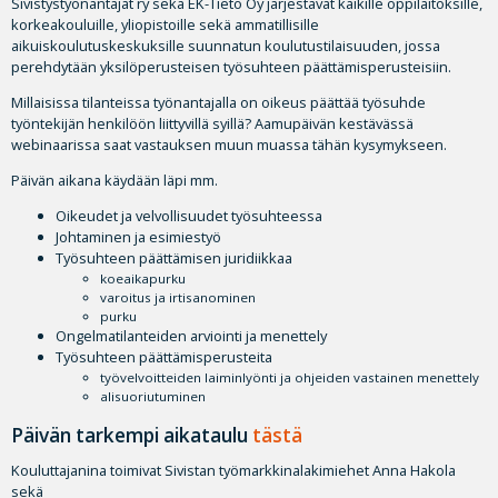
Sivistystyönantajat ry sekä EK-Tieto Oy järjestävät kaikille oppilaitoksille,
korkeakouluille, yliopistoille sekä ammatillisille
aikuiskoulutuskeskuksille suunnatun koulutustilaisuuden, jossa
perehdytään yksilöperusteisen työsuhteen päättämisperusteisiin.
Millaisissa tilanteissa työnantajalla on oikeus päättää työsuhde
työntekijän henkilöön liittyvillä syillä? Aamupäivän kestävässä
webinaarissa saat vastauksen muun muassa tähän kysymykseen.
Päivän aikana käydään läpi mm.
Oikeudet ja velvollisuudet työsuhteessa
Johtaminen ja esimiestyö
Työsuhteen päättämisen juridiikkaa
koeaikapurku
varoitus ja irtisanominen
purku
Ongelmatilanteiden arviointi ja menettely
Työsuhteen päättämisperusteita
työvelvoitteiden laiminlyönti ja ohjeiden vastainen menettely
alisuoriutuminen
Päivän tarkempi aikataulu
tästä
Kouluttajanina toimivat Sivistan työmarkkinalakimiehet Anna Hakola
sekä