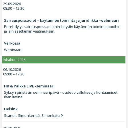
29.09.2026
08:30 – 12:30
Sairauspoissaolot – käytännön toiminta ja juridiikka -webinaari
Perehdytys sairauspoissaoloihin liittyviin käytännön toimintatapoihin
ja lain asettamiin vaatimuksiin.
Verkossa
Webinaari
lokakuu 2026
06.10.2026
09:00 – 17:30
HR & Palkka LIVE -seminaari
Syksyn piristävin seminaaripäivä – uudet oivallukset ja kohtaamiset
ihan livenä.
Helsinki
Scandic Simonkenttä, Simonkatu 9
20.10.2026