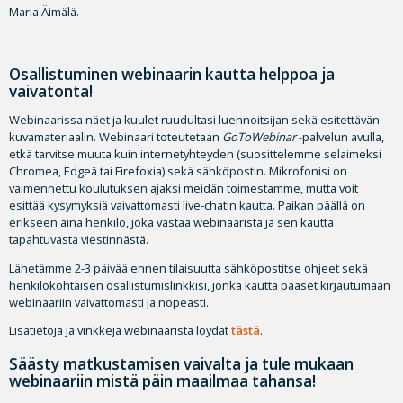
Maria Äimälä.
Osallistuminen webinaarin kautta helppoa ja
vaivatonta!
Webinaarissa näet ja kuulet ruudultasi luennoitsijan sekä esitettävän
kuvamateriaalin. Webinaari toteutetaan
GoToWebinar
-palvelun avulla,
etkä tarvitse muuta kuin internetyhteyden (suosittelemme selaimeksi
Chromea, Edgeä tai Firefoxia) sekä sähköpostin. Mikrofonisi on
vaimennettu koulutuksen ajaksi meidän toimestamme, mutta voit
esittää kysymyksiä vaivattomasti live-chatin kautta. Paikan päällä on
erikseen aina henkilö, joka vastaa webinaarista ja sen kautta
tapahtuvasta viestinnästä.
Lähetämme 2-3 päivää ennen tilaisuutta sähköpostitse ohjeet sekä
henkilökohtaisen osallistumislinkkisi, jonka kautta pääset kirjautumaan
webinaariin vaivattomasti ja nopeasti.
Lisätietoja ja vinkkejä webinaarista löydät
tästä
.
Säästy matkustamisen vaivalta ja tule mukaan
webinaariin mistä päin maailmaa tahansa!