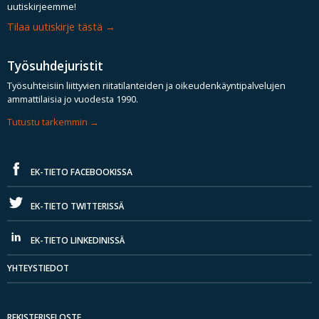
uutiskirjeemme!
Tilaa uutiskirje tästä
Työsuhdejuristit
Työsuhteisiin liittyvien riitatilanteiden ja oikeudenkäyntipalvelujen
ammattilaisia jo vuodesta 1990.
Tutustu tarkemmin
EK-TIETO FACEBOOKISSA
EK-TIETO TWITTERISSÄ
EK-TIETO LINKEDINISSÄ
YHTEYSTIEDOT
REKISTERISELOSTE