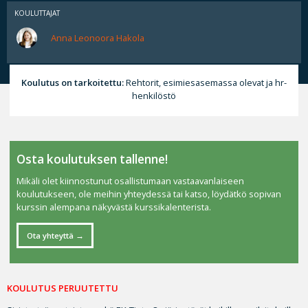
KOULUTTAJAT
Anna Leonoora Hakola
Koulutus on tarkoitettu:
Rehtorit, esimiesasemassa olevat ja hr-
henkilöstö
Osta koulutuksen tallenne!
Mikäli olet kiinnostunut osallistumaan vastaavanlaiseen
koulutukseen, ole meihin yhteydessä tai katso, löydätkö sopivan
kurssin alempana näkyvästä kurssikalenterista.
Ota yhteyttä
KOULUTUS PERUUTETTU