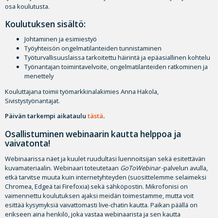
osa koulutusta.
Koulutuksen sisältö:
Johtaminen ja esimiestyö
Työyhteisön ongelmatilanteiden tunnistaminen
Työturvallisuuslaissa tarkoitettu häirintä ja epäasiallinen kohtelu
Työnantajan toimintavelvoite, ongelmatilanteiden ratkominen ja
menettely
Kouluttajana toimii työmarkkinalakimies Anna Hakola,
Sivistystyönantajat.
Päivän tarkempi aikataulu
tästä
.
Osallistuminen webinaarin kautta helppoa ja
vaivatonta!
Webinaarissa näet ja kuulet ruudultasi luennoitsijan sekä esitettävän
kuvamateriaalin. Webinaari toteutetaan
GoToWebinar
-palvelun avulla,
etkä tarvitse muuta kuin internetyhteyden (suosittelemme selaimeksi
Chromea, Edgeä tai Firefoxia) sekä sähköpostin. Mikrofonisi on
vaimennettu koulutuksen ajaksi meidän toimestamme, mutta voit
esittää kysymyksiä vaivattomasti live-chatin kautta. Paikan päällä on
erikseen aina henkilö, joka vastaa webinaarista ja sen kautta