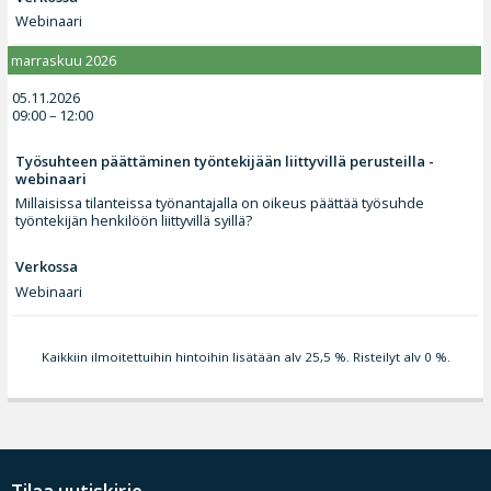
Webinaari
marraskuu 2026
05.11.2026
09:00 – 12:00
Työsuhteen päättäminen työntekijään liittyvillä perusteilla -
webinaari
Millaisissa tilanteissa työnantajalla on oikeus päättää työsuhde
työntekijän henkilöön liittyvillä syillä?
Verkossa
Webinaari
Kaikkiin ilmoitettuihin hintoihin lisätään alv 25,5 %. Risteilyt alv 0 %.