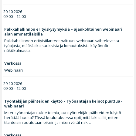
20.10.2026
09:00 – 12:00
Palkkahallinnon erityiskysymyksiä – ajankohtainen webinaari
alan ammattilaisille
Palkkahallinnon erityistilanteet haltuun: webinaari vaihtelevasta
työajasta, määräaikaisuuksista ja lomautuksista käytännön
näkökulmasta.
Verkossa
Webinaari
29.10.2026
09:00 – 12:00
Työntekijän päihteiden käyttö – Työnantajan keinot puuttua -
webinaari
Miten työnantajan tulee toimia, kun työntekijän päihteiden käyttö
herättää huolta? Tässä koulutuksessa opit, mitä laki sallii, miten
tilanteisiin puututaan oikein ja miten vältät riskit.
Verkossa