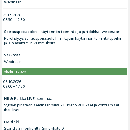
Webinaari
29.09.2026
08:30 – 12:30
Sairauspoissaolot – käytännön toiminta ja juridiikka -webinaari
Perehdytys sairauspoissaoloihin liittyviin käytännön toimintatapoihin
ja lain asettamiin vaatimuksiin.
Verkossa
Webinaari
lokakuu 2026
06.10.2026
09:00 – 17:30
HR & Palkka LIVE -seminaari
Syksyn piristävin seminaaripäivä – uudet oivallukset ja kohtaamiset
ihan livenä.
Helsinki
Scandic Simonkenttä, Simonkatu 9