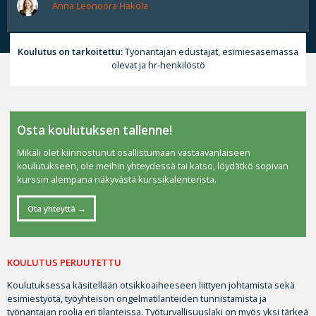
Anna Leonoora Hakola
Koulutus on tarkoitettu:
Työnantajan edustajat, esimiesasemassa
olevat ja hr-henkilöstö
Osta koulutuksen tallenne!
Mikäli olet kiinnostunut osallistumaan vastaavanlaiseen
koulutukseen, ole meihin yhteydessä tai katso, löydätkö sopivan
kurssin alempana näkyvästä kurssikalenterista.
Ota yhteyttä
KOULUTUS PERUUTETTU
Koulutuksessa käsitellään otsikkoaiheeseen liittyen johtamista sekä
esimiestyötä, työyhteisön ongelmatilanteiden tunnistamista ja
työnantajan roolia eri tilanteissa. Työturvallisuuslaki on myös yksi tärkeä