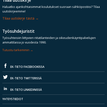
Tilaa uutiskirje
Haluatko ajankohtaisimmat koulutukset suoraan sähköpostiisi? Tilaa
uutiskirjeemme!
Tilaa uutiskirje tästä
Työsuhdejuristit
Työsuhteisiin liittyvien riitatilanteiden ja oikeudenkäyntipalvelujen
ammattilaisia jo vuodesta 1990.
Tutustu tarkemmin
EK-TIETO FACEBOOKISSA
EK-TIETO TWITTERISSÄ
EK-TIETO LINKEDINISSÄ
YHTEYSTIEDOT