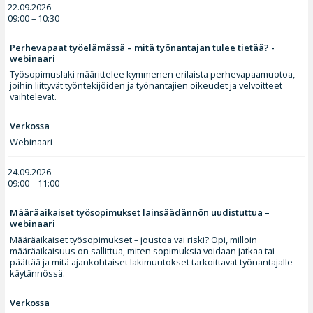
22.09.2026
09:00 – 10:30
Perhevapaat työelämässä – mitä työnantajan tulee tietää? -
webinaari
Työsopimuslaki määrittelee kymmenen erilaista perhevapaamuotoa,
joihin liittyvät työntekijöiden ja työnantajien oikeudet ja velvoitteet
vaihtelevat.
Verkossa
Webinaari
24.09.2026
09:00 – 11:00
Määräaikaiset työsopimukset lainsäädännön uudistuttua –
webinaari
Määräaikaiset työsopimukset – joustoa vai riski? Opi, milloin
määräaikaisuus on sallittua, miten sopimuksia voidaan jatkaa tai
päättää ja mitä ajankohtaiset lakimuutokset tarkoittavat työnantajalle
käytännössä.
Verkossa