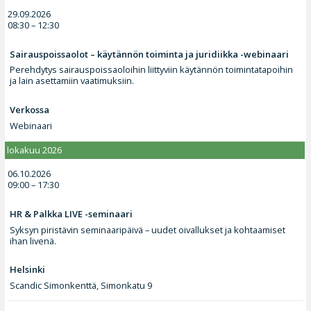
29.09.2026
08:30 – 12:30
Sairauspoissaolot – käytännön toiminta ja juridiikka -webinaari
Perehdytys sairauspoissaoloihin liittyviin käytännön toimintatapoihin
ja lain asettamiin vaatimuksiin.
Verkossa
Webinaari
lokakuu 2026
06.10.2026
09:00 – 17:30
HR & Palkka LIVE -seminaari
Syksyn piristävin seminaaripäivä – uudet oivallukset ja kohtaamiset
ihan livenä.
Helsinki
Scandic Simonkenttä, Simonkatu 9