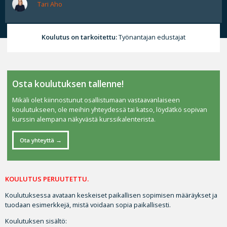
Tari Aho
Koulutus on tarkoitettu:
Työnantajan edustajat
Osta koulutuksen tallenne!
Mikäli olet kiinnostunut osallistumaan vastaavanlaiseen
koulutukseen, ole meihin yhteydessä tai katso, löydätkö sopivan
kurssin alempana näkyvästä kurssikalenterista.
Ota yhteyttä
KOULUTUS PERUUTETTU.
Koulutuksessa avataan keskeiset paikallisen sopimisen määräykset ja
tuodaan esimerkkejä, mistä voidaan sopia paikallisesti.
Koulutuksen sisältö: