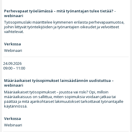
Perhevapaat työelämässä – mitä työnantajan tulee tietää? -
webinaari
Työsopimuslaki määrittelee kymmenen erilaista perhevapaamuotoa,
joihin liittyvät työntekijöiden ja työnantajien oikeudet ja velvoitteet
vaihtelevat.
Verkossa
Webinaari
24.09.2026
09:00 – 11:00
Määräaikaiset työsopimukset lainsäädännön uudistuttua –
webinaari
Määräaikaiset työsopimukset – joustoa vai riski? Opi, milloin
määräaikaisuus on sallittua, miten sopimuksia voidaan jatkaa tai
päättää ja mitä ajankohtaiset lakimuutokset tarkoittavat työnantajalle
käytännössä.
Verkossa
Webinaari