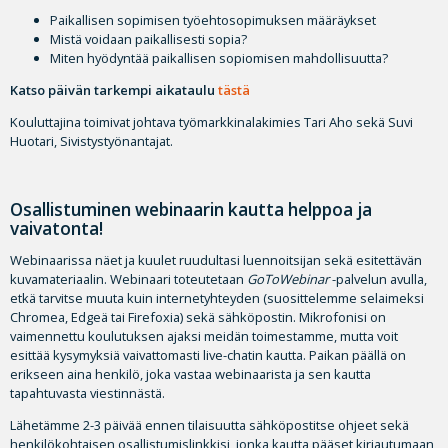
Paikallisen sopimisen työehtosopimuksen määräykset
Mistä voidaan paikallisesti sopia?
Miten hyödyntää paikallisen sopiomisen mahdollisuutta?
Katso päivän tarkempi aikataulu
tästä
Kouluttajina toimivat johtava työmarkkinalakimies Tari Aho sekä Suvi
Huotari, Sivistystyönantajat.
Osallistuminen webinaarin kautta helppoa ja
vaivatonta!
Webinaarissa näet ja kuulet ruudultasi luennoitsijan sekä esitettävän
kuvamateriaalin. Webinaari toteutetaan
GoToWebinar
-palvelun avulla,
etkä tarvitse muuta kuin internetyhteyden (suosittelemme selaimeksi
Chromea, Edgeä tai Firefoxia) sekä sähköpostin. Mikrofonisi on
vaimennettu koulutuksen ajaksi meidän toimestamme, mutta voit
esittää kysymyksiä vaivattomasti live-chatin kautta. Paikan päällä on
erikseen aina henkilö, joka vastaa webinaarista ja sen kautta
tapahtuvasta viestinnästä.
Lähetämme 2-3 päivää ennen tilaisuutta sähköpostitse ohjeet sekä
henkilökohtaisen osallistumislinkkisi, jonka kautta pääset kirjautumaan