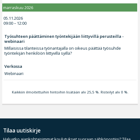
marraskuu 2026
05.11.2026
09:00 – 12:00
Työsuhteen päättäminen työntekijään liittyvillä perusteilla -
webinaari
Millaisissa tilanteissa työnantajalla on oikeus päättää työsuhde
työntekijän henkilöön liittyvillä syillä?
Verkossa
Webinaari
Kaikkiin ilmoitettuihin hintoihin lisätään alv 25,5 %. Risteilyt alv 0 %.
Tilaa uutiskirje
Haluatko ajankohtaisimmat koulutukset suoraan sähköpostiisi? Tilaa