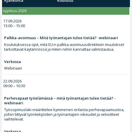
Ajankohta
Koulutus
syyskuu 2026
17.09.2026
13:00 – 15:00
Palkka-avoimuus – Mitä työnantajan tulee tietää? -webinaari
Koulutuksessa opit, mitä EU:n palkka-avoimuusdirektiivin muutokset
tarkoittavat käytännössä ja miten niihin kannattaa valmistautua.
Verkossa
Webinaari
22.09.2026
09:00 – 10:30
Perhevapaat työelämässä – mitä työnantajan tulee tietää? -
webinaari
Työsopimuslaki määrittelee kymmenen erilaista perhevapaamuotoa,
joihin liittyvät työntekijöiden ja työnantajien oikeudet ja velvoitteet
vaihtelevat.
Verkossa