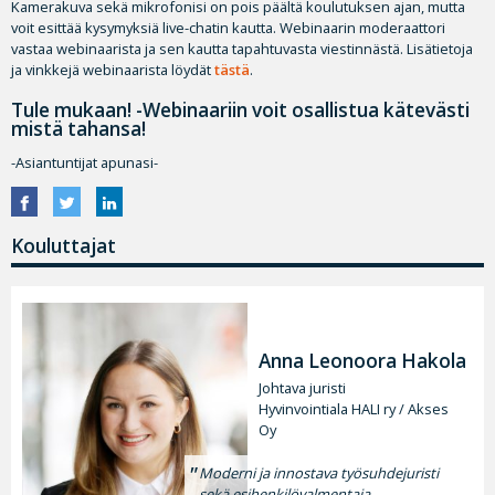
Kamerakuva sekä mikrofonisi on pois päältä koulutuksen ajan, mutta
voit esittää kysymyksiä live-chatin kautta. Webinaarin moderaattori
vastaa webinaarista ja sen kautta tapahtuvasta viestinnästä. Lisätietoja
ja vinkkejä webinaarista löydät
tästä
.
Tule mukaan! -Webinaariin voit osallistua kätevästi
mistä tahansa!
-Asiantuntijat apunasi-
Kouluttajat
Anna Leonoora Hakola
Johtava juristi
Hyvinvointiala HALI ry / Akses
Oy
Moderni ja innostava työsuhdejuristi
sekä esihenkilövalmentaja