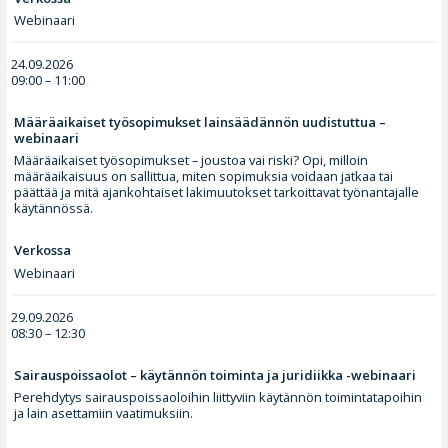
Webinaari
24.09.2026
09:00 – 11:00
Määräaikaiset työsopimukset lainsäädännön uudistuttua –
webinaari
Määräaikaiset työsopimukset – joustoa vai riski? Opi, milloin
määräaikaisuus on sallittua, miten sopimuksia voidaan jatkaa tai
päättää ja mitä ajankohtaiset lakimuutokset tarkoittavat työnantajalle
käytännössä.
Verkossa
Webinaari
29.09.2026
08:30 – 12:30
Sairauspoissaolot – käytännön toiminta ja juridiikka -webinaari
Perehdytys sairauspoissaoloihin liittyviin käytännön toimintatapoihin
ja lain asettamiin vaatimuksiin.