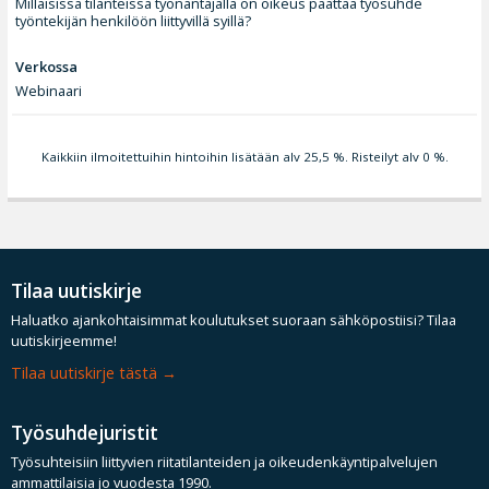
Millaisissa tilanteissa työnantajalla on oikeus päättää työsuhde
työntekijän henkilöön liittyvillä syillä?
Verkossa
Webinaari
Kaikkiin ilmoitettuihin hintoihin lisätään alv 25,5 %. Risteilyt alv 0 %.
Tilaa uutiskirje
Haluatko ajankohtaisimmat koulutukset suoraan sähköpostiisi? Tilaa
uutiskirjeemme!
Tilaa uutiskirje tästä
Työsuhdejuristit
Työsuhteisiin liittyvien riitatilanteiden ja oikeudenkäyntipalvelujen
ammattilaisia jo vuodesta 1990.