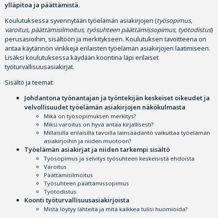
ylläpitoa ja päättämistä.
Koulutuksessa syvennytään työelämän asiakirjojen (
työsopimus,
varoitus, päättämisilmoitus, työsuhteen päättämissopimus, työtodistus
)
perusasioihin, sisältöön ja merkitykseen. Koulutuksen tavoitteena on
antaa käytännön vinkkejä erilaisten työelämän asiakirjojen laatimiseen.
Lisäksi koulutuksessa käydään koontina läpi erilaiset
työturvallisuusasiakirjat.
Sisältö ja teemat:
Johdantona työnantajan ja työntekijän keskeiset oikeudet ja
velvollisuudet työelämän asiakirjojen näkökulmasta
Mikä on työsopimuksen merkitys?
Miksi varoitus on hyvä antaa kirjallisesti?
Millaisilla erilaisilla tavoilla lainsäädäntö vaikuttaa työelämän
asiakirjoihin ja niiden muotoon?
Työelämän asiakirjat ja niiden tarkempi sisältö
Työsopimus ja selvitys työsuhteen keskeisistä ehdoista
Varoitus
Päättämisilmoitus
Työsuhteen päättämissopimus
Työtodistus
Koonti työturvallisuusasiakirjoista
Mistä löytyy lähteitä ja mitä kaikkea tulisi huomioida?