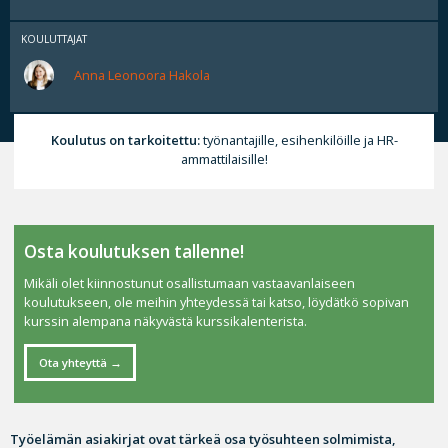
KOULUTTAJAT
Anna Leonoora Hakola
Koulutus on tarkoitettu:
työnantajille, esihenkilöille ja HR-
ammattilaisille!
Osta koulutuksen tallenne!
Mikäli olet kiinnostunut osallistumaan vastaavanlaiseen
koulutukseen, ole meihin yhteydessä tai katso, löydätkö sopivan
kurssin alempana näkyvästä kurssikalenterista.
Ota yhteyttä
Työelämän asiakirjat ovat tärkeä osa työsuhteen solmimista,