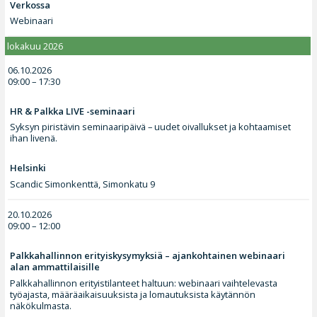
Verkossa
Webinaari
lokakuu 2026
06.10.2026
09:00 – 17:30
HR & Palkka LIVE -seminaari
Syksyn piristävin seminaaripäivä – uudet oivallukset ja kohtaamiset
ihan livenä.
Helsinki
Scandic Simonkenttä, Simonkatu 9
20.10.2026
09:00 – 12:00
Palkkahallinnon erityiskysymyksiä – ajankohtainen webinaari
alan ammattilaisille
Palkkahallinnon erityistilanteet haltuun: webinaari vaihtelevasta
työajasta, määräaikaisuuksista ja lomautuksista käytännön
näkökulmasta.