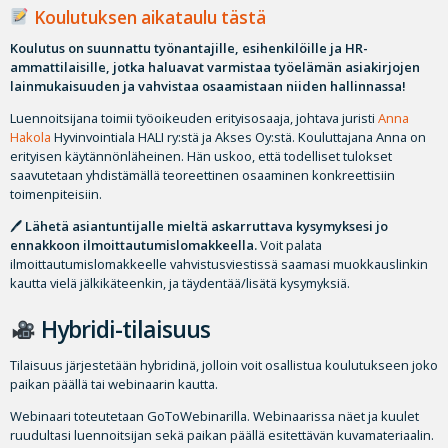
Koulutuksen aikataulu tästä
Koulutus on suunnattu työnantajille, esihenkilöille ja HR-
ammattilaisille, jotka haluavat varmistaa työelämän asiakirjojen
lainmukaisuuden ja vahvistaa osaamistaan niiden hallinnassa!
Luennoitsijana toimii työoikeuden erityisosaaja, johtava juristi
Anna
Hakola
Hyvinvointiala HALI ry:stä ja Akses Oy:stä. Kouluttajana Anna on
erityisen käytännönläheinen. Hän uskoo, että todelliset tulokset
saavutetaan yhdistämällä teoreettinen osaaminen konkreettisiin
toimenpiteisiin.
🖊
Lähetä asiantuntijalle mieltä askarruttava kysymyksesi jo
ennakkoon ilmoittautumislomakkeella.
Voit palata
ilmoittautumislomakkeelle vahvistusviestissä saamasi muokkauslinkin
kautta vielä jälkikäteenkin, ja täydentää/lisätä kysymyksiä.
Hybridi-tilaisuus
Tilaisuus järjestetään hybridinä, jolloin voit osallistua koulutukseen joko
paikan päällä tai webinaarin kautta.
Webinaari toteutetaan GoToWebinarilla. Webinaarissa näet ja kuulet
ruudultasi luennoitsijan sekä paikan päällä esitettävän kuvamateriaalin.