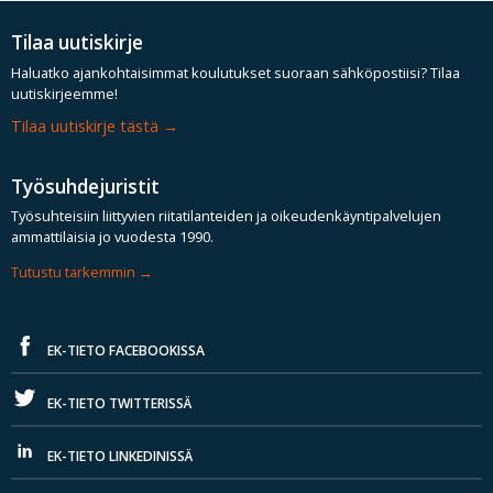
Tilaa uutiskirje
Haluatko ajankohtaisimmat koulutukset suoraan sähköpostiisi? Tilaa
uutiskirjeemme!
Tilaa uutiskirje tästä
Työsuhdejuristit
Työsuhteisiin liittyvien riitatilanteiden ja oikeudenkäyntipalvelujen
ammattilaisia jo vuodesta 1990.
Tutustu tarkemmin
EK-TIETO FACEBOOKISSA
EK-TIETO TWITTERISSÄ
EK-TIETO LINKEDINISSÄ