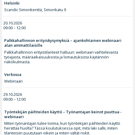
Helsinki
Scandic Simonkenttä, Simonkatu 9
20.10.2026
09:00 – 12:00
Palkkahallinnon erityiskysymyksiä – ajankohtainen webinaari
alan ammattilaisille
Palkkahallinnon erityistilanteet haltuun: webinaari vaihtelevasta
työajasta, määräaikaisuuksista ja lomautuksista käytännön
näkökulmasta.
Verkossa
Webinaari
29.10.2026
09:00 – 12:00
Työntekijän päihteiden käyttö – Työnantajan keinot puuttua -
webinaari
Miten työnantajan tulee toimia, kun työntekijän päihteiden käyttö
herättää huolta? Tässä koulutuksessa opit, mitä laki sallii, miten
tilanteisiin puututaan oikein ja miten vältät riskit.