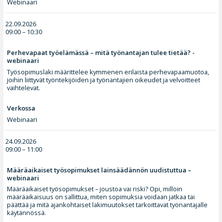
Webinaari
22.09.2026
09:00 – 10:30
Perhevapaat työelämässä – mitä työnantajan tulee tietää? -
webinaari
Työsopimuslaki määrittelee kymmenen erilaista perhevapaamuotoa,
joihin liittyvät työntekijöiden ja työnantajien oikeudet ja velvoitteet
vaihtelevat.
Verkossa
Webinaari
24.09.2026
09:00 – 11:00
Määräaikaiset työsopimukset lainsäädännön uudistuttua –
webinaari
Määräaikaiset työsopimukset – joustoa vai riski? Opi, milloin
määräaikaisuus on sallittua, miten sopimuksia voidaan jatkaa tai
päättää ja mitä ajankohtaiset lakimuutokset tarkoittavat työnantajalle
käytännössä.