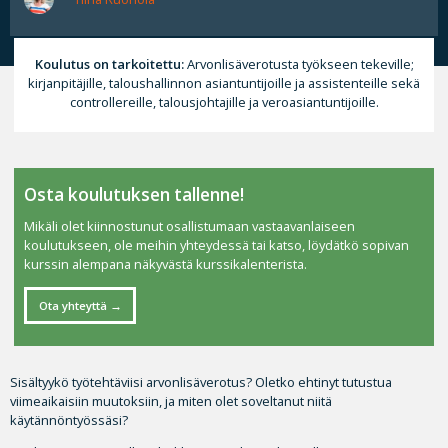
Koulutus on tarkoitettu:
Arvonlisäverotusta työkseen tekeville;
kirjanpitäjille, taloushallinnon asiantuntijoille ja assistenteille sekä
controllereille, talousjohtajille ja veroasiantuntijoille.
Osta koulutuksen tallenne!
Mikäli olet kiinnostunut osallistumaan vastaavanlaiseen
koulutukseen, ole meihin yhteydessä tai katso, löydätkö sopivan
kurssin alempana näkyvästä kurssikalenterista.
Ota yhteyttä
Sisältyykö työtehtäviisi arvonlisäverotus? Oletko ehtinyt tutustua
viimeaikaisiin muutoksiin, ja miten olet soveltanut niitä
käytännöntyössäsi?