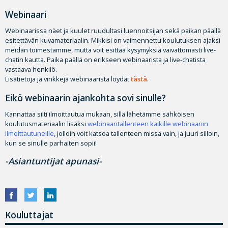
Webinaari
Webinaarissa näet ja kuulet ruudultasi luennoitsijan sekä paikan päällä
esitettävän kuvamateriaalin. Mikkisi on vaimennettu koulutuksen ajaksi
meidän toimestamme, mutta voit esittää kysymyksiä vaivattomasti live-
chatin kautta. Paika päällä on erikseen webinaarista ja live-chatista
vastaava henkilö.
Lisätietoja ja vinkkejä webinaarista löydät
tästä
.
Eikö webinaarin ajankohta sovi sinulle?
Kannattaa silti ilmoittautua mukaan, sillä lähetämme sähköisen
koulutusmateriaalin lisäksi
webinaaritallenteen kaikille webinaariin
ilmoittautuneille
, jolloin voit katsoa tallenteen missä vain, ja juuri silloin,
kun se sinulle parhaiten sopii!
-Asiantuntijat apunasi-
Kouluttajat