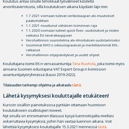
Koulutus antaa sinulle tehokkaat työvälineet käsitellä
arvonlisäverotusta, sillä koulutuksen aikana käydään läpi mm.
1.7.2021 voimaan tulevat verkkokaupan alv-muutokset
pääkohdittain
1.1.2021 muuttunut vähäisen toiminnan raja
1.1.2020 voimaan tulleet quick fixes -uudistukset ja niiden
vaikutus EU-tavarakauppaan
Verohallinnon suunnitelma alv-ilmoituksen uudistamiseksi
Uusimmat KHO:n oikeustapaukset ja merkittävimmät KVL-
ratkaisut
Verohallinnon ohjepäivitykset ja uudet ohjeet
Kouluttajana toimii EK:n veroasiantuntija
Tiina Ruohola
, joka toimii myös
ainoana Suomen edustajana VAT Expert Group:n komission
asiantuntijatyöryhmässä (kausi 2019-2022).
Tilaisuuden tarkempi ohjelma ja aikataulu
tästä.
Lähetä kysymyksesi kouluttajalle etukäteen!
Kurssin sisällön painotuksissa pyritään ottamaan huomioon
koulutukseen osallistujien toiveet.
Nyt sinulla on erinomainen tilaisuus kysyä luennoitsijalta mieltäsi
askarruttavia kysymyksiä, joihin hän vastaa luennon aikana. Voit
lähettää kysymyksesi kouluttajalle 15.3.2021 mennessä
tästä
.