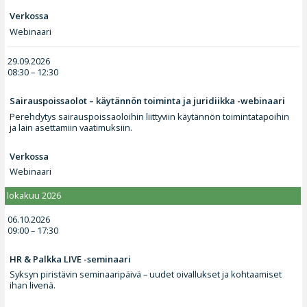
Verkossa
Webinaari
29.09.2026
08:30 – 12:30
Sairauspoissaolot – käytännön toiminta ja juridiikka -webinaari
Perehdytys sairauspoissaoloihin liittyviin käytännön toimintatapoihin
ja lain asettamiin vaatimuksiin.
Verkossa
Webinaari
lokakuu 2026
06.10.2026
09:00 – 17:30
HR & Palkka LIVE -seminaari
Syksyn piristävin seminaaripäivä – uudet oivallukset ja kohtaamiset
ihan livenä.