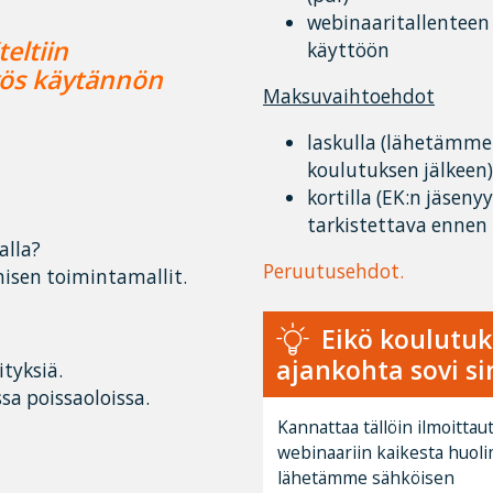
webinaaritallenteen 
eltiin
käyttöön
myös käytännön
Maksuvaihtoehdot
laskulla (lähetämme
koulutuksen jälkeen)
kortilla (EK:n jäseny
tarkistettava ennen
alla?
Peruutusehdot.
isen toimintamallit.
Eikö koulutu
ajankohta sovi si
tyksiä.
sa poissaoloissa.
Kannattaa tällöin ilmoitta
webinaariin kaikesta huolim
lähetämme sähköisen