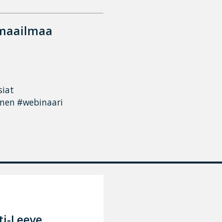
 maailmaa
siat
nen #webinaari
ti-Leeve