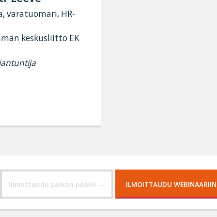
a, varatuomari, HR-
ämän keskusliitto EK
antuntija
Ilmoittaudu paikan päälle
ILMOITTAUDU WEBINAARIIN