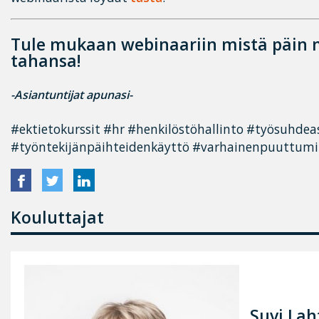
Tule mukaan webinaariin mistä päin
tahansa!
-Asiantuntijat apunasi-
#ektietokurssit #hr #henkilöstöhallinto #työsuhdea
#työntekijänpäihteidenkäyttö #varhainenpuuttumi
Kouluttajat
Suvi Lah