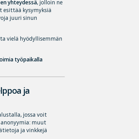
sen yhteydessä
, jolloin ne
t esittää kysymyksiä
ja juuri sinun
sta vielä hyödyllisemmän
oimia työpaikalla
lppoa ja
ustalla, jossa voit
on anonyymia: muut
tietoja ja vinkkejä