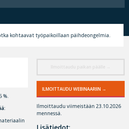
, jotka kohtaavat työpaikoillaan päihdeongelmia.
Ilmoittaudu paikan päälle
ILMOITTAUDU WEBINAARIIN
5 %.
Ilmoittaudu viimeistään 23.10.2026
ää
:
mennessä.
ateriaalin
Lisätiedot: