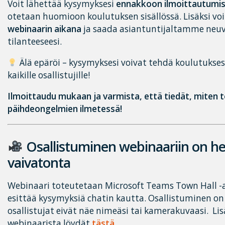
Voit lähettää kysymyksesi
ennakkoon ilmoittautumi
otetaan huomioon koulutuksen sisällössä. Lisäksi voi
webinaarin aikana
ja saada asiantuntijaltamme neuvo
tilanteeseesi.
Älä epäröi – kysymyksesi voivat tehdä koulutukse
kaikille osallistujille!
Ilmoittaudu mukaan ja varmista, että tiedät, miten t
päihdeongelmien ilmetessä!
Osallistuminen webinaariin on he
vaivatonta
Webinaari toteutetaan Microsoft Teams Town Hall -al
esittää kysymyksiä chatin kautta. Osallistuminen 
osallistujat eivät näe nimeäsi tai kamerakuvaasi. Lisä
webinaarista löydät
tästä
.