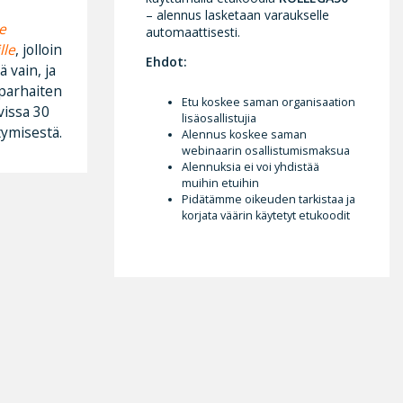
– alennus lasketaan varaukselle
e
automaattisesti.
lle
, jolloin
Ehdot:
 vain, ja
e parhaiten
Etu koskee saman organisaation
vissa 30
lisäosallistujia
tymisestä.
Alennus koskee saman
webinaarin osallistumismaksua
Alennuksia ei voi yhdistää
muihin etuihin
Pidätämme oikeuden tarkistaa ja
korjata väärin käytetyt etukoodit