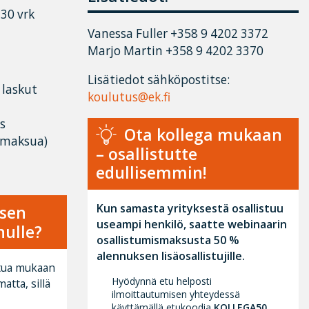
30 vrk
Vanessa Fuller
+358 9 4202 3372
Marjo Martin
+358 9 4202 3370
Lisätiedot sähköpostitse:
 laskut
koulutus@ek.fi
ys
Ota kollega mukaan
 maksua)
– osallistutte
edullisemmin!
Kun samasta yrityksestä osallistuu
ksen
useampi henkilö, saatte webinaarin
nulle?
osallistumismaksusta 50 %
alennuksen lisäosallistujille.
utua mukaan
Hyödynnä etu helposti
atta, sillä
ilmoittautumisen yhteydessä
käyttämällä etukoodia
KOLLEGA50