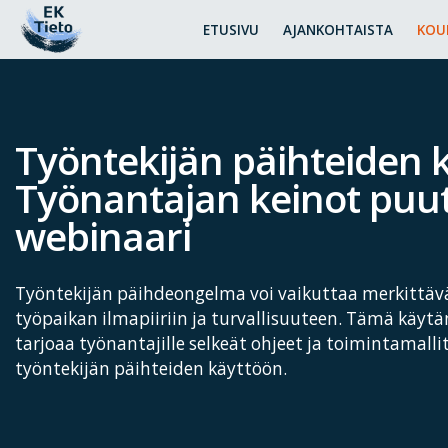
ETUSIVU
AJANKOHTAISTA
KOU
Työntekijän päihteiden k
Työnantajan keinot puut
webinaari
Työntekijän päihdeongelma voi vaikuttaa merkittävä
työpaikan ilmapiiriin ja turvallisuuteen. Tämä käy
tarjoaa työnantajille selkeät ohjeet ja toimintamallit
työntekijän päihteiden käyttöön.