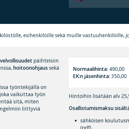
ilöstölle, esihenkilöille sekä muille vastuuhenkilöille
velvollisuudet
päihteisiin
nssa,
hoitoonohjaus
sekä
Normaalihinta:
490,00
EK:n jäsenhinta:
350,00
issa työntekijällä on
joka vaikuttaa työn
Hintoihin lisätään alv 25,
entää sitä, miten
Osallistumismaksu sisält
gelmiin liittyviä
sähköisen koulutusm
(pdf)