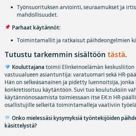
Työnsuorituksen arviointi, seuraamukset ja irt
mahdollisuudet.
Parhaat käytännöt:
Toimintamallit ja ratkaisut päihdeongelmien kä
Tutustu tarkemmin sisältöön
tästä
.
Kouluttajana
toimii Elinkeinoelämän keskusliiton
vastuualueen asiantuntija: varatuomari sekä HR-pää
Hän on selkeäsanainen ja pidetty luennoitsija, jonka
konkretisoituu käytäntöön. Suvi tuo koulutuksiin va
käytännönosaamista toimiessaan itse EK:n HR-päälli
osallistujille selkeitä toimintamalleja vaativiin työel
Onko mielessäsi kysymyksiä työntekijöiden päihde
käsittelystä?