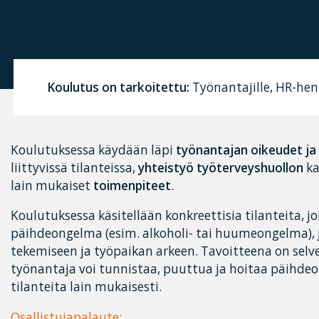
Koulutus on tarkoitettu:
Työnantajille, HR-henk
Koulutuksessa käydään läpi
työnantajan oikeudet ja 
liittyvissä tilanteissa,
yhteistyö työterveyshuollon
ka
lain mukaiset
toimenpiteet
.
Koulutuksessa käsitellään konkreettisia tilanteita, jo
päihdeongelma (esim. alkoholi- tai huumeongelma), 
tekemiseen ja työpaikan arkeen. Tavoitteena on selv
työnantaja voi tunnistaa, puuttua ja hoitaa päihdeon
tilanteita lain mukaisesti.
Osallistujapalaute: