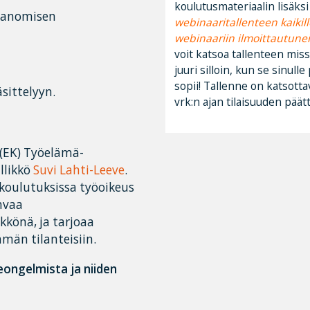
koulutusmateriaalin lisäksi
isanomisen
webinaaritallenteen kaikill
webinaariin ilmoittautunei
voit katsoa tallenteen missä
juuri silloin, kun se sinull
sopii! Tallenne on katsotta
sittelyyn.
vrk:n ajan tilaisuuden päät
 (EK) Työelämä-
llikkö
Suvi Lahti-Leeve
.
 koulutuksissa työoikeus
hvaa
kkönä, ja tarjoaa
ämän tilanteisiin.
ongelmista ja niiden