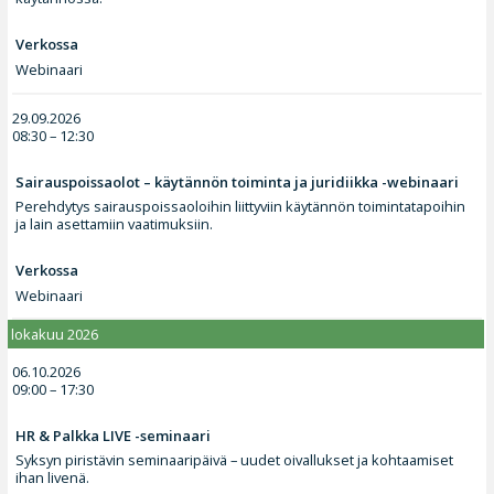
Verkossa
Webinaari
29.09.2026
08:30 – 12:30
Sairauspoissaolot – käytännön toiminta ja juridiikka -webinaari
Perehdytys sairauspoissaoloihin liittyviin käytännön toimintatapoihin
ja lain asettamiin vaatimuksiin.
Verkossa
Webinaari
lokakuu 2026
06.10.2026
09:00 – 17:30
HR & Palkka LIVE -seminaari
Syksyn piristävin seminaaripäivä – uudet oivallukset ja kohtaamiset
ihan livenä.