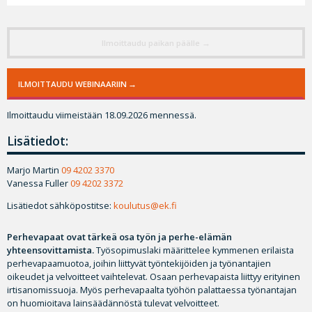
Ilmoittaudu paikan päälle
ILMOITTAUDU WEBINAARIIN
Ilmoittaudu viimeistään 18.09.2026 mennessä.
Lisätiedot:
Marjo Martin
09 4202 3370
Vanessa Fuller
09 4202 3372
Lisätiedot sähköpostitse:
koulutus@ek.fi
Perhevapaat ovat tärkeä osa työn ja perhe-elämän
yhteensovittamista.
Työsopimuslaki määrittelee kymmenen erilaista
perhevapaamuotoa, joihin liittyvät työntekijöiden ja työnantajien
oikeudet ja velvoitteet vaihtelevat. Osaan perhevapaista liittyy erityinen
irtisanomissuoja. Myös perhevapaalta työhön palattaessa työnantajan
on huomioitava lainsäädännöstä tulevat velvoitteet.