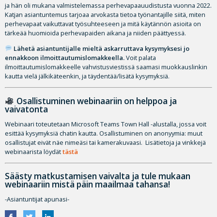
ja hän oli mukana valmistelemassa perhevapaauudistusta vuonna 2022.
Katjan asiantuntemus tarjoaa arvokasta tietoa työnantajille siitä, miten
perhevapaat vaikuttavat työsuhteeseen ja mitä käytännön asioita on
tärkeää huomioida perhevapaiden aikana ja niiden päättyessä.
Lähetä asiantuntijalle mieltä askarruttava kysymyksesi jo
ennakkoon ilmoittautumislomakkeella.
Voit palata
ilmoittautumislomakkeelle vahvistusviestissä saamasi muokkauslinkin
kautta vielä jälkikäteenkin, ja täydentää/lisätä kysymyksiä.
Osallistuminen webinaariin on helppoa ja
vaivatonta
Webinaari toteutetaan Microsoft Teams Town Hall -alustalla, jossa voit
esittää kysymyksiä chatin kautta. Osallistuminen on anonyymia: muut
osallistujat eivät näe nimeäsi tai kamerakuvaasi. Lisätietoja ja vinkkejä
webinaarista löydät
tästä
Säästy matkustamisen vaivalta ja tule mukaan
webinaariin mistä päin maailmaa tahansa!
-Asiantuntijat apunasi-