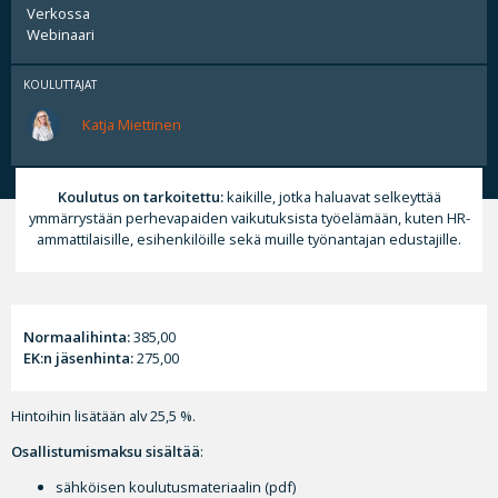
Verkossa
Webinaari
KOULUTTAJAT
Katja Miettinen
Koulutus on tarkoitettu:
kaikille, jotka haluavat selkeyttää
ymmärrystään perhevapaiden vaikutuksista työelämään, kuten HR-
ammattilaisille, esihenkilöille sekä muille työnantajan edustajille.
Normaalihinta:
385,00
EK:n jäsenhinta:
275,00
Hintoihin lisätään alv 25,5 %.
Osallistumismaksu sisältää
:
sähköisen koulutusmateriaalin (pdf)