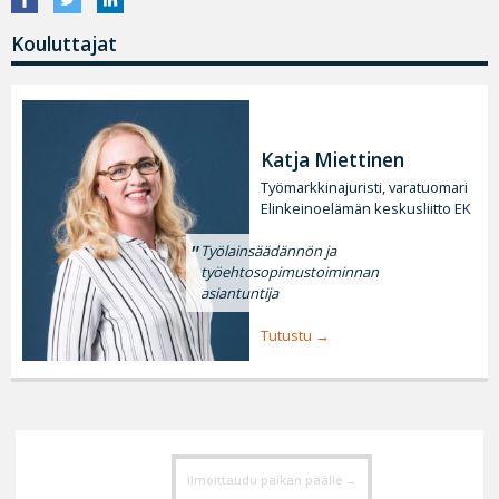
Kouluttajat
Katja Miettinen
Työmarkkinajuristi, varatuomari
Elinkeinoelämän keskusliitto EK
Työlainsäädännön ja
työehtosopimustoiminnan
asiantuntija
Tutustu
Ilmoittaudu paikan päälle