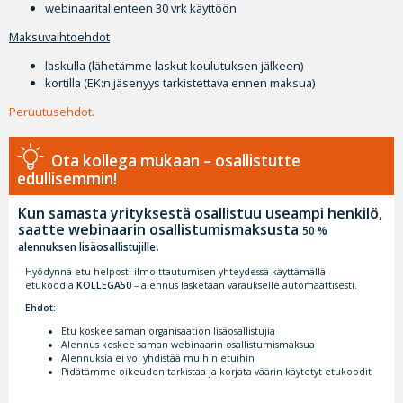
webinaaritallenteen 30 vrk käyttöön
Maksuvaihtoehdot
laskulla (lähetämme laskut koulutuksen jälkeen)
kortilla (EK:n jäsenyys tarkistettava ennen maksua)
Peruutusehdot.
Ota kollega mukaan – osallistutte
edullisemmin!
Kun samasta yrityksestä osallistuu useampi henkilö,
saatte webinaarin osallistumismaksusta
50 %
.
alennuksen lisäosallistujille
Hyödynnä etu helposti ilmoittautumisen yhteydessä käyttämällä
etukoodia
KOLLEGA50
– alennus lasketaan varaukselle automaattisesti.
Ehdot:
Etu koskee saman organisaation lisäosallistujia
Alennus koskee saman webinaarin osallistumismaksua
Alennuksia ei voi yhdistää muihin etuihin
Pidätämme oikeuden tarkistaa ja korjata väärin käytetyt etukoodit