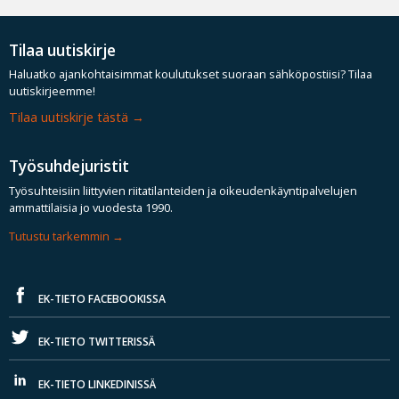
Tilaa uutiskirje
Haluatko ajankohtaisimmat koulutukset suoraan sähköpostiisi? Tilaa
uutiskirjeemme!
Tilaa uutiskirje tästä
Työsuhdejuristit
Työsuhteisiin liittyvien riitatilanteiden ja oikeudenkäyntipalvelujen
ammattilaisia jo vuodesta 1990.
Tutustu tarkemmin
EK-TIETO FACEBOOKISSA
EK-TIETO TWITTERISSÄ
EK-TIETO LINKEDINISSÄ