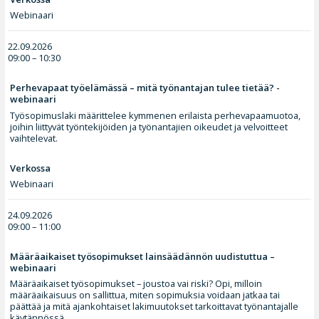
Webinaari
22.09.2026
09:00 – 10:30
Perhevapaat työelämässä – mitä työnantajan tulee tietää? -
webinaari
Työsopimuslaki määrittelee kymmenen erilaista perhevapaamuotoa,
joihin liittyvät työntekijöiden ja työnantajien oikeudet ja velvoitteet
vaihtelevat.
Verkossa
Webinaari
24.09.2026
09:00 – 11:00
Määräaikaiset työsopimukset lainsäädännön uudistuttua –
webinaari
Määräaikaiset työsopimukset – joustoa vai riski? Opi, milloin
määräaikaisuus on sallittua, miten sopimuksia voidaan jatkaa tai
päättää ja mitä ajankohtaiset lakimuutokset tarkoittavat työnantajalle
käytännössä.