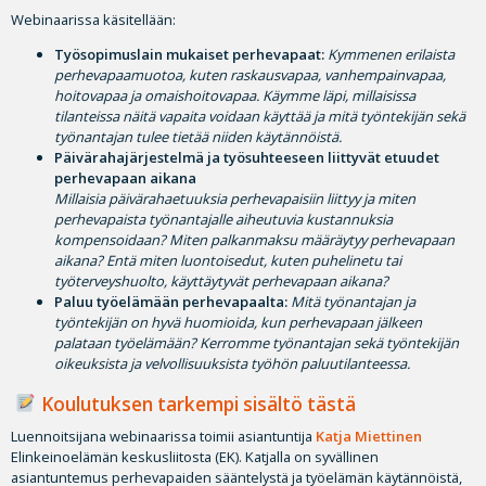
Webinaarissa käsitellään:
Työsopimuslain mukaiset perhevapaat:
Kymmenen erilaista
perhevapaamuotoa, kuten raskausvapaa, vanhempainvapaa,
hoitovapaa ja omaishoitovapaa. Käymme läpi, millaisissa
tilanteissa näitä vapaita voidaan käyttää ja mitä työntekijän sekä
työnantajan tulee tietää niiden käytännöistä.
Päivärahajärjestelmä ja työsuhteeseen liittyvät etuudet
perhevapaan aikana
Millaisia päivärahaetuuksia perhevapaisiin liittyy ja miten
perhevapaista työnantajalle aiheutuvia kustannuksia
kompensoidaan? Miten palkanmaksu määräytyy perhevapaan
aikana? Entä miten luontoisedut, kuten puhelinetu tai
työterveyshuolto, käyttäytyvät perhevapaan aikana?
Paluu työelämään perhevapaalta:
Mitä työnantajan ja
työntekijän on hyvä huomioida, kun perhevapaan jälkeen
palataan työelämään? Kerromme työnantajan sekä työntekijän
oikeuksista ja velvollisuuksista työhön paluutilanteessa.
Koulutuksen tarkempi sisältö tästä
Luennoitsijana webinaarissa toimii asiantuntija
Katja Miettinen
Elinkeinoelämän keskusliitosta (EK). Katjalla on syvällinen
asiantuntemus perhevapaiden sääntelystä ja työelämän käytännöistä,