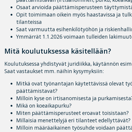
Osaat arvioida päättämisperusteen täyttymistä 
Opit toimimaan oikein myös haastavissa ja tulk
tilanteissa
Saat varmuutta esihenkilötyöhön ja riskienhall
Ymmärrät 1.1.2026 voimaan tulleiden lakimuut
Mitä koulutuksessa käsitellään?
Koulutuksessa yhdistyvät juridiikka, käytännön esim
Saat vastaukset mm. näihin kysymyksiin:
Mitkä ovat työnantajan käytettävissä olevat t
päättämistavat?
Milloin kyse on irtisanomisesta ja purkamisesta
Mikä on koeaikapurku?
Miten päättämisperusteet eroavat toisistaan?
Millaisia menettelyjä eri tilanteet edellyttävät?
Milloin määräaikainen työsuhde voidaan päätt