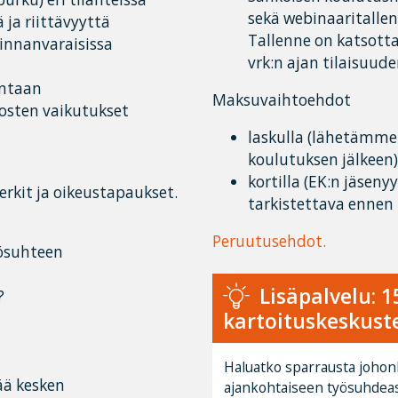
sekä webinaaritallen
ja riittävyyttä
Tallenne on katsotta
innanvaraisissa
vrk:n ajan tilaisuude
intaan
Maksuvaihtoehdot
osten vaikutukset
laskulla (lähetämme
koulutuksen jälkeen)
kortilla (EK:n jäseny
erkit ja oikeustapaukset.
tarkistettava ennen
Peruutusehdot.
yösuhteen
Lisäpalvelu: 
?
kartoituskeskust
Haluatko sparrausta johon
ää kesken
ajankohtaiseen työsuhdea