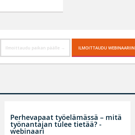
Ilmoittaudu paikan päälle
ILMOITTAUDU WEBINAARIIN
Perhevapaat työelämässä – mitä
työnantajan tulee tietää? -
webinaari