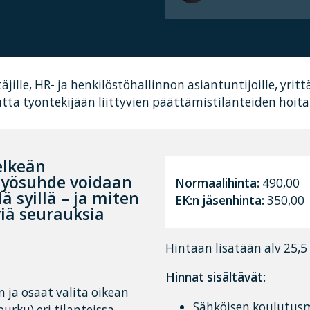
äjille, HR- ja henkilöstöhallinnon asiantuntijoille, yrittä
ta työntekijään liittyvien päättämistilanteiden hoit
elkeän
 työsuhde voidaan
Normaalihinta:
490,00
ä syillä – ja miten
EK:n jäsenhinta:
350,00
äviä seurauksia
Hintaan lisätään alv 25,5
Hinnat sisältävät
:
n ja osaat valita oikean
Sähköisen koulutusm
rku) eri tilanteissa