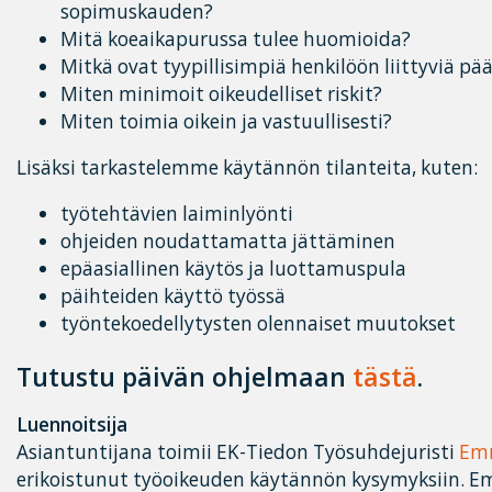
sopimuskauden?
Mitä koeaikapurussa tulee huomioida?
Mitkä ovat tyypillisimpiä henkilöön liittyviä p
Miten minimoit oikeudelliset riskit?
Miten toimia oikein ja vastuullisesti?
Lisäksi tarkastelemme käytännön tilanteita, kuten:
työtehtävien laiminlyönti
ohjeiden noudattamatta jättäminen
epäasiallinen käytös ja luottamuspula
päihteiden käyttö työssä
työntekoedellytysten olennaiset muutokset
Tutustu päivän ohjelmaan
tästä
.
Luennoitsija
Asiantuntijana toimii EK-Tiedon Työsuhdejuristi
Em
erikoistunut työoikeuden käytännön kysymyksiin. 