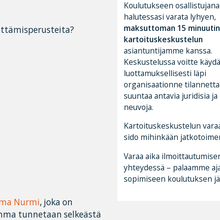
Koulutukseen osallistujana
halutessasi varata lyhyen,
maksuttoman 15 minuutin
äättämisperusteita?
kartoituskeskustelun
asiantuntijamme kanssa.
Keskustelussa voitte käyd
luottamuksellisesti läpi
organisaationne tilannetta
suuntaa antavia juridisia j
neuvoja.
Kartoituskeskustelun vara
sido mihinkään jatkotoimen
Varaa aika ilmoittautumise
yhteydessä – palaamme aj
sopimiseen koulutuksen jä
ma Nurmi
, joka on
Emma tunnetaan selkeästä