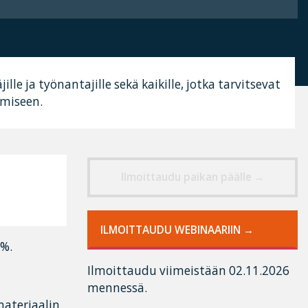
jille ja työnantajille sekä kaikille, jotka tarvitsevat
amiseen.
Ilmoittaudu paikan päälle
ILMOITTAUDU WEBINAARIIN
 %.
Ilmoittaudu viimeistään 02.11.2026
mennessä.
ateriaalin