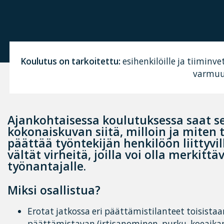
Koulutus on tarkoitettu:
esihenkilöille ja tiiminvet
varmuut
Ajankohtaisessa koulutuksessa saat s
kokonaiskuvan siitä, milloin ja miten
päättää työntekijän henkilöön liittyvill
vältät virheitä, joilla voi olla merkitt
työnantajalle.
Miksi osallistua?
Erotat jatkossa eri päättämistilanteet toisistaa
päättämistavan (irtisanominen, purku, koeaikapu