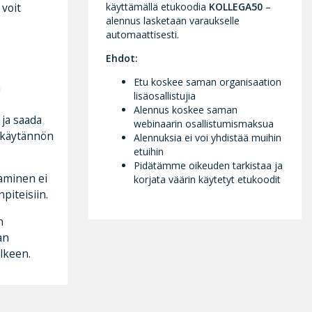
 voit
käyttämällä etukoodia
KOLLEGA50
–
alennus lasketaan varaukselle
automaattisesti.
Ehdot:
Etu koskee saman organisaation
ä
lisäosallistujia
Alennus koskee saman
 ja saada
webinaarin osallistumismaksua
a käytännön
Alennuksia ei voi yhdistää muihin
etuihin
Pidätämme oikeuden tarkistaa ja
aminen ei
korjata väärin käytetyt etukoodit
piteisiin.
n
an
lkeen.