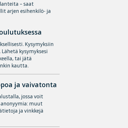
lanteita – saat
 arjen esihenkilö- ja
koulutuksessa
sellisesti. Kysymyksiin
. Lähetä kysymyksesi
ella, tai jätä
inkin kautta.
poa ja vaivatonta
ustalla, jossa voit
on anonyymia: muut
tietoja ja vinkkejä