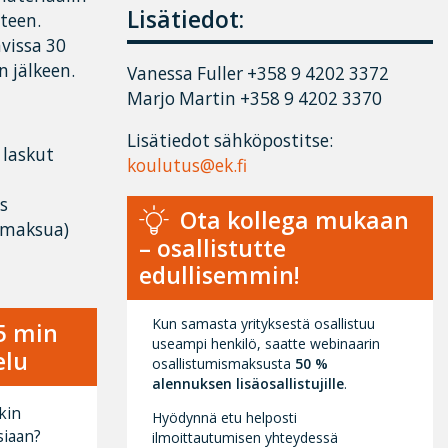
Lisätiedot:
teen.
vissa 30
n jälkeen.
Vanessa Fuller
+358 9 4202 3372
Marjo Martin
+358 9 4202 3370
Lisätiedot sähköpostitse:
 laskut
koulutus@ek.fi
ys
Ota kollega mukaan
 maksua)
– osallistutte
edullisemmin!
Kun samasta yrityksestä osallistuu
15 min
useampi henkilö, saatte webinaarin
elu
osallistumismaksusta
50 %
alennuksen lisäosallistujille
.
kin
Hyödynnä etu helposti
siaan?
ilmoittautumisen yhteydessä