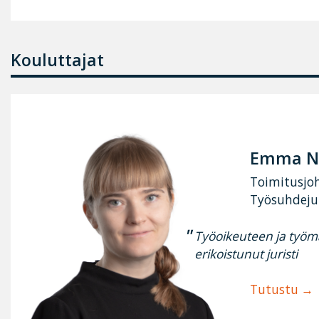
Kouluttajat
Emma N
Toimitusjo
Työsuhdejur
Työoikeuteen ja työm
erikoistunut juristi
Tutustu