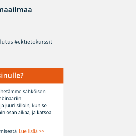
 maailmaa
utus #ektietokurssit
inulle?
ä lähetämme sähköisen
ebinaariin
ja juuri silloin, kun se
ain osan aikaa, ja katsoa
ymisestä.
Lue lisää >>