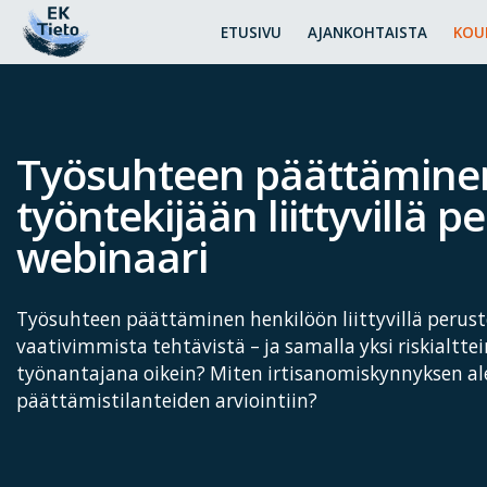
ETUSIVU
AJANKOHTAISTA
KOU
Työsuhteen päättämine
työntekijään liittyvillä pe
webinaari
Työsuhteen päättäminen henkilöön liittyvillä perust
vaativimmista tehtävistä – ja samalla yksi riskialtt
työnantajana oikein? Miten irtisanomiskynnyksen a
päättämistilanteiden arviointiin?