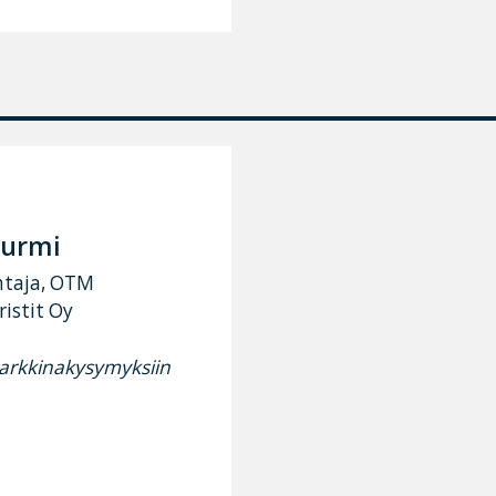
urmi
htaja, OTM
istit Oy
arkkinakysymyksiin