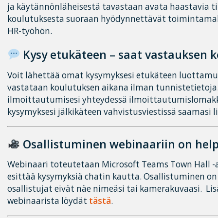
ja käytännönläheisestä tavastaan avata haastavia ti
koulutuksesta suoraan hyödynnettävät toimintamallit
HR-työhön.
Kysy etukäteen – saat vastauksen 
Voit lähettää omat kysymyksesi etukäteen luottamuk
vastataan koulutuksen aikana ilman tunnistetietoja
ilmoittautumisesi yhteydessä ilmoittautumislomakke
kysymyksesi jälkikäteen vahvistusviestissä saamasi l
Osallistuminen webinaariin on help
Webinaari toteutetaan Microsoft Teams Town Hall -al
esittää kysymyksiä chatin kautta. Osallistuminen 
osallistujat eivät näe nimeäsi tai kamerakuvaasi. Lisä
webinaarista löydät
tästä
.