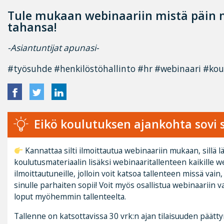
Tule mukaan webinaariin mistä päin
tahansa!
-Asiantuntijat apunasi-
#työsuhde #henkilöstöhallinto #hr #webinaari #koul
Eikö koulutuksen ajankohta sovi s
Kannattaa silti ilmoittautua webinaariin mukaan, sill
koulutusmateriaalin lisäksi webinaaritallenteen kaikille w
ilmoittautuneille, jolloin voit katsoa tallenteen missä vain, 
sinulle parhaiten sopii! Voit myös osallistua webinaariin v
loput myöhemmin tallenteelta.
Tallenne on katsottavissa 30 vrk:n ajan tilaisuuden päätt