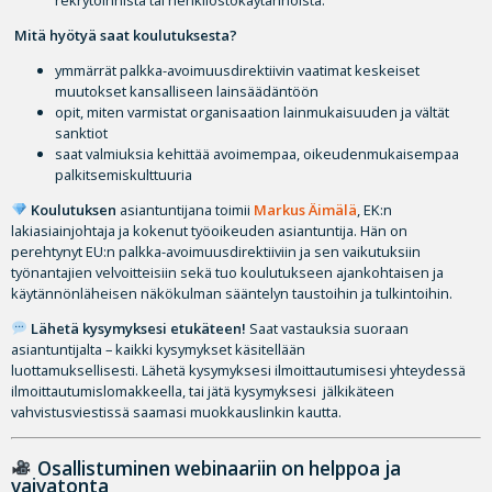
Mitä hyötyä saat koulutuksesta?
ymmärrät palkka-avoimuusdirektiivin vaatimat keskeiset
muutokset kansalliseen lainsäädäntöön
opit, miten varmistat organisaation lainmukaisuuden ja vältät
sanktiot
saat valmiuksia kehittää avoimempaa, oikeudenmukaisempaa
palkitsemiskulttuuria
Koulutuksen
asiantuntijana toimii
Markus Äimälä
, EK:n
lakiasiainjohtaja ja kokenut työoikeuden asiantuntija. Hän on
perehtynyt EU:n palkka-avoimuusdirektiiviin ja sen vaikutuksiin
työnantajien velvoitteisiin sekä tuo koulutukseen ajankohtaisen ja
käytännönläheisen näkökulman sääntelyn taustoihin ja tulkintoihin.
Lähetä kysymyksesi etukäteen!
Saat vastauksia suoraan
asiantuntijalta – kaikki kysymykset käsitellään
luottamuksellisesti. Lähetä kysymyksesi ilmoittautumisesi yhteydessä
ilmoittautumislomakkeella, tai jätä kysymyksesi jälkikäteen
vahvistusviestissä saamasi muokkauslinkin kautta.
Osallistuminen webinaariin on helppoa ja
vaivatonta