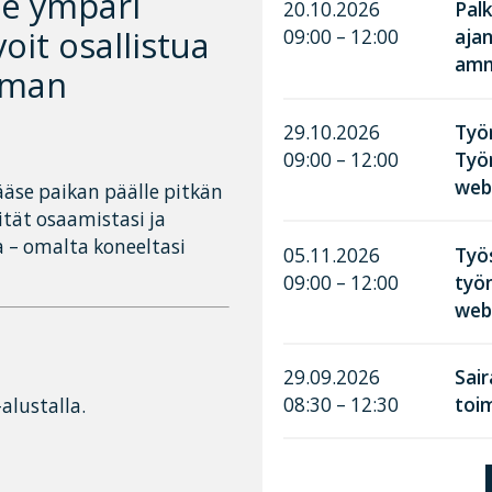
le ympäri
20.10.2026
Palk
oit osallistua
09:00 – 12:00
aja
amma
ilman
29.10.2026
Työn
09:00 – 12:00
Työ
web
pääse paikan päälle pitkän
ität osaamistasi ja
a – omalta koneeltasi
05.11.2026
Työ
09:00 – 12:00
työn
web
29.09.2026
Sai
08:30 – 12:30
toim
alustalla.