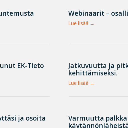
tuntemusta
Webinaarit – osall
Lue lisää
tunut EK-Tieto
Jatkuvuutta ja pit
kehittämiseksi.
Lue lisää
ttäsi ja osoita
Varmuutta palkka
käytännönläheistä