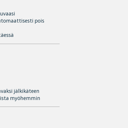
kuvaasi
automaattisesti pois
täessä
avaksi jälkikäteen
somista myöhemmin