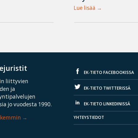
Lue lisää
juristit
EK-TIETO FACEBOOKISSA
n liittyvien
EK-TIETO TWITTERISSÄ
iden ja
yntipalvelujen
ia jo vuodesta 1990.
EK-TIETO LINKEDINISSÄ
arkemmin
YHTEYSTIEDOT