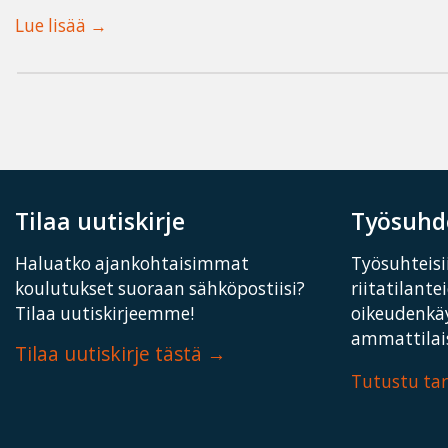
Lue lisää
Tilaa uutiskirje
Työsuhde
Haluatko ajankohtaisimmat
Työsuhteisii
koulutukset suoraan sähköpostiisi?
riitatilante
Tilaa uutiskirjeemme!
oikeudenkä
ammattilais
Tilaa uutiskirje tästä
Tutustu t