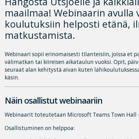
Hangosta Utsjoelle ja kaikkial
maailmaa! Webinaarin avulla v
koulutuksiin helposti etänä, 
matkustamista.
Webinaari sopii erinomaisesti tilanteisiin, joissa et 
välimatkan tai kiireisen aikataulun vuoksi. Opit, päiv
seuraat alan kehitystä aivan kuten lähikoulutuksess
käsin.
Näin osallistut webinaariin
Webinaarit toteutetaan Microsoft Teams Town Hall -
Osallistuminen on helppoa: