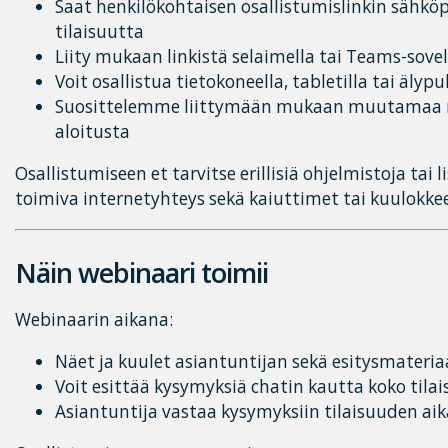
Saat henkilökohtaisen osallistumislinkin sähköp
tilaisuutta
Liity mukaan linkistä selaimella tai Teams-sove
Voit osallistua tietokoneella, tabletilla tai älyp
Suosittelemme liittymään mukaan muutamaa 
aloitusta
Osallistumiseen et tarvitse erillisiä ohjelmistoja tai li
toimiva internetyhteys sekä kaiuttimet tai kuulokkee
Näin webinaari toimii
Webinaarin aikana:
Näet ja kuulet asiantuntijan sekä esitysmateria
Voit esittää kysymyksiä chatin kautta koko tila
Asiantuntija vastaa kysymyksiin tilaisuuden aik