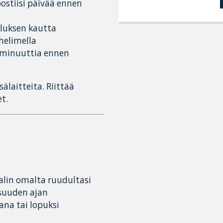
ostiisi päivää ennen
lluksen kautta
uhelimella
minuuttia ennen
sälaitteita. Riittää
t.
alin omalta ruudultasi
isuuden ajan
ana tai lopuksi