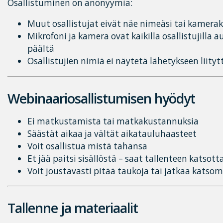
Osallistuminen on anonyymia:
Muut osallistujat eivät näe nimeäsi tai kamera
Mikrofoni ja kamera ovat kaikilla osallistujilla 
päältä
Osallistujien nimiä ei näytetä lähetykseen liityt
Webinaariosallistumisen hyödyt
Ei matkustamista tai matkakustannuksia
Säästät aikaa ja vältät aikatauluhaasteet
Voit osallistua mistä tahansa
Et jää paitsi sisällöstä – saat tallenteen katsott
Voit joustavasti pitää taukoja tai jatkaa kat
Tallenne ja materiaalit