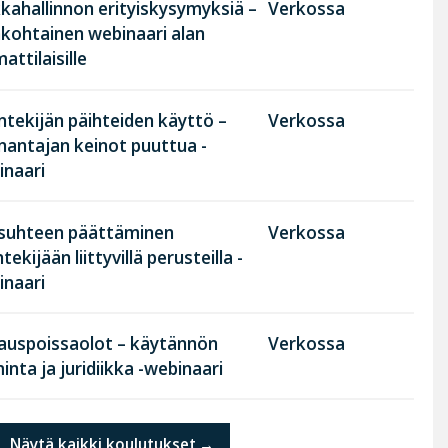
kahallinnon erityiskysymyksiä –
Verkossa
nkohtainen webinaari alan
ttilaisille
tekijän päihteiden käyttö –
Verkossa
nantajan keinot puuttua -
inaari
suhteen päättäminen
Verkossa
tekijään liittyvillä perusteilla -
inaari
rauspoissaolot – käytännön
Verkossa
inta ja juridiikka -webinaari
Näytä kaikki koulutukset