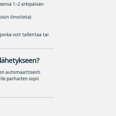
leensä 1–2 arkipäivän
oisin ilmoiteta)
onka voit tallentaa tai
-lähetykseen?
een automaattisesti
lle parhaiten sopii.