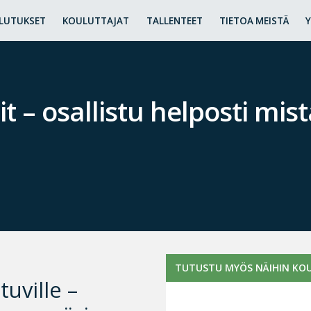
LUTUKSET
KOULUTTAJAT
TALLENTEET
TIETOA MEISTÄ
t – osallistu helposti mis
TUTUSTU MYÖS NÄIHIN KOU
uville –