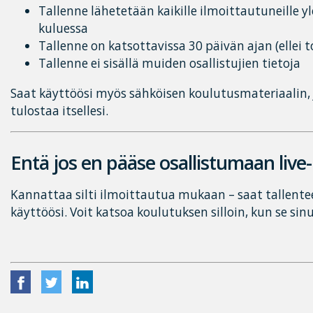
Tallenne lähetetään kaikille ilmoittautuneille y
kuluessa
Tallenne on katsottavissa 30 päivän ajan (ellei t
Tallenne ei sisällä muiden osallistujien tietoja
Saat käyttöösi myös sähköisen koulutusmateriaalin, j
tulostaa itsellesi.
Entä jos en pääse osallistumaan live
Kannattaa silti ilmoittautua mukaan – saat tallent
käyttöösi. Voit katsoa koulutuksen silloin, kun se sinu