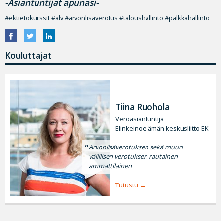
-Asiantuntijat apunasi-
#ektietokurssit #alv #arvonlisäverotus #taloushallinto #palkkahallinto
Kouluttajat
Tiina Ruohola
Veroasiantuntija
Elinkeinoelämän keskusliitto EK
Arvonlisäverotuksen sekä muun
välillisen verotuksen rautainen
ammattilainen
Tutustu