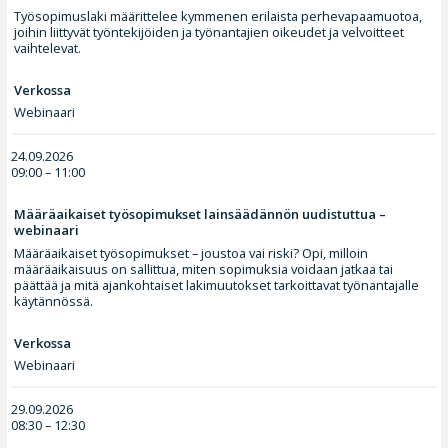
Työsopimuslaki määrittelee kymmenen erilaista perhevapaamuotoa,
joihin liittyvät työntekijöiden ja työnantajien oikeudet ja velvoitteet
vaihtelevat.
Verkossa
Webinaari
24.09.2026
09:00 – 11:00
Määräaikaiset työsopimukset lainsäädännön uudistuttua –
webinaari
Määräaikaiset työsopimukset – joustoa vai riski? Opi, milloin
määräaikaisuus on sallittua, miten sopimuksia voidaan jatkaa tai
päättää ja mitä ajankohtaiset lakimuutokset tarkoittavat työnantajalle
käytännössä.
Verkossa
Webinaari
29.09.2026
08:30 – 12:30