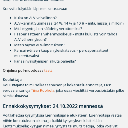
Kurssilla käydään läpi mm. seuraavaa:
Kuka on ALV-velvollinen?
ALV-kannat Suomessa: 24 %, 14 % ja 10 % – mitä, missä ja milloin?
Mitä myyntejä on säädetty verottomiksi?
Pääperiaatteena vähennysoikeus – mistä kuluista voin tehdä
ALV-vähennyksen?
Miten täytän ALV-ilmoituksen?
Kansainvälisen kaupan yleiskatsaus – perusperiaatteet
muistettavaksi
kansainvälistymisen alkutaipaleella?
Ohjelma pdf-muodossa
tästä
.
Kouluttaja
Kouluttajana toimii selkeäsanainen ja kokenut luennoitsija, EK:n
veroasiantuntija
Tiina Ruohola
, joka osaa viestittää veroasioistakin pilke
silmäkulmassa
Ennakkokysymykset 24.10.2022 mennessä
Voit lähettää kysymyksiä luennoitsijalle etukäteen. Luennoitsija vastaa
niihin koulutuksen aikana, ja kaikki kysymykset käsitellään
luottamuksella; kysyjän nimeä, yritystä tai muita tietoja, jotka voisivat