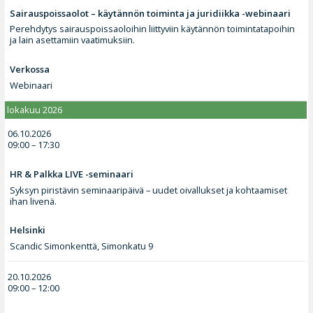
Sairauspoissaolot – käytännön toiminta ja juridiikka -webinaari
Perehdytys sairauspoissaoloihin liittyviin käytännön toimintatapoihin
ja lain asettamiin vaatimuksiin.
Verkossa
Webinaari
lokakuu 2026
06.10.2026
09:00 – 17:30
HR & Palkka LIVE -seminaari
Syksyn piristävin seminaaripäivä – uudet oivallukset ja kohtaamiset
ihan livenä.
Helsinki
Scandic Simonkenttä, Simonkatu 9
20.10.2026
09:00 – 12:00