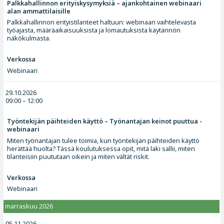
Palkkahallinnon erityiskysymyksiä – ajankohtainen webinaari
alan ammattilaisille
Palkkahallinnon erityistilanteet haltuun: webinaari vaihtelevasta
työajasta, määräaikaisuuksista ja lomautuksista käytännön
näkökulmasta.
Verkossa
Webinaari
29.10.2026
09:00 – 12:00
Työntekijän päihteiden käyttö – Työnantajan keinot puuttua -
webinaari
Miten työnantajan tulee toimia, kun työntekijän päihteiden käyttö
herättää huolta? Tässä koulutuksessa opit, mitä laki sallii, miten
tilanteisiin puututaan oikein ja miten vältät riskit.
Verkossa
Webinaari
marraskuu 2026
05.11.2026