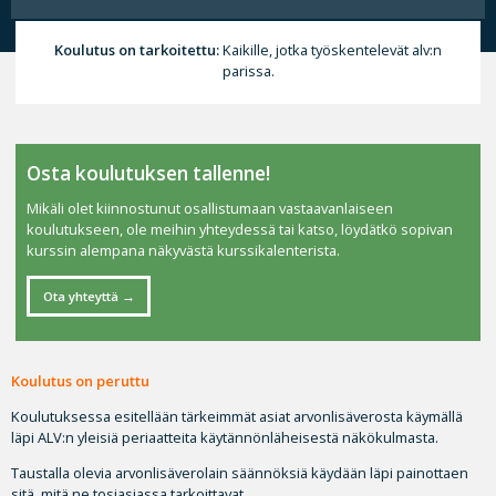
Koulutus on tarkoitettu:
Kaikille, jotka työskentelevät alv:n
parissa.
Osta koulutuksen tallenne!
Mikäli olet kiinnostunut osallistumaan vastaavanlaiseen
koulutukseen, ole meihin yhteydessä tai katso, löydätkö sopivan
kurssin alempana näkyvästä kurssikalenterista.
Ota yhteyttä
Koulutus on peruttu
Koulutuksessa esitellään tärkeimmät asiat arvonlisäverosta käymällä
läpi ALV:n yleisiä periaatteita käytännönläheisestä näkökulmasta.
Taustalla olevia arvonlisäverolain säännöksiä käydään läpi painottaen
sitä, mitä ne tosiasiassa tarkoittavat.