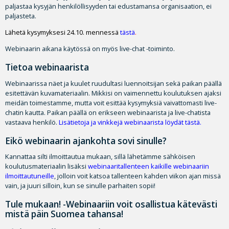
paljastaa kysyjän henkilöllisyyden tai edustamansa organisaation, ei
paljasteta.
Lähetä kysymyksesi 24.10. mennessä
tästä
.
Webinaarin aikana käytössä on myös live-chat -toiminto.
Tietoa webinaarista
Webinaarissa näet ja kuulet ruudultasi luennoitsijan sekä paikan päällä
esitettävän kuvamateriaalin. Mikkisi on vaimennettu koulutuksen ajaksi
meidän toimestamme, mutta voit esittää kysymyksiä vaivattomasti live-
chatin kautta. Paikan päällä on erikseen webinaarista ja live-chatista
vastaava henkilö.
Lisätietoja ja vinkkejä webinaarista löydät tästä
.
Eikö webinaarin ajankohta sovi sinulle?
Kannattaa silti ilmoittautua mukaan, sillä lähetämme sähköisen
koulutusmateriaalin lisäksi
webinaaritallenteen kaikille webinaariin
ilmoittautuneille
, jolloin voit katsoa tallenteen kahden viikon ajan missä
vain, ja juuri silloin, kun se sinulle parhaiten sopii!
Tule mukaan! -Webinaariin voit osallistua kätevästi
mistä päin Suomea tahansa!