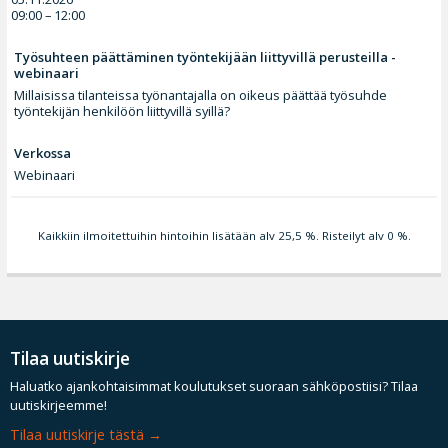
09:00 – 12:00
Työsuhteen päättäminen työntekijään liittyvillä perusteilla -
webinaari
Millaisissa tilanteissa työnantajalla on oikeus päättää työsuhde
työntekijän henkilöön liittyvillä syillä?
Verkossa
Webinaari
Kaikkiin ilmoitettuihin hintoihin lisätään alv 25,5 %. Risteilyt alv 0 %.
Tilaa uutiskirje
Haluatko ajankohtaisimmat koulutukset suoraan sähköpostiisi? Tilaa
uutiskirjeemme!
Tilaa uutiskirje tästä