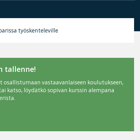
arissa työskenteleville
 tallenne!
ut osallistumaan vastaavanlaiseen koulutukseen,
tai katso, löydätkö sopivan kurssin alempana
rista.