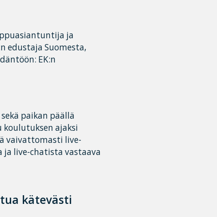
ippuasiantuntija ja
:n edustaja Suomesta,
ädäntöön: EK:n
 sekä paikan päällä
 koulutuksen ajaksi
 vaivattomasti live-
 ja live-chatista vastaava
stua kätevästi