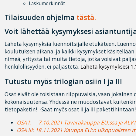
Laskumerkinnät
Tilaisuuden ohjelma
tästä.
Voit lähettää kysymyksesi asiantuntij
Lähetä kysymyksiä luennoitsijalle etukäteen. Luennoi
koulutuksen aikana, ja kaikki kysymykset käsitellään
nimeä, yritystä tai muita tietoja, jotka voisivat palj
henkilöllisyyden, ei paljasteta.
Lähetä kysymyksesi 1
Tutustu myös trilogian osiin I ja III
Osat eivät ole toisistaan riippuvaisia, vaan jokainen
kokonaisuutensa. Yhdessä ne muodostavat kuitenkin 
tietopaketin! -Saat myös osat II ja III pakettihintaan!
OSA I: 7.10.2021 Tavarakauppa EU:ssa ja ALV (
OSA III: 18.11.2021 Kauppa EU:n ulkopuolisten m