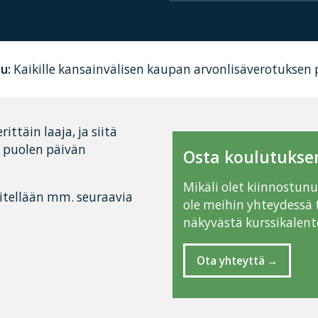
u:
Kaikille kansainvälisen kaupan arvonlisäverotuksen p
ttäin laaja, ja siitä
i puolen päivän
Osta koulutuksen
Mikäli olet kiinnostun
sitellään mm. seuraavia
ole meihin yhteydessä 
näkyvästä kurssikalente
Ota yhteyttä