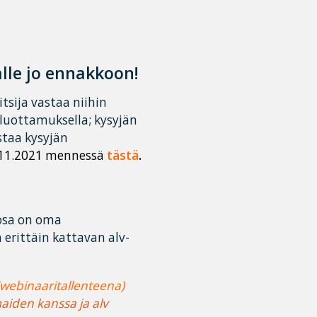
alle jo ennakkoon!
tsija vastaa niihin
 luottamuksella; kysyjän
astaa kysyjän
.11.2021 mennessä
tästä
.
 osa on oma
erittäin kattavan alv-
webinaaritallenteena)
aiden kanssa ja alv