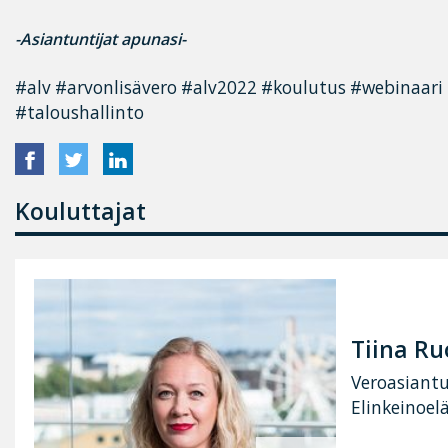
-Asiantuntijat apunasi-
#alv #arvonlisävero #alv2022 #koulutus #webinaari 
#taloushallinto
Kouluttajat
Tiina Ru
Veroasiantu
Elinkeinoel