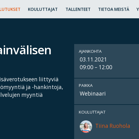
LUTUKSET
KOULUTTAJAT
TALLENTEET
TIETOA MEISTÄ
ainvälisen
AJANKOHTA
03.11.2021
09:00 – 12:00
isäverotukseen liittyviä
PAIKKA
sömyyntiä ja -hankintoja,
Webinaari
lvelujen myyntiä
KOULUTTAJAT
Tiina Ruohola