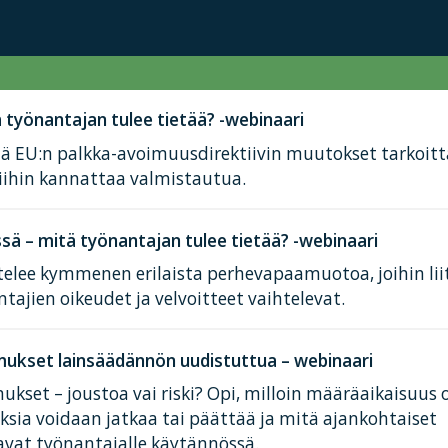
työnantajan tulee tietää? -webinaari
tä EU:n palkka-avoimuusdirektiivin muutokset tarkoit
iihin kannattaa valmistautua.
ä – mitä työnantajan tulee tietää? -webinaari
elee kymmenen erilaista perhevapaamuotoa, joihin lii
tajien oikeudet ja velvoitteet vaihtelevat.
ukset lainsäädännön uudistuttua – webinaari
kset – joustoa vai riski? Opi, milloin määräaikaisuus 
ksia voidaan jatkaa tai päättää ja mitä ajankohtaiset
avat työnantajalle käytännössä.