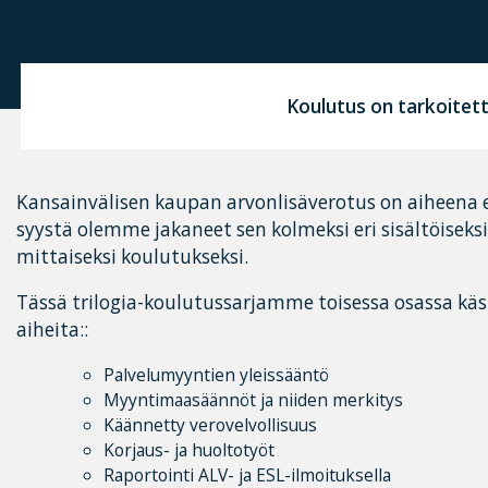
Koulutus on tarkoitett
Kansainvälisen kaupan arvonlisäverotus on aiheena eri
syystä olemme jakaneet sen kolmeksi eri sisältöiseks
mittaiseksi koulutukseksi.
Tässä trilogia-koulutussarjamme toisessa osassa kä
aiheita::
Palvelumyyntien yleissääntö
Myyntimaasäännöt ja niiden merkitys
Käännetty verovelvollisuus
Korjaus- ja huoltotyöt
Raportointi ALV- ja ESL-ilmoituksella