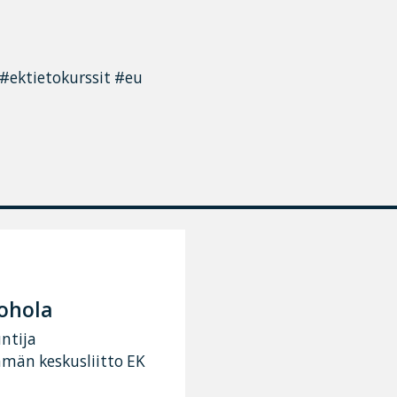
#ektietokurssit #eu
ohola
ntija
ämän keskusliitto EK