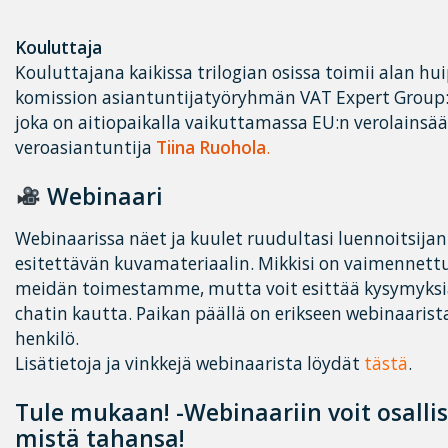
Kouluttaja
Kouluttajana kaikissa trilogian osissa toimii alan hu
komission asiantuntijatyöryhmän VAT Expert Group
joka on aitiopaikalla vaikuttamassa EU:n verolainsä
veroasiantuntija
Tiina Ruohola
.
Webinaari
Webinaarissa näet ja kuulet ruudultasi luennoitsijan
esitettävän kuvamateriaalin. Mikkisi on vaimennettu
meidän toimestamme, mutta voit esittää kysymyksiä
chatin kautta. Paikan päällä on erikseen webinaarista
henkilö.
Lisätietoja ja vinkkejä webinaarista löydät
tästä
.
Tule mukaan! -Webinaariin voit osalli
mistä tahansa!