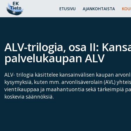
ETUSIVU
AJANKOHTAISTA
KOU
ALV-trilogia, osa II: Kans
palvelukaupan ALV
ALV- trilogia käsittelee kansainvälisen kaupan arvonl
kysymyksiä, kuten mm. arvonlisäverolain (AVL) yhtei
vientikauppaa ja maahantuontia sekä tärkeimpiä pa
koskevia säännöksiä.