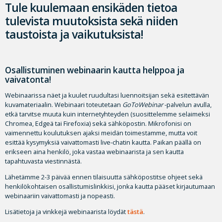
Tule kuulemaan ensikäden tietoa
tulevista muutoksista sekä niiden
taustoista ja vaikutuksista!
Osallistuminen webinaarin kautta helppoa ja
vaivatonta!
Webinaarissa näet ja kuulet ruudultasi luennoitsijan sekä esitettävän
kuvamateriaalin. Webinaari toteutetaan
GoToWebinar
-palvelun avulla,
etkä tarvitse muuta kuin internetyhteyden (suosittelemme selaimeksi
Chromea, Edgeä tai Firefoxia) sekä sähköpostin. Mikrofonisi on
vaimennettu koulutuksen ajaksi meidän toimestamme, mutta voit
esittää kysymyksiä vaivattomasti live-chatin kautta. Paikan päällä on
erikseen aina henkilö, joka vastaa webinaarista ja sen kautta
tapahtuvasta viestinnästä.
Lähetämme 2-3 päivää ennen tilaisuutta sähköpostitse ohjeet sekä
henkilökohtaisen osallistumislinkkisi, jonka kautta pääset kirjautumaan
webinaariin vaivattomasti ja nopeasti.
Lisätietoja ja vinkkejä webinaarista löydät
tästä
.