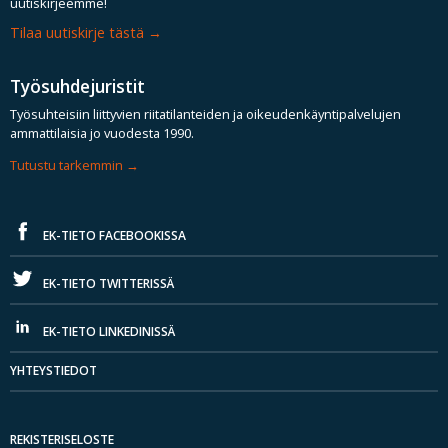
uutiskirjeemme!
Tilaa uutiskirje tästä
Työsuhdejuristit
Työsuhteisiin liittyvien riitatilanteiden ja oikeudenkäyntipalvelujen
ammattilaisia jo vuodesta 1990.
Tutustu tarkemmin
EK-TIETO FACEBOOKISSA
EK-TIETO TWITTERISSÄ
EK-TIETO LINKEDINISSÄ
YHTEYSTIEDOT
REKISTERISELOSTE