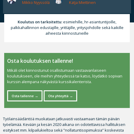
Mikko Nyyssölä
Katja Miettinen
Koulutus on tarkoitettu:
esimiehille, hr-asiantuntijoille,
palkkahallinnon edustajille, yrittäjille, yritysjohdolle sekä kaikille
aiheesta kiinnostuneille
Osta koulutuksen tallenne!
Mikäli olet kiinnostunut osallistumaan vastaavanlaiseen
koulutukseen, ole meihin yhteydessä tai katso, löydätkö sopivan
kurssin alempana näkyvästä kurssikalenterista.
Osta tallenne
Ota yhteyttä
Työlainsäädäntöä muokataan jatkuvasti vastaamaan tämän päivän
työelämää. Kevään ja kesän 2020 aikana on odotettavissa hallituksen
esitykset mm. kilpailukieltoa sekä ”nollatuntisopimuksia” koskevista