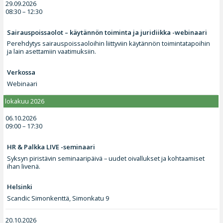
29.09.2026
08:30 – 12:30
Sairauspoissaolot – käytännön toiminta ja juridiikka -webinaari
Perehdytys sairauspoissaoloihin liittyviin käytännön toimintatapoihin
ja lain asettamiin vaatimuksiin.
Verkossa
Webinaari
lokakuu 2026
06.10.2026
09:00 – 17:30
HR & Palkka LIVE -seminaari
Syksyn piristävin seminaaripäivä – uudet oivallukset ja kohtaamiset
ihan livenä.
Helsinki
Scandic Simonkenttä, Simonkatu 9
20.10.2026