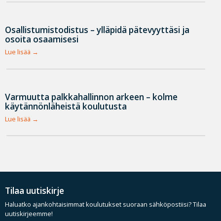
Osallistumistodistus – ylläpidä pätevyyttäsi ja
osoita osaamisesi
Lue lisää
Varmuutta palkkahallinnon arkeen – kolme
käytännönläheistä koulutusta
Lue lisää
Tilaa uutiskirje
Haluatko ajankohtaisimmat koulutukset suoraan sähköpostiisi? Tilaa
uutiskirjeemme!