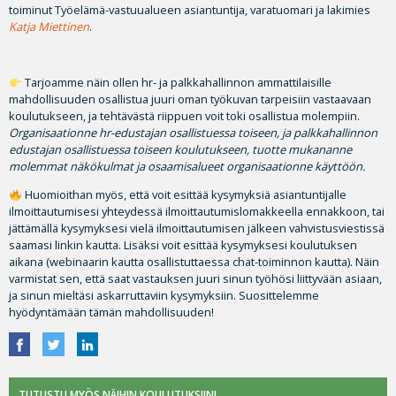
toiminut Työelämä-vastuualueen asiantuntija, varatuomari ja lakimies
Katja Miettinen
.
Tarjoamme näin ollen hr- ja palkkahallinnon ammattilaisille
mahdollisuuden osallistua juuri oman työkuvan tarpeisiin vastaavaan
koulutukseen, ja tehtävästä riippuen voit toki osallistua molempiin.
Organisaationne hr-edustajan osallistuessa toiseen, ja palkkahallinnon
edustajan osallistuessa toiseen koulutukseen, tuotte mukananne
molemmat näkökulmat ja osaamisalueet organisaationne käyttöön.
Huomioithan myös, että voit esittää kysymyksiä asiantuntijalle
ilmoittautumisesi yhteydessä ilmoittautumislomakkeella ennakkoon, tai
jättämällä kysymyksesi vielä ilmoittautumisen jälkeen vahvistusviestissä
saamasi linkin kautta. Lisäksi voit esittää kysymyksesi koulutuksen
aikana (webinaarin kautta osallistuttaessa chat-toiminnon kautta). Näin
varmistat sen, että saat vastauksen juuri sinun työhösi liittyvään asiaan,
ja sinun mieltäsi askarruttaviin kysymyksiin. Suosittelemme
hyödyntämään tämän mahdollisuuden!
TUTUSTU MYÖS NÄIHIN KOULUTUKSIIN!