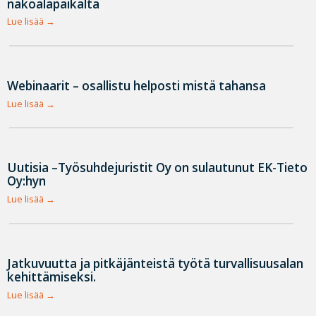
näköalapaikalta
Lue lisää
Webinaarit – osallistu helposti mistä tahansa
Lue lisää
Uutisia –Työsuhdejuristit Oy on sulautunut EK-Tieto
Oy:hyn
Lue lisää
Jatkuvuutta ja pitkäjänteistä työtä turvallisuusalan
kehittämiseksi.
Lue lisää