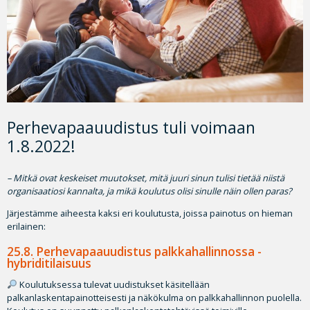
Perhevapaauudistus tuli voimaan
1.8.2022!
– Mitkä ovat keskeiset muutokset, mitä juuri sinun tulisi tietää niistä
organisaatiosi kannalta, ja mikä koulutus olisi sinulle näin ollen paras?
Järjestämme aiheesta kaksi eri koulutusta, joissa painotus on hieman
erilainen:
25.8.
Perhevapaauudistus palkkahallinnossa -
hybriditilaisuus
Koulutuksessa tulevat uudistukset käsitellään
palkanlaskentapainotteisesti ja näkökulma on palkkahallinnon puolella.