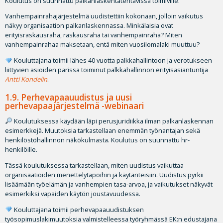
Koulutus on suunnattu palkanlaskentatehtävissä toimiville.
Vanhempainrahajärjestelmä uudistettiin kokonaan, jolloin vaikutus
näkyy organisaation palkanlaskennassa. Minkälaisia ovat
erityisraskausraha, raskausraha tai vanhempainraha? Miten
vanhempainrahaa maksetaan, entä miten vuosilomalaki muuttuu?
Kouluttajana toimii lähes 40 vuotta palkkahallintoon ja verotukseen
liittyvien asioiden parissa toiminut palkkahallinnon erityisasiantuntija
Antti Kondelin
.
1.9.
Perhevapaauudistus ja uusi
perhevapaajärjestelmä -webinaari
Koulutuksessa käydään läpi perusjuridiikka ilman palkanlaskennan
esimerkkejä. Muutoksia tarkastellaan enemmän työnantajan sekä
henkilöstöhallinnon näkökulmasta. Koulutus on suunnattu hr-
henkilöille.
Tässä koulutuksessa tarkastellaan, miten uudistus vaikuttaa
organisaatioiden menettelytapoihin ja käytänteisiin. Uudistus pyrkii
lisäämään työelämän ja vanhempien tasa-arvoa, ja vaikutukset näkyvät
esimerkiksi vapaiden käytön joustavuudessa.
Kouluttajana toimii perhevapaauudistuksen
työsopimuslakimuutoksia valmistelleessa työryhmässä EK:n edustajana