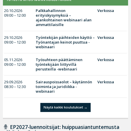
20.10.2026
Palkkahallinnon
Verkossa
09:00 – 12:00
erityiskysymyksiä –
ajankohtainen webinaari alan
ammattilaisille
29.10.2026
Työntekijän päihteiden käyttö –
Verkossa
09:00 – 12:00
Työnantajan keinot puuttua -
webinaari
05.11.2026
Työsuhteen päättäminen
Verkossa
09:00 – 12:00
työntekijään liittyvillä
perusteilla -webinaari
29.09.2026
Sairauspoissaolot – käytännön
Verkossa
08:30 – 12:30
toiminta ja juridiikka -
webinaari
Näytä kaikki koulutukset
EP2027-luennoitsijat: huippuasiantuntemusta