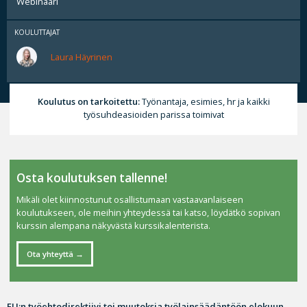
Webinaari
KOULUTTAJAT
Laura Häyrinen
Koulutus on tarkoitettu:
Työnantaja, esimies, hr ja kaikki
työsuhdeasioiden parissa toimivat
Osta koulutuksen tallenne!
Mikäli olet kiinnostunut osallistumaan vastaavanlaiseen
koulutukseen, ole meihin yhteydessä tai katso, löydätkö sopivan
kurssin alempana näkyvästä kurssikalenterista.
Ota yhteyttä
EU:n työehtodirektiivi toi muutoksia työlainsäädäntöön elokuun