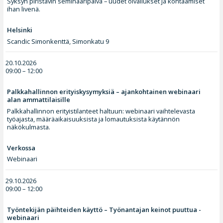
Syksyn piristävin seminaaripäivä – uudet oivallukset ja kohtaamiset
ihan livenä.
Helsinki
Scandic Simonkenttä, Simonkatu 9
20.10.2026
09:00 – 12:00
Palkkahallinnon erityiskysymyksiä – ajankohtainen webinaari
alan ammattilaisille
Palkkahallinnon erityistilanteet haltuun: webinaari vaihtelevasta
työajasta, määräaikaisuuksista ja lomautuksista käytännön
näkökulmasta.
Verkossa
Webinaari
29.10.2026
09:00 – 12:00
Työntekijän päihteiden käyttö – Työnantajan keinot puuttua -
webinaari