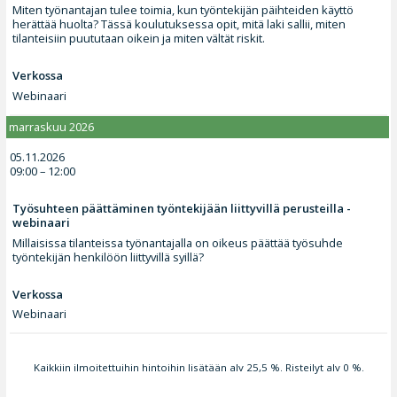
Miten työnantajan tulee toimia, kun työntekijän päihteiden käyttö
herättää huolta? Tässä koulutuksessa opit, mitä laki sallii, miten
tilanteisiin puututaan oikein ja miten vältät riskit.
Verkossa
Webinaari
marraskuu 2026
05.11.2026
09:00 – 12:00
Työsuhteen päättäminen työntekijään liittyvillä perusteilla -
webinaari
Millaisissa tilanteissa työnantajalla on oikeus päättää työsuhde
työntekijän henkilöön liittyvillä syillä?
Verkossa
Webinaari
Kaikkiin ilmoitettuihin hintoihin lisätään alv 25,5 %. Risteilyt alv 0 %.