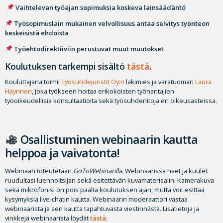
Vaihtelevan työajan sopimuksia koskeva lainsäädäntö
Työsopimuslain mukainen velvollisuus antaa selvitys työnteon
keskeisistä ehdoista
Työehtodirektiiviin perustuvat muut muutokset
Koulutuksen tarkempi sisältö
tästä
.
Kouluttajana toimii
Työsuhdejuristit Oy:n
lakimies ja varatuomari
Laura
Häyrinen
, joka työkseen hoitaa erikokoisten työnantajien
työoikeudellisia konsultaatioita sekä työsuhderiitoja eri oikeusasteissa.
Osallistuminen webinaarin kautta
helppoa ja vaivatonta!
Webinaari toteutetaan
GoToWebinarilla
. Webinaarissa näet ja kuulet
ruudultasi luennoitsijan sekä esitettävän kuvamateriaalin. Kamerakuva
sekä mikrofonisi on pois päältä koulutuksen ajan, mutta voit esittää
kysymyksiä live-chatin kautta. Webinaarin moderaattori vastaa
webinaarista ja sen kautta tapahtuvasta viestinnästä. Lisätietoja ja
vinkkejä webinaarista löydät
tästä
.