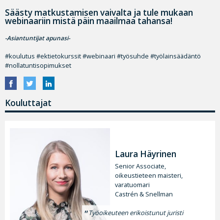
Säästy matkustamisen vaivalta ja tule mukaan
webinaariin mistä päin maailmaa tahansa!
-Asiantuntijat apunasi-
#koulutus #ektietokurssit #webinaari #työsuhde #työlainsäädäntö
#nollatuntisopimukset
Kouluttajat
Laura Häyrinen
Senior Associate,
oikeustieteen maisteri,
varatuomari
Castrén & Snellman
Työoikeuteen erikoistunut juristi