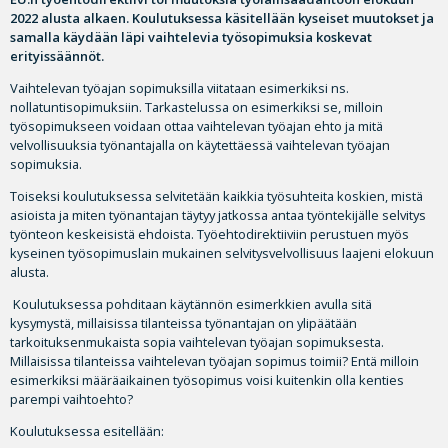
2022 alusta alkaen. Koulutuksessa käsitellään kyseiset muutokset ja
samalla käydään läpi vaihtelevia työsopimuksia koskevat
erityissäännöt.
Vaihtelevan työajan sopimuksilla viitataan esimerkiksi ns.
nollatuntisopimuksiin. Tarkastelussa on esimerkiksi se, milloin
työsopimukseen voidaan ottaa vaihtelevan työajan ehto ja mitä
velvollisuuksia työnantajalla on käytettäessä vaihtelevan työajan
sopimuksia.
Toiseksi koulutuksessa selvitetään kaikkia työsuhteita koskien, mistä
asioista ja miten työnantajan täytyy jatkossa antaa työntekijälle selvitys
työnteon keskeisistä ehdoista. Työehtodirektiiviin perustuen myös
kyseinen työsopimuslain mukainen selvitysvelvollisuus laajeni elokuun
alusta.
Koulutuksessa pohditaan käytännön esimerkkien avulla sitä
kysymystä, millaisissa tilanteissa työnantajan on ylipäätään
tarkoituksenmukaista sopia vaihtelevan työajan sopimuksesta.
Millaisissa tilanteissa vaihtelevan työajan sopimus toimii? Entä milloin
esimerkiksi määräaikainen työsopimus voisi kuitenkin olla kenties
parempi vaihtoehto?
Koulutuksessa esitellään: