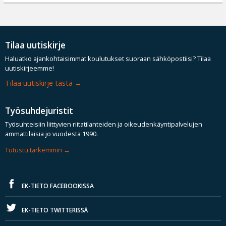
Tilaa uutiskirje
Haluatko ajankohtaisimmat koulutukset suoraan sähköpostiisi? Tilaa
uutiskirjeemme!
Tilaa uutiskirje tästä
Työsuhdejuristit
Työsuhteisiin liittyvien riitatilanteiden ja oikeudenkäyntipalvelujen
ammattilaisia jo vuodesta 1990.
Tutustu tarkemmin
EK-TIETO FACEBOOKISSA
EK-TIETO TWITTERISSÄ