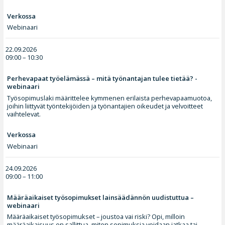
Verkossa
Webinaari
22.09.2026
09:00 – 10:30
Perhevapaat työelämässä – mitä työnantajan tulee tietää? -
webinaari
Työsopimuslaki määrittelee kymmenen erilaista perhevapaamuotoa,
joihin liittyvät työntekijöiden ja työnantajien oikeudet ja velvoitteet
vaihtelevat.
Verkossa
Webinaari
24.09.2026
09:00 – 11:00
Määräaikaiset työsopimukset lainsäädännön uudistuttua –
webinaari
Määräaikaiset työsopimukset – joustoa vai riski? Opi, milloin
määräaikaisuus on sallittua, miten sopimuksia voidaan jatkaa tai