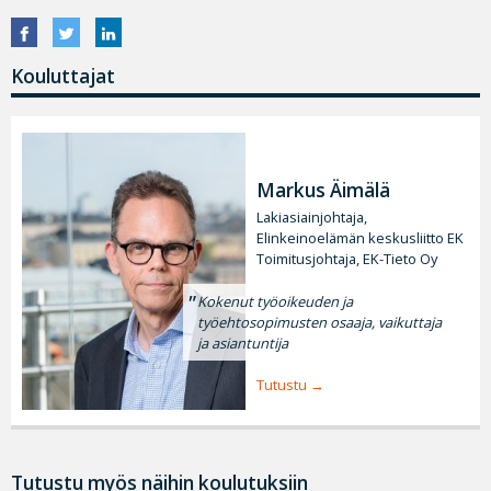
Kouluttajat
Markus Äimälä
Lakiasiainjohtaja,
Elinkeinoelämän keskusliitto EK
Toimitusjohtaja, EK-Tieto Oy
Kokenut työoikeuden ja
työehtosopimusten osaaja, vaikuttaja
ja asiantuntija
Tutustu
Tutustu myös näihin koulutuksiin