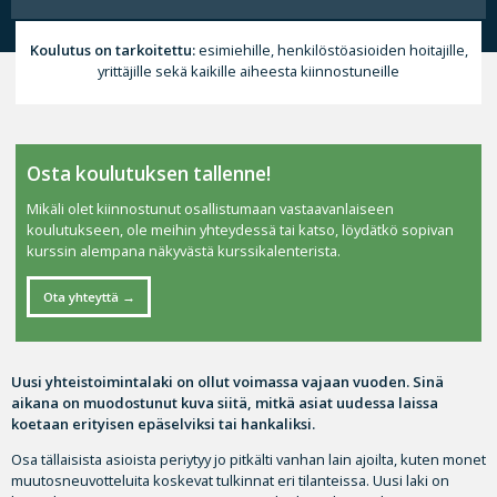
Koulutus on tarkoitettu:
esimiehille, henkilöstöasioiden hoitajille,
yrittäjille sekä kaikille aiheesta kiinnostuneille
Osta koulutuksen tallenne!
Mikäli olet kiinnostunut osallistumaan vastaavanlaiseen
koulutukseen, ole meihin yhteydessä tai katso, löydätkö sopivan
kurssin alempana näkyvästä kurssikalenterista.
Ota yhteyttä
Uusi yhteistoimintalaki on ollut voimassa vajaan vuoden. Sinä
aikana on muodostunut kuva siitä, mitkä asiat uudessa laissa
koetaan erityisen epäselviksi tai hankaliksi.
Osa tällaisista asioista periytyy jo pitkälti vanhan lain ajoilta, kuten monet
muutosneuvotteluita koskevat tulkinnat eri tilanteissa. Uusi laki on