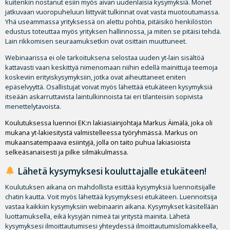
kuitenkin nostanut esiin myös aivan uudenlaisia kysymyksiä. Monet
jatkuvaan vuoropuheluun liittyvät tulkinnat ovat vasta muotoutumassa.
Yhä useammassa yrityksessä on alettu pohtia, pitäisikö henkilöstön
edustus toteuttaa myös yrityksen hallinnossa, ja miten se pitäisi tehdä.
Lain rikkomisen seuraamuksetkin ovat osittain muuttuneet.
Webinaarissa ei ole tarkoituksena selostaa uuden yt-lain sisältöä
kattavasti vaan keskittyä nimenomaan niihin edellä mainittuja teemoja
koskeviin erityiskysymyksiin, jotka ovat aiheuttaneet eniten
epäselvyyttä. Osallistujat voivat myös lähettää etukäteen kysymyksiä
itseään askarruttavista laintulkinnoista tai eri tilanteisiin sopivista
menettelytavoista.
Koulutuksessa luennoi EK:n lakiasiainjohtaja
Markus Äimälä
, joka oli
mukana yt-lakiesitystä valmistelleessa työryhmässä. Markus on
mukaansatempaava esiintyjä, jolla on taito puhua lakiasioista
selkeäsanaisesti ja pilke silmäkulmassa.
Lähetä kysymyksesi kouluttajalle etukäteen!
Koulutuksen aikana on mahdollista esittää kysymyksiä luennoitsijalle
chatin kautta. Voit myös lähettää kysymyksesi etukäteen. Luennoitsija
vastaa kaikkiin kysymyksiin webinaarin aikana. Kysymykset käsitellään
luottamuksella, eikä kysyjän nimeä tai yritystä mainita. Lähetä
kysymyksesi ilmoittautumisesi yhteydessä ilmoittautumislomakkeella,