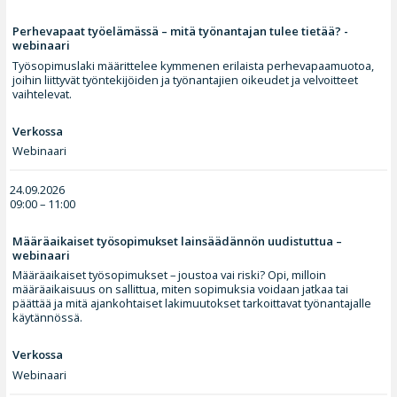
Perhevapaat työelämässä – mitä työnantajan tulee tietää? -
webinaari
Työsopimuslaki määrittelee kymmenen erilaista perhevapaamuotoa,
joihin liittyvät työntekijöiden ja työnantajien oikeudet ja velvoitteet
vaihtelevat.
Verkossa
Webinaari
24.09.2026
09:00 – 11:00
Määräaikaiset työsopimukset lainsäädännön uudistuttua –
webinaari
Määräaikaiset työsopimukset – joustoa vai riski? Opi, milloin
määräaikaisuus on sallittua, miten sopimuksia voidaan jatkaa tai
päättää ja mitä ajankohtaiset lakimuutokset tarkoittavat työnantajalle
käytännössä.
Verkossa
Webinaari