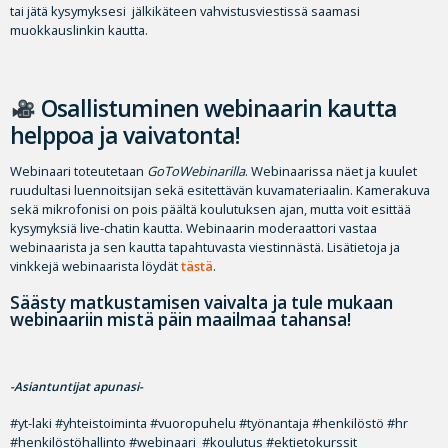
tai jätä kysymyksesi jälkikäteen vahvistusviestissä saamasi
muokkauslinkin kautta.
Osallistuminen webinaarin kautta
helppoa ja vaivatonta!
Webinaari toteutetaan
GoToWebinarilla
. Webinaarissa näet ja kuulet
ruudultasi luennoitsijan sekä esitettävän kuvamateriaalin. Kamerakuva
sekä mikrofonisi on pois päältä koulutuksen ajan, mutta voit esittää
kysymyksiä live-chatin kautta. Webinaarin moderaattori vastaa
webinaarista ja sen kautta tapahtuvasta viestinnästä. Lisätietoja ja
vinkkejä webinaarista löydät
tästä
.
Säästy matkustamisen vaivalta ja tule mukaan
webinaariin mistä päin maailmaa tahansa!
-Asiantuntijat apunasi-
#yt-laki #yhteistoiminta #vuoropuhelu #työnantaja #henkilöstö #hr
#henkilöstöhallinto #webinaari #koulutus #ektietokurssit