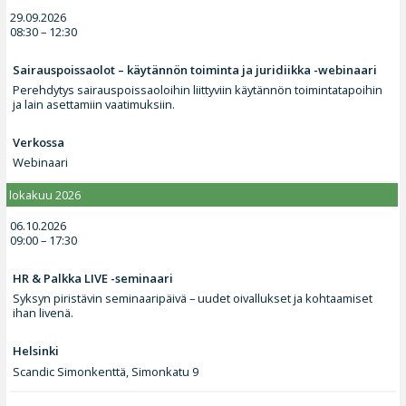
29.09.2026
08:30 – 12:30
Sairauspoissaolot – käytännön toiminta ja juridiikka -webinaari
Perehdytys sairauspoissaoloihin liittyviin käytännön toimintatapoihin
ja lain asettamiin vaatimuksiin.
Verkossa
Webinaari
lokakuu 2026
06.10.2026
09:00 – 17:30
HR & Palkka LIVE -seminaari
Syksyn piristävin seminaaripäivä – uudet oivallukset ja kohtaamiset
ihan livenä.
Helsinki
Scandic Simonkenttä, Simonkatu 9