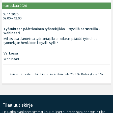
marraskuu 2026
05.11.2026
09:00 – 12:00
Työsuhteen päättäminen työntekijään liittyvillä perusteilla -
webinaari
Millaisissa tilanteissa työnantajalla on oikeus päättää työsuhde
työntekijän henkilöön liittyvillä syillä?
Verkossa
Webinaari
Kaikkiin ilmoitettuihin hintoihin lisätään alv 25,5 %. Risteilyt alv 0 %.
Tilaa uutiskirje
Haluatko ajankohtaisimmat koulutukset suoraan sähköpostiisi? Tilaa