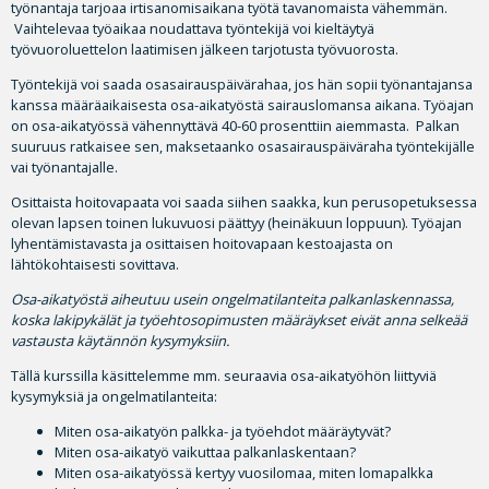
työnantaja tarjoaa irtisanomisaikana työtä tavanomaista vähemmän.
Vaihtelevaa työaikaa noudattava työntekijä voi kieltäytyä
työvuoroluettelon laatimisen jälkeen tarjotusta työvuorosta.
Työntekijä voi saada osasairauspäivärahaa, jos hän sopii työnantajansa
kanssa määräaikaisesta osa-aikatyöstä sairauslomansa aikana. Työajan
on osa-aikatyössä vähennyttävä 40-60 prosenttiin aiemmasta. Palkan
suuruus ratkaisee sen, maksetaanko osasairauspäiväraha työntekijälle
vai työnantajalle.
Osittaista hoitovapaata voi saada siihen saakka, kun perusopetuksessa
olevan lapsen toinen lukuvuosi päättyy (heinäkuun loppuun). Työajan
lyhentämistavasta ja osittaisen hoitovapaan kestoajasta on
lähtökohtaisesti sovittava.
Osa-aikatyöstä aiheutuu usein ongelmatilanteita palkanlaskennassa,
koska lakipykälät ja työehtosopimusten määräykset eivät anna selkeää
vastausta käytännön kysymyksiin.
Tällä kurssilla käsittelemme mm. seuraavia osa-aikatyöhön liittyviä
kysymyksiä ja ongelmatilanteita:
Miten osa-aikatyön palkka- ja työehdot määräytyvät?
Miten osa-aikatyö vaikuttaa palkanlaskentaan?
Miten osa-aikatyössä kertyy vuosilomaa, miten lomapalkka