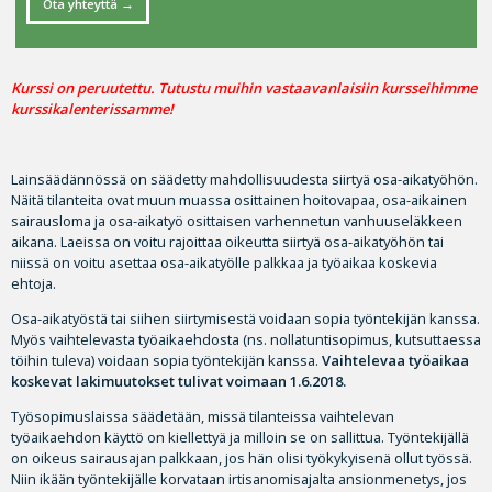
Ota yhteyttä
Kurssi on peruutettu. Tutustu muihin vastaavanlaisiin kursseihimme
kurssikalenterissamme!
Lainsäädännössä on säädetty mahdollisuudesta siirtyä osa-aikatyöhön.
Näitä tilanteita ovat muun muassa osittainen hoitovapaa, osa-aikainen
sairausloma ja osa-aikatyö osittaisen varhennetun vanhuuseläkkeen
aikana. Laeissa on voitu rajoittaa oikeutta siirtyä osa-aikatyöhön tai
niissä on voitu asettaa osa-aikatyölle palkkaa ja työaikaa koskevia
ehtoja.
Osa-aikatyöstä tai siihen siirtymisestä voidaan sopia työntekijän kanssa.
Myös vaihtelevasta työaikaehdosta (ns. nollatuntisopimus, kutsuttaessa
töihin tuleva) voidaan sopia työntekijän kanssa.
Vaihtelevaa työaikaa
koskevat lakimuutokset tulivat voimaan 1.6.2018.
Työsopimuslaissa säädetään, missä tilanteissa vaihtelevan
työaikaehdon käyttö on kiellettyä ja milloin se on sallittua. Työntekijällä
on oikeus sairausajan palkkaan, jos hän olisi työkykyisenä ollut työssä.
Niin ikään työntekijälle korvataan irtisanomisajalta ansionmenetys, jos