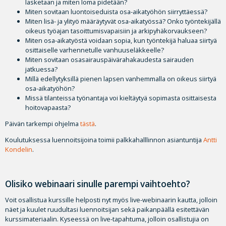
lasketaan ja miten loma pidetään?
Miten sovitaan luontoiseduista osa-aikatyöhön siirryttäessä?
Miten lisä- ja ylityö määräytyvät osa-aikatyössä? Onko työntekijällä
oikeus työajan tasoittumisvapaisiin ja arkipyhäkorvaukseen?
Miten osa-aikatyöstä voidaan sopia, kun työntekijä haluaa siirtyä
osittaiselle varhennetulle vanhuuseläkkeelle?
Miten sovitaan osasairauspäivärahakaudesta sairauden
jatkuessa?
Millä edellytyksillä pienen lapsen vanhemmalla on oikeus siirtyä
osa-aikatyöhön?
Missä tilanteissa työnantaja voi kieltäytyä sopimasta osittaisesta
hoitovapaasta?
Päivän tarkempi ohjelma
tästä
.
Koulutuksessa luennoitsijoina toimii palkkahalllinnon asiantuntija
Antti
Kondelin
.
Olisiko webinaari sinulle parempi vaihtoehto?
Voit osallistua kurssille helposti nyt myös live-webinaarin kautta, jolloin
näet ja kuulet ruudultasi luennoitsijan sekä paikanpäällä esitettävän
kurssimateriaalin. Kyseessä on live-tapahtuma, jolloin osallistujia on