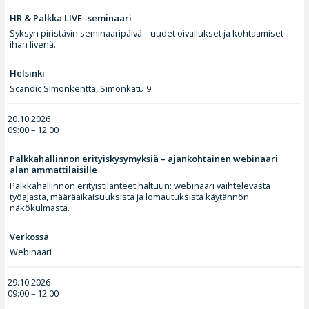
HR & Palkka LIVE -seminaari
Syksyn piristävin seminaaripäivä – uudet oivallukset ja kohtaamiset
ihan livenä.
Helsinki
Scandic Simonkenttä, Simonkatu 9
20.10.2026
09:00 – 12:00
Palkkahallinnon erityiskysymyksiä – ajankohtainen webinaari
alan ammattilaisille
Palkkahallinnon erityistilanteet haltuun: webinaari vaihtelevasta
työajasta, määräaikaisuuksista ja lomautuksista käytännön
näkökulmasta.
Verkossa
Webinaari
29.10.2026
09:00 – 12:00