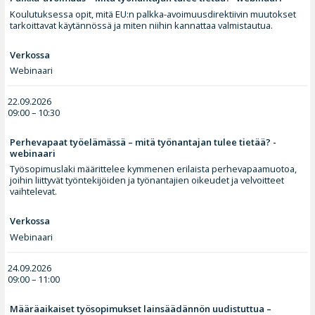
Koulutuksessa opit, mitä EU:n palkka-avoimuusdirektiivin muutokset
tarkoittavat käytännössä ja miten niihin kannattaa valmistautua.
Verkossa
Webinaari
22.09.2026
09:00 – 10:30
Perhevapaat työelämässä – mitä työnantajan tulee tietää? -
webinaari
Työsopimuslaki määrittelee kymmenen erilaista perhevapaamuotoa,
joihin liittyvät työntekijöiden ja työnantajien oikeudet ja velvoitteet
vaihtelevat.
Verkossa
Webinaari
24.09.2026
09:00 – 11:00
Määräaikaiset työsopimukset lainsäädännön uudistuttua –