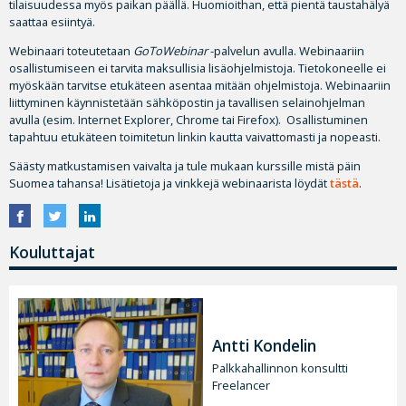
tilaisuudessa myös paikan päällä. Huomioithan, että pientä taustahälyä
saattaa esiintyä.
Webinaari toteutetaan
GoToWebinar
-palvelun avulla. Webinaariin
osallistumiseen ei tarvita maksullisia lisäohjelmistoja. Tietokoneelle ei
myöskään tarvitse etukäteen asentaa mitään ohjelmistoja. Webinaariin
liittyminen käynnistetään sähköpostin ja tavallisen selainohjelman
avulla (esim. Internet Explorer, Chrome tai Firefox). Osallistuminen
tapahtuu etukäteen toimitetun linkin kautta vaivattomasti ja nopeasti.
Säästy matkustamisen vaivalta ja tule mukaan kurssille mistä päin
Suomea tahansa! Lisätietoja ja vinkkejä webinaarista löydät
tästä
.
Kouluttajat
Antti Kondelin
Palkkahallinnon konsultti
Freelancer