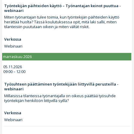
Työntekijän päihteiden käyttö – Työnantajan keinot puuttua -
webinaari
Miten työnantajan tulee toimia, kun työntekijän päihteiden käyttö
herättää huolta? Tässä koulutuksessa opit, mitä laki sallii, miten
tilanteisiin puututaan oikein ja miten vältät riskit.
Verkossa
Webinaari
marraskuu 2026
05.11.2026
09:00 – 12:00
Työsuhteen päättäminen työntekijään liittyvillä perusteilla -
webinaari
Millaisissa tilanteissa työnantajalla on oikeus päättää työsuhde
työntekijän henkilöön liittyvillä syillä?
Verkossa
Webinaari