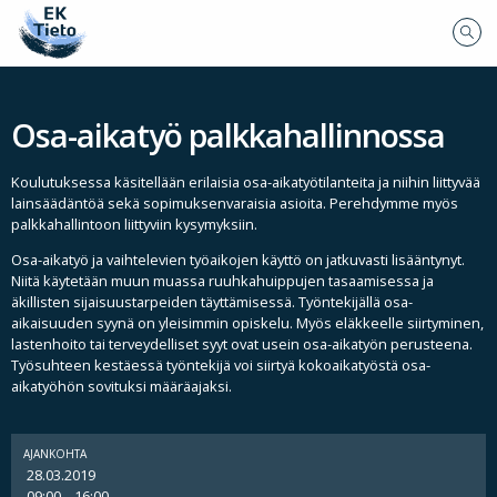
Osa-aikatyö palkkahallinnossa
Koulutuksessa käsitellään erilaisia osa-aikatyötilanteita ja niihin liittyvää
lainsäädäntöä sekä sopimuksenvaraisia asioita. Perehdymme myös
palkkahallintoon liittyviin kysymyksiin.
Osa-aikatyö ja vaihtelevien työaikojen käyttö on jatkuvasti lisääntynyt.
Niitä käytetään muun muassa ruuhkahuippujen tasaamisessa ja
äkillisten sijaisuustarpeiden täyttämisessä. Työntekijällä osa-
aikaisuuden syynä on yleisimmin opiskelu. Myös eläkkeelle siirtyminen,
lastenhoito tai terveydelliset syyt ovat usein osa-aikatyön perusteena.
Työsuhteen kestäessä työntekijä voi siirtyä kokoaikatyöstä osa-
aikatyöhön sovituksi määräajaksi.
AJANKOHTA
28.03.2019
09:00 – 16:00