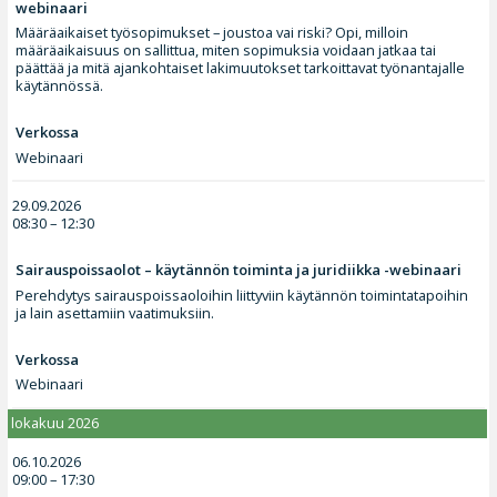
webinaari
Määräaikaiset työsopimukset – joustoa vai riski? Opi, milloin
määräaikaisuus on sallittua, miten sopimuksia voidaan jatkaa tai
päättää ja mitä ajankohtaiset lakimuutokset tarkoittavat työnantajalle
käytännössä.
Verkossa
Webinaari
29.09.2026
08:30 – 12:30
Sairauspoissaolot – käytännön toiminta ja juridiikka -webinaari
Perehdytys sairauspoissaoloihin liittyviin käytännön toimintatapoihin
ja lain asettamiin vaatimuksiin.
Verkossa
Webinaari
lokakuu 2026
06.10.2026
09:00 – 17:30