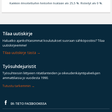
Kaikkiin ilmoitettuihin hintoihin lisätään alv 25,5 %. Risteilyt alv 0 %.
Tilaa uutiskirje
Haluatko ajankohtaisimmat koulutukset suoraan sähköpostiisi? Tilaa
uutiskirjeemme!
Tilaa uutiskirje tästä
Työsuhdejuristit
Työsuhteisiin liittyvien riitatilanteiden ja oikeudenkäyntipalvelujen
ammattilaisia jo vuodesta 1990.
Tutustu tarkemmin
EK-TIETO FACEBOOKISSA