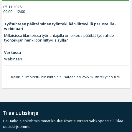
05.11.2026
09:00 – 12:00
Työsuhteen päättäminen työntekijään liittyvillä perusteilla -
webinaari
Millaisissa tilanteissa työnantajalla on oikeus päättää työsuhde
työntekijän henkilöön liittyvillä syillä?
Verkossa
Webinaari
Kaikkiin ilmoitettuihin hintoihin lisätään alv 25,5 %. Risteilyt alv 0 %.
Tilaa uutiskirje
Haluatko ajankohtaisimmat koulutukset suoraan sähköpostiisi? Tilaa
uutiskirjeemme!