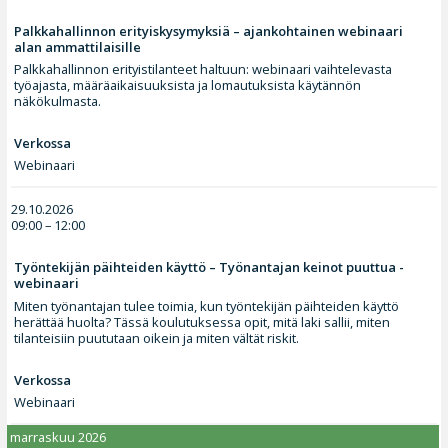
Palkkahallinnon erityiskysymyksiä – ajankohtainen webinaari
alan ammattilaisille
Palkkahallinnon erityistilanteet haltuun: webinaari vaihtelevasta
työajasta, määräaikaisuuksista ja lomautuksista käytännön
näkökulmasta.
Verkossa
Webinaari
29.10.2026
09:00 – 12:00
Työntekijän päihteiden käyttö – Työnantajan keinot puuttua -
webinaari
Miten työnantajan tulee toimia, kun työntekijän päihteiden käyttö
herättää huolta? Tässä koulutuksessa opit, mitä laki sallii, miten
tilanteisiin puututaan oikein ja miten vältät riskit.
Verkossa
Webinaari
marraskuu 2026