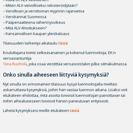
– Miten ALV-velvolliseksi rekisteröidytään?
– Verollisen ja verottoman myynnin rajanvetoa
– Verokannat Suomessa
– Pääperiaatteena vähennysoikeus
– Mitä ALV-ilmoitukseen?
– Kansainvälisen kaupan yleiskatsaus
Tilaisuuden tarkempi aikataulu
tästä
Kouluttajana toimii selkeäsanainen ja kokenut luennoitsija, EK:n
veroasiantuntija
Tiina Ruohola
, joka osaa viestittää veroasioistakin pilke silmäkulmassa
Onko sinulla aiheeseen liittyviä kysymyksiä?
Nyt sinulla on erinomainen tilaisuus kysyä luennoitsijalta mieltäsi
askarruttavia kysymyksiä, joihin hän vastaa luennon aikana. Lisäksi voit
etukäteen ehdottaa, mitä asioita toivoisit luennoitsijan painottavan tai
mihin aihealueeseen toivoisit hänen paneutuvan erityisesti.
Lähetä kysymyksesi meille etukäteen
tästä