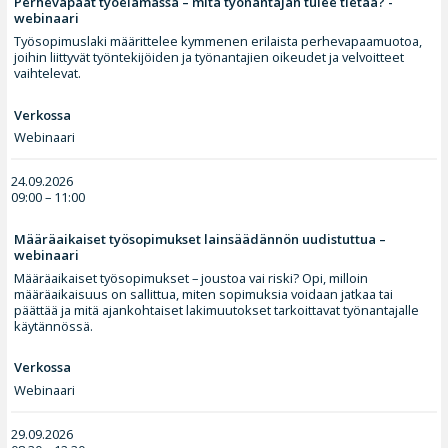
Perhevapaat työelämässä – mitä työnantajan tulee tietää? -
webinaari
Työsopimuslaki määrittelee kymmenen erilaista perhevapaamuotoa,
joihin liittyvät työntekijöiden ja työnantajien oikeudet ja velvoitteet
vaihtelevat.
Verkossa
Webinaari
24.09.2026
09:00 – 11:00
Määräaikaiset työsopimukset lainsäädännön uudistuttua –
webinaari
Määräaikaiset työsopimukset – joustoa vai riski? Opi, milloin
määräaikaisuus on sallittua, miten sopimuksia voidaan jatkaa tai
päättää ja mitä ajankohtaiset lakimuutokset tarkoittavat työnantajalle
käytännössä.
Verkossa
Webinaari
29.09.2026