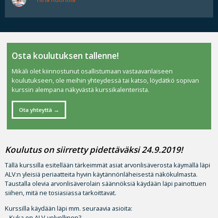
Osta koulutuksen tallenne!
Mikäli olet kiinnostunut osallistumaan vastaavanlaiseen
koulutukseen, ole meihin yhteydessä tai katso, löydätkö sopivan
kurssin alempana näkyvästä kurssikalenterista.
Ota yhteyttä
Koulutus on siirretty pidettäväksi
24.9.2019!
Tällä kurssilla esitellään tärkeimmät asiat arvonlisäverosta käymällä läpi
ALV:n yleisiä periaatteita hyvin käytännönläheisestä näkökulmasta.
Taustalla olevia arvonlisäverolain säännöksiä käydään läpi painottuen
siihen, mitä ne tosiasiassa tarkoittavat.
Kurssilla käydään läpi mm. seuraavia asioita:
– Kuka on ALV-velvollinen?