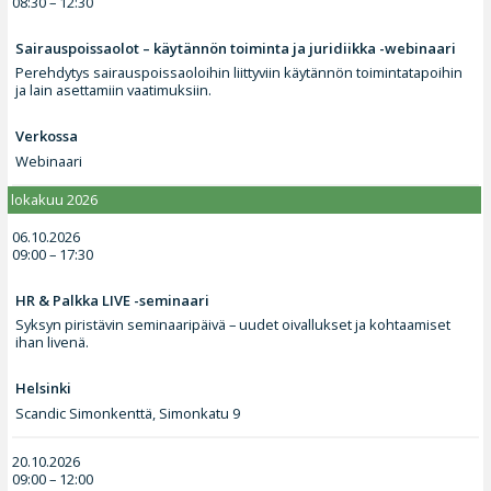
08:30 – 12:30
Sairauspoissaolot – käytännön toiminta ja juridiikka -webinaari
Perehdytys sairauspoissaoloihin liittyviin käytännön toimintatapoihin
ja lain asettamiin vaatimuksiin.
Verkossa
Webinaari
lokakuu 2026
06.10.2026
09:00 – 17:30
HR & Palkka LIVE -seminaari
Syksyn piristävin seminaaripäivä – uudet oivallukset ja kohtaamiset
ihan livenä.
Helsinki
Scandic Simonkenttä, Simonkatu 9
20.10.2026
09:00 – 12:00