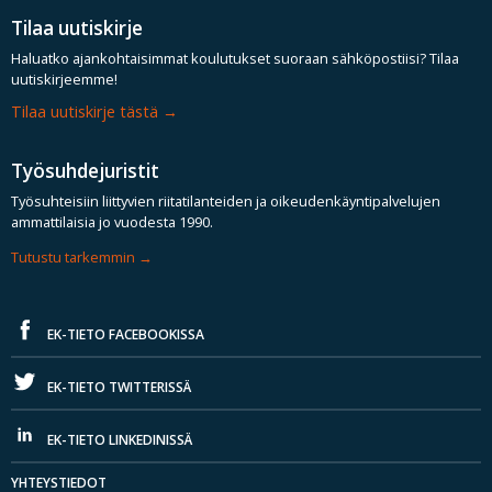
Tilaa uutiskirje
Haluatko ajankohtaisimmat koulutukset suoraan sähköpostiisi? Tilaa
uutiskirjeemme!
Tilaa uutiskirje tästä
Työsuhdejuristit
Työsuhteisiin liittyvien riitatilanteiden ja oikeudenkäyntipalvelujen
ammattilaisia jo vuodesta 1990.
Tutustu tarkemmin
EK-TIETO FACEBOOKISSA
EK-TIETO TWITTERISSÄ
EK-TIETO LINKEDINISSÄ
YHTEYSTIEDOT