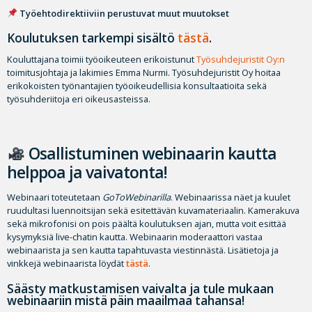
Työehtodirektiiviin perustuvat muut muutokset
Koulutuksen tarkempi sisältö
tästä
.
Kouluttajana toimii työoikeuteen erikoistunut
Työsuhdejuristit Oy:n
toimitusjohtaja ja lakimies Emma Nurmi. Työsuhdejuristit Oy hoitaa
erikokoisten työnantajien työoikeudellisia konsultaatioita sekä
työsuhderiitoja eri oikeusasteissa.
Osallistuminen webinaarin kautta
helppoa ja vaivatonta!
Webinaari toteutetaan
GoToWebinarilla
. Webinaarissa näet ja kuulet
ruudultasi luennoitsijan sekä esitettävän kuvamateriaalin. Kamerakuva
sekä mikrofonisi on pois päältä koulutuksen ajan, mutta voit esittää
kysymyksiä live-chatin kautta. Webinaarin moderaattori vastaa
webinaarista ja sen kautta tapahtuvasta viestinnästä. Lisätietoja ja
vinkkejä webinaarista löydät
tästä
.
Säästy matkustamisen vaivalta ja tule mukaan
webinaariin mistä päin maailmaa tahansa!