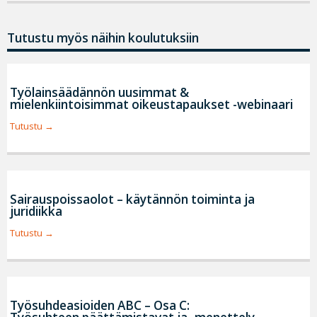
Tutustu myös näihin koulutuksiin
Työlainsäädännön uusimmat &
mielenkiintoisimmat oikeustapaukset -webinaari
Tutustu
Sairauspoissaolot – käytännön toiminta ja
juridiikka
Tutustu
Työsuhdeasioiden ABC – Osa C: