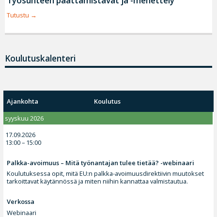
Työsuhteen päättämistavat ja -menettely
Tutustu
Koulutuskalenteri
Ajankohta
Koulutus
syyskuu 2026
17.09.2026
13:00 – 15:00
Palkka-avoimuus – Mitä työnantajan tulee tietää? -webinaari
Koulutuksessa opit, mitä EU:n palkka-avoimuusdirektiivin muutokset
tarkoittavat käytännössä ja miten niihin kannattaa valmistautua.
Verkossa
Webinaari