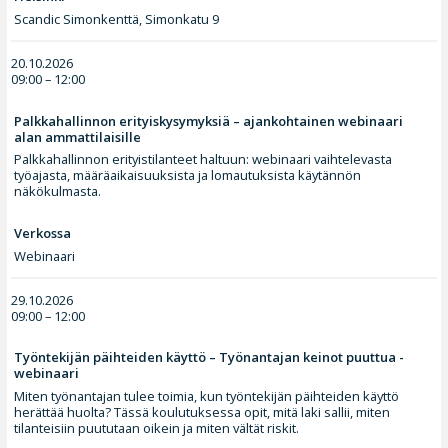
Scandic Simonkenttä, Simonkatu 9
20.10.2026
09:00 – 12:00
Palkkahallinnon erityiskysymyksiä – ajankohtainen webinaari
alan ammattilaisille
Palkkahallinnon erityistilanteet haltuun: webinaari vaihtelevasta
työajasta, määräaikaisuuksista ja lomautuksista käytännön
näkökulmasta.
Verkossa
Webinaari
29.10.2026
09:00 – 12:00
Työntekijän päihteiden käyttö – Työnantajan keinot puuttua -
webinaari
Miten työnantajan tulee toimia, kun työntekijän päihteiden käyttö
herättää huolta? Tässä koulutuksessa opit, mitä laki sallii, miten
tilanteisiin puututaan oikein ja miten vältät riskit.