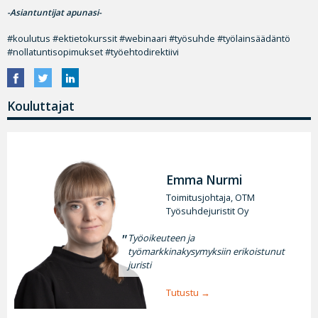
-Asiantuntijat apunasi-
#koulutus #ektietokurssit #webinaari #työsuhde #työlainsäädäntö
#nollatuntisopimukset #työehtodirektiivi
Kouluttajat
Emma Nurmi
Toimitusjohtaja, OTM
Työsuhdejuristit Oy
Työoikeuteen ja
työmarkkinakysymyksiin erikoistunut
juristi
Tutustu