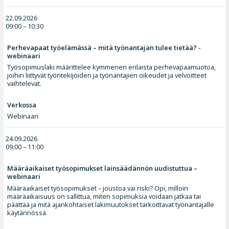
22.09.2026
09:00 – 10:30
Perhevapaat työelämässä – mitä työnantajan tulee tietää? -
webinaari
Työsopimuslaki määrittelee kymmenen erilaista perhevapaamuotoa,
joihin liittyvät työntekijöiden ja työnantajien oikeudet ja velvoitteet
vaihtelevat.
Verkossa
Webinaari
24.09.2026
09:00 – 11:00
Määräaikaiset työsopimukset lainsäädännön uudistuttua –
webinaari
Määräaikaiset työsopimukset – joustoa vai riski? Opi, milloin
määräaikaisuus on sallittua, miten sopimuksia voidaan jatkaa tai
päättää ja mitä ajankohtaiset lakimuutokset tarkoittavat työnantajalle
käytännössä.