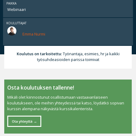
PAIKKA
Webinaari
KOULUTTAJAT
Emma Nurmi
Koulutus on tarkoitettu:
Työnantaja, esimies, hr ja kaikki
työsuhdeasioiden parissa toimivat
Osta koulutuksen tallenne!
Mikäli olet kiinnostunut osallistumaan vastaavanlaiseen
koulutukseen, ole meihin yhteydessä tai katso, löydätkö sopivan
kurssin alempana näkyvästä kurssikalenterista.
Ota yhteyttä