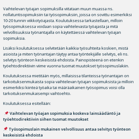
Vaihtelevan työajan sopimuksilla viitataan muun muassa ns.
nollatuntisopimuksiin tai työsopimuksiin, joissa on sovittu esimerkiksi
10-20 tunnin viikkotyöajasta. Koulutuksessa tarkastellaan, milloin
työsopimuksessa voidaan sopia vaihtelevasta työajasta ja mitä
velvollisuuksia työnantajalla on käytettäessä vaihtelevan työajan
sopimuksia.
Lisäksi koulutuksessa selvitetään kaikkia työsuhteita koskien, mistä
asioista ja miten työnantajan täytyy antaa työntekijälle selvitys, eli ns.
selvitys työnteon keskeisistä ehdoista. Painopisteenä on etenkin
työehtodirektiivin viime vuonna tuomat muutokset työsopimuslakiin.
Koulutuksessa mietitään myös, millaisissa tilanteissa työnantajan on
tarkoituksenmukaista sopia vaihtelevan työajan sopimuksista ja milloin
esimerkiksi kiinteä työaika tai määräaikainen työsopimus voisi olla
tarkoituksenmukaisempi vaihtoehto.
Koulutuksessa esitellään:
Vaihtelevan työajan sopimuksia koskeva lainsäädäntö ja
työehtodirektiivin siihen tuomat muutokset
Työsopimuslain mukainen velvollisuus antaa selvitys työnteon
keskeisistä ehdoista