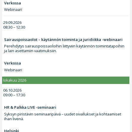
Verkossa
Webinaari
29.09.2026
08:30 – 12:30
Sairauspoissaolot – käytännön toiminta ja juridiikka -webinaari
Perehdytys sairauspoissaoloihin liittyviin käytännön toimintatapoihin
ja lain asettamiin vaatimuksiin.
Verkossa
Webinaari
lokakuu 2026
06.10.2026
09:00 – 17:30
HR & Palkka LIVE -seminaari
Syksyn piristävin seminaaripäivä – uudet oivallukset ja kohtaamiset
ihan livenä.
Helsinki