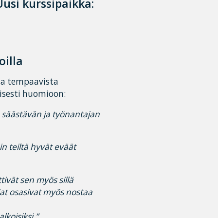
Uusi kurssipaikka:
oilla
nsa tempaavista
aisesti huomioon:
a säästävän ja työnantajan
in teiltä hyvät eväät
tivät sen myös sillä
ijat osasivat myös nostaa
lkoisiksi.”