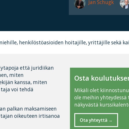
Jan Schugk
iehille, henkilöstöasioiden hoitajille, yrittäjille sekä ka
ytapoja että juridiikan
hen, miten
Osta koulutuksen
ekijän kanssa, miten
taja voi tehdä
Mikäli olet kiinnostun
ole meihin yhteydessä 
näkyvästä kurssikalente
an palkan maksamiseen
ntajan oikeuteen irtisanoa
Ota yhteyttä