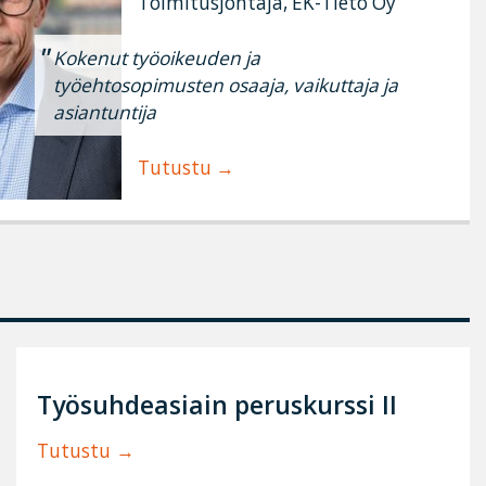
Toimitusjohtaja, EK-Tieto Oy
Kokenut työoikeuden ja
työehtosopimusten osaaja, vaikuttaja ja
asiantuntija
Tutustu
Työsuhdeasiain peruskurssi II
Tutustu