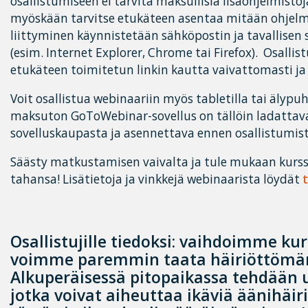
osallistumiseen ei tarvita maksullisia lisäohjelmistoj
myöskään tarvitse etukäteen asentaa mitään ohjelm
liittyminen käynnistetään sähköpostin ja tavallisen
(esim. Internet Explorer, Chrome tai Firefox). Osall
etukäteen toimitetun linkin kautta vaivattomasti ja
Voit osallistua webinaariin myös tabletilla tai älypu
maksuton GoToWebinar-sovellus on tällöin ladattava
sovelluskaupasta ja asennettava ennen osallistumist
Säästy matkustamisen vaivalta ja tule mukaan kurss
tahansa! Lisätietoja ja vinkkejä webinaarista löydät
Osallistujille tiedoksi: vaihdoimme kur
voimme paremmin taata häiriöttömän
Alkuperäisessä pitopaikassa tehdään u
jotka voivat aiheuttaa ikäviä äänihäiri