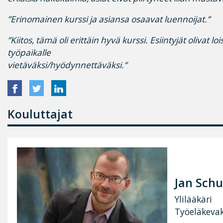
”Erinomainen kurssi ja asiansa osaavat luennoijat.”
”Kiitos, tämä oli erittäin hyvä kurssi. Esiintyjät olivat lo
työpaikalle
vietäväksi/hyödynnettäväksi.”
Kouluttajat
Jan Sch
Ylilääkäri
Työeläkeva