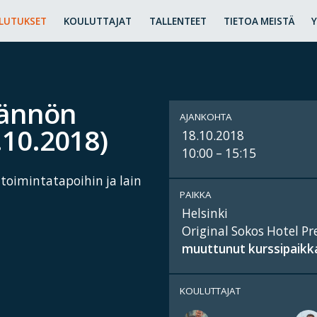
LUTUKSET
KOULUTTAJAT
TALLENTEET
TIETOA MEISTÄ
tännön
AJANKOHTA
8.10.2018)
18.10.2018
10:00 – 15:15
 toimintatapoihin ja lain
PAIKKA
Helsinki
Original Sokos Hotel Pr
muuttunut kurssipaikk
KOULUTTAJAT