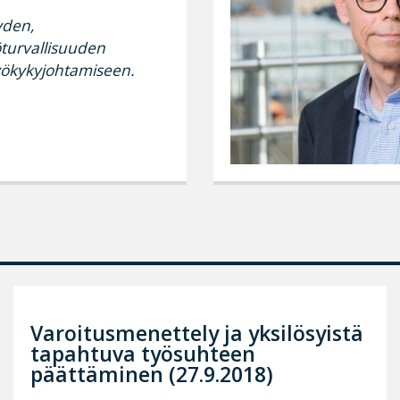
yden,
öturvallisuuden
yökykyjohtamiseen.
Varoitusmenettely ja yksilösyistä
tapahtuva työsuhteen
päättäminen (27.9.2018)