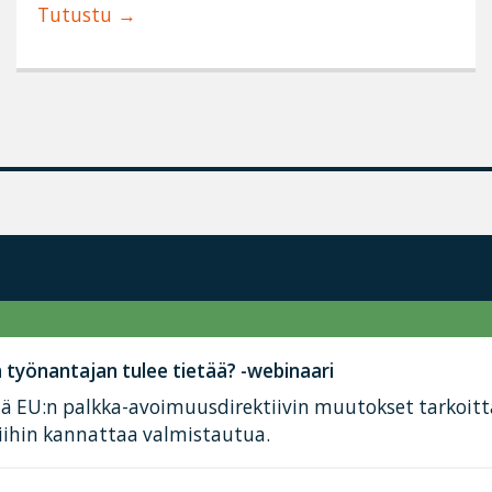
Tutustu
työnantajan tulee tietää? -webinaari
tä EU:n palkka-avoimuusdirektiivin muutokset tarkoit
iihin kannattaa valmistautua.