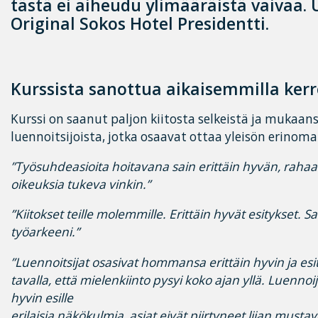
tästä ei aiheudu ylimääräistä vaivaa. 
Original Sokos Hotel Presidentti.
Kurssista sanottua aikaisemmilla kerr
Kurssi on saanut paljon kiitosta selkeistä ja mukaa
luennoitsijoista, jotka osaavat ottaa yleisön erinom
”Työsuhdeasioita hoitavana sain erittäin hyvän, raha
oikeuksia tukeva vinkin.”
”Kiitokset teille molemmille. Erittäin hyvät esitykset. Sa
työarkeeni.”
”Luennoitsijat osasivat hommansa erittäin hyvin ja esit
tavalla, että mielenkiinto pysyi koko ajan yllä. Luenno
hyvin esille
erilaisia näkökulmia, asiat eivät piirtyneet liian mustava