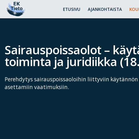
ETUSIVU
AJANKOHTAISTA
KOU
Sairauspoissaolot – käy
toiminta ja juridiikka (1
Perehdytys sairauspoissaoloihin liittyviin käytännön
asettamiin vaatimuksiin.