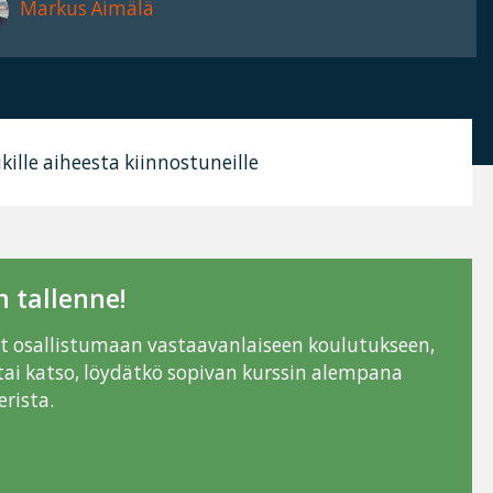
Markus Äimälä
ikille aiheesta kiinnostuneille
 tallenne!
ut osallistumaan vastaavanlaiseen koulutukseen,
tai katso, löydätkö sopivan kurssin alempana
rista.