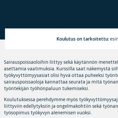
Koulutus on tarkoitettu:
esim
Sairauspoissaoloihin liittyy sekä käytännön menettel
asettamia vaatimuksia. Kurssilla saat näkemystä sii
työkyvyttömyysasiat olisi hyvä ottaa puheeksi työnt
sairauspoissaoloja kannattaa seurata ja mitä työnan
työntekijän työhönpaluun tukemiseksi.
Koulutuksessa perehdymme myös työkyvyttömyysaj
liittyviin edellytyksiin ja ongelmakohtiin sekä työna
työsopimus työkyvyn alenemisen vuoksi.