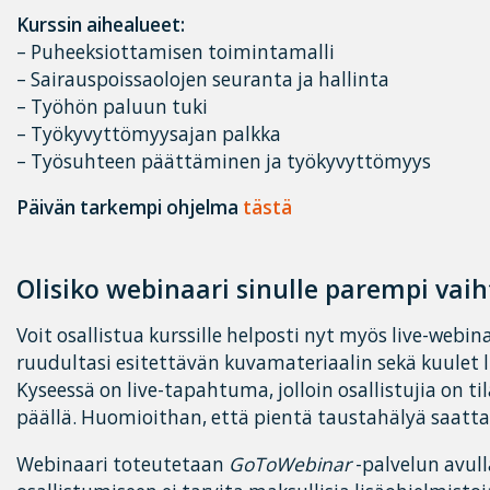
Kurssin aihealueet:
– Puheeksiottamisen toimintamalli
– Sairauspoissaolojen seuranta ja hallinta
– Työhön paluun tuki
– Työkyvyttömyysajan palkka
– Työsuhteen päättäminen ja työkyvyttömyys
Päivän tarkempi ohjelma
tästä
Olisiko webinaari sinulle parempi vai
Voit osallistua kurssille helposti nyt myös live-webin
ruudultasi esitettävän kuvamateriaalin sekä kuulet 
Kyseessä on live-tapahtuma, jolloin osallistujia on 
päällä. Huomioithan, että pientä taustahälyä saattaa
Webinaari toteutetaan
GoToWebinar
-palvelun avull