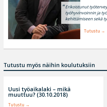
Erikoistunut työterve
työhyvinvoinnin ja ty
kehittämiseen sekä t
Tutustu
Tutustu myös näihin koulutuksiin
Uusi työaikalaki – mikä
muuttuu? (30.10.2018)
Tutustu