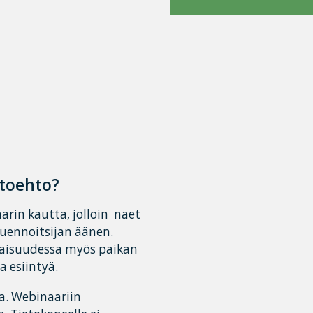
htoehto?
aarin kautta, jolloin näet
luennoitsijan äänen.
tilaisuudessa myös paikan
 esiintyä.
a. Webinaariin