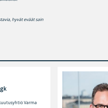
istavia, hyvät eväät sain
ugk
kuutusyhtiö Varma