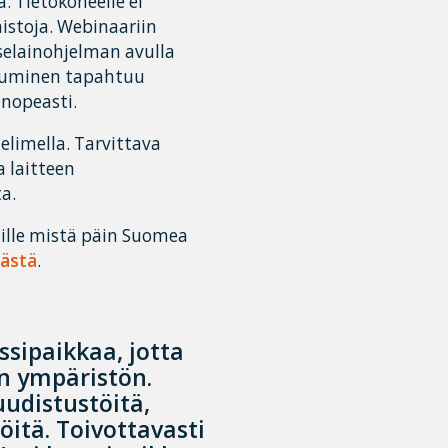
a. Tietokoneelle ei
istoja. Webinaariin
 selainohjelman avulla
istuminen tapahtuu
 nopeasti.
helimella. Tarvittava
 laitteen
a.
ille mistä päin Suomea
tästä
.
ssipaikkaa, jotta
 ympäristön.
udistustöitä,
öitä. Toivottavasti