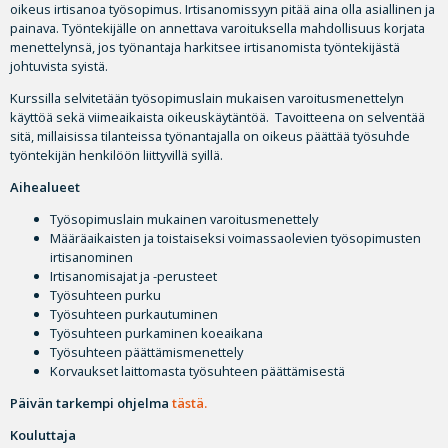
oikeus irtisanoa työsopimus. Irtisanomissyyn pitää aina olla asiallinen ja
painava. Työntekijälle on annettava varoituksella mahdollisuus korjata
menettelynsä, jos työnantaja harkitsee irtisanomista työntekijästä
johtuvista syistä.
Kurssilla selvitetään työsopimuslain mukaisen varoitusmenettelyn
käyttöä sekä viimeaikaista oikeuskäytäntöä. Tavoitteena on selventää
sitä, millaisissa tilanteissa työnantajalla on oikeus päättää työsuhde
työntekijän henkilöön liittyvillä syillä.
Aihealueet
Työsopimuslain mukainen varoitusmenettely
Määräaikaisten ja toistaiseksi voimassaolevien työsopimusten
irtisanominen
Irtisanomisajat ja -perusteet
Työsuhteen purku
Työsuhteen purkautuminen
Työsuhteen purkaminen koeaikana
Työsuhteen päättämismenettely
Korvaukset laittomasta työsuhteen päättämisestä
Päivän tarkempi ohjelma
tästä.
Kouluttaja