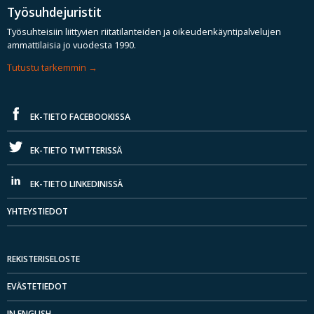
Työsuhdejuristit
Työsuhteisiin liittyvien riitatilanteiden ja oikeudenkäyntipalvelujen
ammattilaisia jo vuodesta 1990.
Tutustu tarkemmin
EK-TIETO FACEBOOKISSA
EK-TIETO TWITTERISSÄ
EK-TIETO LINKEDINISSÄ
YHTEYSTIEDOT
REKISTERISELOSTE
EVÄSTETIEDOT
IN ENGLISH