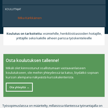
KOULUTTAJAT
Mika Kärkkäinen
Koulutus on tarkoitettu:
esimiehille, henkilöstöasioiden hoitajille,
yrittäjille sekä kaikille aiheen parissa työskenteleville
Osta koulutuksen tallenne!
Mikäli olet kiinnostunut osallistumaan vastaavanlaiseen
koulutukseen, ole meihin yhteydessä tai katso, löydätkö sopivan
kurssin alempana näkyvästä kurssikalenterista.
Ota yhteyttä
Työsopimuslaissa on määritelty, millaisissa tilanteissa työnantajalla on