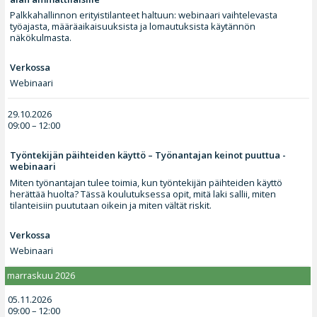
Palkkahallinnon erityistilanteet haltuun: webinaari vaihtelevasta
työajasta, määräaikaisuuksista ja lomautuksista käytännön
näkökulmasta.
Verkossa
Webinaari
29.10.2026
09:00 – 12:00
Työntekijän päihteiden käyttö – Työnantajan keinot puuttua -
webinaari
Miten työnantajan tulee toimia, kun työntekijän päihteiden käyttö
herättää huolta? Tässä koulutuksessa opit, mitä laki sallii, miten
tilanteisiin puututaan oikein ja miten vältät riskit.
Verkossa
Webinaari
marraskuu 2026
05.11.2026
09:00 – 12:00