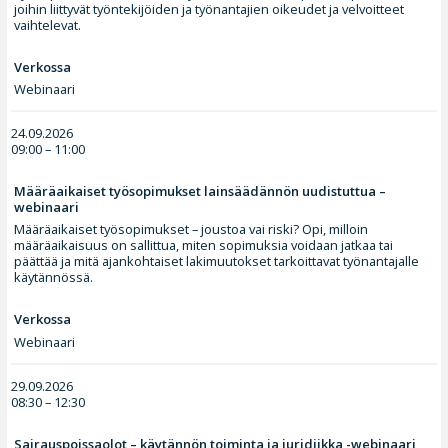
joihin liittyvät työntekijöiden ja työnantajien oikeudet ja velvoitteet
vaihtelevat.
Verkossa
Webinaari
24.09.2026
09:00 – 11:00
Määräaikaiset työsopimukset lainsäädännön uudistuttua –
webinaari
Määräaikaiset työsopimukset – joustoa vai riski? Opi, milloin
määräaikaisuus on sallittua, miten sopimuksia voidaan jatkaa tai
päättää ja mitä ajankohtaiset lakimuutokset tarkoittavat työnantajalle
käytännössä.
Verkossa
Webinaari
29.09.2026
08:30 – 12:30
Sairauspoissaolot – käytännön toiminta ja juridiikka -webinaari