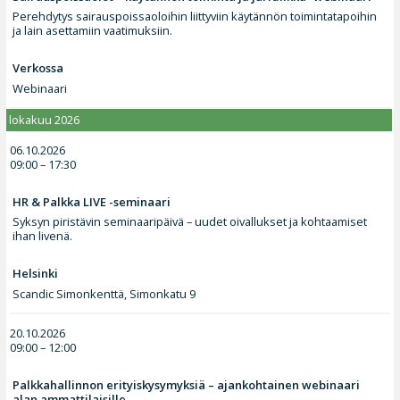
Perehdytys sairauspoissaoloihin liittyviin käytännön toimintatapoihin
ja lain asettamiin vaatimuksiin.
Verkossa
Webinaari
lokakuu 2026
06.10.2026
09:00 – 17:30
HR & Palkka LIVE -seminaari
Syksyn piristävin seminaaripäivä – uudet oivallukset ja kohtaamiset
ihan livenä.
Helsinki
Scandic Simonkenttä, Simonkatu 9
20.10.2026
09:00 – 12:00
Palkkahallinnon erityiskysymyksiä – ajankohtainen webinaari
alan ammattilaisille