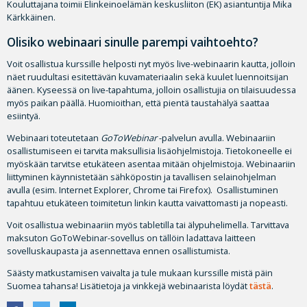
Kouluttajana toimii Elinkeinoelämän keskusliiton (EK) asiantuntija Mika
Kärkkäinen.
Olisiko webinaari sinulle parempi vaihtoehto?
Voit osallistua kurssille helposti nyt myös live-webinaarin kautta, jolloin
näet ruudultasi esitettävän kuvamateriaalin sekä kuulet luennoitsijan
äänen. Kyseessä on live-tapahtuma, jolloin osallistujia on tilaisuudessa
myös paikan päällä. Huomioithan, että pientä taustahälyä saattaa
esiintyä.
Webinaari toteutetaan
GoToWebinar
-palvelun avulla. Webinaariin
osallistumiseen ei tarvita maksullisia lisäohjelmistoja. Tietokoneelle ei
myöskään tarvitse etukäteen asentaa mitään ohjelmistoja. Webinaariin
liittyminen käynnistetään sähköpostin ja tavallisen selainohjelman
avulla (esim. Internet Explorer, Chrome tai Firefox). Osallistuminen
tapahtuu etukäteen toimitetun linkin kautta vaivattomasti ja nopeasti.
Voit osallistua webinaariin myös tabletilla tai älypuhelimella. Tarvittava
maksuton GoToWebinar-sovellus on tällöin ladattava laitteen
sovelluskaupasta ja asennettava ennen osallistumista.
Säästy matkustamisen vaivalta ja tule mukaan kurssille mistä päin
Suomea tahansa! Lisätietoja ja vinkkejä webinaarista löydät
tästä
.