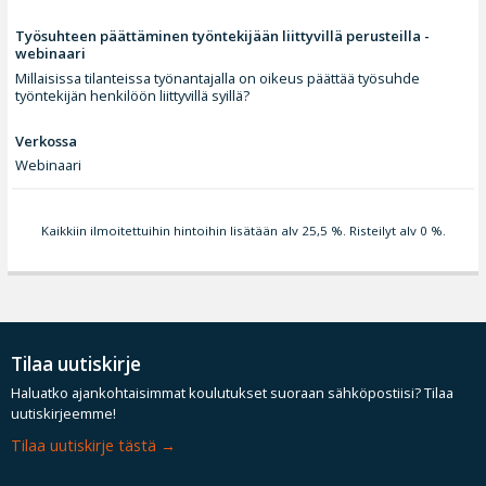
Työsuhteen päättäminen työntekijään liittyvillä perusteilla -
webinaari
Millaisissa tilanteissa työnantajalla on oikeus päättää työsuhde
työntekijän henkilöön liittyvillä syillä?
Verkossa
Webinaari
Kaikkiin ilmoitettuihin hintoihin lisätään alv 25,5 %. Risteilyt alv 0 %.
Tilaa uutiskirje
Haluatko ajankohtaisimmat koulutukset suoraan sähköpostiisi? Tilaa
uutiskirjeemme!
Tilaa uutiskirje tästä