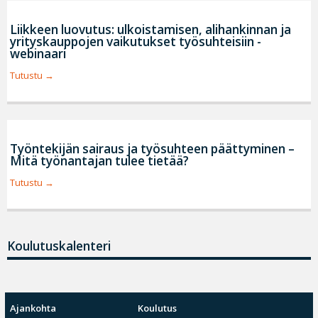
Liikkeen luovutus: ulkoistamisen, alihankinnan ja
yrityskauppojen vaikutukset työsuhteisiin -
webinaari
Tutustu
Työntekijän sairaus ja työsuhteen päättyminen –
Mitä työnantajan tulee tietää?
Tutustu
Koulutuskalenteri
Ajankohta
Koulutus