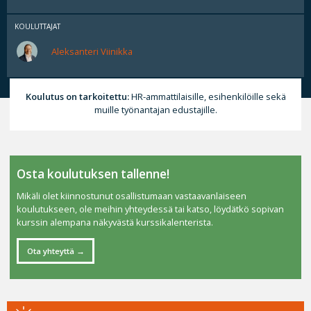
KOULUTTAJAT
Aleksanteri Viinikka
Koulutus on tarkoitettu:
HR-ammattilaisille, esihenkilöille sekä
muille työnantajan edustajille.
Osta koulutuksen tallenne!
Mikäli olet kiinnostunut osallistumaan vastaavanlaiseen
koulutukseen, ole meihin yhteydessä tai katso, löydätkö sopivan
kurssin alempana näkyvästä kurssikalenterista.
Ota yhteyttä