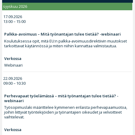
syyskuu 2026
17.09.2026
13:00 – 15:00
Palkka-avoimuus – Mitä työnantajan tulee tietää? -webinaari
Koulutuksessa opit, mitä EU:n palkka-avoimuusdirektiivin muutokset
tarkoittavat käytännössä ja miten niihin kannattaa valmistautua.
Verkossa
Webinaari
22.09.2026
09:00 – 10:30
Perhevapaat työelämässä – mitä työnantajan tulee tietää? -
webinaari
Työsopimuslaki määrittelee kymmenen erilaista perhevapaamuotoa,
joihin liittyvät työntekijöiden ja työnantajien oikeudet ja velvoitteet
vaihtelevat.
Verkossa