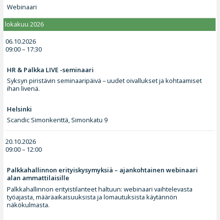
Webinaari
lokakuu 2026
06.10.2026
09:00 – 17:30
HR & Palkka LIVE -seminaari
Syksyn piristävin seminaaripäivä – uudet oivallukset ja kohtaamiset
ihan livenä.
Helsinki
Scandic Simonkenttä, Simonkatu 9
20.10.2026
09:00 – 12:00
Palkkahallinnon erityiskysymyksiä – ajankohtainen webinaari
alan ammattilaisille
Palkkahallinnon erityistilanteet haltuun: webinaari vaihtelevasta
työajasta, määräaikaisuuksista ja lomautuksista käytännön
näkökulmasta.