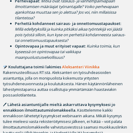
Perhevapaat:
Mitkä ovat raskaus- ja vanhempainvapaan
ilmoittamisen määräajat työnantajalle? Voiko perhevapaan
ajankohtaa muuttaa sen jo alettua? Jos voi, niin millaisissa
tilanteissa?
Perhettä kohdanneet sairaus- ja onnettomuustapaukset:
Millä edellytyksillä ja kuinka pitkäksi aikaa työntekijä voi jäädä
pois työstä silloin, kun kyse on perhettä kohdanneesta sairaus-
tai onnettomuustapauksesta?
Opintovapaa ja muut erityiset vapaat:
Kuinka toimia, kun
kyseessä on opintovapaa tai vaikkapa
maanpuolustusvelvollisuus?
Kouluttajana toimii lakimies
Aleksanteri Viinikka
Rakennusteollisuus RT:stä. Aleksanteri on työsuhdeasioiden
asiantuntija, jolla on monipuolista kokemusta yritysten
työsuhdeneuvonnasta ja koulutuksesta. Hänen käytännönläheinen
lähestymistapansa auttaa osallistujia ymmärtämään haastaviakin
poissaolotilanteita.
🖊
Lähetä asiantuntijalle mieltä askarruttava kysymyksesi jo
ennakkoon ilmoittautumislomakkeella.
Käsittelemme kaikki
ennakkoon lähetetyt kysymykset webinaarin aikana. Mikäli kysymys
tulee mieleesi vasta rekisteröitymisesi jälkeen, ei hätää – voit palata
ilmoittautumislomakkeelle vahvistusviestissä saamasi muokkauslinkin
kautta vielä jälkikäteenkin, ja täydentää/lisätä kysymyksiä.