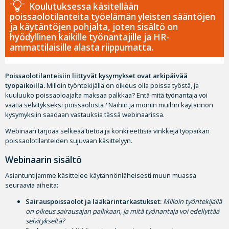
Koulutuksessa käsitellään
poissaolotilanteita työelämän yleisten sääntöjen
ja käytäntöjen pohjalta, joten sisältö on
hyödyllinen kaikille työnantajille ja HR-
ammattilaisille alasta riippumatta.
Poissaolotilanteisiin liittyvät kysymykset ovat arkipäivää
työpaikoilla.
Milloin työntekijällä on oikeus olla poissa työstä, ja
kuuluuko poissaoloajalta maksaa palkkaa? Entä mitä työnantaja voi
vaatia selvitykseksi poissaolosta? Näihin ja moniin muihin käytännön
kysymyksiin saadaan vastauksia tässä webinaarissa.
Webinaari tarjoaa selkeää tietoa ja konkreettisia vinkkejä työpaikan
poissaolotilanteiden sujuvaan käsittelyyn.
Webinaarin sisältö
Asiantuntijamme käsittelee käytännönläheisesti muun muassa
seuraavia aiheita:
Sairauspoissaolot ja lääkärintarkastukset:
Milloin työntekijällä
on oikeus sairausajan palkkaan, ja mitä työnantaja voi edellyttää
selvitykseltä?