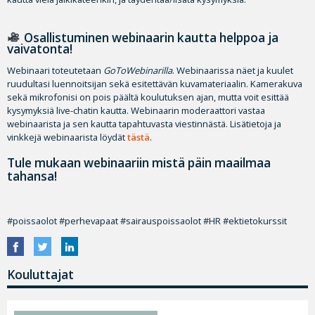
Osallistuminen webinaarin kautta helppoa ja
vaivatonta!
Webinaari toteutetaan
GoToWebinarilla
. Webinaarissa näet ja kuulet
ruudultasi luennoitsijan sekä esitettävän kuvamateriaalin. Kamerakuva
sekä mikrofonisi on pois päältä koulutuksen ajan, mutta voit esittää
kysymyksiä live-chatin kautta. Webinaarin moderaattori vastaa
webinaarista ja sen kautta tapahtuvasta viestinnästä. Lisätietoja ja
vinkkejä webinaarista löydät
tästä
.
Tule mukaan webinaariin mistä päin maailmaa
tahansa!
#poissaolot #perhevapaat #sairauspoissaolot #HR #ektietokurssit
Kouluttajat