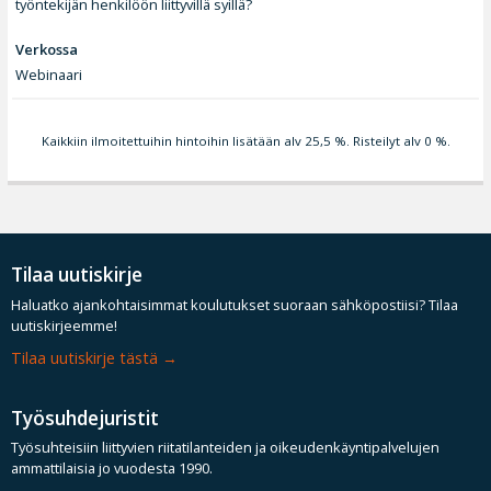
työntekijän henkilöön liittyvillä syillä?
Verkossa
Webinaari
Kaikkiin ilmoitettuihin hintoihin lisätään alv 25,5 %. Risteilyt alv 0 %.
Tilaa uutiskirje
Haluatko ajankohtaisimmat koulutukset suoraan sähköpostiisi? Tilaa
uutiskirjeemme!
Tilaa uutiskirje tästä
Työsuhdejuristit
Työsuhteisiin liittyvien riitatilanteiden ja oikeudenkäyntipalvelujen
ammattilaisia jo vuodesta 1990.